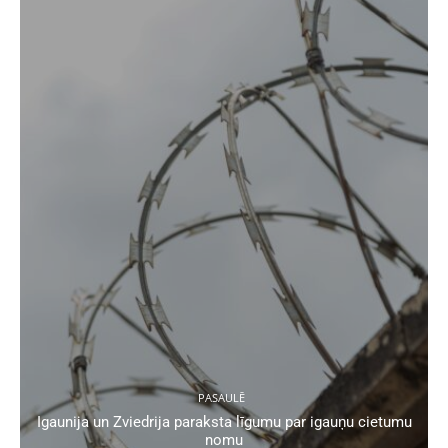
PASAULĒ
Igaunija un Zviedrija paraksta līgumu par igauņu cietumu
nomu