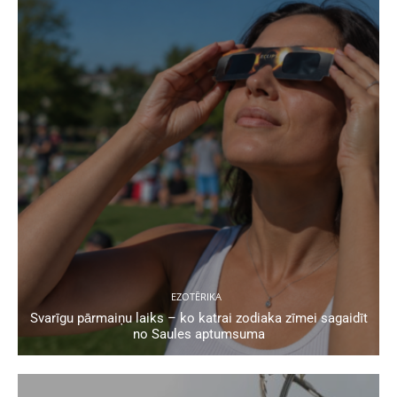
EZOTĒRIKA
Svarīgu pārmaiņu laiks – ko katrai zodiaka zīmei sagaidīt
no Saules aptumsuma