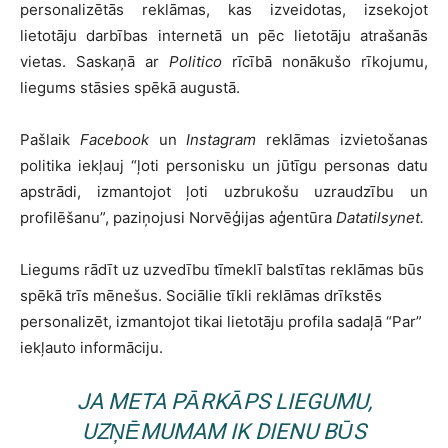
personalizētās reklāmas, kas izveidotas, izsekojot
lietotāju darbības internetā un pēc lietotāju atrašanās
vietas. Saskaņā ar
Politico
rīcībā nonākušo rīkojumu,
liegums stāsies spēkā augustā.
Pašlaik
Facebook
un
Instagram
reklāmas izvietošanas
politika iekļauj “ļoti personisku un jūtīgu personas datu
apstrādi, izmantojot ļoti uzbrukošu uzraudzību un
profilēšanu”, paziņojusi Norvēģijas aģentūra
Datatilsynet.
Liegums rādīt uz uzvedību tīmeklī balstītas reklāmas būs
spēkā trīs mēnešus. Sociālie tīkli reklāmas drīkstēs
personalizēt, izmantojot tikai lietotāju profila sadaļā “Par”
iekļauto informāciju.
JA
META
PĀRKĀPS LIEGUMU,
UZŅĒMUMAM IK DIENU BŪS