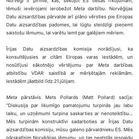
Norvēģi ir pirmie, kas, sekojot ES tiesas rīkojumam,
lēmuši ievērojami ierobežot
Meta
darbību. Norvēģijas
Datu aizsardzības pārvalde arī plāno vērsties pie Eiropas
Datu aizsardzības padomes, lai lūgtu steidzīgi pieņemt
saistošu lēmumu, lai varētu lemt par galējiem mēriem.
Īrijas Datu aizsardzības komisija norādījusi, ka
konsultējusies ar citām Eiropas varas iestādēm, un
nosūtījusi sākotnējo vērtējumu par
Meta
darbības
atbilstību VDAR saistībā ar mērķētajām reklāmām.
Iestādēm jāatbild līdz 21.jūlijam.
Meta
pārstāvis Mets Pollards (Matt Pollard) sacīja:
“Diskusija par likumīgo pamatojumu turpinās jau labu
laiku, un uzņēmumi turpina saskarties ar nenoteiktību…
Mēs turpinām konstruktīvi sadarboties ar Īrijas Datu
aizsardzības komisiju, mūsu galeno pārvaldnieku ES. Mēs
pārskatīsim Norvēģijas lēmumu, un tas neatstās iespaidu