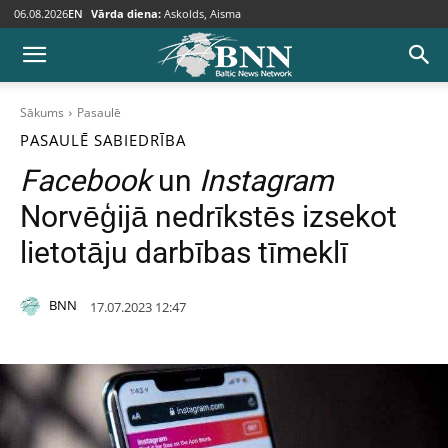
06.08.2026
EN
Vārda diena:
Askolds, Aisma
Sākums
Pasaulē
PASAULĒ
SABIEDRĪBA
Facebook
un
Instagram
Norvēģijā nedrīkstēs izsekot
lietotāju darbības tīmeklī
BNN
17.07.2023 12:47