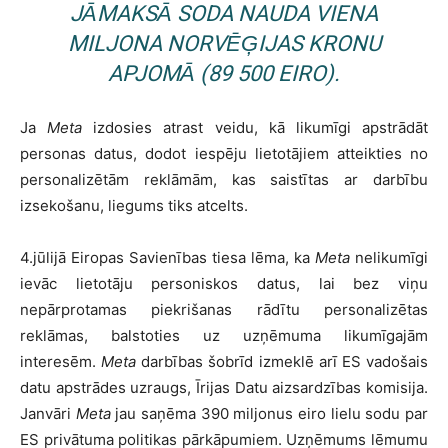
JĀMAKSĀ SODA NAUDA VIENA
MILJONA NORVĒĢIJAS KRONU
APJOMĀ (89 500 EIRO).
Ja
Meta
izdosies atrast veidu, kā likumīgi apstrādāt
personas datus, dodot iespēju lietotājiem atteikties no
personalizētām reklāmām, kas saistītas ar darbību
izsekošanu, liegums tiks atcelts.
4.jūlijā Eiropas Savienības tiesa lēma, ka
Meta
nelikumīgi
ievāc lietotāju personiskos datus, lai bez viņu
nepārprotamas piekrišanas rādītu personalizētas
reklāmas, balstoties uz uzņēmuma likumīgajām
interesēm.
Meta
darbības šobrīd izmeklē arī ES vadošais
datu apstrādes uzraugs, Īrijas Datu aizsardzības komisija.
Janvāri
Meta
jau saņēma 390 miljonus eiro lielu sodu par
ES privātuma politikas pārkāpumiem. Uzņēmums lēmumu