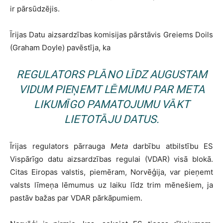
ir pārsūdzējis.
Īrijas Datu aizsardzības komisijas pārstāvis Greiems Doils
(Graham Doyle) pavēstīja, ka
REGULATORS PLĀNO LĪDZ AUGUSTAM
VIDUM PIEŅEMT LĒMUMU PAR
META
LIKUMĪGO PAMATOJUMU VĀKT
LIETOTĀJU DATUS.
Īrijas regulators pārrauga
Meta
darbību atbilstību ES
Vispārīgo datu aizsardzības regulai (VDAR) visā blokā.
Citas Eiropas valstis, piemēram, Norvēģija, var pieņemt
valsts līmeņa lēmumus uz laiku līdz trim mēnešiem, ja
pastāv bažas par VDAR pārkāpumiem.