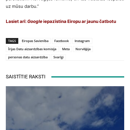
uz mūsu darbu.”
Lasiet arī:
Google
iepazīstina Eiropu ar jaunu čatbotu
TAGS
Eiropas Savienība
Facebook
Instagram
Īrijas Datu aizsardzības komisija
Meta
Norvēģija
personas datu aizsardzība
Svarīgi
SAISTĪTIE RAKSTI