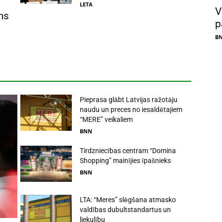
LETA
V
ms
p
B
Pieprasa glābt Latvijas ražotāju
naudu un preces no iesaldētajiem
“MERE” veikaliem
BNN
Tirdzniecības centram “Domina
Shopping” mainījies īpašnieks
BNN
LTA: “Meres” slēgšana atmasko
valdības dubultstandartus un
liekulību