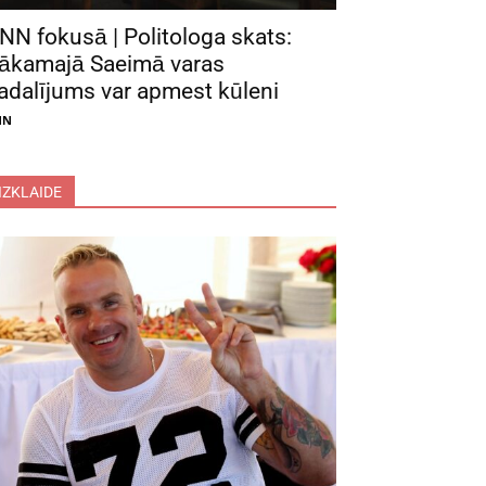
NN fokusā | Politologa skats:
ākamajā Saeimā varas
adalījums var apmest kūleni
NN
IZKLAIDE