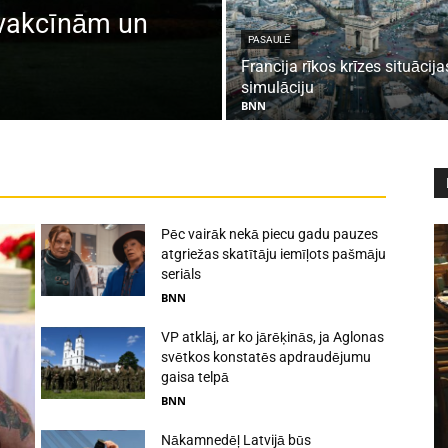
 vakcīnām un
PASAULĒ
Francija rīkos krīzes situācija
simulāciju
BNN
Pēc vairāk nekā piecu gadu pauzes
atgriežas skatītāju iemīļots pašmāju
seriāls
BNN
VP atklāj, ar ko jārēķinās, ja Aglonas
svētkos konstatēs apdraudējumu
gaisa telpā
BNN
Nākamnedēļ Latvijā būs