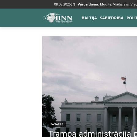
08.08.2026
EN
Vārda diena:
Mudīte, Vladislavs, Vlad
BALTIJA
SABIEDRĪBA
POLI
PASAULĒ
Trampa administrācija 