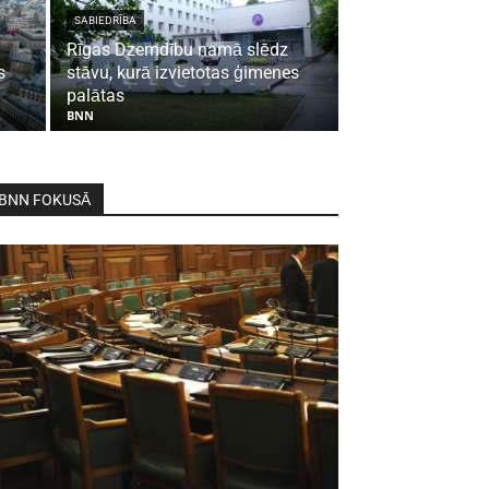
SABIEDRĪBA
Rīgas Dzemdību namā slēdz
s
stāvu, kurā izvietotas ģimenes
palātas
BNN
BNN FOKUSĀ