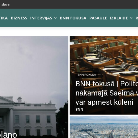
islava
TIKA
BIZNESS
INTERVIJAS
BNN FOKUSĀ
PASAULĒ
IZKLAIDE
BNN FOKUSĀ
BNN fokusā | Polit
nākamajā Saeimā v
var apmest kūleni
BNN
plāno