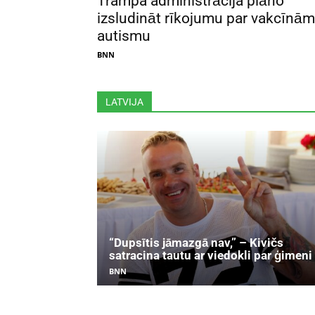
Trampa administrācija plāno
izsludināt rīkojumu par vakcīnām
autismu
BNN
LATVIJA
“Dupsītis jāmazgā nav,” – Kivičs
satracina tautu ar viedokli par ģimeni
BNN