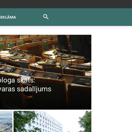
REKLĀMA
ologa skats:
aras sadalījums