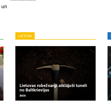
 un
LIETUVA
Lietuvas robežsargi atklājuši tuneli
no Baltkrievijas
BNN