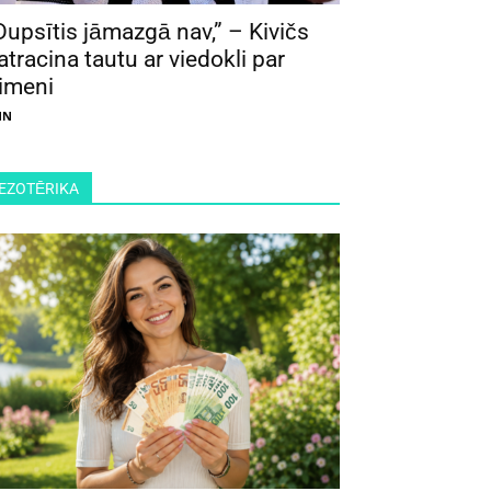
Dupsītis jāmazgā nav,” – Kivičs
atracina tautu ar viedokli par
imeni
NN
EZOTĒRIKA