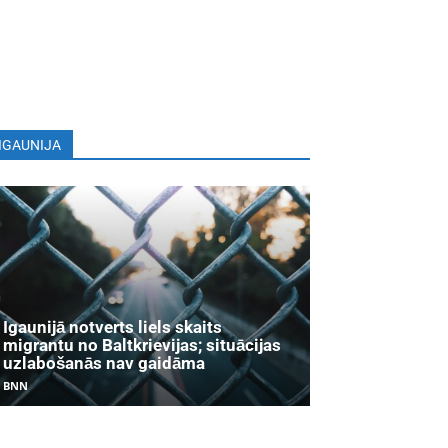
IGAUNIJA
Igaunijā notverts liels skaits
migrantu no Baltkrievijas; situācijas
uzlabošanās nav gaidāma
BNN