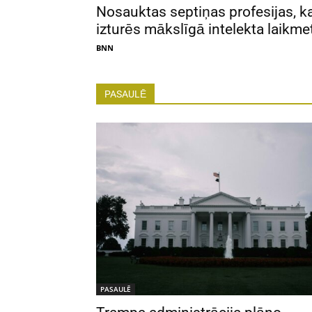
Nosauktas septiņas profesijas, k
izturēs mākslīgā intelekta laikme
BNN
PASAULĒ
PASAULĒ