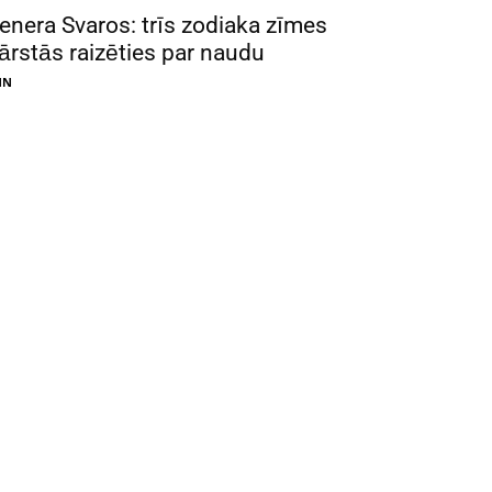
enera Svaros: trīs zodiaka zīmes
ārstās raizēties par naudu
NN