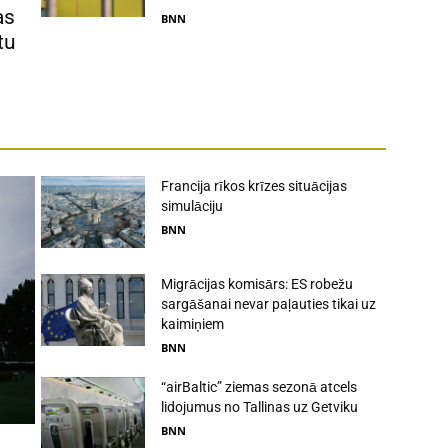
as
BNN
tu
Francija rīkos krīzes situācijas
simulāciju
BNN
Migrācijas komisārs: ES robežu
sargāšanai nevar paļauties tikai uz
kaimiņiem
BNN
“airBaltic” ziemas sezonā atcels
lidojumus no Tallinas uz Getviku
BNN