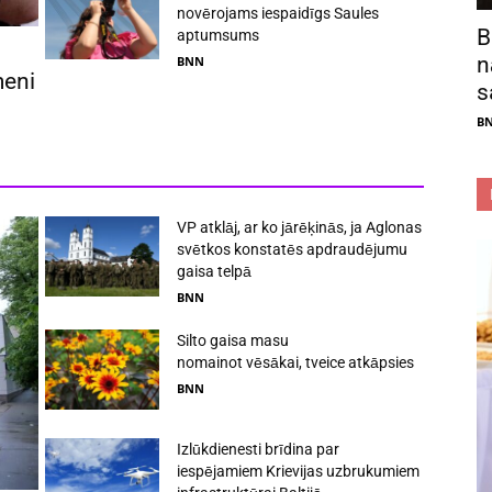
novērojams iespaidīgs Saules
B
aptumsums
n
BNN
meni
s
B
VP atklāj, ar ko jārēķinās, ja Aglonas
svētkos konstatēs apdraudējumu
gaisa telpā
BNN
Silto gaisa masu
nomainot vēsākai, tveice atkāpsies
BNN
Izlūkdienesti brīdina par
iespējamiem Krievijas uzbrukumiem