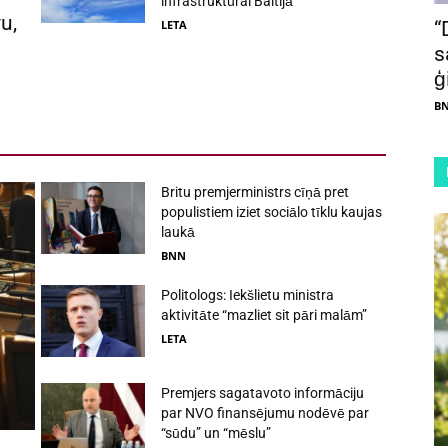
infrastruktūrai Baltijā
u,
“
LETA
s
ģ
B
Britu premjerministrs cīņā pret
populistiem iziet sociālo tīklu kaujas
laukā
BNN
Politologs: Iekšlietu ministra
aktivitāte “mazliet sit pāri malām”
LETA
Premjers sagatavoto informāciju
par NVO finansējumu nodēvē par
“sūdu” un “mēslu”