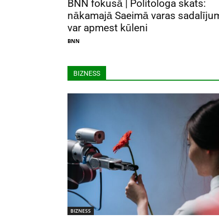
BNN fokusā | Politologa skats:
nākamajā Saeimā varas sadalīju
var apmest kūleni
BNN
BIZNESS
BIZNESS