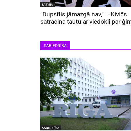
LATVIJA
“Dupsītis jāmazgā nav,” – Kivičs
satracina tautu ar viedokli par ģi
SABIEDRĪBA
SABIEDRĪBA