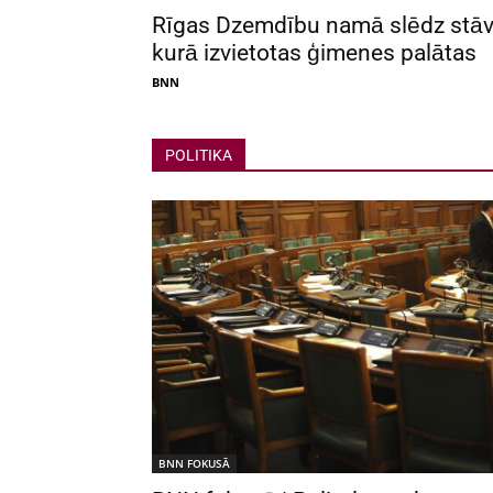
Rīgas Dzemdību namā slēdz stāv
kurā izvietotas ģimenes palātas
BNN
POLITIKA
BNN FOKUSĀ