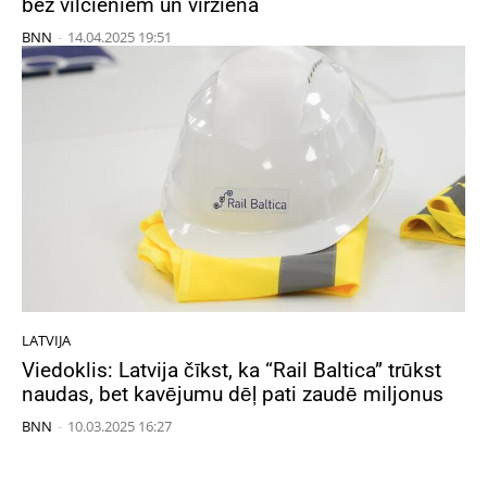
bez vilcieniem un virziena
BNN
-
14.04.2025 19:51
LATVIJA
Viedoklis: Latvija čīkst, ka “Rail Baltica” trūkst
naudas, bet kavējumu dēļ pati zaudē miljonus
BNN
-
10.03.2025 16:27