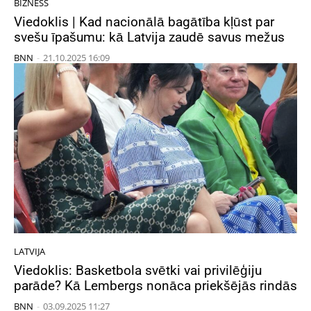
BIZNESS
Viedoklis | Kad nacionālā bagātība kļūst par
svešu īpašumu: kā Latvija zaudē savus mežus
BNN
-
21.10.2025 16:09
LATVIJA
Viedoklis: Basketbola svētki vai privilēģiju
parāde? Kā Lembergs nonāca priekšējās rindās
BNN
-
03.09.2025 11:27