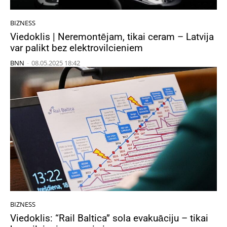
BIZNESS
Viedoklis | Neremontējam, tikai ceram – Latvija
var palikt bez elektrovilcieniem
BNN
-
08.05.2025 18:42
BIZNESS
Viedoklis: “Rail Baltica” sola evakuāciju – tikai