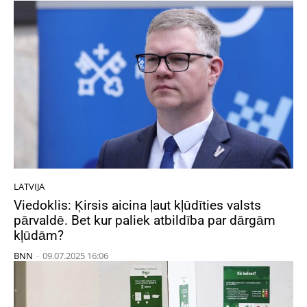
LATVIJA
Viedoklis: Ķirsis aicina ļaut kļūdīties valsts
pārvaldē. Bet kur paliek atbildība par dārgām
kļūdām?
BNN
-
09.07.2025 16:06