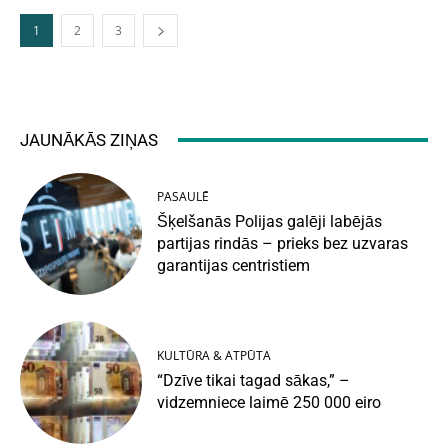
1
2
3
JAUNĀKĀS ZIŅAS
PASAULĒ
Šķelšanās Polijas galēji labējās
partijas rindās – prieks bez uzvaras
garantijas centristiem
KULTŪRA & ATPŪTA
“Dzīve tikai tagad sākas,” –
vidzemniece laimē 250 000 eiro