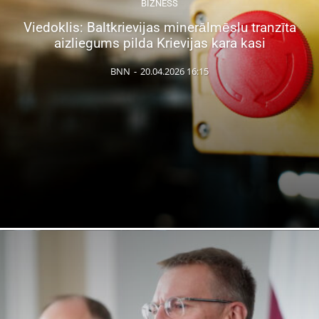
BIZNESS
Viedoklis: Baltkrievijas minerālmēslu tranzīta
aizliegums pilda Krievijas kara kasi
BNN
-
20.04.2026 16:15