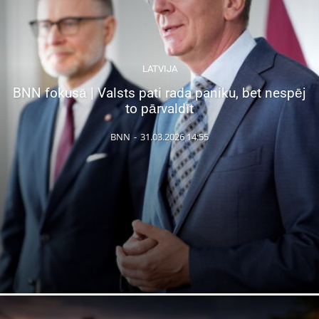
LATVIJA
BNN fokusā | Valsts pati rada paniku, bet nespēj
to pārvaldīt
BNN
-
31.03.2026 14:55