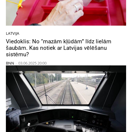
LATVIJA
Viedoklis: No “mazām kļūdām” līdz lielām
šaubām. Kas notiek ar Latvijas vēlēšanu
sistēmu?
BNN
-
03.06.2025 20:00