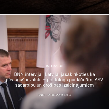
INTERVIJAS
BNN intervija | Latvijai jāsāk rīkoties kā
pieaugušai valstij – politologs par kļūdām, ASV
sadarbību un drošības izaicinājumiem
BNN
-
09.02.2026 13:37