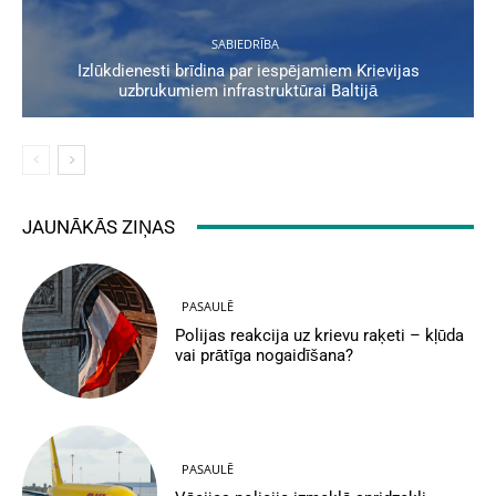
SABIEDRĪBA
Izlūkdienesti brīdina par iespējamiem Krievijas
uzbrukumiem infrastruktūrai Baltijā
JAUNĀKĀS ZIŅAS
PASAULĒ
Polijas reakcija uz krievu raķeti – kļūda
vai prātīga nogaidīšana?
PASAULĒ