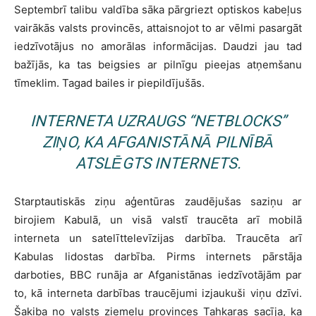
Septembrī talibu valdība sāka pārgriezt optiskos kabeļus
vairākās valsts provincēs, attaisnojot to ar vēlmi pasargāt
iedzīvotājus no amorālas informācijas. Daudzi jau tad
bažījās, ka tas beigsies ar pilnīgu pieejas atņemšanu
tīmeklim. Tagad bailes ir piepildījušās.
INTERNETA UZRAUGS “NETBLOCKS”
ZIŅO, KA AFGANISTĀNĀ PILNĪBĀ
ATSLĒGTS INTERNETS.
Starptautiskās ziņu aģentūras zaudējušas saziņu ar
birojiem Kabulā, un visā valstī traucēta arī mobilā
interneta un satelīttelevīzijas darbība. Traucēta arī
Kabulas lidostas darbība. Pirms internets pārstāja
darboties, BBC runāja ar Afganistānas iedzīvotājām par
to, kā interneta darbības traucējumi izjaukuši viņu dzīvi.
Šakiba no valsts ziemeļu provinces Tahkaras sacīja, ka