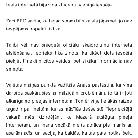
tests internetā bija viņa studentu vienīgā iespēja.
Zabi BBC sacīja, ka tagad viņam būs valsts jāpamet, jo nav
iespējams nopelnīt iztikai.
Talibi vēl nav snieguši oficiālu skaidrojumu interneta
atslēgšanai. Iepriekš tika ziņots, ka tikšot dota iespēja
piekļūt tīmeklim citos veidos, bet sīkāka informācija nav
sniegta.
Valūtas maiņas punkta vadītājs Anass pastāstīja, ka viņa
darbība saskārusies ar milzīgām problēmām, jo tā ir ļoti
atkarīga no pieejas internetam. Tomēr viņa lielākās raizes
tagad ir par meitām, kuras mācījās tiešsaistē: “Iepriekšējā
vakarā mēs dzirdējām, ka Mazarā atslēgta pieeja
internetam, un mana vecākā meita atnāca pie manis ar
asarām acīs, un sacīja, ka baidās, ka tas pats notiks šeit.