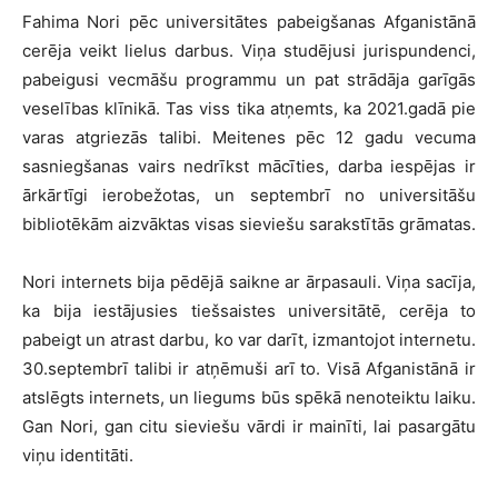
Fahima Nori pēc universitātes pabeigšanas Afganistānā
cerēja veikt lielus darbus. Viņa studējusi jurispundenci,
pabeigusi vecmāšu programmu un pat strādāja garīgās
veselības klīnikā. Tas viss tika atņemts, ka 2021.gadā pie
varas atgriezās talibi. Meitenes pēc 12 gadu vecuma
sasniegšanas vairs nedrīkst mācīties, darba iespējas ir
ārkārtīgi ierobežotas, un septembrī no universitāšu
bibliotēkām aizvāktas visas sieviešu sarakstītās grāmatas.
Nori internets bija pēdējā saikne ar ārpasauli. Viņa sacīja,
ka bija iestājusies tiešsaistes universitātē, cerēja to
pabeigt un atrast darbu, ko var darīt, izmantojot internetu.
30.septembrī talibi ir atņēmuši arī to. Visā Afganistānā ir
atslēgts internets, un liegums būs spēkā nenoteiktu laiku.
Gan Nori, gan citu sieviešu vārdi ir mainīti, lai pasargātu
viņu identitāti.