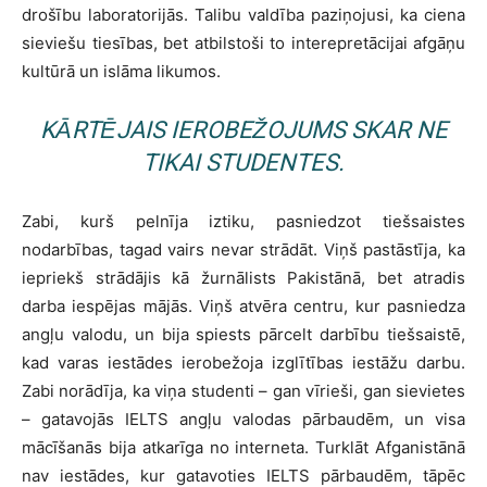
drošību laboratorijās. Talibu valdība paziņojusi, ka ciena
sieviešu tiesības, bet atbilstoši to interepretācijai afgāņu
kultūrā un islāma likumos.
KĀRTĒJAIS IEROBEŽOJUMS SKAR NE
TIKAI STUDENTES.
Zabi, kurš pelnīja iztiku, pasniedzot tiešsaistes
nodarbības, tagad vairs nevar strādāt. Viņš pastāstīja, ka
iepriekš strādājis kā žurnālists Pakistānā, bet atradis
darba iespējas mājās. Viņš atvēra centru, kur pasniedza
angļu valodu, un bija spiests pārcelt darbību tiešsaistē,
kad varas iestādes ierobežoja izglītības iestāžu darbu.
Zabi norādīja, ka viņa studenti – gan vīrieši, gan sievietes
– gatavojās IELTS angļu valodas pārbaudēm, un visa
mācīšanās bija atkarīga no interneta. Turklāt Afganistānā
nav iestādes, kur gatavoties IELTS pārbaudēm, tāpēc