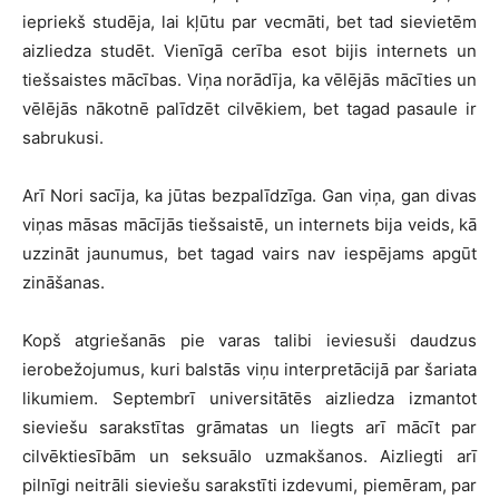
iepriekš studēja, lai kļūtu par vecmāti, bet tad sievietēm
aizliedza studēt. Vienīgā cerība esot bijis internets un
tiešsaistes mācības. Viņa norādīja, ka vēlējās mācīties un
vēlējās nākotnē palīdzēt cilvēkiem, bet tagad pasaule ir
sabrukusi.
Arī Nori sacīja, ka jūtas bezpalīdzīga. Gan viņa, gan divas
viņas māsas mācījās tiešsaistē, un internets bija veids, kā
uzzināt jaunumus, bet tagad vairs nav iespējams apgūt
zināšanas.
Kopš atgriešanās pie varas talibi ieviesuši daudzus
ierobežojumus, kuri balstās viņu interpretācijā par šariata
likumiem. Septembrī universitātēs aizliedza izmantot
sieviešu sarakstītas grāmatas un liegts arī mācīt par
cilvēktiesībām un seksuālo uzmakšanos. Aizliegti arī
pilnīgi neitrāli sieviešu sarakstīti izdevumi, piemēram, par