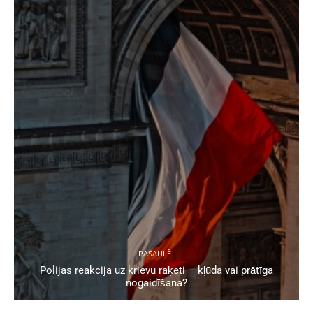
PASAULĒ
Polijas reakcija uz krievu raķeti – kļūda vai prātīga
nogaidīšana?