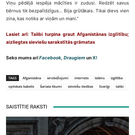
Viņu pēdējā iespēja mācīties ir zudusi. Redzēt savus
bērnus tik bezpalīdzīgus… Bija grūtākais. Tikai dievs vien
zina, kas notiks ar viņām un mani.”
Lasiet arī: Talibi turpina graut Afganistānas izglītību;
aizliegtas sieviešu sarakstītās grāmatas
Seko mums arī
Facebook
,
Draugiem
un
X!
TAGS
Afganistāna
ierobežojumi
internets
islāms
izglītība
optiskais kabelis
šariata likumi
sieviešu tiesības
Svarīgi
talibi
SAISTĪTIE RAKSTI