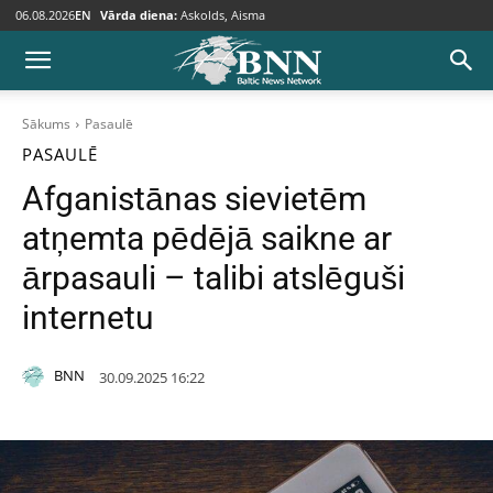
06.08.2026
EN
Vārda diena:
Askolds, Aisma
Sākums
Pasaulē
PASAULĒ
Afganistānas sievietēm
atņemta pēdējā saikne ar
ārpasauli – talibi atslēguši
internetu
BNN
30.09.2025 16:22