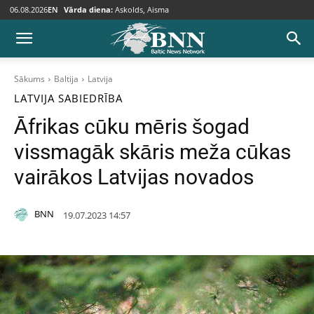
06.08.2026
EN
Vārda diena:
Askolds, Aisma
Sākums
Baltija
Latvija
LATVIJA
SABIEDRĪBA
Āfrikas cūku mēris šogad
vissmagāk skāris meža cūkas
vairākos Latvijas novados
BNN
19.07.2023 14:57