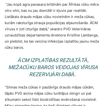
“Jau kopš agra pavasara brīdinām par Āfrikas cūku mēra
otro vilni, kas nu jau diemžēl ir kļuvis par realitāti.
Lielākais drauds mājas cūku novietnēm ir meža cūkas,
kurām raksturīga strauja populācijas atjaunošanās. ĀCM
vīruss ir ļoti izturīgs dabā,” skaidro PVD Veterināras
uzraudzības departamenta direktore Kristīne Lamberga,
un piebilst, ka tas veicina infekcijas izplatību jaunu meža
cūku baros.
ĀCM IZPLATĪBAS REZULTĀTĀ,
MEŽACŪKU BAROS VEIDOJAS VĪRUSA
REZERVUĀRI DABĀ.
“Slimas meža cūkas ir pastāvīgs drauds mājas cūkām,
tāpēc PVD aicina mājas cūku turētājus stingri un pat
sīkumaini sekot līdzi biodrošības ievērošanai novietnē.
Mūsu pieredze liecina, ka tieši šķietami sīkumi ir