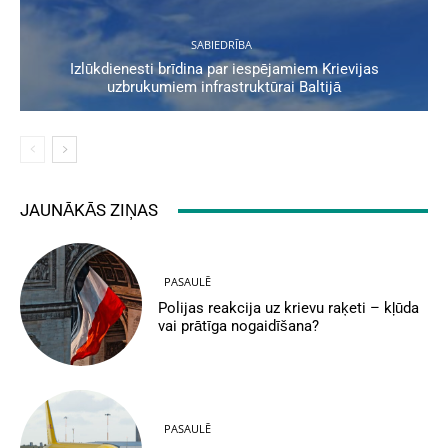
SABIEDRĪBA
Izlūkdienesti brīdina par iespējamiem Krievijas
uzbrukumiem infrastruktūrai Baltijā
JAUNĀKĀS ZIŅAS
PASAULĒ
Polijas reakcija uz krievu raķeti – kļūda
vai prātīga nogaidīšana?
PASAULĒ