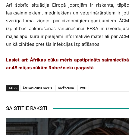
Arī šobrīd situācija Eiropā joprojām ir riskanta, tāpēc
lauksaimniekiem, medniekiem un veterinārārstiem ir ļoti
svarīga loma, ziņojot par aizdomīgiem gadījumiem. ĀCM
izplatības apkarošanas veicināšanai EFSA ir izveidojusi
mājaslapu, kurā ir pieejami informatīvie materiāli par ĀCM
un kā cīnīties pret šīs infekcijas izplatīšanos.
Lasiet arī:
Āfrikas cūku mēris apstiprināts saimniecībā
ar 48 mājas cūkām Robežnieku pagastā
TAGS
Āfrikas cūku mēris
mežacūka
PVD
SAISTĪTIE RAKSTI