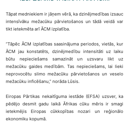
Tāpat medniekiem ir jāņem vērā, ka dzinējmedības izsauc
intensīvāku mežacūku pārvietošanos un tādā veidā var
tikt ietekmēta arī ĀCM izplatība.
“Tāpēc ĀCM izplatības saasinājuma periodos, vietās, kur
ĀCM jau konstatēts, dzinējmedību intensitāti uz laiku
būtu nepieciešams samazināt un uzsvaru likt uz
mežacūku gaides medībām. Tas nepieciešams, lai lieki
neprovocētu slimo mežacūku pārvietošanos un veselo
mežacūku inficēšanu,” norāda Lūsis.
Eiropas Pārtikas nekaitīguma iestāde (EFSA) uzsver, ka
pēdējo desmit gadu laikā Āfrikas cūku mēris ir smagi
ietekmējis Eiropas cūkkopības nozari un reģionālo
ekonomiku kopumā.