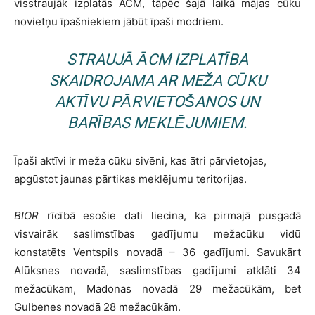
visstraujāk izplatās ĀCM, tāpēc šajā laikā mājas cūku
novietņu īpašniekiem jābūt īpaši modriem.
STRAUJĀ ĀCM IZPLATĪBA
SKAIDROJAMA AR MEŽA CŪKU
AKTĪVU PĀRVIETOŠANOS UN
BARĪBAS MEKLĒJUMIEM.
Īpaši aktīvi ir meža cūku sivēni, kas ātri pārvietojas,
apgūstot jaunas pārtikas meklējumu teritorijas.
BIOR
rīcībā esošie dati liecina, ka pirmajā pusgadā
visvairāk saslimstības gadījumu mežacūku vidū
konstatēts Ventspils novadā – 36 gadījumi. Savukārt
Alūksnes novadā, saslimstības gadījumi atklāti 34
mežacūkam, Madonas novadā 29 mežacūkām, bet
Gulbenes novadā 28 mežacūkām.