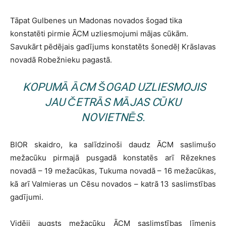
Tāpat Gulbenes un Madonas novados šogad tika
konstatēti pirmie ĀCM uzliesmojumi mājas cūkām.
Savukārt pēdējais gadījums konstatēts šonedēļ Krāslavas
novadā Robežnieku pagastā.
KOPUMĀ ĀCM ŠOGAD UZLIESMOJIS
JAU ČETRĀS MĀJAS CŪKU
NOVIETNĒS.
BIOR skaidro, ka salīdzinoši daudz ĀCM saslimušo
mežacūku pirmajā pusgadā konstatēs arī Rēzeknes
novadā – 19 mežacūkas, Tukuma novadā – 16 mežacūkas,
kā arī Valmieras un Cēsu novados – katrā 13 saslimstības
gadījumi.
Vidēji augsts mežacūku ĀCM saslimstības līmenis