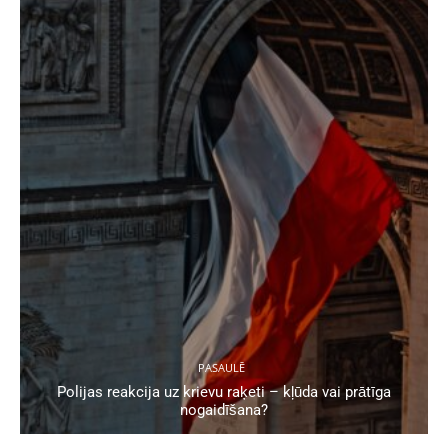
PASAULĒ
Polijas reakcija uz krievu raķeti – kļūda vai prātīga
nogaidīšana?