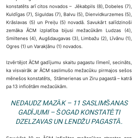
konstatēts arī citos novados – Jēkabpils (8), Dobeles (7),
Kuldīgas (7), Siguldas (7), Balvu (5), Dienvidkurzemes (5),
Krāslavas (5) un Preiļu (5) novadā. Savukārt salīdzinoši
zemāka ĀCM izplatība bijusi mežacūkām Ludzas (4),
Smiltenes (4), Augšdaugavas (3), Limbažu (2), Līvānu (1),
Ogres (1) un Varakļānu (1) novados.
Izvērtējot ĀCM gadījumu skaitu pagastu līmenī, secināts,
ka visvairāk ar ĀCM saslimušo mežacūku pirmajos sešos
mēnešos konstatēts, Stāmerienas un Ziru pagastā – katrā
pa 13 inficētām mežacūkām.
NEDAUDZ MAZĀK – 11 SASLIMŠANAS
GADĪJUMI – ŠOGAD KONSTATĒTI
DZELZAVAS UN LENDŽU PAGASTĀ.