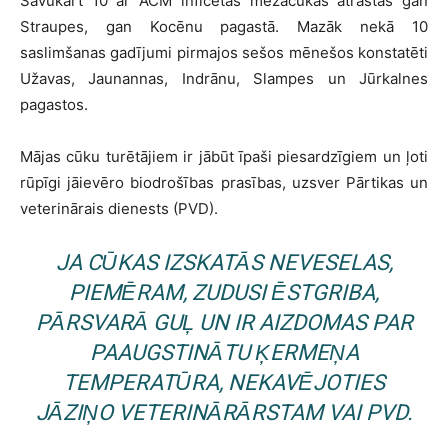
Savukārt 10 ar ĀCM inficētas mežacūkas atrastas gan
Straupes, gan Kocēnu pagastā. Mazāk nekā 10
saslimšanas gadījumi pirmajos sešos mēnešos konstatēti
Užavas, Jaunannas, Indrānu, Slampes un Jūrkalnes
pagastos.
Mājas cūku turētājiem ir jābūt īpaši piesardzīgiem un ļoti
rūpīgi jāievēro biodrošības prasības, uzsver Pārtikas un
veterinārais dienests (PVD).
JA CŪKAS IZSKATĀS NEVESELAS,
PIEMĒRAM, ZUDUSI ĒSTGRIBA,
PĀRSVARĀ GUĻ UN IR AIZDOMAS PAR
PAAUGSTINĀTU ĶERMEŅA
TEMPERATŪRA, NEKAVĒJOTIES
JĀZIŅO VETERINĀRĀRSTAM VAI PVD.