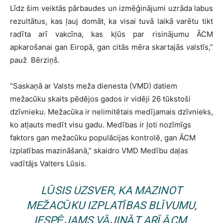
Līdz šim veiktās pārbaudes un izmēģinājumi uzrāda labus
rezultātus, kas ļauj domāt, ka visai tuvā laikā varētu tikt
radīta arī vakcīna, kas kļūs par risinājumu ĀCM
apkarošanai gan Eiropā, gan citās mēra skartajās valstīs,”
pauž Bērziņš.
“Saskaņā ar Valsts meža dienesta (VMD) datiem
mežacūku skaits pēdējos gados ir vidēji 26 tūkstoši
dzīvnieku. Mežacūka ir nelimitētais medījamais dzīvnieks,
ko atļauts medīt visu gadu. Medības ir ļoti nozīmīgs
faktors gan mežacūku populācijas kontrolē, gan ĀCM
izplatības mazināšanā,” skaidro VMD Medību daļas
vadītājs Valters Lūsis.
LŪSIS UZSVER, KA MAZINOT
MEŽACŪKU IZPLATĪBAS BLĪVUMU,
IESPĒJAMS VĀJINĀT ARĪ ĀCM.