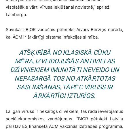
visplašākie vārti vīrusa iekļūšanai novietnē,” spriež
Lamberga.
Savukārt BIOR vadošais pētnieks Aivars Bērziņš norāda,
ka ĀCM ir ārkārtīgi bīstama infekcijas slimība.
ATŠĶIRĪBĀ NO KLASISKĀ CŪKU
MĒRA, IZVEIDOJUŠĀS ANTIVIELAS
DZĪVNIEKIEM IMUNITĀTI NEVEIDO UN
NEPASARGĀ TOS NO ATKĀRTOTAS
SASLIMŠANAS, TĀPĒC VĪRUSS IR
ĀRKĀRTĪGI IZTURĪGS.
Lai gan vīruss ir nekaitīgs cilvēkiem, tas rada ievērojamus
sociālekonomiskos zaudējumus. “BIOR pētnieki Latviju
pārstāv ES finansētā ĀCM vakcīnas izstrādes programmā.