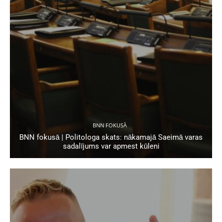
BNN FOKUSĀ
BNN fokusā | Politologa skats: nākamajā Saeimā varas
sadalījums var apmest kūleni