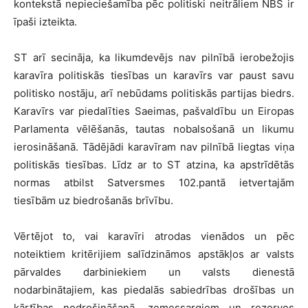
kontekstā nepieciešamība pēc politiski neitrāliem NBS ir
īpaši izteikta.
ST arī secināja, ka likumdevējs nav pilnībā ierobežojis
karavīra politiskās tiesības un karavīrs var paust savu
politisko nostāju, arī nebūdams politiskās partijas biedrs.
Karavīrs var piedalīties Saeimas, pašvaldību un Eiropas
Parlamenta vēlēšanās, tautas nobalsošanā un likumu
ierosināšanā. Tādējādi karavīram nav pilnībā liegtas viņa
politiskās tiesības. Līdz ar to ST atzina, ka apstrīdētās
normas atbilst Satversmes 102.pantā ietvertajām
tiesībām uz biedrošanās brīvību.
Vērtējot to, vai karavīri atrodas vienādos un pēc
noteiktiem kritērijiem salīdzināmos apstākļos ar valsts
pārvaldes darbiniekiem un valsts dienestā
nodarbinātajiem, kas piedalās sabiedrības drošības un
kārtības nodrošināšanā, zemessargiem un rezerves