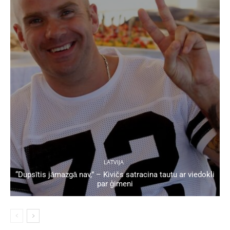
LATVIJA
“Dupsītis jāmazgā nav,” – Kivičs satracina tautu ar viedokli
par ģimeni