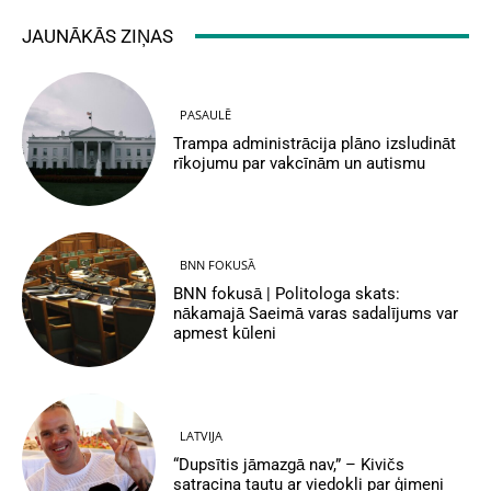
JAUNĀKĀS ZIŅAS
PASAULĒ
Trampa administrācija plāno izsludināt
rīkojumu par vakcīnām un autismu
BNN FOKUSĀ
BNN fokusā | Politologa skats:
nākamajā Saeimā varas sadalījums var
apmest kūleni
LATVIJA
“Dupsītis jāmazgā nav,” – Kivičs
satracina tautu ar viedokli par ģimeni