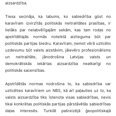
aizsardzība.
Tiesa secināja, ka labums, ko sabiedrība gūst no
karavīram izvirzītās politiskās neitralitātes prasības, ir
lielāks par nelabvēlīgajām sekām, kas tam rodas no
apstrīdētajās normās noteiktā aizlieguma būt par
politiskās partijas biedru. Karavīram, ņemot vērā uzticēto
uzdevumu būt valsts aizstāvim, jāievēro profesionālisms
un neitralitāte, jānodrošina Latvijas valsts un
demokrātiskās iekārtas aizsardzība neatkarīgi no
politiskās sacensības.
Apstrīdētās normas nodrošina to, ka sabiedrība var
uzticēties karavīriem un NBS, kā arī paļauties uz to, ka
valsts aizsardzība tiks īstenota visas sabiedrības, nevis
tikai konkrētas politiskās partijas pārstāvētās sabiedrības
daļas interesēs. Turklāt pašreizējā ģeopolitiskajā