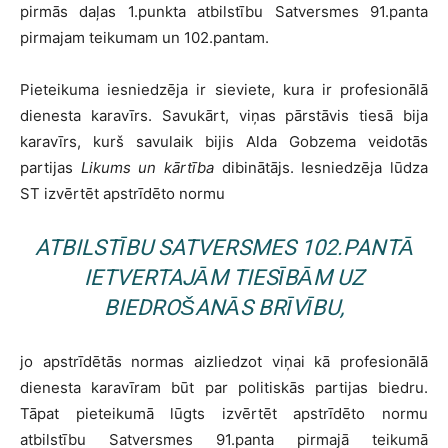
pirmās daļas 1.punkta atbilstību Satversmes 91.panta
pirmajam teikumam un 102.pantam.
Pieteikuma iesniedzēja ir sieviete, kura ir profesionālā
dienesta karavīrs. Savukārt, viņas pārstāvis tiesā bija
karavīrs, kurš savulaik bijis Alda Gobzema veidotās
partijas
Likums un kārtība
dibinātājs. Iesniedzēja lūdza
ST izvērtēt apstrīdēto normu
ATBILSTĪBU SATVERSMES 102.PANTĀ
IETVERTAJĀM TIESĪBĀM UZ
BIEDROŠANĀS BRĪVĪBU,
jo apstrīdētās normas aizliedzot viņai kā profesionālā
dienesta karavīram būt par politiskās partijas biedru.
Tāpat pieteikumā lūgts izvērtēt apstrīdēto normu
atbilstību Satversmes 91.panta pirmajā teikumā