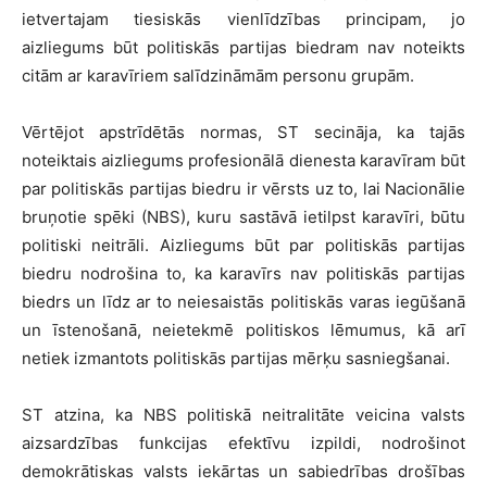
ietvertajam tiesiskās vienlīdzības principam, jo
aizliegums būt politiskās partijas biedram nav noteikts
citām ar karavīriem salīdzināmām personu grupām.
Vērtējot apstrīdētās normas, ST secināja, ka tajās
noteiktais aizliegums profesionālā dienesta karavīram būt
par politiskās partijas biedru ir vērsts uz to, lai Nacionālie
bruņotie spēki (NBS), kuru sastāvā ietilpst karavīri, būtu
politiski neitrāli. Aizliegums būt par politiskās partijas
biedru nodrošina to, ka karavīrs nav politiskās partijas
biedrs un līdz ar to neiesaistās politiskās varas iegūšanā
un īstenošanā, neietekmē politiskos lēmumus, kā arī
netiek izmantots politiskās partijas mērķu sasniegšanai.
ST atzina, ka NBS politiskā neitralitāte veicina valsts
aizsardzības funkcijas efektīvu izpildi, nodrošinot
demokrātiskas valsts iekārtas un sabiedrības drošības