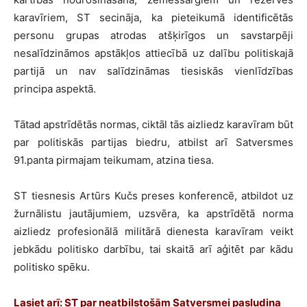
karavīriem, ST secināja, ka pieteikumā identificētās
personu grupas atrodas atšķirīgos un savstarpēji
nesalīdzināmos apstākļos attiecībā uz dalību politiskajā
partijā un nav salīdzināmas tiesiskās vienlīdzības
principa aspektā.
Tātad apstrīdētās normas, ciktāl tās aizliedz karavīram būt
par politiskās partijas biedru, atbilst arī Satversmes
91.panta pirmajam teikumam, atzina tiesa.
ST tiesnesis Artūrs Kučs preses konferencē, atbildot uz
žurnālistu jautājumiem, uzsvēra, ka apstrīdētā norma
aizliedz profesionālā militārā dienesta karavīram veikt
jebkādu politisko darbību, tai skaitā arī aģitēt par kādu
politisko spēku.
Lasiet arī:
ST par neatbilstošām Satversmei pasludina