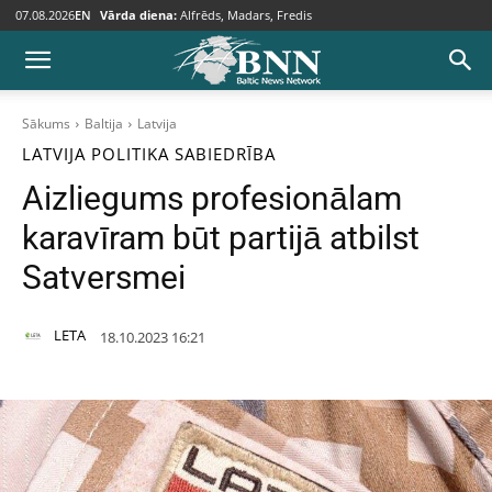
07.08.2026
EN
Vārda diena:
Alfrēds, Madars, Fredis
Sākums
Baltija
Latvija
LATVIJA
POLITIKA
SABIEDRĪBA
Aizliegums profesionālam
karavīram būt partijā atbilst
Satversmei
LETA
18.10.2023 16:21