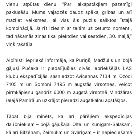
vienu atpūtas dienu. “Par laikapstākļiem pazemīgi
paklusēšu. Mums vajadzēs daudz spēka, gribas un arī
mazliet veiksmes, lai viss šis puzlis saliktos īstajā
kombinācijā. Ja rīt iziesim ar teltīm uz ceturto nomenti,
tad nākamās ziņas tikai piektdien vai sestdien, 30. maijā,”
viņš rakstīja.
Alpīnisti iepriekš informēja, ka Puriņš, Madžulis un bojā
gājusī Pučeka ir piedalījušies divās iepriekšējās LAS
klubu ekspedīcijās, sasniedzot Avicennas 7134 m, Ozodi
7105 m un Somoni 7495 m augstās virsotnes, veicot
pirmkāpienu gandrīz 6000 m augstā virsotnē Mindžāras
ielejā Pamirā un uzkrājot pieredzi augstkalnu apstākļos.
Tāpat bija minēts, ka arī pārējiem ekspedīcijas
dalībniekiem – bojā gājušajai Oltei un Kunigam-Salakam,
kā arī Bilzēnam, Zeimulim un Svariņam – ir nepieciešamā