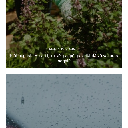
MĀJOKLIS & DĀRZS
Klāt augusts – darbi, ko vēl paspēt paveikt dārzā vasaras
nogalē