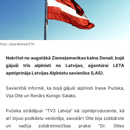
Foto: Zane Bitere/LETA
Nokrītot no augstākā Ziemeļamerikas kalna Denali, bojā
gājuši trīs alpīnisti no Latvijas, aģentūrai LETA
apstiprināja Latvijas Alpīnistu savienība (LAS).
Savienībā informē, ka bojā gājuši alpīnisti Inese Pučeka,
Vija Olte un Renārs Kunigs-Salaks.
Pučeka strādājusi “TV3 Latvija” kā izpildproducente, kā
arī bijusi podkāstu veidotāja, savukārt Olte bija zobbārste
un vadīja zobārstniecības praksi “Dr. Oltes