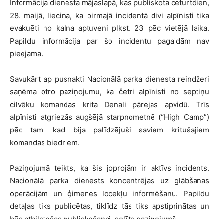
Informācija dienesta mājaslapā, kas publiskota ceturtdien,
28. maijā, liecina, ka pirmajā incidentā divi alpīnisti tika
evakuēti no kalna aptuveni plkst. 23 pēc vietējā laika.
Papildu informācija par šo incidentu pagaidām nav
pieejama.
Savukārt ap pusnakti Nacionālā parka dienesta reindžeri
saņēma otro paziņojumu, ka četri alpīnisti no septiņu
cilvēku komandas krita Denali pārejas apvidū. Trīs
alpīnisti atgriezās augšējā starpnometnē (“High Camp”)
pēc tam, kad bija palīdzējuši saviem kritušajiem
komandas biedriem.
Paziņojumā teikts, ka šis joprojām ir aktīvs incidents.
Nacionālā parka dienests koncentrējas uz glābšanas
operācijām un ģimenes locekļu informēšanu. Papildu
detaļas tiks publicētas, tiklīdz tās tiks apstiprinātas un
būs atbilstošas publiskošanai, solīts paziņojumā.