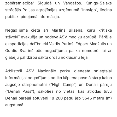
zobārstniecība” Siguldā un Vangažos. Kunigs-Salaks
strādājis Polijas agroķīmijas uzņēmumā “Innvigo”, liecina
publiski pieejamā informācija.
Negadījumā cieta arī Mārtiņš Bilzēns, kuru kritiskā
stāvoklī evakuēja un nodeva ASV mediķu aprūpē. Pārējie
ekspedīcijas dalībnieki Valdis Puriņš, Edgars Madžulis un
Guntis Svariņš pēc negadījuma palika nometnē, lai ar
glābēju palīdzību sāktu drošu nokļūšanu lejā.
Atbilstoši ASV Nacionālo parku dienesta sniegtajai
informācijai negadījums notika kāpiena posmā starp kalna
augšējo starpnometni (“High Camp”) un Denali pāreju
(“Denali Pass”), sākoties no vietas, kas atrodas tuvu
Denali pārejai aptuveni 18 200 pēdu jeb 5545 metru (m)
augstumā.