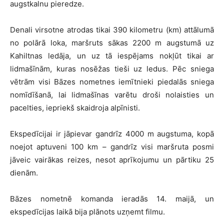
augstkalnu pieredze.
Denali virsotne atrodas tikai 390 kilometru (km) attālumā
no polārā loka, maršruts sākas 2200 m augstumā uz
Kahiltnas ledāja, un uz tā iespējams nokļūt tikai ar
lidmašīnām, kuras nosēžas tieši uz ledus. Pēc sniega
vētrām visi Bāzes nometnes iemītnieki piedalās sniega
nomīdīšanā, lai lidmašīnas varētu droši nolaisties un
pacelties, iepriekš skaidroja alpīnisti.
Ekspedīcijai ir jāpievar gandrīz 4000 m augstuma, kopā
noejot aptuveni 100 km – gandrīz visi maršruta posmi
jāveic vairākas reizes, nesot aprīkojumu un pārtiku 25
dienām.
Bāzes nometnē komanda ieradās 14. maijā, un
ekspedīcijas laikā bija plānots uzņemt filmu.