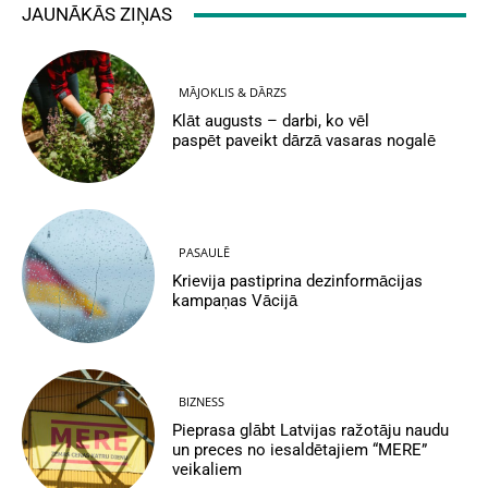
JAUNĀKĀS ZIŅAS
MĀJOKLIS & DĀRZS
Klāt augusts – darbi, ko vēl
paspēt paveikt dārzā vasaras nogalē
PASAULĒ
Krievija pastiprina dezinformācijas
kampaņas Vācijā
BIZNESS
Pieprasa glābt Latvijas ražotāju naudu
un preces no iesaldētajiem “MERE”
veikaliem