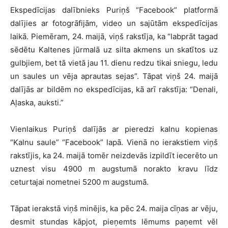
Ekspedīcijas dalībnieks Puriņš “Facebook” platformā
dalījies ar fotogrāfijām, video un sajūtām ekspedīcijas
laikā. Piemēram, 24. maijā, viņš rakstīja, ka “labprāt tagad
sēdētu Kaltenes jūrmalā uz silta akmens un skatītos uz
gulbjiem, bet tā vietā jau 11. dienu redzu tikai sniegu, ledu
un saules un vēja aprautas sejas”. Tāpat viņš 24. maijā
dalījās ar bildēm no ekspedīcijas, kā arī rakstīja: “Denali,
Aļaska, auksti.”
Vienlaikus Puriņš dalījās ar pieredzi kalnu kopienas
“Kalnu saule” “Facebook” lapā. Vienā no ierakstiem viņš
rakstījis, ka 24. maijā tomēr neizdevās izpildīt iecerēto un
uznest visu 4900 m augstumā norakto kravu līdz
ceturtajai nometnei 5200 m augstumā.
Tāpat ierakstā viņš minējis, ka pēc 24. maija cīņas ar vēju,
desmit stundas kāpjot, pieņemts lēmums paņemt vēl