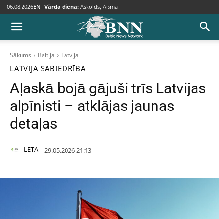
06.08.2026
EN
Vārda diena:
Askolds, Aisma
Sākums
Baltija
Latvija
LATVIJA
SABIEDRĪBA
Aļaskā bojā gājuši trīs Latvijas
alpīnisti – atklājas jaunas
detaļas
LETA
29.05.2026 21:13