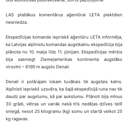
LAS plašākus komentārus aģentūrai LETA piektdien
nesniedza.
Ekspedīcijas komanda iepriekš aģentūru LETA informēja,
ka Latvijas alpīnistu komandas augstkalnu ekspedīcija bija
plānota no 10. maija līdz 11. jūnijam. Ekspedīcijas mērķis
bija sasniegt Ziemeļamerikas kontinenta augstāko
virsotni – 6190 m augsto Denali.
Denali ir polārajam lokam tuvākais tik augstais kalns.
Alpīnisti iepriekš uzsvēra, ka šajā ekspedīcijā runa nav tik
daudz par augstumu, kā par aukstumu. Plānoti bija mīnus
30 grādi, vētras un vairāk nekā trīs nedēļas dzīves teltī
sniegā, nesot 25 kilogramu (kg) somu un startā velkot 25
kg ragavas.