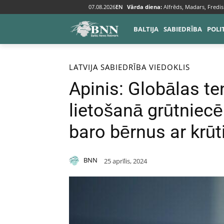
07.08.2026
EN
Vārda diena:
Alfrēds, Madars, Fredis
BALTIJA
SABIEDRĪBA
POLI
Sākums
Baltija
Latvija
LATVIJA
SABIEDRĪBA
VIEDOKLIS
Apinis: Globālas 
lietošanā grūtniec
baro bērnus ar krūt
BNN
25 aprīlis, 2024