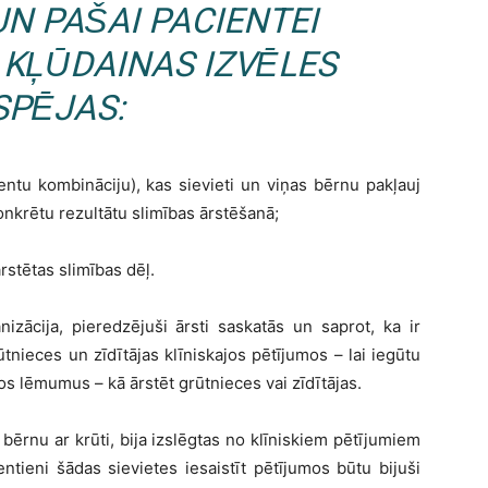
UN PAŠ
AI PACIENTEI
 K
ĻŪDAINAS IZVĒ
LES
SP
Ē
JAS:
tu kombināciju), kas sievieti un viņ
as b
ērnu pakļauj
nkrētu rezultātu slimī
bas
ārstēšanā;
ārstē
tas slim
ī
bas d
ēļ.
niz
ācija, pieredzējuši ārsti saskatā
s un saprot, ka ir
ū
tnieces un z
īdītājas klīniskajos pētī
jumos
–
lai ieg
ūtu
os l
ēmumus – kā ārstēt grūtnieces vai zīdītā
jas.
 b
ērnu ar krūti, bija izslē
gtas no kl
īniskiem pētījumiem
entieni
šādas sievietes iesaistīt pētī
jumos b
ūtu bijuši