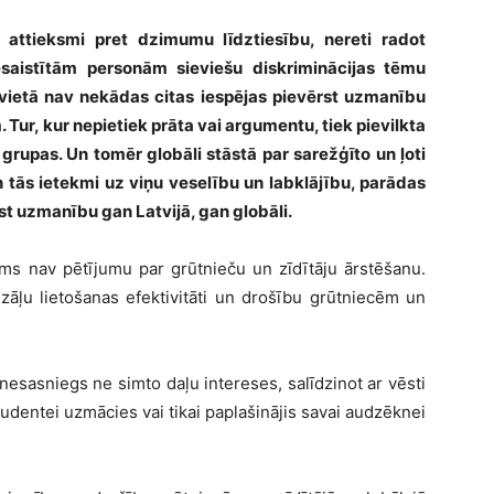
 attieksmi pret dzimumu līdztiesību, nereti radot
saistītā
m person
ā
m sievie
šu diskriminācijas tēmu
 vietā nav nekā
das citas iesp
ējas pievērst uzmanību
 Tur, kur nepietiek prāta vai argumentu, tiek pievilkta
a grupas. Un tomēr globā
li st
āstā
par sare
žģī
to un
ļoti
n tā
s ietekmi uz vi
ņu veselību un labklājību, parā
das
rst uzmanību gan Latvijā
, gan glob
ā
li.
s nav pētījumu par grūtnieču un zīdītāju ārstēšanu.
zāļu lietošanas efektivitā
ti un dro
šību grūtniecē
m un
 nesasniegs ne simto daļ
u intereses, sal
ī
dzinot ar v
ēsti
studentei uzm
ācies vai tikai paplašinā
jis savai audz
ēknei