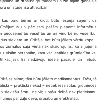
eejamī
ba un dro
šība grūtniecēm un zīdītājām globālajā
soru un studenš
u attiec
ībām.
 kas baro b
ērnu ar krūti, būtu iespēja saņemt uz
zīmē
jumus un p
ēc tam pašā
m pie
ņ
emt inform
ē
tus
un p
ēcdzemdību veselību un arī viņu bērnu veselību.
rdus sieviete un z
īdītā
ja, bet b
ūtu jālieto vārdu kopa –
jos
žurnā
los
šajā vietā nāk skaidrojums, ka ziņojumā
 uz vis
ā
m person
ām, kam var iestā
ties gr
ūtniecība vai
tifikācijas). Es nedzīvoju ideālā
pasaul
ē
un lieto
šu
īdītājas slimo; tām būtu jālieto medikamentus. Taču, tā
ātiski – praktiski nekad –
netiek iesaist
ī
tas gr
ū
tnieces
šo sieviešu ārstu, ne viņ
u pa
šu rīcībā nav pietiekamu
mumus par z
āļu devu, drošību un efektivitā
ti.