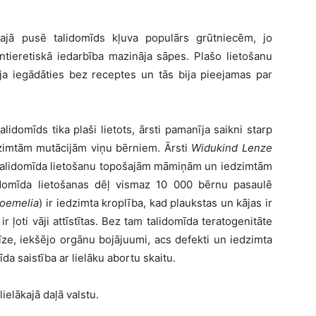
aj
ā pusē
talidom
ī
ds k
ļuva populā
rs gr
ūtniecē
m, jo
ntieretisk
ā
iedarb
ī
ba mazin
āja sā
pes. Pla
š
o lieto
šanu
ja iegādāties bez receptes un tās bija pieejamas par
talidom
ī
ds tika pla
š
i lietots,
ārsti pamanīja saikni starp
dzimtām mutācijām viņu bērniem. Ārsti
Widukind Lenze
talidom
īda lietošanu topošajām māmiņām un iedzimtām
idom
īda lietoš
anas d
ēļ vismaz 10 000 bē
rnu pasaul
ē
oemelia
) ir iedzimta kroplība, kad plaukstas un kājas ir
 ir
ļoti vā
ji att
īstī
tas. Bez tam talidom
ī
da teratogenit
āte
ī
ze, iek
šē
jo org
ānu bojājuumi, acs defekti un iedzimta
īda saistība ar lielāku abortu skaitu.
liel
ākajā daļā valstu.