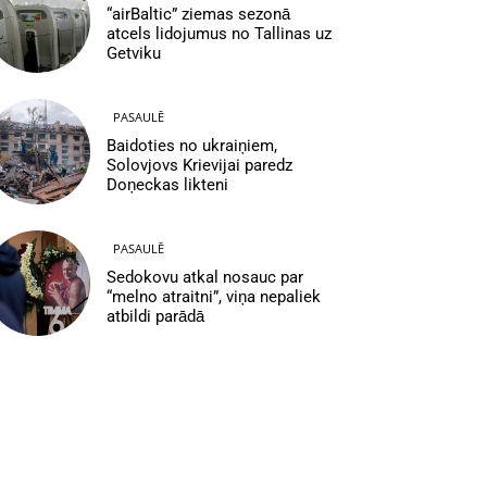
“airBaltic” ziemas sezonā
atcels lidojumus no Tallinas uz
Getviku
PASAULĒ
Baidoties no ukraiņiem,
Solovjovs Krievijai paredz
Doņeckas likteni
PASAULĒ
Sedokovu atkal nosauc par
“melno atraitni”, viņa nepaliek
atbildi parādā