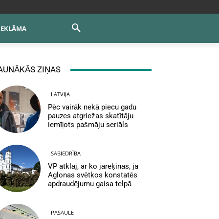
REKLĀMA
AUNĀKĀS ZIŅAS
LATVIJA
Pēc vairāk nekā piecu gadu
pauzes atgriežas skatītāju
iemīļots pašmāju seriāls
SABIEDRĪBA
VP atklāj, ar ko jārēķinās, ja
Aglonas svētkos konstatēs
apdraudējumu gaisa telpā
PASAULĒ