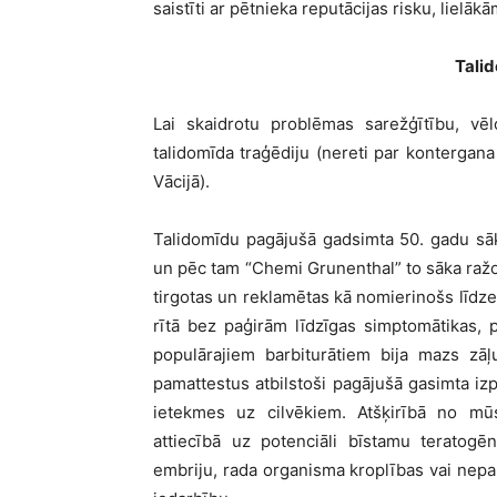
saistīti ar pētnieka reputācijas risku, lielā
Tali
Lai skaidrotu problē
mas sare
žģītību, vē
talidom
ī
da tra
ģēdiju (nereti par kontergan
V
ācijā).
Talidom
ī
du pag
ājušā gadsimta 50. gadu sā
un p
ē
c tam “Chemi Grunenthal” to s
āka raž
tirgotas un reklam
ē
tas k
ā
nomierino
š
s l
īdze
rītā bez paģirām līdzī
gas simptom
ā
tikas,
populārajiem barbiturātiem bija mazs zāļu
pamattestus atbilstoš
i pag
ājušā gasimta izp
ietekmes uz cilvēkiem. Atšķirībā
no m
ū
attiec
ībā uz potenciāli bī
stamu teratog
ēn
embriju, rada organisma kroplības vai nepar