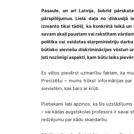
Pasaule, un ar
ī Latvija, š
obr
īd pārskata
pārspīlējumus. Liela daļa no diskusijā ie
izmanto tikai tādēļ, ka konkrētā laikā un
savam skaļ
i paustam vai rakst
ī
tam v
ārdam.
politika vai veidotas starpministriju darb
būtisko sieviešu diskriminācijas vēsturi u
ļoti nozīmīgi aspekti, kam būtu laiks pievē
Es v
ē
los piev
ērst uzmanību faktam, ka mum
Precizēšu –
mums tr
ūkst informācijas par 
sieviet
ē
m, kas baro ar kr
ū
ti.
Pietiekami labi apzinos, ka šis uzstādījums
– vai kā
das augstskolas profesors ir savai 
redzējumu par kā
du ska
ņdarbu.