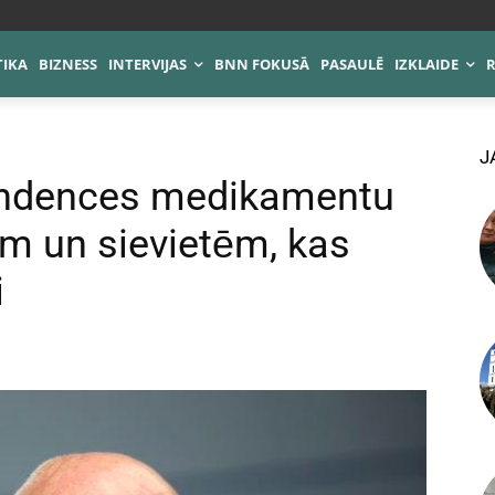
TIKA
BIZNESS
INTERVIJAS
BNN FOKUSĀ
PASAULĒ
IZKLAIDE
J
tendences medikamentu
ēm un sievietēm, kas
i