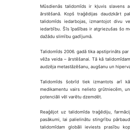
Mū
sdien
ā
s talidom
īds ir kļuvis slavens a
ārstēšanā
. Kop
š traģēdijas daudzkārt pali
talidom
īds iedarbojas, izmantojot divu 
iedarbību. Šīs īpašī
bas ir atgriezu
š
as
šo m
dažādu slimību gadījumā.
Talidom
īds 2006. gadā tika apstiprinā
ts par 
vēž
a veida
– ārstēš
anai. T
ā kā
talidom
īdam
audzēja metastāzēšanu, augšanu un hiperva
Talidom
ī
ds
š
obr
īd tiek izmantots arī 
medikamentu vairs nelieto grūtniecē
m, un
potenciāli vē
l var
ētu dzemdēt.
Rea
ģējot uz talidomī
da tra
ģēdiju, farmāc
pas
ā
kumi, lai palielin
ātu stingrību pā
rbaud
talidom
īdam globā
li ieviests pras
ību kop