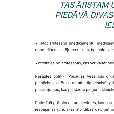
TAS
ĀRSTAM 
PIED
ĀVĀ
DIVAS
IE
•
lietot
ārstēšanu (medikamentu, medikamen
nenoteiktam kaitējuma riskam, bet sniedz ko
• atteikties no ārstēšanas, kas var kaitēt ne
Pasaules politi
ķ
i, Pasaules Vesel
ī
bas orga
pien
ācis laiks ētiski un atbildī
gi iesaist
īt gr
pierādījumus, kas palīdzētu pieņ
emt kl
ī
nisk
Paties
ībā grū
tnieces un sievietes, kas baro
iespējamās juridiskā
s atbild
ī
bas d
ēļ
, bet c