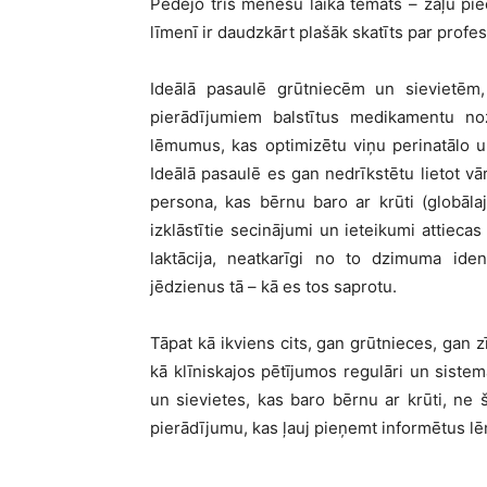
Pēdējo trīs mēnešu laikā
temats
– zāļu pi
līmenī ir daudzkā
rt pla
šāk skatīts par profe
Ide
ālā
pasaul
ē grūtniecē
m un sieviet
ē
m,
pierādījumiem balstītus medikamentu no
l
ēmumus, kas optimizētu viņu perinatā
lo 
Ideālā
pasaul
ē es gan nedrīkstē
tu lietot v
ā
persona, kas bērnu baro ar krūti (globā
la
izklāstītie secinā
jumi un ieteikumi attiecas
laktācija, neatkarīgi no to dzimuma iden
jēdzienus tā – kā
es tos saprotu.
Tāpat kā
ikviens cits, gan gr
ūtnieces, gan z
kā klīniskajos pētī
jumos regul
ā
ri un sistem
un sievietes, kas baro b
ērnu ar krūti, ne 
pierādījumu, kas ļauj pieņ
emt inform
ē
tus l
ē