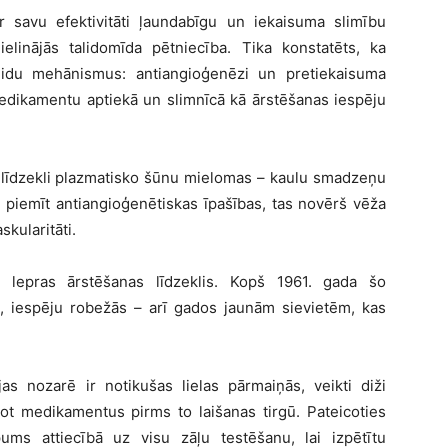
r savu efektivitā
ti
ļ
aundab
īgu un iekaisuma slimību
elinājā
s talidom
ī
da p
ētniecība. Tika konstatē
ts, ka
veidu mehā
nismus: antiangio
ģenēzi un pretiekaisuma
edikamentu aptiekā un slimnīcā kā ārstēš
anas iesp
ēju
l
īdzekli plazmatisko šūnu mielomas – kaulu smadzeņu
 piemī
t antiangio
ģenē
tiskas
īpašī
bas, tas nov
ērš vēža
skularitā
ti.
kā
lepras
ārstēš
anas l
īdzeklis. Kopš
1961. gada
šo
, iesp
ēju robežās – arī
gados jaun
ā
m sieviet
ēm, kas
ijas nozarē ir notikuš
as lielas p
ā
rmai
ņās, veikti diž
i
ot medikamentus pirms to lai
š
anas tirg
ū
. Pateicoties
ums attiecībā uz visu zāļu testēšanu, lai izpētītu