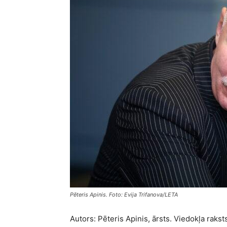
Pēteris Apinis. Foto: Evija Trifanova/LETA
Autors: Pēteris Apinis, ārsts. Viedokļa rakst