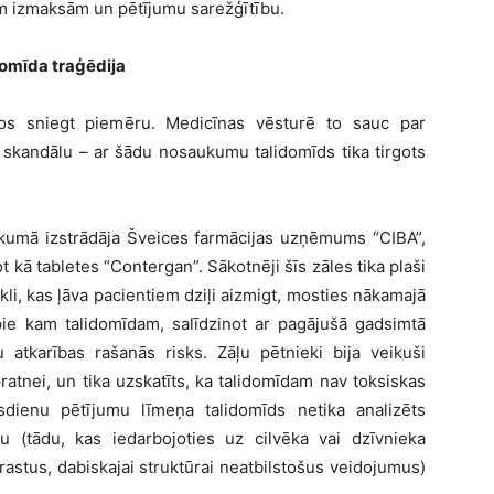
kām izmaksām un pētī
jumu sare
žģītību.
dom
ī
da tra
ģēdija
los sniegt piem
ēru. Medicī
nas v
ēsturē
to sauc par
a skandālu – ar šādu nosaukumu talidomī
ds tika tirgots
kumā izstrādāja Š
veices farm
ācijas uzņē
mums “CIBA”,
ot kā
tabletes “Contergan”. S
ākotnēji šī
s z
āles tika plaš
i
kli, kas ļāva pacientiem dziļ
i aizmigt, mosties n
ākamajā
 pie kam talidom
ī
dam, sal
ī
dzinot ar pag
ājušā gadsimtā
 atkarī
bas ra
šanās risks. Zāļ
u p
ētnieki bija veikuši
ratnei, un tika uzskatī
ts, ka talidom
īdam nav toksiskas
sdienu p
ētījumu līmeņ
a talidom
īds netika analizē
ts
u (tādu, kas iedarbojoties uz cilvē
ka vai dz
īvnieka
astus, dabiskajai struktū
rai neatbilsto
š
us veidojumus)