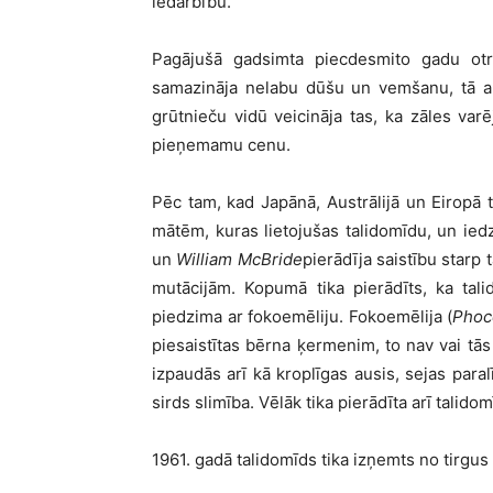
iedarb
ību.
Pag
ājušā
gadsimta piecdesmito gadu otr
samazin
āja nelabu dūš
u un vem
šanu, tā
a
grūtnieč
u vid
ū
veicin
āja tas, ka zā
les var
ē
pieņemamu cenu.
Pēc tam, kad Japānā
, Austr
ālijā
un Eirop
ā
mātēm, kuras lietojuš
as talidom
īdu, un ie
un
William McBride
pierādīja saistī
bu starp 
mutācijām. Kopumā tika pierādī
ts, ka tal
piedzima ar fokoemēliju. Fokoemēlija (
Phoc
piesaistī
tas b
ē
rna
ķermenim, to nav vai tā
s
izpaudā
s ar
ī kā
kropl
ī
gas ausis, sejas paral
sirds slimī
ba. V
ēlāk tika pierādī
ta ar
ī
talidom
1961. gad
ā
talidom
īds tika izņ
emts no tirgus 