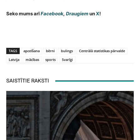
Seko mums arī
Facebook
,
Draugiem
un
X
!
TAGS
apcelšana
bērni
bulings
Centrālā statistikas pārvalde
Latvija
mācības
sports
Svarīgi
SAISTĪTIE RAKSTI