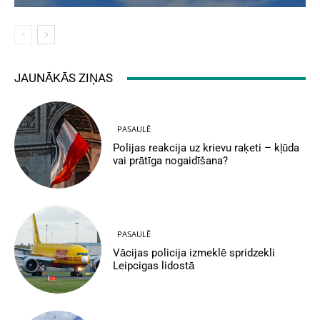
JAUNĀKĀS ZIŅAS
PASAULĒ
Polijas reakcija uz krievu raķeti – kļūda
vai prātīga nogaidīšana?
PASAULĒ
Vācijas policija izmeklē spridzekli
Leipcigas lidostā