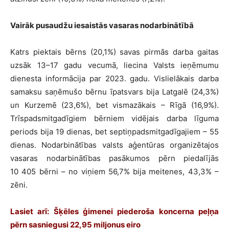
Vairāk pusaudžu iesaistās vasaras nodarbinātībā
Katrs piektais bērns (20,1%) savas pirmās darba gaitas
uzsāk 13–17 gadu vecumā, liecina Valsts ieņēmumu
dienesta informācija par 2023. gadu. Vislielākais darba
samaksu saņēmušo bērnu īpatsvars bija Latgalē (24,3%)
un Kurzemē (23,6%), bet vismazākais – Rīgā (16,9%).
Trīspadsmitgadīgiem bērniem vidējais darba līguma
periods bija 19 dienas, bet septiņpadsmitgadīgajiem – 55
dienas. Nodarbinātības valsts aģentūras organizētajos
vasaras nodarbinātības pasākumos pērn piedalījās
10 405 bērni – no viņiem 56,7% bija meitenes, 43,3% –
zēni.
Lasiet arī:
Šķēles ģimenei piederoša koncerna peļņa
pērn sasniegusi 22,95 miljonus eiro