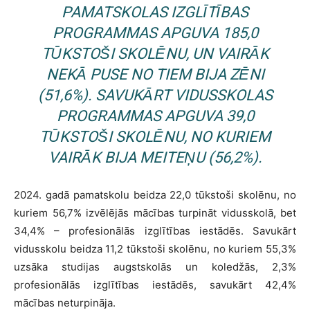
PAMATSKOLAS IZGLĪTĪBAS
PROGRAMMAS APGUVA 185,0
TŪKSTOŠI SKOLĒNU, UN VAIRĀK
NEKĀ PUSE NO TIEM BIJA ZĒNI
(51,6%). SAVUKĀRT VIDUSSKOLAS
PROGRAMMAS APGUVA 39,0
TŪKSTOŠI SKOLĒNU, NO KURIEM
VAIRĀK BIJA MEITEŅU (56,2%).
2024. gadā pamatskolu beidza 22,0 tūkstoši skolēnu, no
kuriem 56,7% izvēlējās mācības turpināt vidusskolā, bet
34,4% – profesionālās izglītības iestādēs. Savukārt
vidusskolu beidza 11,2 tūkstoši skolēnu, no kuriem 55,3%
uzsāka studijas augstskolās un koledžās, 2,3%
profesionālās izglītības iestādēs, savukārt 42,4%
mācības neturpināja.