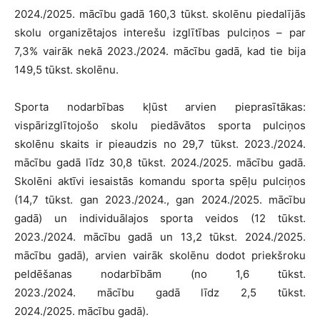
2024./2025. mācību gadā 160,3 tūkst. skolēnu piedalījās
skolu organizētajos interešu izglītības pulciņos – par
7,3% vairāk nekā 2023./2024. mācību gadā, kad tie bija
149,5 tūkst. skolēnu.
Sporta nodarbības kļūst arvien pieprasītākas:
vispārizglītojošo skolu piedāvātos sporta pulciņos
skolēnu skaits ir pieaudzis no 29,7 tūkst. 2023./2024.
mācību gadā līdz 30,8 tūkst. 2024./2025. mācību gadā.
Skolēni aktīvi iesaistās komandu sporta spēļu pulciņos
(14,7 tūkst. gan 2023./2024., gan 2024./2025. mācību
gadā) un individuālajos sporta veidos (12 tūkst.
2023./2024. mācību gadā un 13,2 tūkst. 2024./2025.
mācību gadā), arvien vairāk skolēnu dodot priekšroku
peldēšanas nodarbībām (no 1,6 tūkst.
2023./2024. mācību gadā līdz 2,5 tūkst.
2024./2025. mācību gadā).