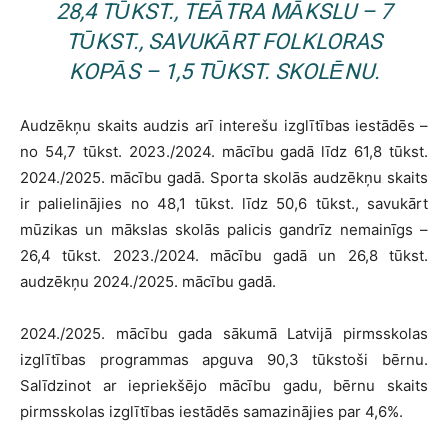
28,4 TŪKST., TEĀTRA MĀKSLU – 7
TŪKST., SAVUKĀRT FOLKLORAS
KOPĀS – 1,5 TŪKST. SKOLĒNU.
Audzēkņu skaits audzis arī interešu izglītības iestādēs
–
no 54,7 tūkst. 2023./2024. mācību gadā līdz 61,8 tūkst.
2024./2025. mācību gadā. Sporta skolās audzēkņu skaits
ir palielinājies no 48,1 tūkst. līdz 50,6 tūkst., savukārt
mūzikas un mākslas skolās palicis gandrīz nemainīgs –
26,4 tūkst. 2023./2024. mācību gadā un 26,8 tūkst.
audzēkņu 2024./2025. mācību gadā.
2024./2025. mācību gada sākumā Latvijā pirmsskolas
izglītības programmas apguva 90,3 tūkstoši bērnu.
Salīdzinot ar iepriekšējo mācību gadu, bērnu skaits
pirmsskolas izglītības iestādēs samazinājies par 4,6%.