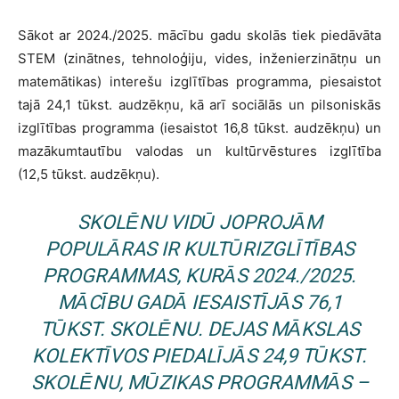
Sākot ar 2024./2025. mācību gadu skolās tiek piedāvāta
STEM (zinātnes, tehnoloģiju, vides, inženierzinātņu un
matemātikas) interešu izglītības programma, piesaistot
tajā 24,1 tūkst. audzēkņu, kā arī sociālās un pilsoniskās
izglītības programma (iesaistot 16,8 tūkst. audzēkņu) un
mazākumtautību valodas un kultūrvēstures izglītība
(12,5 tūkst. audzēkņu).
SKOLĒNU VIDŪ JOPROJĀM
POPULĀRAS IR KULTŪRIZGLĪTĪBAS
PROGRAMMAS, KURĀS 2024./2025.
MĀCĪBU GADĀ IESAISTĪJĀS 76,1
TŪKST. SKOLĒNU. DEJAS MĀKSLAS
KOLEKTĪVOS PIEDALĪJĀS 24,9 TŪKST.
SKOLĒNU, MŪZIKAS PROGRAMMĀS –