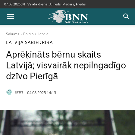
07.08.2026
EN
Vārda diena:
Alfrēds, Madars, Fredis
Sākums
Baltija
Latvija
LATVIJA
SABIEDRĪBA
Aprēķināts bērnu skaits
Latvijā; visvairāk nepilngadīgo
dzīvo Pierīgā
BNN
04.08.2025 14:13