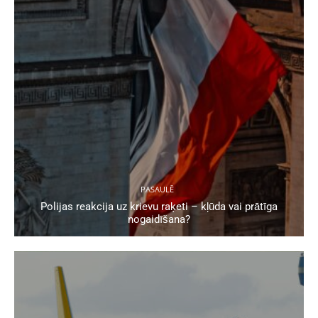
PASAULĒ
Polijas reakcija uz krievu raķeti – kļūda vai prātīga
nogaidīšana?