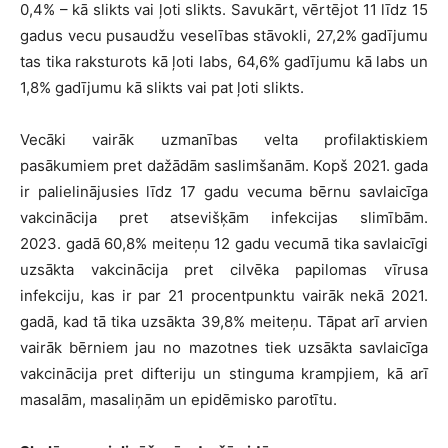
0,4% – kā slikts vai ļoti slikts. Savukārt, vērtējot 11 līdz 15
gadus vecu pusaudžu veselības stāvokli, 27,2% gadījumu
tas tika raksturots kā ļoti labs, 64,6% gadījumu kā labs un
1,8% gadījumu kā slikts vai pat ļoti slikts.
Vecāki vairāk uzmanības velta profilaktiskiem
pasākumiem pret dažādām saslimšanām. Kopš 2021. gada
ir palielinājusies līdz 17 gadu vecuma bērnu savlaicīga
vakcinācija pret atsevišķām infekcijas slimībām.
2023. gadā 60,8% meiteņu 12 gadu vecumā tika savlaicīgi
uzsākta vakcinācija pret cilvēka papilomas vīrusa
infekciju, kas ir par 21 procentpunktu vairāk nekā 2021.
gadā, kad tā tika uzsākta 39,8% meiteņu. Tāpat arī arvien
vairāk bērniem jau no mazotnes tiek uzsākta savlaicīga
vakcinācija pret difteriju un stinguma krampjiem, kā arī
masalām, masaliņām un epidēmisko parotītu.