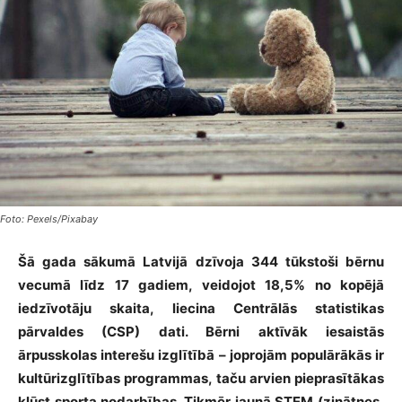
Foto: Pexels/Pixabay
Šā
gada sākumā Latvijā dzīvoja 344 tūkstoši bērnu
vecumā līdz 17 gadiem, veidojot 18,5% no kopējā
iedzīvotāju skaita, liecina Centrālās statistikas
pārvaldes (CSP)
dati
. Bērni aktīvāk iesaistās
ārpusskolas interešu izglītībā – joprojām populārākās ir
kultūrizglītības programmas, taču arvien pieprasītākas
kļūst sporta nodarbības. Tikmēr jaunā STEM (zinātnes,