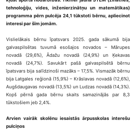
tehnoloģiju, vides, inženierzinātņu un matemātikas)
programma pērn pulcēja 24,1 tūkstoti bērnu, apliecinot
interesi par šīm jomām.
Vislielākais bērnu īpatsvars 2025. gada sākumā bija
galvaspilsētas tuvumā esošajos novados – Mārupes
novadā (29,6%), Ādažu novadā (24,9%) un Ķekavas
novadā (24,7%). Savukārt pašā galvaspilsētā bērnu
īpatsvars bija salīdzinoši mazāks – 17,5%. Vismazāk bērnu
bija Latgales reģionā (15,9%) – Krāslavas novadā (12,6%),
Augšdaugavas novadā (13,5%) un Ludzas novadā (14,3%).
Kopš pērnā gada bērnu skaits samazinājās par 8,3
tūkstošiem jeb 2,4%.
Arvien vairāk skolēnu iesaistās ārpusskolas interešu
pulciņos