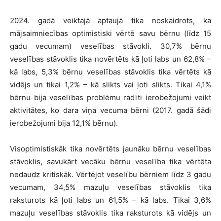
2024. gadā veiktajā aptaujā tika noskaidrots, ka
mājsaimniecības optimistiski vērtē savu bērnu (līdz 15
gadu vecumam) veselības stāvokli. 30,7% bērnu
veselības stāvoklis tika novērtēts kā ļoti labs un 62,8% –
kā labs, 5,3% bērnu veselības stāvoklis tika vērtēts kā
vidējs un tikai 1,2% – kā slikts vai ļoti slikts. Tikai 4,1%
bērnu bija veselības problēmu radīti ierobežojumi veikt
aktivitātes, ko dara viņa vecuma bērni (2017. gadā šādi
ierobežojumi bija 12,1% bērnu).
Visoptimistiskāk tika novērtēts jaunāku bērnu veselības
stāvoklis, savukārt vecāku bērnu veselība tika vērtēta
nedaudz kritiskāk. Vērtējot veselību bērniem līdz 3 gadu
vecumam, 34,5% mazuļu veselības stāvoklis tika
raksturots kā ļoti labs un 61,5% – kā labs. Tikai 3,6%
mazuļu veselības stāvoklis tika raksturots kā vidējs un