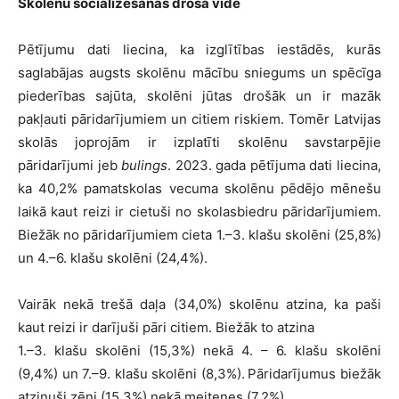
Skolēnu socializēšanās drošā vidē
Pētījumu dati liecina, ka izglītības iestādēs, kurās
saglabājas augsts skolēnu mācību sniegums un spēcīga
piederības sajūta, skolēni jūtas drošāk un ir mazāk
pakļauti pāridarījumiem un citiem riskiem. Tomēr Latvijas
skolās joprojām ir izplatīti skolēnu savstarpējie
pāridarījumi jeb
bulings
. 2023. gada pētījuma dati liecina,
ka 40,2% pamatskolas vecuma skolēnu pēdējo mēnešu
laikā kaut reizi ir cietuši no skolasbiedru pāridarījumiem.
Biežāk no pāridarījumiem cieta 1.–3. klašu skolēni (25,8%)
un 4.–6. klašu skolēni (24,4%).
Vairāk nekā trešā daļa (34,0%) skolēnu atzina, ka paši
kaut reizi ir darījuši pāri citiem. Biežāk to atzina
1.–3. klašu skolēni (15,3%) nekā 4. – 6. klašu skolēni
(9,4%) un 7.–9. klašu skolēni (8,3%).
Pāridarījumus biežāk
atzinuši zēni (15,3%) nekā meitenes (7,2%).