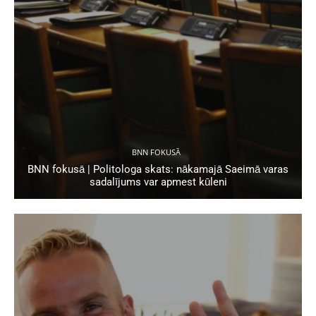
BNN FOKUSĀ
BNN fokusā | Politologa skats: nākamajā Saeimā varas
sadalījums var apmest kūleni