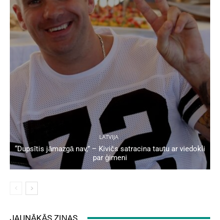
LATVIJA
“Dupsītis jāmazgā nav,” – Kivičs satracina tautu ar viedokli
par ģimeni
JAUNĀKĀS ZIŅAS