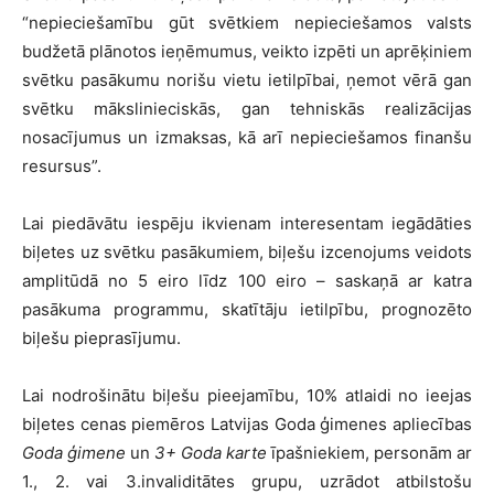
“nepieciešamību gūt svētkiem nepieciešamos valsts
budžetā plānotos ieņēmumus, veikto izpēti un aprēķiniem
svētku pasākumu norišu vietu ietilpībai, ņemot vērā gan
svētku mākslinieciskās, gan tehniskās realizācijas
nosacījumus un izmaksas, kā arī nepieciešamos finanšu
resursus”.
Lai piedāvātu iespēju ikvienam interesentam iegādāties
biļetes uz svētku pasākumiem, biļešu izcenojums veidots
amplitūdā no 5 eiro līdz 100 eiro – saskaņā ar katra
pasākuma programmu, skatītāju ietilpību, prognozēto
biļešu pieprasījumu.
Lai nodrošinātu biļešu pieejamību, 10% atlaidi no ieejas
biļetes cenas piemēros Latvijas Goda ģimenes apliecības
Goda ģimene
un
3+ Goda karte
īpašniekiem, personām ar
1., 2. vai 3.invaliditātes grupu, uzrādot atbilstošu