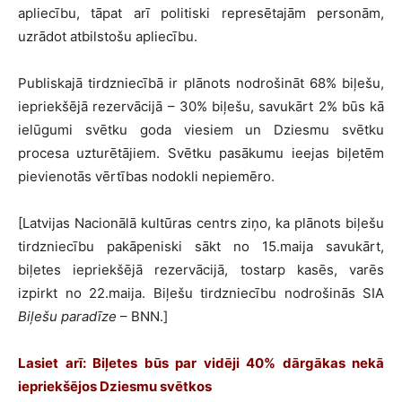
apliecību, tāpat arī politiski represētajām personām,
uzrādot atbilstošu apliecību.
Publiskajā tirdzniecībā ir plānots nodrošināt 68% biļešu,
iepriekšējā rezervācijā – 30% biļešu, savukārt 2% būs kā
ielūgumi svētku goda viesiem un Dziesmu svētku
procesa uzturētājiem. Svētku pasākumu ieejas biļetēm
pievienotās vērtības nodokli nepiemēro.
[Latvijas Nacionālā kultūras centrs ziņo, ka plānots biļešu
tirdzniecību pakāpeniski sākt no 15.maija savukārt,
biļetes iepriekšējā rezervācijā, tostarp kasēs, varēs
izpirkt no 22.maija. Biļešu tirdzniecību nodrošinās SIA
Biļešu paradīze
– BNN.]
Lasiet arī:
Biļetes būs par vidēji 40% dārgākas nekā
iepriekšējos Dziesmu svētkos