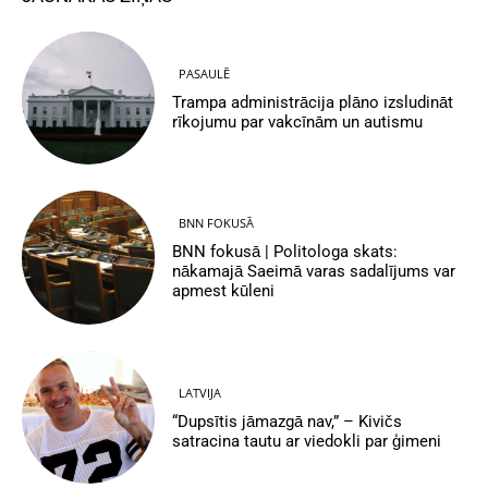
PASAULĒ
Trampa administrācija plāno izsludināt
rīkojumu par vakcīnām un autismu
BNN FOKUSĀ
BNN fokusā | Politologa skats:
nākamajā Saeimā varas sadalījums var
apmest kūleni
LATVIJA
“Dupsītis jāmazgā nav,” – Kivičs
satracina tautu ar viedokli par ģimeni