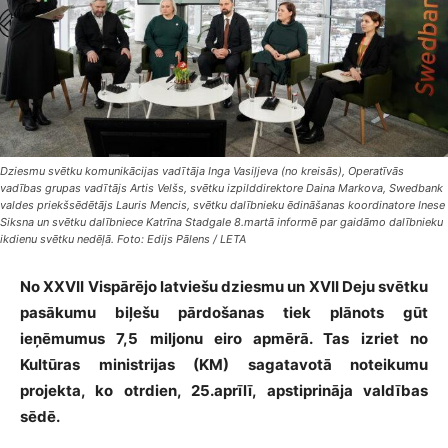
Dziesmu svētku komunikācijas vadītāja Inga Vasiļjeva (no kreisās), Operatīvās
vadības grupas vadītājs Artis Velšs, svētku izpilddirektore Daina Markova, Swedbank
valdes priekšsēdētājs Lauris Mencis, svētku dalībnieku ēdināšanas koordinatore Inese
Siksna un svētku dalībniece Katrīna Stadgale 8.martā informē par gaidāmo dalībnieku
ikdienu svētku nedēļā. Foto: Edijs Pālens / LETA
No XXVII Vispārējo latviešu dziesmu un XVII Deju svētku
pasākumu biļešu pārdošanas tiek plānots gūt
ieņēmumus 7,5 miljonu eiro apmērā. Tas izriet no
Kultūras ministrijas (KM) sagatavotā noteikumu
projekta, ko otrdien, 25.aprīlī, apstiprināja valdības
sēdē.