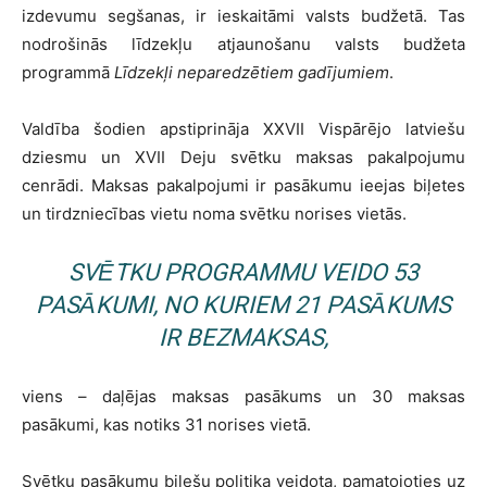
izdevumu segšanas, ir ieskaitāmi valsts budžetā. Tas
nodrošinās līdzekļu atjaunošanu valsts budžeta
programmā
Līdzekļi neparedzētiem gadījumiem
.
Valdība šodien apstiprināja XXVII Vispārējo latviešu
dziesmu un XVII Deju svētku maksas pakalpojumu
cenrādi. Maksas pakalpojumi ir pasākumu ieejas biļetes
un tirdzniecības vietu noma svētku norises vietās.
SVĒTKU PROGRAMMU VEIDO 53
PASĀKUMI, NO KURIEM 21 PASĀKUMS
IR BEZMAKSAS,
viens – daļējas maksas pasākums un 30 maksas
pasākumi, kas notiks 31 norises vietā.
Svētku pasākumu biļešu politika veidota, pamatojoties uz