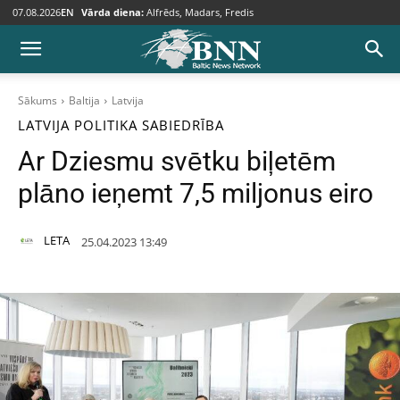
07.08.2026
EN
Vārda diena:
Alfrēds, Madars, Fredis
Sākums
Baltija
Latvija
LATVIJA
POLITIKA
SABIEDRĪBA
Ar Dziesmu svētku biļetēm
plāno ieņemt 7,5 miljonus eiro
LETA
25.04.2023 13:49