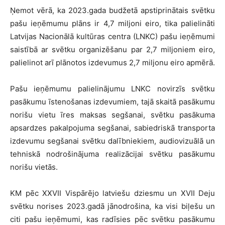
Ņemot vērā, ka 2023.gada budžetā apstiprinātais svētku
pašu ieņēmumu plāns ir 4,7 miljoni eiro, tika palielināti
Latvijas Nacionālā kultūras centra (LNKC) pašu ieņēmumi
saistībā ar svētku organizēšanu par 2,7 miljoniem eiro,
palielinot arī plānotos izdevumus 2,7 miljonu eiro apmērā.
Pašu ieņēmumu palielinājumu LNKC novirzīs svētku
pasākumu īstenošanas izdevumiem, tajā skaitā pasākumu
norišu vietu īres maksas segšanai, svētku pasākuma
apsardzes pakalpojuma segšanai, sabiedriskā transporta
izdevumu segšanai svētku dalībniekiem, audiovizuālā un
tehniskā nodrošinājuma realizācijai svētku pasākumu
norišu vietās.
KM pēc XXVII Vispārējo latviešu dziesmu un XVII Deju
svētku norises 2023.gadā jānodrošina, ka visi biļešu un
citi pašu ieņēmumi, kas radīsies pēc svētku pasākumu