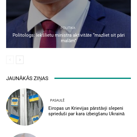
POLITIKA
Politologs: Iekšlietu ministra aktivitāte “mazliet sit pāri
malām”
JAUNĀKĀS ZIŅAS
PASAULĒ
Eiropas un Krievijas pārstāvji slepeni
sprieduši par kara izbeigšanu Ukrainā