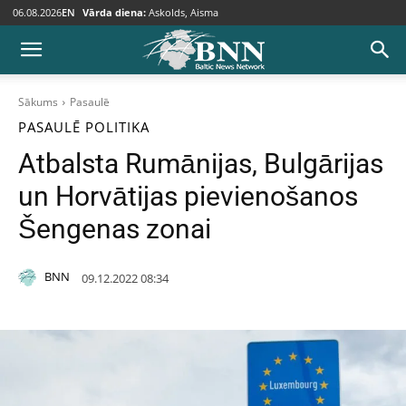
06.08.2026
EN
Vārda diena:
Askolds, Aisma
Sākums
Pasaulē
PASAULĒ
POLITIKA
Atbalsta Rumānijas, Bulgārijas
un Horvātijas pievienošanos
Šengenas zonai
BNN
09.12.2022 08:34