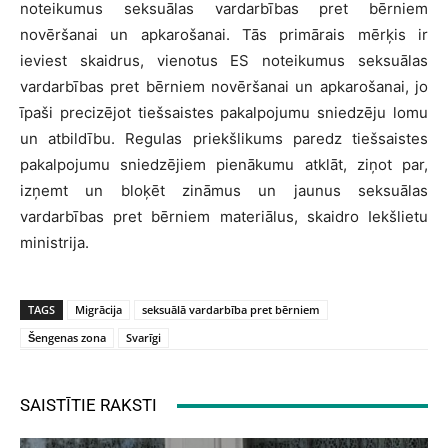
noteikumus seksuālas vardarbības pret bērniem
novēršanai un apkarošanai. Tās primārais mērķis ir
ieviest skaidrus, vienotus ES noteikumus seksuālas
vardarbības pret bērniem novēršanai un apkarošanai, jo
īpaši precizējot tiešsaistes pakalpojumu sniedzēju lomu
un atbildību. Regulas priekšlikums paredz tiešsaistes
pakalpojumu sniedzējiem pienākumu atklāt, ziņot par,
izņemt un bloķēt zināmus un jaunus seksuālas
vardarbības pret bērniem materiālus, skaidro Iekšlietu
ministrija.
TAGS
Migrācija
seksuālā vardarbība pret bērniem
Šengenas zona
Svarīgi
SAISTĪTIE RAKSTI