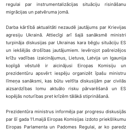
regulai par instrumentalizācijas situāciju risināšanu
migrācijas un patvēruma jomā.
Darba kārtībā aktualitāti nezaudē jautājums par Krievijas
agresiju Ukrainā. Attiecīgi arī šajā sanāksmē ministri
turpināja diskusijas par Ukrainas kara bēgļu situāciju ES
un iekšējās drošības jautājumiem. Ievērojot pašreizējos
krīžu vadības izaicinājumus, Lietuva, Latvija un Igaunija
kopīgā vēstulē ir aicinājusi Eiropas Komisiju un
prezidentūru apsvērt iespēju organizēt īpašu ministru
līmeņa sanāksmi, kas būtu veltīta diskusijām par civilās
aizsardzības lomu aktuālo risku pārvarēšanā un ES
kopējās noturības pret krīzēm tālākā stiprināšanā.
Prezidentūra ministrus informēja par progresu diskusijās
par šī gada 11.maijā Eiropas Komisijas izdoto priekšlikumu
Eiropas Parlamenta un Padomes Regulai, ar ko paredz