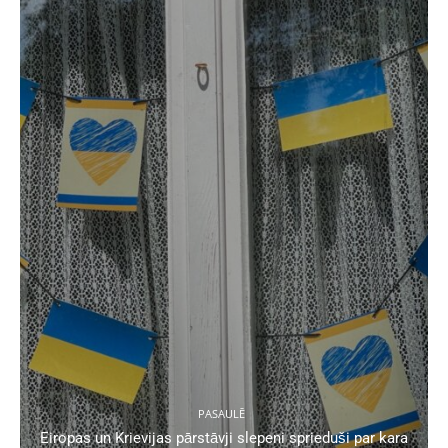
PASAULĒ
Eiropas un Krievijas pārstāvji slepeni sprieduši par kara