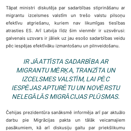
Tāpat ministri diskutēja par sadarbības stiprināšanu ar
migrantu izcelsmes valstīm un trešo valstu pilsoņu
efektīvu atgriešanu, kuriem nav likumīgas tiesības
atrasties ES. Arī Latvija līdz šim vienmēr ir uzsvērusi:
galvenais uzsvars ir jāliek uz jau esošo sadarbības veidu
pēc iespējas efektīvāku izmantošanu un pilnveidošanu.
IR JĀATTĪSTA SADARBĪBA AR
MIGRANTU MĒRĶA, TRANZĪTA UN
IZCELSMES VALSTĪM, LAI PĒC
IESPĒJAS APTURĒTU UN NOVĒRSTU
NELEGĀLĀS MIGRĀCIJAS PLŪSMAS.
Čehijas prezidentūra sanāksmē informēja arī par aktuālo
darbu pie Migrācijas pakta un tālāk veicamajiem
pasākumiem, kā arī diskusiju gaitu par priekšlikumu