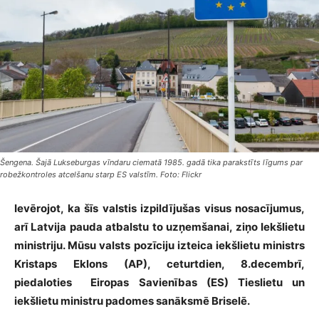
Šengena. Šajā Lukseburgas vīndaru ciematā 1985. gadā tika parakstīts līgums par
robežkontroles atcelšanu starp ES valstīm. Foto: Flickr
Ievērojot, ka šīs valstis izpildījušas visus nosacījumus,
arī Latvija pauda atbalstu to uzņemšanai, ziņo Iekšlietu
ministriju. Mūsu valsts pozīciju izteica iekšlietu ministrs
Kristaps Eklons (AP), ceturtdien, 8.decembrī,
piedaloties Eiropas Savienības (ES) Tieslietu un
iekšlietu ministru padomes sanāksmē Briselē.