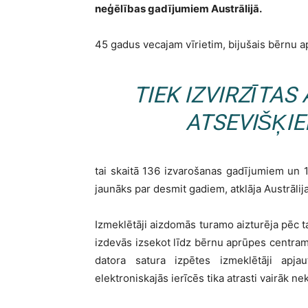
neģēlības gadījumiem Austrālijā.
45 gadus vecajam vīrietim, bijušais bērnu 
TIEK IZVIRZĪTAS
ATSEVIŠĶI
tai skaitā 136 izvarošanas gadījumiem un 
jaunāks par desmit gadiem, atklāja Austrālija
Izmeklētāji aizdomās turamo aizturēja pēc ta
izdevās izsekot līdz bērnu aprūpes centram
datora satura izpētes izmeklētāji apj
elektroniskajās ierīcēs tika atrasti vairāk n