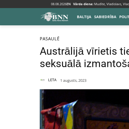
08.08.2026
EN
Vārda diena:
Mudīte, Vladislavs, Vlad
BALTIJA
SABIEDRĪBA
POLI
Sākums
Pasaulē
PASAULĒ
Austrālijā vīrietis 
seksuālā izmantoš
LETA
1 augusts, 2023