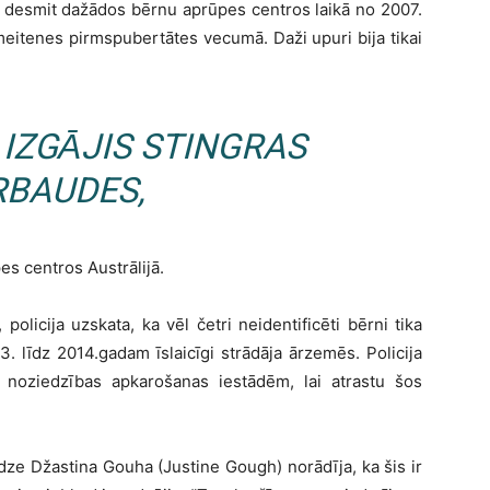
āti desmit dažādos bērnu aprūpes centros laikā no 2007.
eitenes pirmspubertātes vecumā. Daži upuri bija tikai
A IZGĀJIS STINGRAS
RBAUDES,
es centros Austrālijā.
policija uzskata, ka vēl četri neidentificēti bērni tika
3. līdz 2014.gadam īslaicīgi strādāja ārzemēs. Policija
ām noziedzības apkarošanas iestādēm, lai atrastu šos
īdze Džastina Gouha (Justine Gough) norādīja, ka šis ir