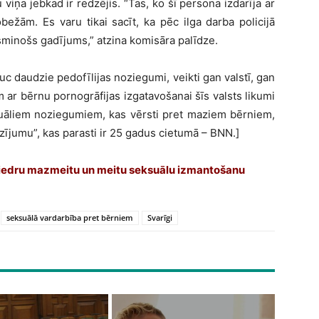
iņa jebkad ir redzējis. “Tas, ko šī persona izdarīja ar
bežām. Es varu tikai sacīt, ka pēc ilga darba policijā
usminošs gadījums,” atzina komisāra palīdze.
auc daudzie pedofīlijas noziegumi, veikti gan valstī, gan
ar bērnu pornogrāfijas izgatavošanai šīs valsts likumi
uāliem noziegumiem, kas vērsti pret maziem bērniem,
ījumu”, kas parasti ir 25 gadus cietumā – BNN.]
iedru mazmeitu un meitu seksuālu izmantošanu
seksuālā vardarbība pret bērniem
Svarīgi