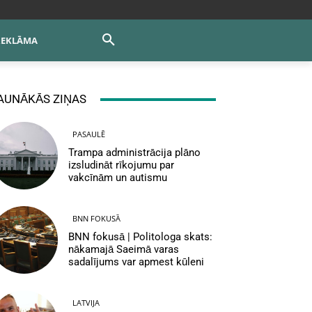
REKLĀMA
AUNĀKĀS ZIŅAS
PASAULĒ
Trampa administrācija plāno
izsludināt rīkojumu par
vakcīnām un autismu
BNN FOKUSĀ
BNN fokusā | Politologa skats:
nākamajā Saeimā varas
sadalījums var apmest kūleni
LATVIJA