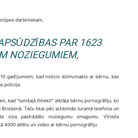
aprūpes darbiniekam,
 APSŪDZĪBAS PAR 1623
EM NOZIEGUMIEM,
110 gadījumiem, kad noticis dzimumakts ar bērnu, kas
s policija.
m, kad “tumšajā tīmeklī” atklāja bērnu pornogrāfiju, ko
 Brisbenā. Taču tikai pēc aizdomās turamā telefona un
auta viņa pastrādāto noziegumu smagumu. Vīrieša
ekā 4000 attēlu un video ar bērnu pornogrāfiju.