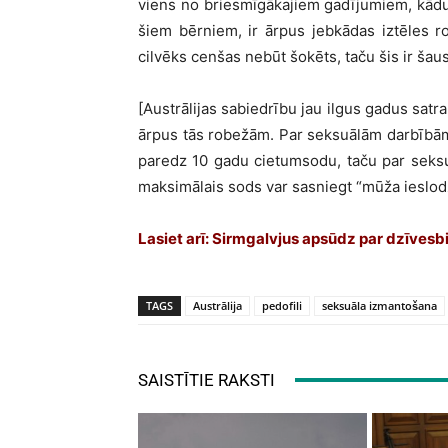
viens no briesmīgākajiem gadījumiem, kādu v
šiem bērniem, ir ārpus jebkādas iztēles ro
cilvēks cenšas nebūt šokēts, taču šis ir ša
[Austrālijas sabiedrību jau ilgus gadus satr
ārpus tās robežām. Par seksuālām darbībām 
paredz 10 gadu cietumsodu, taču par seks
maksimālais sods var sasniegt “mūža ieslodz
Lasiet arī:
Sirmgalvjus apsūdz par dzīvesb
TAGS
Austrālija
pedofili
seksuāla izmantošana
SAISTĪTIE RAKSTI