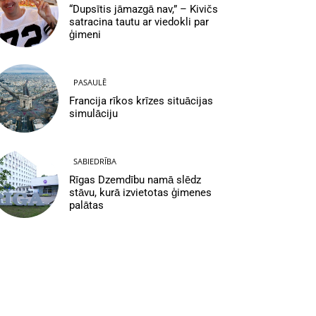
“Dupsītis jāmazgā nav,” – Kivičs
satracina tautu ar viedokli par
ģimeni
PASAULĒ
Francija rīkos krīzes situācijas
simulāciju
SABIEDRĪBA
Rīgas Dzemdību namā slēdz
stāvu, kurā izvietotas ģimenes
palātas