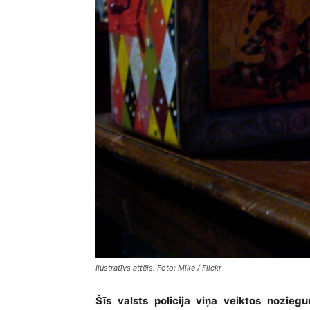
Ilustratīvs attēls. Foto: Mike / Flickr
Šīs valsts policija viņa veiktos nozi