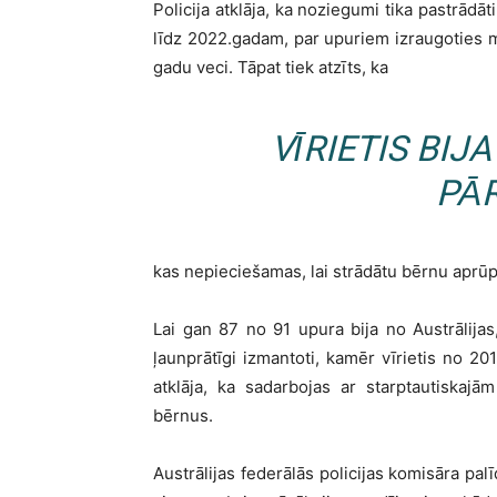
Policija atklāja, ka noziegumi tika pastrād
līdz 2022.gadam, par upuriem izraugoties m
gadu veci. Tāpat tiek atzīts, ka
VĪRIETIS BIJ
PĀ
kas nepieciešamas, lai strādātu bērnu aprūp
Lai gan 87 no 91 upura bija no Austrālijas, 
ļaunprātīgi izmantoti, kamēr vīrietis no 201
atklāja, ka sadarbojas ar starptautiskaj
bērnus.
Austrālijas federālās policijas komisāra pal