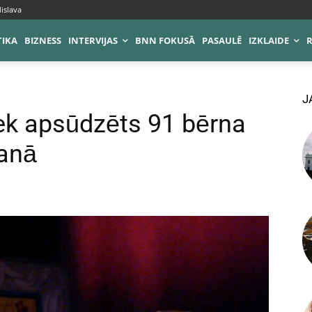
islava
TIKA
BIZNESS
INTERVIJAS
BNN FOKUSĀ
PASAULĒ
IZKLAIDE
J
tiek apsūdzēts 91 bērna
anā