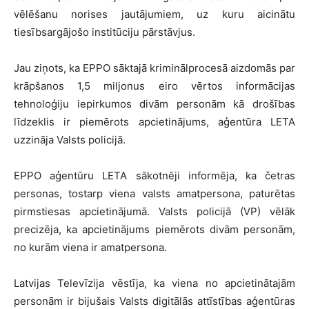
vēlēšanu norises jautājumiem, uz kuru aicinātu
tiesībsargājošo institūciju pārstāvjus.
Jau ziņots, ka EPPO sāktajā kriminālprocesā aizdomās par
krāpšanos 1,5 miljonus eiro vērtos informācijas
tehnoloģiju iepirkumos divām personām kā drošības
līdzeklis ir piemērots apcietinājums, aģentūra LETA
uzzināja Valsts policijā.
EPPO aģentūru LETA sākotnēji informēja, ka četras
personas, tostarp viena valsts amatpersona, paturētas
pirmstiesas apcietinājumā. Valsts policijā (VP) vēlāk
precizēja, ka apcietinājums piemērots divām personām,
no kurām viena ir amatpersona.
Latvijas Televīzija vēstīja, ka viena no apcietinātajām
personām ir bijušais Valsts digitālās attīstības aģentūras