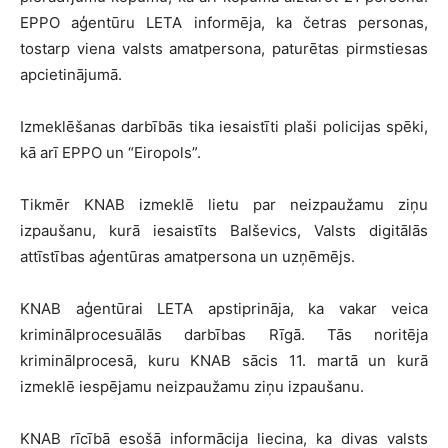
EPPO aģentūru LETA informēja, ka četras personas,
tostarp viena valsts amatpersona, paturētas pirmstiesas
apcietinājumā.
Izmeklēšanas darbībās tika iesaistīti plaši policijas spēki,
kā arī EPPO un “Eiropols”.
Tikmēr KNAB izmeklē lietu par neizpaužamu ziņu
izpaušanu, kurā iesaistīts Balševics, Valsts digitālās
attīstības aģentūras amatpersona un uzņēmējs.
KNAB aģentūrai LETA apstiprināja, ka vakar veica
kriminālprocesuālās darbības Rīgā. Tās noritēja
kriminālprocesā, kuru KNAB sācis 11. martā un kurā
izmeklē iespējamu neizpaužamu ziņu izpaušanu.
KNAB rīcībā esošā informācija liecina, ka divas valsts