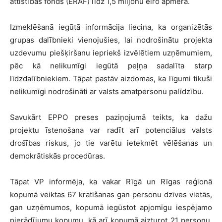
attīstības fonds (ERAF) līdz 1,5 miljonu eiro apmērā.
Izmeklēšanā iegūtā informācija liecina, ka organizētās
grupas dalībnieki vienojušies, lai nodrošinātu projekta
uzdevumu piešķiršanu iepriekš izvēlētiem uzņēmumiem,
pēc kā nelikumīgi iegūtā peļņa sadalīta starp
līdzdalībniekiem. Tāpat pastāv aizdomas, ka līgumi tikuši
nelikumīgi nodrošināti ar valsts amatpersonu palīdzību.
Savukārt EPPO preses paziņojumā teikts, ka dažu
projektu īstenošana var radīt arī potenciālus valsts
drošības riskus, jo tie varētu ietekmēt vēlēšanas un
demokrātiskās procedūras.
Tāpat VP informēja, ka vakar Rīgā un Rīgas reģionā
kopumā veiktas 67 kratīšanas gan personu dzīves vietās,
gan uzņēmumos, kopumā iegūstot apjomīgu iespējamo
pierādījumu kopumu, kā arī kopumā aizturot 21 personu.