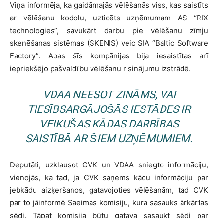
Viņa informēja, ka gaidāmajās vēlēšanās viss, kas saistīts
ar vēlēšanu kodolu, uzticēts uzņēmumam AS “RIX
technologies”, savukārt darbu pie vēlēšanu zīmju
skenēšanas sistēmas (SKENIS) veic SIA “Baltic Software
Factory”. Abas šīs kompānijas bija iesaistītas arī
iepriekšējo pašvaldību vēlēšanu risinājumu izstrādē.
VDAA NEESOT ZINĀMS, VAI
TIESĪBSARGĀJOŠĀS IESTĀDES IR
VEIKUŠAS KĀDAS DARBĪBAS
SAISTĪBĀ AR ŠIEM UZŅĒMUMIEM.
Deputāti, uzklausot CVK un VDAA sniegto informāciju,
vienojās, ka tad, ja CVK saņems kādu informāciju par
jebkādu aizķeršanos, gatavojoties vēlēšanām, tad CVK
par to jāinformē Saeimas komisiju, kura sasauks ārkārtas
sēdi. Tāpat komisija būtu gatava sasaukt sēdi par