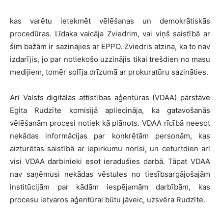
kas varētu ietekmēt vēlēšanas un demokrātiskās
procedūras. Līdaka vaicāja Zviedrim, vai viņš saistībā ar
šīm bažām ir sazinājies ar EPPO. Zviedris atzina, ka to nav
izdarījis, jo par notiekošo uzzinājis tikai trešdien no masu
medijiem, tomēr solīja drīzumā ar prokuratūru sazināties.
Arī Valsts digitālās attīstības aģentūras (VDAA) pārstāve
Egita Rudzīte komisijā apliecināja, ka gatavošanās
vēlēšanām procesi notiek kā plānots. VDAA rīcībā neesot
nekādas informācijas par konkrētām personām, kas
aizturētas saistībā ar iepirkumu norisi, un ceturtdien arī
visi VDAA darbinieki esot ieradušies darbā. Tāpat VDAA
nav saņēmusi nekādas vēstules no tiesībsargājošajām
institūcijām par kādām iespējamām darbībām, kas
procesu ietvaros aģentūrai būtu jāveic, uzsvēra Rudzīte.