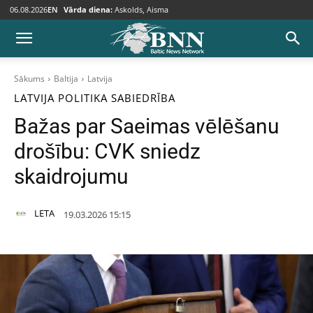
06.08.2026
EN
Vārda diena:
Askolds, Aisma
Sākums
Baltija
Latvija
LATVIJA
POLITIKA
SABIEDRĪBA
Bažas par Saeimas vēlēšanu
drošību: CVK sniedz
skaidrojumu
LETA
19.03.2026 15:15