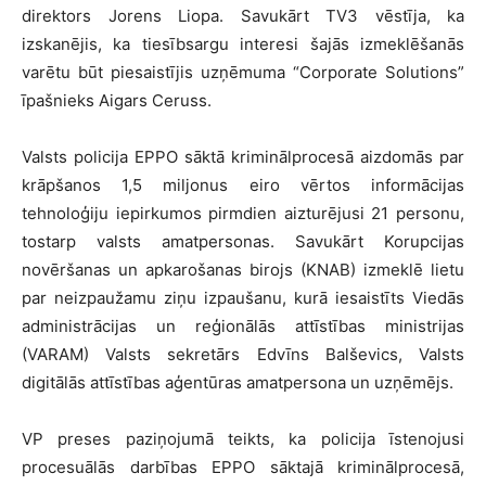
direktors Jorens Liopa. Savukārt TV3 vēstīja, ka
izskanējis, ka tiesībsargu interesi šajās izmeklēšanās
varētu būt piesaistījis uzņēmuma “Corporate Solutions”
īpašnieks Aigars Ceruss.
Valsts policija EPPO sāktā kriminālprocesā aizdomās par
krāpšanos 1,5 miljonus eiro vērtos informācijas
tehnoloģiju iepirkumos pirmdien aizturējusi 21 personu,
tostarp valsts amatpersonas. Savukārt Korupcijas
novēršanas un apkarošanas birojs (KNAB) izmeklē lietu
par neizpaužamu ziņu izpaušanu, kurā iesaistīts Viedās
administrācijas un reģionālās attīstības ministrijas
(VARAM) Valsts sekretārs Edvīns Balševics, Valsts
digitālās attīstības aģentūras amatpersona un uzņēmējs.
VP preses paziņojumā teikts, ka policija īstenojusi
procesuālās darbības EPPO sāktajā kriminālprocesā,