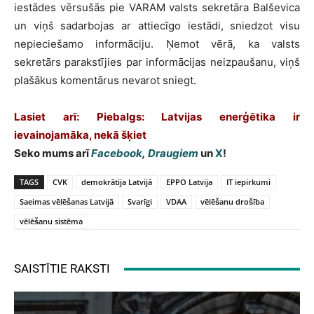
iestādes vērsušās pie VARAM valsts sekretāra Balševica
un viņš sadarbojas ar attiecīgo iestādi, sniedzot visu
nepieciešamo informāciju. Ņemot vērā, ka valsts
sekretārs parakstījies par informācijas neizpaušanu, viņš
plašākus komentārus nevarot sniegt.
Lasiet arī: Piebalgs: Latvijas enerģētika ir
ievainojamāka, nekā šķiet
Seko mums arī
Facebook
,
Draugiem
un
X
!
TAGS
CVK
demokrātija Latvijā
EPPO Latvija
IT iepirkumi
Saeimas vēlēšanas Latvijā
Svarīgi
VDAA
vēlēšanu drošība
vēlēšanu sistēma
SAISTĪTIE RAKSTI