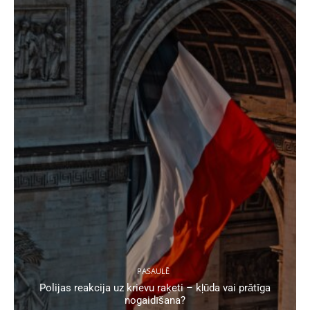
PASAULĒ
Polijas reakcija uz krievu raķeti – kļūda vai prātīga
nogaidīšana?