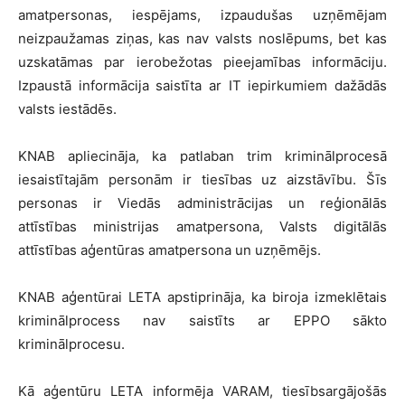
amatpersonas, iespējams, izpaudušas uzņēmējam
neizpaužamas ziņas, kas nav valsts noslēpums, bet kas
uzskatāmas par ierobežotas pieejamības informāciju.
Izpaustā informācija saistīta ar IT iepirkumiem dažādās
valsts iestādēs.
KNAB apliecināja, ka patlaban trim kriminālprocesā
iesaistītajām personām ir tiesības uz aizstāvību. Šīs
personas ir Viedās administrācijas un reģionālās
attīstības ministrijas amatpersona, Valsts digitālās
attīstības aģentūras amatpersona un uzņēmējs.
KNAB aģentūrai LETA apstiprināja, ka biroja izmeklētais
kriminālprocess nav saistīts ar EPPO sākto
kriminālprocesu.
Kā aģentūru LETA informēja VARAM, tiesībsargājošās