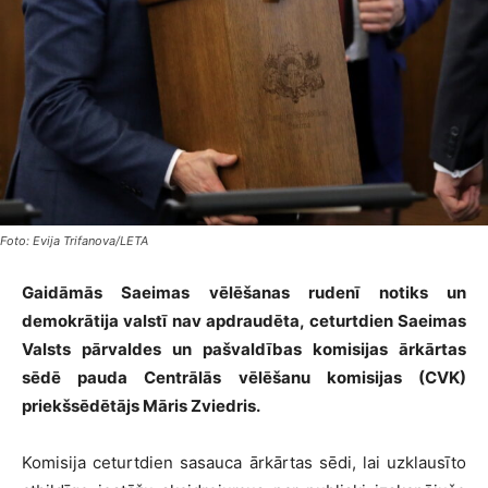
Foto: Evija Trifanova/LETA
Gaidāmās Saeimas vēlēšanas rudenī notiks un
demokrātija valstī nav apdraudēta, ceturtdien Saeimas
Valsts pārvaldes un pašvaldības komisijas ārkārtas
sēdē pauda Centrālās vēlēšanu komisijas (CVK)
priekšsēdētājs Māris Zviedris.
Komisija ceturtdien sasauca ārkārtas sēdi, lai uzklausīto