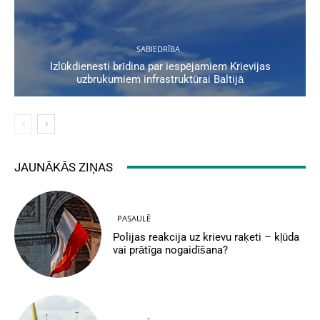
SABIEDRĪBA
Izlūkdienesti brīdina par iespējamiem Krievijas
uzbrukumiem infrastruktūrai Baltijā
JAUNĀKĀS ZIŅAS
PASAULĒ
Polijas reakcija uz krievu raķeti – kļūda
vai prātīga nogaidīšana?