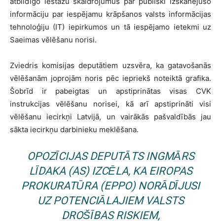
atbildīgo iestāžu skaidrojumus par publiski izskanējušo
informāciju par iespējamu krāpšanos valsts informācijas
tehnoloģiju (IT) iepirkumos un tā iespējamo ietekmi uz
Saeimas vēlēšanu norisi.
Zviedris komisijas deputātiem uzsvēra, ka gatavošanās
vēlēšanām joprojām noris pēc iepriekš noteiktā grafika.
Šobrīd ir pabeigtas un apstiprinātas visas CVK
instrukcijas vēlēšanu norisei, kā arī apstiprināti visi
vēlēšanu iecirkņi Latvijā, un vairākās pašvaldībās jau
sākta iecirkņu darbinieku meklēšana.
OPOZĪCIJAS DEPUTĀTS INGMĀRS
LĪDAKA (AS) IZCĒLA, KA EIROPAS
PROKURATŪRA (EPPO) NORĀDĪJUSI
UZ POTENCIĀLAJIEM VALSTS
DROŠĪBAS RISKIEM,