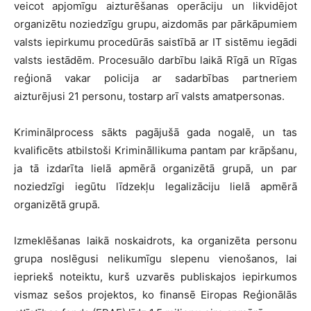
veicot apjomīgu aizturēšanas operāciju un likvidējot
organizētu noziedzīgu grupu, aizdomās par pārkāpumiem
valsts iepirkumu procedūrās saistībā ar IT sistēmu iegādi
valsts iestādēm. Procesuālo darbību laikā Rīgā un Rīgas
reģionā vakar policija ar sadarbības partneriem
aizturējusi 21 personu, tostarp arī valsts amatpersonas.
Kriminālprocess sākts pagājušā gada nogalē, un tas
kvalificēts atbilstoši Krimināllikuma pantam par krāpšanu,
ja tā izdarīta lielā apmērā organizētā grupā, un par
noziedzīgi iegūtu līdzekļu legalizāciju lielā apmērā
organizētā grupā.
Izmeklēšanas laikā noskaidrots, ka organizēta personu
grupa noslēgusi nelikumīgu slepenu vienošanos, lai
iepriekš noteiktu, kurš uzvarēs publiskajos iepirkumos
vismaz sešos projektos, ko finansē Eiropas Reģionālās