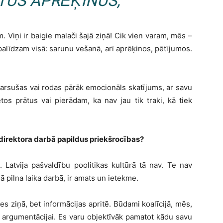
TUS APRĒĶINUS,
m. Viņi ir baigie malači šajā ziņā! Cik vien varam, mēs –
palīdzam visā: sarunu vešanā, arī aprēķinos, pētījumos.
zkarsušas vai rodas pārāk emocionāls skatījums, ar savu
s prātus vai pierādam, ka nav jau tik traki, kā tiek
irektora darbā papildus priekšrocības?
 Latvija pašvaldību poolitikas kultūrā tā nav. Te nav
 pilna laika darbā, ir amats un ietekme.
es ziņā, bet informācijas apritē. Būdami koalīcijā, mēs,
argumentācijai. Es varu objektīvāk pamatot kādu savu