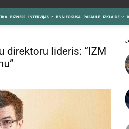
TIKA
BIZNESS
INTERVIJAS
BNN FOKUSĀ
PASAULĒ
IZKLAIDE
J
u direktoru līderis: “IZM
mu”