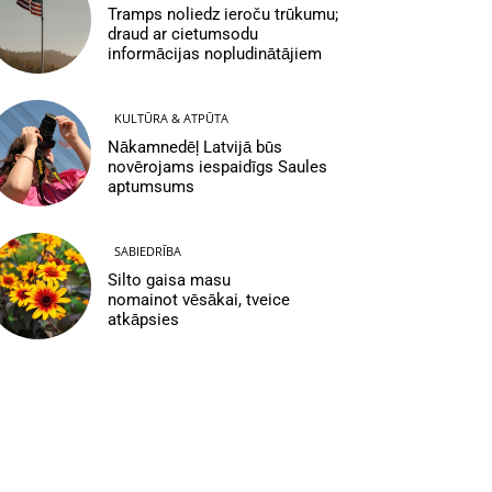
Tramps noliedz ieroču trūkumu;
draud ar cietumsodu
informācijas nopludinātājiem
KULTŪRA & ATPŪTA
Nākamnedēļ Latvijā būs
novērojams iespaidīgs Saules
aptumsums
SABIEDRĪBA
Silto gaisa masu
nomainot vēsākai, tveice
atkāpsies