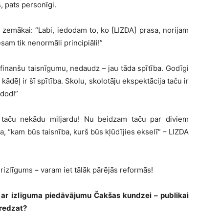
, pats personīgi.
t zemākai: “Labi, iedodam to, ko [LIZDA] prasa, norijam
am tik nenormāli principiāli!”
 finanšu taisnīgumu, nedaudz – jau tāda spītība. Godīgi
ādēļ ir šī spītība. Skolu, skolotāju ekspektācija taču ir
d dod!”
ag taču nekādu miljardu! Nu beidzam taču par diviem
na, “kam būs taisnība, kurš būs kļūdījies ekselī” – LIZDA
rizlīgums – varam iet tālāk pārējās reformās!
ar izlīguma piedāvājumu Čakšas kundzei – publikai
aredzat?