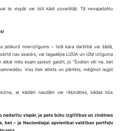
vai te vispār var būt kādi uzvarētāji. Tā nevajadzētu
es!
a jebkurš mierizlīgums – īstā kara darbībā vai šādā,
u šobrīd nav skaidrs, vai tagadējie LIZDA un IZM izlīguma
, un atkal mēs esam spiesti gaidīt, jo “Šodien vēl ne, bet
kamnedēļu. Viss tiek atlikts un pārlikts, mēģinot iegūt
nezina, ar kādām naudām var rēķināties, kādas būs
 nedarītu vispār, ja pats būtu izglītības un zinātnes
, bet – ja Nacionālajai apvienībai valdības portfeļu
eticama.