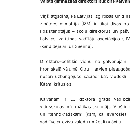
Valsts ģimnāzijas direktors Rūdolfs Kalvān
Viņš atgādina, ka Latvijas Izglītības un zi
zinātnes ministrija (IZM) ir tikai divas n
līdzīstenotājus – skolu direktorus un pašv
Latvijas izglītības vadītāju asociācijas 
(kandidēja arī uz Saeimu).
Direktors–politiķis vienu no galvenajām
hroniskajā vājumā. Otru – arvien pieaugošaj
nesen uzbangojušo sabiedrības viedokli, 
jūtami kritusies.
Kalvānam ir LU doktora grāds vadībzin
vidusskolas informātikas skolotājs. Viņš ir 
un “tehnokrātiskam” (kam, kā ievērosiet, 
sadzīvo ar dzīvu valodu un žestikulāciju.