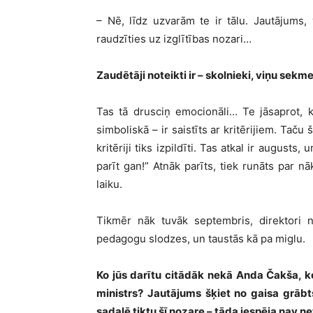
– Nē, līdz uzvarām te ir tālu. Jautājums, 
raudzīties uz izglītības nozari…
Zaudētāji noteikti ir – skolnieki, viņu sekm
Tas tā drusciņ emocionāli… Te jāsaprot, k
simboliskā – ir saistīts ar kritērijiem. Tač
kritēriji tiks izpildīti. Tas atkal ir augusts
parīt gan!” Atnāk parīts, tiek runāts par nā
laiku.
Tikmēr nāk tuvāk septembris, direktori 
pedagogu slodzes, un taustās kā pa miglu.
Ko jūs darītu citādāk nekā Anda Čakša, ko
ministrs? Jautājums šķiet no gaisa grābts
sadalē tiktu šī nozare – tāda iespēja nav n