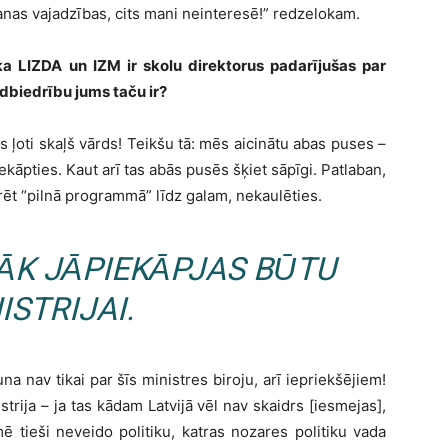
manas vajadzības, cits mani neinteresē!” redzelokam.
a LIZDA un IZM ir skolu direktorus padarījušas par
odbiedrību jums taču ir?
ds ļoti skaļš vārds! Teikšu tā: mēs aicinātu abas puses –
iekāpties. Kaut arī tas abās pusēs šķiet sāpīgi. Patlaban,
urēt “pilnā programmā” līdz galam, nekaulēties.
ĀK JĀPIEKĀPJAS BŪTU
ISTRIJAI.
una nav tikai par šīs ministres biroju, arī iepriekšējiem!
istrija – ja tas kādam Latvijā vēl nav skaidrs [iesmejas],
ē tieši neveido politiku, katras nozares politiku vada