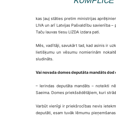
KOMPLICĒ
kas ļauj stāties pretim ministrijas aprēķinie
LIVA un arī Latvijas Pašvaldību savienība – 
Taču lauvas tiesu LIZDA izdara pati.
Mēs, vadītāji, savukārt tad, kad asinis ir u
lietišķumu un vēsumu nomierinām nokaitēto
sludināts.
Vai novada domes deputāta mandāts dod d
– Ierindas deputāta mandāts – noteikti nē.
Saeima. Domes priekšsēdētājiem, kuri strādā
Varbūt vienīgi ir priekšrocības nevis ietekm
deputāti, esam tuvāk lēmumu pieņemšanas 