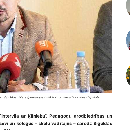
ājs, Siguldas Valsts ģimnāzijas direktors un novada domes deputāts
“Intervija ar ķīlnieku”. Pedagogu arodbiedrības un
 sevi un kolēģus – skolu vadītājus – saredz Siguldas