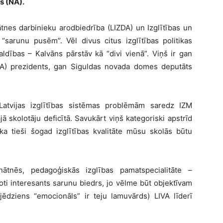
s (NA).
nātnes darbinieku arodbiedrība (LIZDA) un Izglītības un
o “sarunu pusēm”. Vēl divus citus izglītības politikas
aldības – Kalvāns pārstāv kā “divi vienā”. Viņš ir gan
(LIVA) prezidents, gan Siguldas novada domes deputāts
 Latvijas izglītības sistēmas problēmām saredz IZM
ā skolotāju deficītā. Savukārt viņš kategoriski apstrīd
ka tieši šogad izglītības kvalitāte mūsu skolās būtu
ātnēs, pedagoģiskās izglības pamatspecialitāte –
ļoti interesants sarunu biedrs, jo vēlme būt objektīvam
jēdziens “emocionāls” ir teju lamuvārds) LIVA līderī