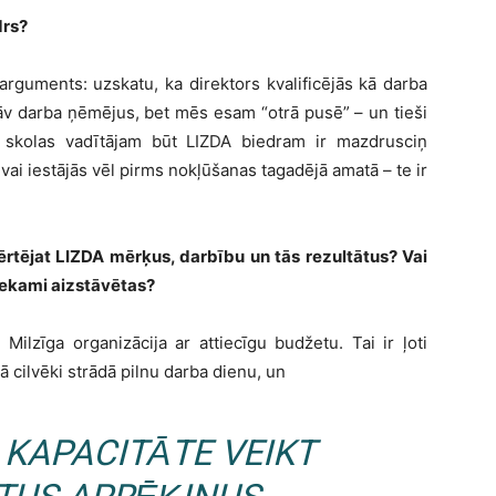
drs?
rguments: uzskatu, ka direktors kvalificējās kā darba
tāv darba ņēmējus, bet mēs esam “otrā pusē” – un tieši
a skolas vadītājam būt LIZDA biedram ir mazdrusciņ
ir vai iestājās vēl pirms nokļūšanas tagadējā amatā – te ir
vērtējat LIZDA mērķus, darbību un tās rezultātus? Vai
tiekami aizstāvētas?
 Milzīga organizācija ar attiecīgu budžetu. Tai ir ļoti
ā cilvēki strādā pilnu darba dienu, un
 KAPACITĀTE VEIKT