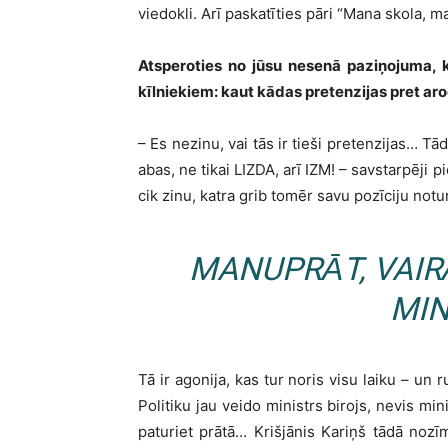
viedokli. Arī paskatīties pāri “Mana skola, 
Atsperoties no jūsu nesenā paziņojuma, k
kīlniekiem: kaut kādas pretenzijas pret ar
– Es nezinu, vai tās ir tieši pretenzijas… Tā
abas, ne tikai LIZDA, arī IZM! – savstarpēji p
cik zinu, katra grib tomēr savu pozīciju not
MANUPRĀT, VAIR
MIN
Tā ir agonija, kas tur noris visu laiku – un r
Politiku jau veido ministrs birojs, nevis min
paturiet prātā… Krišjānis Kariņš tādā nozīm