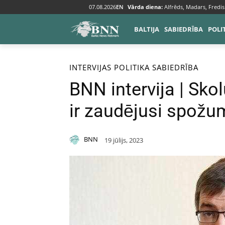
07.08.2026
EN
Vārda diena:
Alfrēds, Madars, Fredis
BALTIJA
SABIEDRĪBA
POLI
Sākums
Intervijas
INTERVIJAS
POLITIKA
SABIEDRĪBA
BNN intervija | Skol
ir zaudējusi spožu
BNN
19 jūlijs, 2023