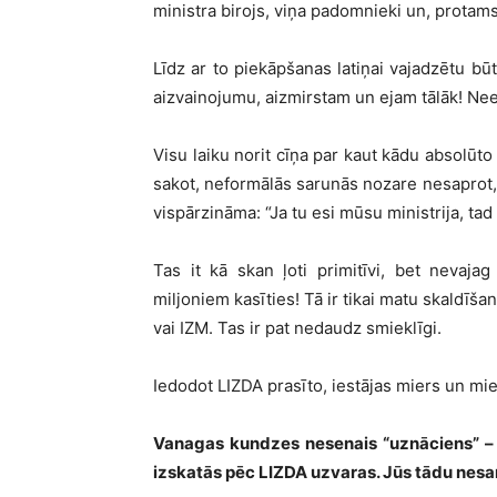
ministra birojs, viņa padomnieki un, protams
Līdz ar to piekāpšanas latiņai vajadzētu bū
aizvainojumu, aizmirstam un ejam tālāk! Nees
Visu laiku norit cīņa par kaut kādu absolūto
sakot, neformālās sarunās nozare nesaprot, k
vispārzināma:
“Ja tu esi mūsu ministrija, ta
Tas it kā skan ļoti primitīvi, bet nevaj
miljoniem kasīties! Tā ir tikai matu skaldīša
vai IZM. Tas ir pat nedaudz smieklīgi.
Iedodot LIZDA prasīto, iestājas miers un mie
Vanagas kundzes nesenais “uznāciens” – 
izskatās pēc LIZDA uzvaras. Jūs tādu nes