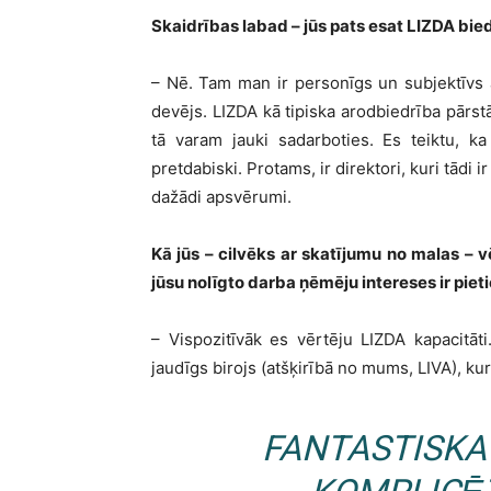
Skaidrības labad – jūs pats esat LIZDA bie
– Nē. Tam man ir personīgs un subjektīvs a
devējs. LIZDA kā tipiska arodbiedrība pārs
tā varam jauki sadarboties. Es teiktu, k
pretdabiski. Protams, ir direktori, kuri tādi 
dažādi apsvērumi.
Kā jūs – cilvēks ar skatījumu no malas – 
jūsu nolīgto darba ņēmēju intereses ir pie
– Vispozitīvāk es vērtēju LIZDA kapacitāti.
jaudīgs birojs (atšķirībā no mums, LIVA), kur
FANTASTISKA