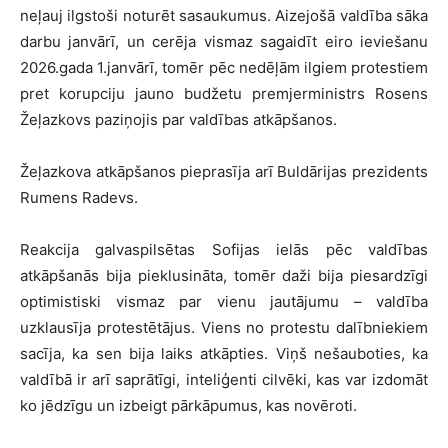
neļauj ilgstoši noturēt sasaukumus. Aizejošā valdība sāka
darbu janvārī, un cerēja vismaz sagaidīt eiro ieviešanu
2026.gada 1.janvārī, tomēr pēc nedēļām ilgiem protestiem
pret korupciju jauno budžetu premjerministrs Rosens
Žeļazkovs paziņojis par valdības atkāpšanos.
Žeļazkova atkāpšanos pieprasīja arī Buldārijas prezidents
Rumens Radevs.
Reakcija galvaspilsētas Sofijas ielās pēc valdības
atkāpšanās bija pieklusināta, tomēr daži bija piesardzīgi
optimistiski vismaz par vienu jautājumu – valdība
uzklausīja protestētājus. Viens no protestu dalībniekiem
sacīja, ka sen bija laiks atkāpties. Viņš nešauboties, ka
valdībā ir arī saprātīgi, inteliģenti cilvēki, kas var izdomāt
ko jēdzīgu un izbeigt pārkāpumus, kas novēroti.