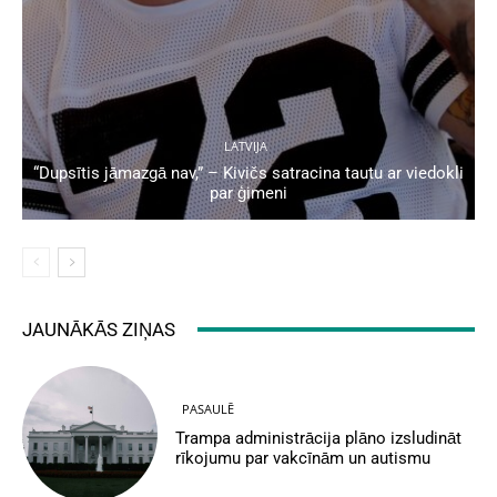
LATVIJA
“Dupsītis jāmazgā nav,” – Kivičs satracina tautu ar viedokli
par ģimeni
JAUNĀKĀS ZIŅAS
PASAULĒ
Trampa administrācija plāno izsludināt
rīkojumu par vakcīnām un autismu