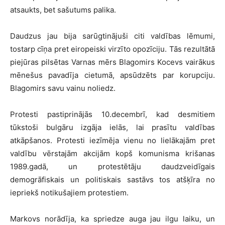
atsaukts, bet sašutums palika.
Daudzus jau bija sarūgtinājuši citi valdības lēmumi,
tostarp cīņa pret eiropeiski virzīto opozīciju. Tās rezultātā
piejūras pilsētas Varnas mērs Blagomirs Kocevs vairākus
mēnešus pavadīja cietumā, apsūdzēts par korupciju.
Blagomirs savu vainu noliedz.
Protesti pastiprinājās 10.decembrī, kad desmitiem
tūkstoši bulgāru izgāja ielās, lai prasītu valdības
atkāpšanos. Protesti iezīmēja vienu no lielākajām pret
valdību vērstajām akcijām kopš komunisma krišanas
1989.gadā, un protestētāju daudzveidīgais
demogrāfiskais un politiskais sastāvs tos atšķīra no
iepriekš notikušajiem protestiem.
Markovs norādīja, ka spriedze auga jau ilgu laiku, un