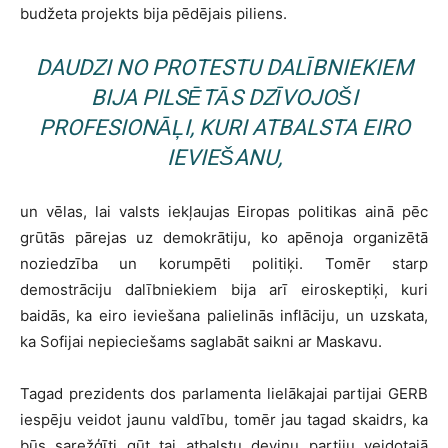
budžeta projekts bija pēdējais piliens.
DAUDZI NO PROTESTU DALĪBNIEKIEM
BIJA PILSĒTĀS DZĪVOJOŠI
PROFESIONĀĻI, KURI ATBALSTA EIRO
IEVIEŠANU,
un vēlas, lai valsts iekļaujas Eiropas politikas ainā pēc
grūtās pārejas uz demokrātiju, ko apēnoja organizētā
noziedzība un korumpēti politiķi. Tomēr starp
demostrāciju dalībniekiem bija arī eiroskeptiķi, kuri
baidās, ka eiro ieviešana palielinās inflāciju, un uzskata,
ka Sofijai nepieciešams saglabāt saikni ar Maskavu.
Tagad prezidents dos parlamenta lielākajai partijai GERB
iespēju veidot jaunu valdību, tomēr jau tagad skaidrs, ka
būs sarežģīti gūt tai atbalstu deviņu partiju veidotajā