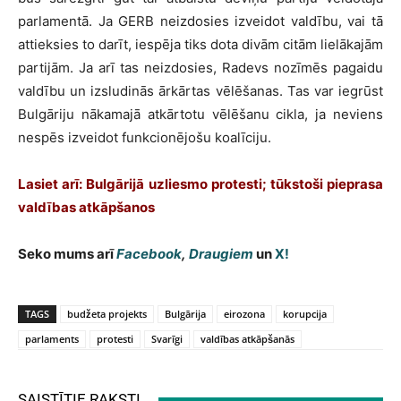
parlamentā. Ja GERB neizdosies izveidot valdību, vai tā
attieksies to darīt, iespēja tiks dota divām citām lielākajām
partijām. Ja arī tas neizdosies, Radevs nozīmēs pagaidu
valdību un izsludinās ārkārtas vēlēšanas. Tas var iegrūst
Bulgāriju nākamajā atkārtotu vēlēšanu cikla, ja neviens
nespēs izveidot funkcionējošu koalīciju.
Lasiet arī: Bulgārijā uzliesmo protesti; tūkstoši pieprasa
valdības atkāpšanos
Seko mums arī
Facebook
,
Draugiem
un
X!
TAGS
budžeta projekts
Bulgārija
eirozona
korupcija
parlaments
protesti
Svarīgi
valdības atkāpšanās
SAISTĪTIE RAKSTI