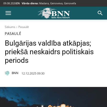
09.08.2026
EN
Vārda diena:
Madara, Genoveva, Genovefa
Sākums
Pasaulē
PASAULĒ
Bulgārijas valdība atkāpjas;
priekšā neskaidrs politiskais
periods
BNN
12.12.2025 09:30