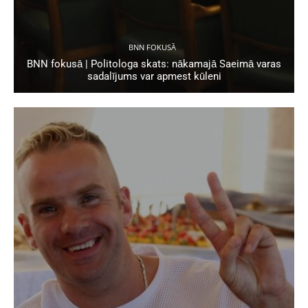
BNN FOKUSĀ
BNN fokusā | Politologa skats: nākamajā Saeimā varas
sadalījums var apmest kūleni