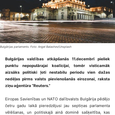
Bulgārijas parlaments. Foto: Angel Balashev/Unsplash
Bulgārijas valdības atkāpšanās 11.decembrī pieliek
punktu nepopulārajai koalīcijai, tomēr visticamāk
aizsāks politiski ļoti nestabilu periodu vien dažas
nedēļas pirms valsts pievienošanās eirozonai, raksta
ziņu aģentūra “Reuters.”
Eiropas Savienības un NATO dalībvalsts Bulgārija pēdējo
četru gadu laikā pieredzējusi jau septiņas parlamenta
vēlēšanas, un politiskajā ainā dominē sašķeltība, kas