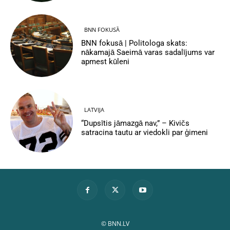
BNN FOKUSĀ
BNN fokusā | Politologa skats:
nākamajā Saeimā varas sadalījums var
apmest kūleni
LATVIJA
“Dupsītis jāmazgā nav,” – Kivičs
satracina tautu ar viedokli par ģimeni
© BNN.LV