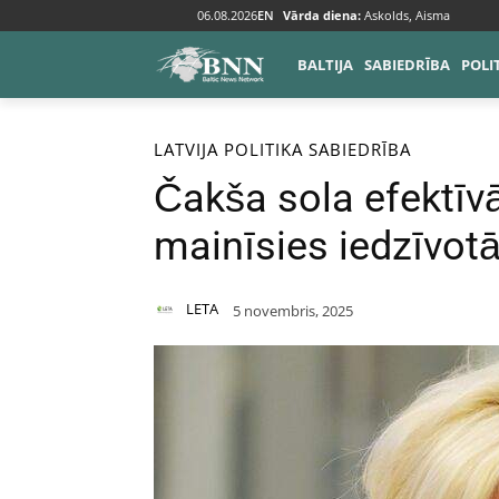
06.08.2026
EN
Vārda diena:
Askolds, Aisma
BALTIJA
SABIEDRĪBA
POLI
Sākums
Baltija
Latvija
LATVIJA
POLITIKA
SABIEDRĪBA
Čakša sola efektīvā
mainīsies iedzīvot
LETA
5 novembris, 2025