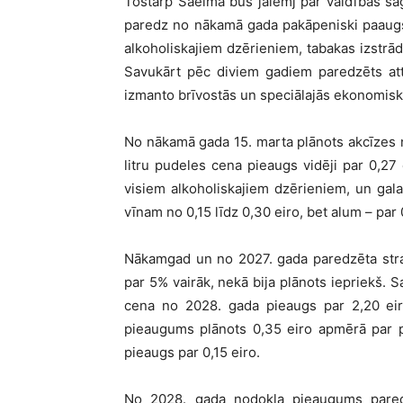
Tostarp Saeima būs jālemj par valdības sa
paredz no nākamā gada pakāpeniski paaugs
alkoholiskajiem dzērieniem, tabakas izstrā
Savukārt pēc diviem gadiem paredzēts att
izmanto brīvostās un speciālajās ekonomisk
No nākamā gada 15. marta plānots akcīzes 
litru pudeles cena pieaugs vidēji par 0,27
visiem alkoholiskajiem dzērieniem, un gala
vīnam no 0,15 līdz 0,30 eiro, bet alum – par 
Nākamgad un no 2027. gada paredzēta stra
par 5% vairāk, nekā bija plānots iepriekš. 
cena no 2028. gada pieaugs par 2,20 eiro
pieaugums plānots 0,35 eiro apmērā par p
pieaugs par 0,15 eiro.
No 2028. gada nodokļa pieaugums paredzē