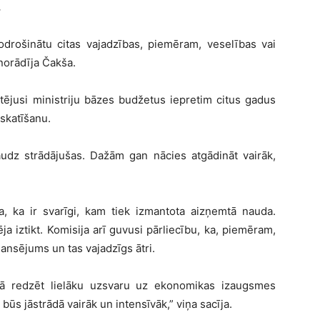
.
nodrošinātu citas vajadzības, piemēram, veselības vai
 norādīja Čakša.
ērtējusi ministriju bāzes budžetus iepretim citus gadus
zskatīšanu.
daudz strādājušas. Dažām gan nācies atgādināt vairāk,
da, ka ir svarīgi, kam tiek izmantota aizņemtā nauda.
a iztikt. Komisija arī guvusi pārliecību, ka, piemēram,
ansējums un tas vajadzīgs ātri.
etā redzēt lielāku uzsvaru uz ekonomikas izaugsmes
 būs jāstrādā vairāk un intensīvāk,” viņa sacīja.