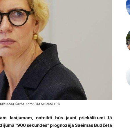
āja Anda Čakša. Foto: Lita Millere/LETA
am lasījumam, noteikti būs jauni priekšlikumi tā
raidījumā “900 sekundes” prognozēja Saeimas Budžeta