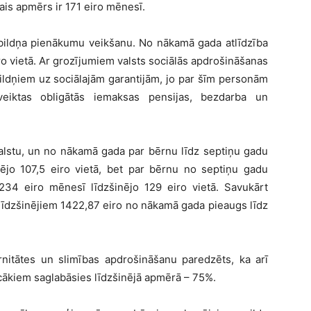
ais apmērs ir 171 eiro mēnesī.
izbildņa pienākumu veikšanu. No nākamā gada atlīdzība
ro vietā. Ar grozījumiem valsts sociālās apdrošināšanas
ildņiem uz sociālajām garantijām, jo par šīm personām
eiktas obligātās iemaksas pensijas, bezdarba un
alstu, un no nākamā gada par bērnu līdz septiņu gadu
jo 107,5 eiro vietā, bet par bērnu no septiņu gadu
34 eiro mēnesī līdzšinējo 129 eiro vietā. Savukārt
 līdzšinējiem 1422,87 eiro no nākamā gada pieaugs līdz
nitātes un slimības apdrošināšanu paredzēts, ka arī
ākiem saglabāsies līdzšinējā apmērā – 75%.