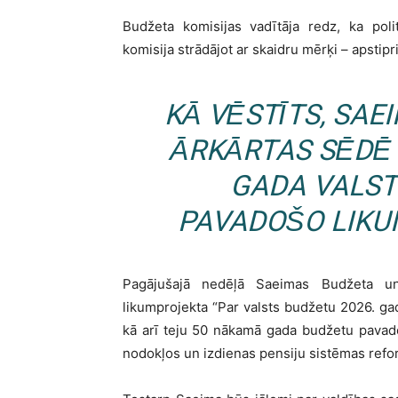
Budžeta komisijas vadītāja redz, ka poli
komisija strādājot ar skaidru mērķi – apstipr
KĀ VĒSTĪTS, SAE
ĀRKĀRTAS SĒDĒ
GADA VALST
PAVADOŠO LIKU
Pagājušajā nedēļā Saeimas Budžeta un
likumprojekta “Par valsts budžetu 2026. g
kā arī teju 50 nākamā gada budžetu pavad
nodokļos un izdienas pensiju sistēmas ref