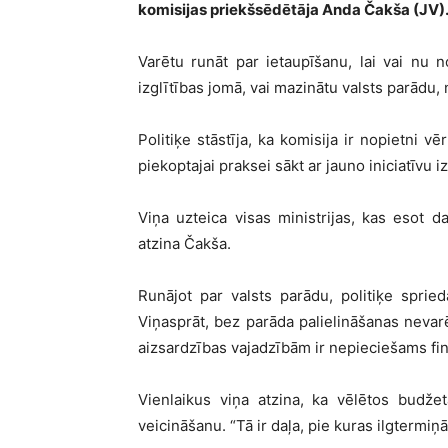
komisijas priekšsēdētāja Anda Čakša (JV)
Varētu runāt par ietaupīšanu, lai vai nu 
izglītības jomā, vai mazinātu valsts parādu,
Politiķe stāstīja, ka komisija ir nopietni v
piekoptajai praksei sākt ar jauno iniciatīvu i
Viņa uzteica visas ministrijas, kas esot 
atzina Čakša.
Runājot par valsts parādu, politiķe sprie
Viņasprāt, bez parāda palielināšanas nevarēj
aizsardzības vajadzībām ir nepieciešams fin
Vienlaikus viņa atzina, ka vēlētos budž
veicināšanu. “Tā ir daļa, pie kuras ilgtermiņā