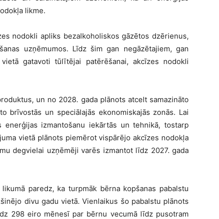
nodokļa likme.
zes nodokli apliks bezalkoholiskos gāzētos dzērienus,
nāšanas uzņēmumos. Līdz šim gan negāzētajiem, gan
vietā gatavoti tūlītējai patērēšanai, akcīzes nodokli
produktus, un no 2028. gada plānots atcelt samazināto
to brīvostās un speciālajās ekonomiskajās zonās. Lai
s enerģijas izmantošanu iekārtās un tehnikā, tostarp
ojuma vietā plānots piemērot vispārējo akcīzes nodokļa
jumu degvielai uzņēmēji varēs izmantot līdz 2027. gada
tu likumā paredz, ka turpmāk bērna kopšanas pabalstu
inējo divu gadu vietā. Vienlaikus šo pabalstu plānots
līdz 298 eiro mēnesī par bērnu vecumā līdz pusotram