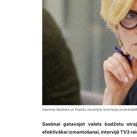
Saeimas Budžeta un finanšu (nodokļu) komisijas priekšsēdēt
Saeimai gatavojot valsts budžetu otraj
efektīvākai izmantošanai, intervijā TV3 