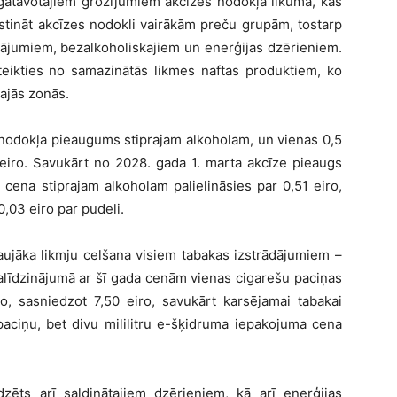
gatavotajiem grozījumiem akcīzes nodokļa likumā, kas
tināt akcīzes nodokli vairākām preču grupām, tostarp
dājumiem, bezalkoholiskajiem un enerģijas dzērieniem.
eikties no samazinātās likmes naftas produktiem, ko
ajās zonās.
nodokļa pieaugums stiprajam alkoholam, un vienas 0,5
 eiro. Savukārt no 2028. gada 1. marta akcīze pieaugs
 cena stiprajam alkoholam palielināsies par 0,51 eiro,
0,03 eiro par pudeli.
ujāka likmju celšana visiem tabakas izstrādājumiem –
Salīdzinājumā ar šī gada cenām vienas cigarešu paciņas
, sasniedzot 7,50 eiro, savukārt karsējamai tabakai
aciņu, bet divu mililitru e-šķidruma iepakojuma cena
ts arī saldinātajiem dzērieniem, kā arī enerģijas