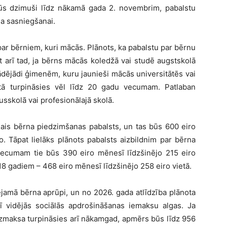
ūs dzimuši līdz nākamā gada 2. novembrim, pabalstu
a sasniegšanai.
par bērniem, kuri mācās. Plānots, ka pabalstu par bērnu
arī tad, ja bērns mācās koledžā vai studē augstskolā
 Tādējādi ģimenēm, kuru jaunieši mācās universitātēs vai
tā turpināsies vēl līdz 20 gadu vecumam. Patlaban
sskolā vai profesionālajā skolā.
jais bērna piedzimšanas pabalsts, un tas būs 600 eiro
o. Tāpat lielāks plānots pabalsts aizbildnim par bērna
vecumam tie būs 390 eiro mēnesī līdzšinējo 215 eiro
18 gadiem – 468 eiro mēnesī līdzšinējo 258 eiro vietā.
ējamā bērna aprūpi, un no 2026. gada atlīdzība plānota
 vidējās sociālās apdrošināšanas iemaksu algas. Ja
s izmaksa turpināsies arī nākamgad, apmērs būs līdz 956