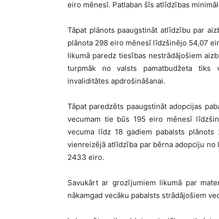
eiro mēnesī. Patlaban šīs atlīdzības minimāl
Tāpat plānots paaugstināt atlīdzību par a
plānota 298 eiro mēnesī līdzšinējo 54,07 ei
likumā paredz tiesības nestrādājošiem aizb
turpmāk no valsts pamatbudžeta tiks v
invaliditātes apdrošināšanai.
Tāpat paredzēts paaugstināt adopcijas pab
vecumam tie būs 195 eiro mēnesī līdzšinē
vecuma līdz 18 gadiem pabalsts plānots 2
vienreizējā atlīdzība par bērna adopciju no
2433 eiro.
Savukārt ar grozījumiem likumā par mater
nākamgad vecāku pabalsts strādājošiem vec