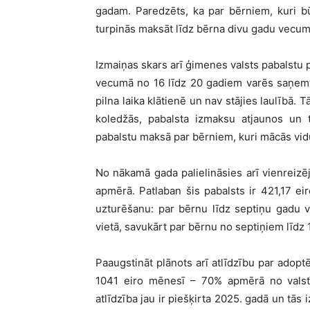
gadam. Paredzēts, ka par bērniem, kuri b
turpinās maksāt līdz bērna divu gadu vecum
Izmaiņas skars arī ģimenes valsts pabalstu 
vecumā no 16 līdz 20 gadiem varēs saņemt 
pilna laika klātienē un nav stājies laulībā.
koledžās, pabalsta izmaksu atjaunos un 
pabalstu maksā par bērniem, kuri mācās vidu
No nākamā gada palielināsies arī vienreizē
apmērā. Patlaban šis pabalsts ir 421,17 eir
uzturēšanu: par bērnu līdz septiņu gadu 
vietā, savukārt par bērnu no septiņiem līdz 
Paaugstināt plānots arī atlīdzību par adopt
1041 eiro mēnesī – 70% apmērā no valstī
atlīdzība jau ir piešķirta 2025. gadā un tā