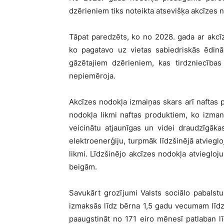
dzērieniem tiks noteikta atsevišķa akcīzes 
Tāpat paredzēts, ko no 2028. gada ar akcī
ko pagatavo uz vietas sabiedriskās ēdi
gāzētajiem dzērieniem, kas tirdzniecības 
nepiemēroja.
Akcīzes nodokļa izmaiņas skars arī naftas 
nodokļa likmi naftas produktiem, ko izman
veicinātu atjaunīgas un videi draudzīgāka
elektroenerģiju, turpmāk līdzšinējā atviegl
likmi. Līdzšinējo akcīzes nodokļa atvieglo
beigām.
Savukārt grozījumi Valsts sociālo pabals
izmaksās līdz bērna 1,5 gadu vecumam līdzš
paaugstināt no 171 eiro mēnesī patlaban 