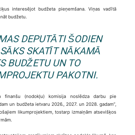
tiķus interesējot budžeta pieņemšana. Viņas vadītā
ināt budžetu.
IMAS DEPUTĀTI ŠODIEN
 SĀKS SKATĪT NĀKAMĀ
S BUDŽETU UN TO
MPROJEKTU PAKOTNI.
 finanšu (nodokļu) komisija noslēdza darbu pie
adam un budžeta ietvaru 2026., 2027. un 2028. gadam”,
ošajiem likumprojektiem, tostarp izmaiņām atsevišķos
ormām.