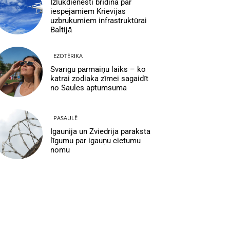
Izlūkdienesti brīdina par
iespējamiem Krievijas
uzbrukumiem infrastruktūrai
Baltijā
EZOTĒRIKA
Svarīgu pārmaiņu laiks – ko
katrai zodiaka zīmei sagaidīt
no Saules aptumsuma
PASAULĒ
Igaunija un Zviedrija paraksta
līgumu par igauņu cietumu
nomu