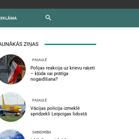
REKLĀMA
AUNĀKĀS ZIŅAS
PASAULĒ
Polijas reakcija uz krievu raķeti
– kļūda vai prātīga
nogaidīšana?
PASAULĒ
Vācijas policija izmeklē
spridzekli Leipcigas lidostā
SABIEDRĪBA