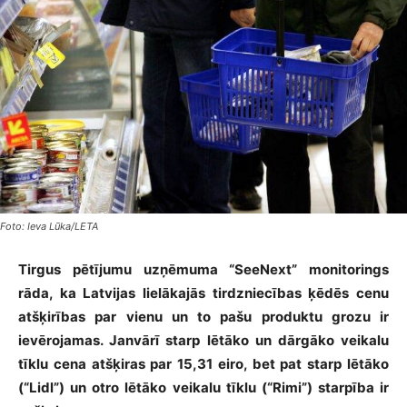
Foto: Ieva Lūka/LETA
Tirgus pētījumu uzņēmuma “SeeNext” monitorings
rāda, ka Latvijas lielākajās tirdzniecības ķēdēs cenu
atšķirības par vienu un to pašu produktu grozu ir
ievērojamas. Janvārī starp lētāko un dārgāko veikalu
tīklu cena atšķiras par 15,31 eiro, bet pat starp lētāko
(“Lidl”) un otro lētāko veikalu tīklu (“Rimi”) starpība ir