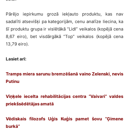
Pārējo iepirkumu grozā iekļauto produktu, kas nav
sadalīti atsevišķi pa kategorijām, cenu analīze liecina, ka
šī produktu grupa ir vislētākā “Lidl” veikalos (kopējā cena
8,67 eiro), bet visdārgākā “Top” veikalos (kopējā cena
13,79 eiro).
Lasiet arī:
Tramps miera sarunu bremzēšanā vaino Zelenski, nevis
Putinu
Viņķele iecelta rehabilitācijas centra “Vaivari” valdes
priekšsēdētājas amatā
Vēdiskais filozofs Uģis Kuģis pamet šovu “Ģimene
burkā”