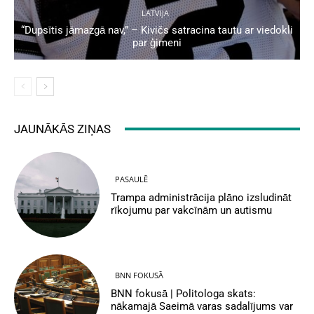
LATVIJA
“Dupsītis jāmazgā nav,” – Kivičs satracina tautu ar viedokli
par ģimeni
JAUNĀKĀS ZIŅAS
PASAULĒ
Trampa administrācija plāno izsludināt
rīkojumu par vakcīnām un autismu
BNN FOKUSĀ
BNN fokusā | Politologa skats:
nākamajā Saeimā varas sadalījums var