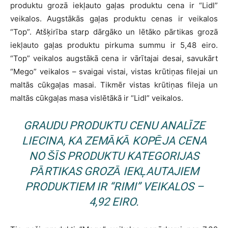
produktu grozā iekļauto gaļas produktu cena ir “Lidl”
veikalos. Augstākās gaļas produktu cenas ir veikalos
“Top”. Atšķirība starp dārgāko un lētāko pārtikas grozā
iekļauto gaļas produktu pirkuma summu ir 5,48 eiro.
“Top” veikalos augstākā cena ir vārītajai desai, savukārt
“Mego” veikalos – svaigai vistai, vistas krūtiņas filejai un
maltās cūkgaļas masai. Tikmēr vistas krūtiņas fileja un
maltās cūkgaļas masa vislētākā ir “Lidl” veikalos.
GRAUDU PRODUKTU CENU ANALĪZE
LIECINA, KA ZEMĀKĀ KOPĒJA CENA
NO ŠĪS PRODUKTU KATEGORIJAS
PĀRTIKAS GROZĀ IEKĻAUTAJIEM
PRODUKTIEM IR “RIMI” VEIKALOS –
4,92 EIRO.