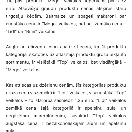
Tie paši produkti “Mego” veikalos nopērkami par 7,32
eiro. Atsevišķu graudu produktu cenas atšķiras starp
tirgotāju ķēdēm. Baltmaize un spageti makaroni par
augstāko cenu ir “Mego” veikalos, bet par zemāko cenu –
“Lidl” un “Rimi” veikalos.
Augļu un dārzeņu cenu analīze liecina, ka šī produktu
kategorija, skatoties uz atlasītajā produktu grozā iekļauto
sortimentu, ir vislētākā “Top” veikalos, bet visdārgākā –
“Mego” veikalos.
Kas attiecas uz dzērienu cenām, šīs kategorijas produktu
groza cena viszemākā ir “Lidl” veikalos, visaugstākā “Top”
veikalos – to starpība sasniedz 1,25 eiro. “Lidl” veikalos
zemākā cena šajā kategorijā ir apelsīnu sulai un
negāzētam minerālūdenim, savukārt “Top” veikalos
augstāka cena ir bezalkoholiskajam alum un apelsīnu
sulai.