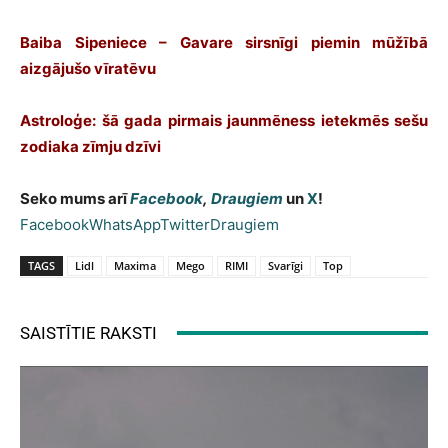
Baiba Sipeniece – Gavare sirsnīgi piemin mūžībā
aizgājušo vīratēvu
Astroloģe: šā gada pirmais jaunmēness ietekmēs sešu
zodiaka zīmju dzīvi
Seko mums arī
Facebook
,
Draugiem
un
X
!
Facebook
WhatsApp
Twitter
Draugiem
TAGS
Lidl
Maxima
Mego
RIMI
Svarīgi
Top
SAISTĪTIE RAKSTI