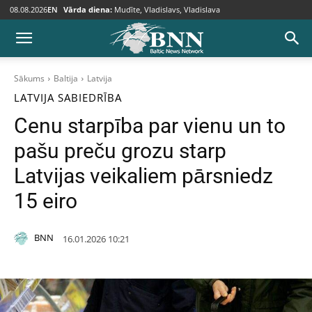
08.08.2026
EN
Vārda diena:
Mudīte, Vladislavs, Vladislava
Sākums
Baltija
Latvija
LATVIJA
SABIEDRĪBA
Cenu starpība par vienu un to
pašu preču grozu starp
Latvijas veikaliem pārsniedz
15 eiro
BNN
16.01.2026 10:21