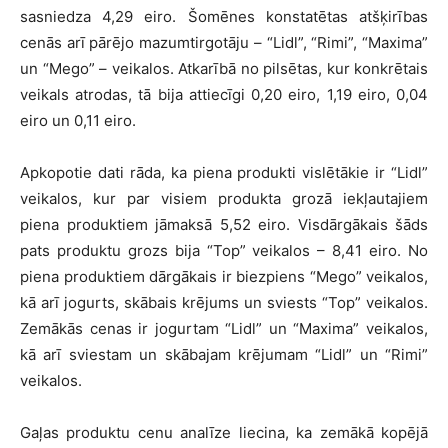
sasniedza 4,29 eiro. Šomēnes konstatētas atšķirības
cenās arī pārējo mazumtirgotāju – “Lidl”, “Rimi”, “Maxima”
un “Mego” – veikalos. Atkarībā no pilsētas, kur konkrētais
veikals atrodas, tā bija attiecīgi 0,20 eiro, 1,19 eiro, 0,04
eiro un 0,11 eiro.
Apkopotie dati rāda, ka piena produkti vislētākie ir “Lidl”
veikalos, kur par visiem produkta grozā iekļautajiem
piena produktiem jāmaksā 5,52 eiro. Visdārgākais šāds
pats produktu grozs bija “Top” veikalos – 8,41 eiro. No
piena produktiem dārgākais ir biezpiens “Mego” veikalos,
kā arī jogurts, skābais krējums un sviests “Top” veikalos.
Zemākās cenas ir jogurtam “Lidl” un “Maxima” veikalos,
kā arī sviestam un skābajam krējumam “Lidl” un “Rimi”
veikalos.
Gaļas produktu cenu analīze liecina, ka zemākā kopējā