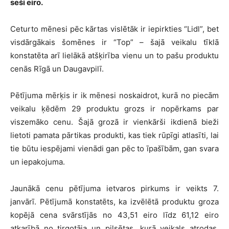
seši eiro.
Ceturto mēnesi pēc kārtas vislētāk ir iepirkties “Lidl”, bet
visdārgākais šomēnes ir “Top” – šajā veikalu tīklā
konstatēta arī lielākā atšķirība vienu un to pašu produktu
cenās Rīgā un Daugavpilī.
Pētījuma mērķis ir ik mēnesi noskaidrot, kurā no piecām
veikalu ķēdēm 29 produktu grozs ir nopērkams par
viszemāko cenu. Šajā grozā ir vienkārši ikdienā bieži
lietoti pamata pārtikas produkti, kas tiek rūpīgi atlasīti, lai
tie būtu iespējami vienādi gan pēc to īpašībām, gan svara
un iepakojuma.
Jaunākā cenu pētījuma ietvaros pirkums ir veikts 7.
janvārī. Pētījumā konstatēts, ka izvēlētā produktu groza
kopējā cena svārstījās no 43,51 eiro līdz 61,12 eiro
atkarībā no tirgotāja un pilsētas, kurā veikals atrodas.