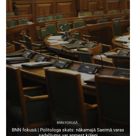
BNN FOKUSĀ
BNN fokusā | Politologa skats: nākamajā Saeimā varas
sadalījums var apmest kūleni