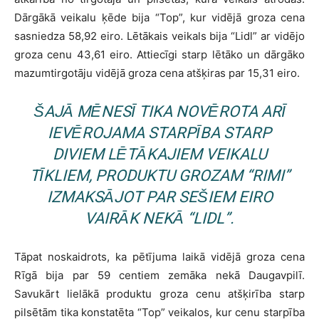
Dārgākā veikalu ķēde bija “Top”, kur vidējā groza cena
sasniedza 58,92 eiro. Lētākais veikals bija “Lidl” ar vidējo
groza cenu 43,61 eiro. Attiecīgi starp lētāko un dārgāko
mazumtirgotāju vidējā groza cena atšķiras par 15,31 eiro.
ŠAJĀ MĒNESĪ TIKA NOVĒROTA ARĪ
IEVĒROJAMA STARPĪBA STARP
DIVIEM LĒTĀKAJIEM VEIKALU
TĪKLIEM, PRODUKTU GROZAM “RIMI”
IZMAKSĀJOT PAR SEŠIEM EIRO
VAIRĀK NEKĀ “LIDL”.
Tāpat noskaidrots, ka pētījuma laikā vidējā groza cena
Rīgā bija par 59 centiem zemāka nekā Daugavpilī.
Savukārt lielākā produktu groza cenu atšķirība starp
pilsētām tika konstatēta “Top” veikalos, kur cenu starpība