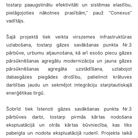
tostarp paaugstinātu efektivitāti un sistēmas elastību,
pielāgojoties nākotnes prasībām,” pauž “Conexus”
vadītājs.
Šajā projektā tiek veikta virszemes infrastruktūras
uzlabošana, tostarp gāzes savākšanas punkta Nr.3
pārbūve, urbumu atjaunošana, kā arī esošo piecu gāzes
pārsūknēšanas agregātu modernizācija un jauna gāzes
pārsūknēšanas agregāta uzstādīšana, uzlabojot
dabasgāzes piegādes drošību, palielinot krātuves
darbības jaudu un sekmējot integrāciju starptautiskajā
enerģētikas tirgū.
Šobrīd tiek īstenoti gāzes savākšanas punkta Nr.3
pārbūves darbi, tostarp pirmās kārtas nodošana
ekspluatācijā un otrās kārtas būvniecība, kas tiks
pabeigta un nodota ekspluatācijā rudenī. Projekta laikā