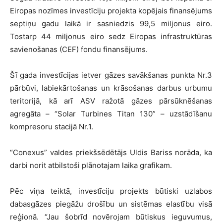
Eiropas nozīmes investīciju projekta kopējais finansējums
septiņu gadu laikā ir sasniedzis 99,5 miljonus eiro.
Tostarp 44 miljonus eiro sedz Eiropas infrastruktūras
savienošanas (CEF) fondu finansējums.
Šī gada investīcijas ietver gāzes savākšanas punkta Nr.3
pārbūvi, labiekārtošanas un krāsošanas darbus urbumu
teritorijā, kā arī ASV ražotā gāzes pārsūknēšanas
agregāta – “Solar Turbines Titan 130” – uzstādīšanu
kompresoru stacijā Nr.1.
“Conexus” valdes priekšsēdētājs Uldis Bariss norāda, ka
darbi norit atbilstoši plānotajam laika grafikam.
Pēc viņa teiktā, investīciju projekts būtiski uzlabos
dabasgāzes piegāžu drošību un sistēmas elastību visā
reģionā. “Jau šobrīd novērojam būtiskus ieguvumus,