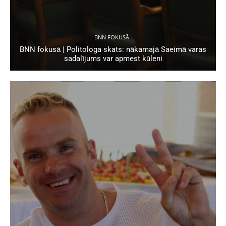
BNN FOKUSĀ
BNN fokusā | Politologa skats: nākamajā Saeimā varas
sadalījums var apmest kūleni