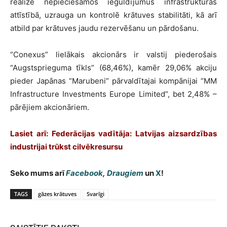
realizē nepieciešamos ieguldījumus infrastruktūras
attīstībā, uzrauga un kontrolē krātuves stabilitāti, kā arī
atbild par krātuves jaudu rezervēšanu un pārdošanu.
“Conexus” lielākais akcionārs ir valstij piederošais
“Augstsprieguma tīkls” (68,46%), kamēr 29,06% akciju
pieder Japānas “Marubeni” pārvaldītajai kompānijai “MM
Infrastructure Investments Europe Limited”, bet 2,48% –
pārējiem akcionāriem.
Lasiet arī: Federācijas vadītāja: Latvijas aizsardzības
industrijai trūkst cilvēkresursu
Seko mums arī
Facebook
,
Draugiem
un
X
!
TAGS
gāzes krātuves
Svarīgi