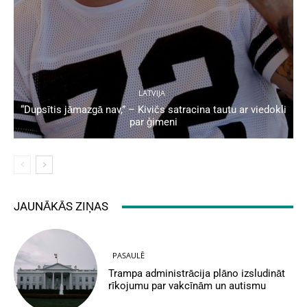
LATVIJA
“Dupsītis jāmazgā nav,” – Kivičs satracina tautu ar viedokli
par ģimeni
JAUNĀKĀS ZIŅAS
PASAULĒ
Trampa administrācija plāno izsludināt
rīkojumu par vakcīnām un autismu