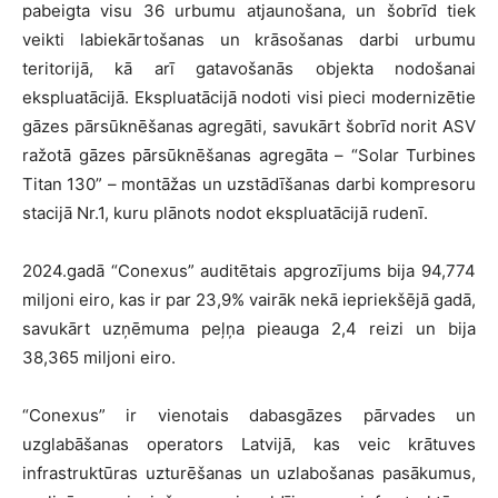
pabeigta visu 36 urbumu atjaunošana, un šobrīd tiek
veikti labiekārtošanas un krāsošanas darbi urbumu
teritorijā, kā arī gatavošanās objekta nodošanai
ekspluatācijā. Ekspluatācijā nodoti visi pieci modernizētie
gāzes pārsūknēšanas agregāti, savukārt šobrīd norit ASV
ražotā gāzes pārsūknēšanas agregāta – “Solar Turbines
Titan 130” – montāžas un uzstādīšanas darbi kompresoru
stacijā Nr.1, kuru plānots nodot ekspluatācijā rudenī.
2024.gadā “Conexus” auditētais apgrozījums bija 94,774
miljoni eiro, kas ir par 23,9% vairāk nekā iepriekšējā gadā,
savukārt uzņēmuma peļņa pieauga 2,4 reizi un bija
38,365 miljoni eiro.
“Conexus” ir vienotais dabasgāzes pārvades un
uzglabāšanas operators Latvijā, kas veic krātuves
infrastruktūras uzturēšanas un uzlabošanas pasākumus,