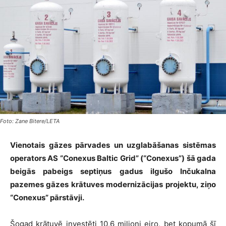
Foto: Zane Bitere/LETA
Vienotais gāzes pārvades un uzglabāšanas sistēmas
operators AS “Conexus Baltic Grid” (“Conexus”) šā gada
beigās pabeigs septiņus gadus ilgušo Inčukalna
pazemes gāzes krātuves modernizācijas projektu, ziņo
“Conexus” pārstāvji.
Šogad krātuvē investēti 10,6 miljoni eiro, bet kopumā šī