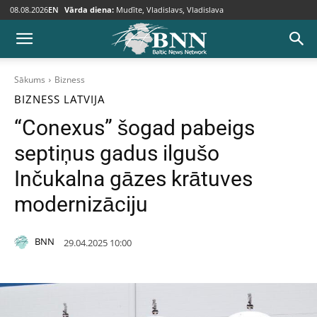
08.08.2026
EN
Vārda diena:
Mudīte, Vladislavs, Vladislava
Sākums
Bizness
BIZNESS
LATVIJA
“Conexus” šogad pabeigs
septiņus gadus ilgušo
Inčukalna gāzes krātuves
modernizāciju
BNN
29.04.2025 10:00