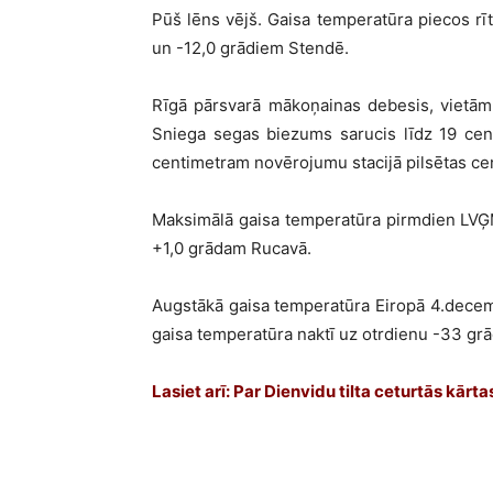
Pūš lēns vējš. Gaisa temperatūra piecos rīt
un -12,0 grādiem Stendē.
Rīgā pārsvarā mākoņainas debesis, vietām 
Sniega segas biezums sarucis līdz 19 cen
centimetram novērojumu stacijā pilsētas ce
Maksimālā gaisa temperatūra pirmdien LVĢM
+1,0 grādam Rucavā.
Augstākā gaisa temperatūra Eiropā 4.decemb
gaisa temperatūra naktī uz otrdienu -33 grā
Lasiet arī: Par Dienvidu tilta ceturtās kār