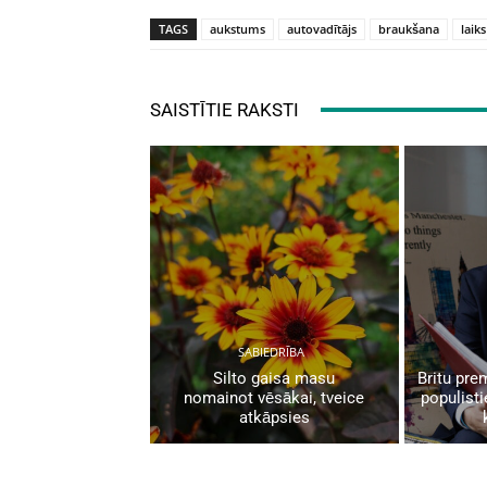
TAGS
aukstums
autovadītājs
braukšana
laiks
SAISTĪTIE RAKSTI
SABIEDRĪBA
Silto gaisa masu
Britu pre
nomainot vēsākai, tveice
populisti
atkāpsies