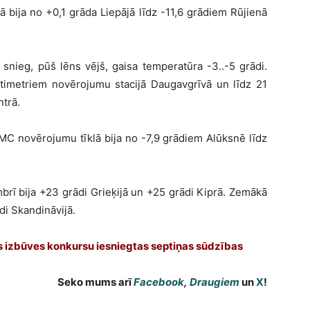
ā bija no +0,1 grāda Liepājā līdz -11,6 grādiem Rūjienā
snieg, pūš lēns vējš, gaisa temperatūra -3..-5 grādi.
timetriem novērojumu stacijā Daugavgrīvā un līdz 21
ntrā.
C novērojumu tīklā bija no -7,9 grādiem Alūksnē līdz
rī bija +23 grādi Grieķijā un +25 grādi Kiprā. Zemākā
di Skandināvijā.
tas izbūves konkursu iesniegtas septiņas sūdzības
Seko mums arī
Facebook
,
Draugiem
un
X
!