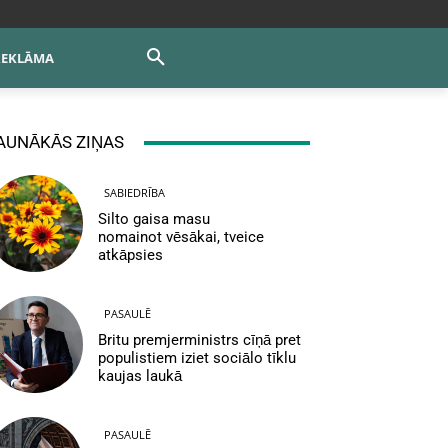
REKLĀMA
AUNĀKĀS ZIŅAS
SABIEDRĪBA
Silto gaisa masu
nomainot vēsākai, tveice
atkāpsies
PASAULĒ
Britu premjerministrs cīņā pret
populistiem iziet sociālo tīklu
kaujas laukā
PASAULĒ