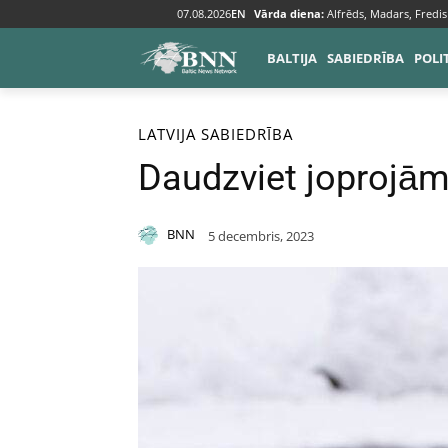
07.08.2026
EN
Vārda diena:
Alfrēds, Madars, Fredis
BALTIJA
SABIEDRĪBA
POLI
Sākums
Baltija
Latvija
LATVIJA
SABIEDRĪBA
Daudzviet joprojām
BNN
5 decembris, 2023