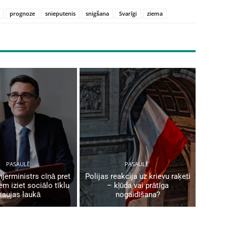
prognoze
snieputenis
snigšana
Svarīgi
ziema
PASAULĒ
PASAULĒ
mjerministrs cīņā pret
Polijas reakcija uz krievu raķeti
em iziet sociālo tīklu
– kļūda vai prātīga
kaujas laukā
nogaidīšana?