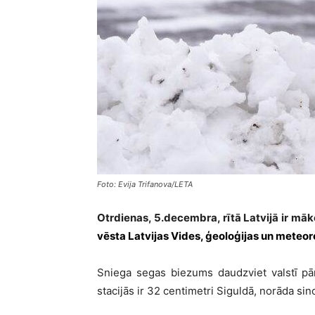
Foto: Evija Trifanova/LETA
Otrdienas, 5.decembra, rītā Latvijā ir māk
vēsta Latvijas Vides, ģeoloģijas un meteor
Sniega segas biezums daudzviet valstī pā
stacijās ir 32 centimetri Siguldā, norāda sino