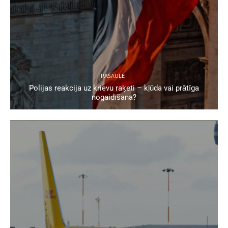
PASAULĒ
Polijas reakcija uz krievu raķeti – kļūda vai prātīga
nogaidīšana?