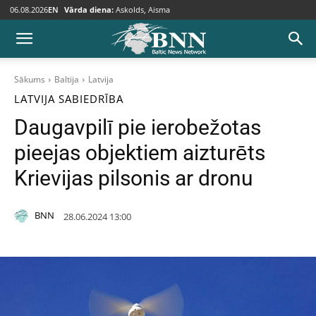
06.08.2026
EN
Vārda diena:
Askolds, Aisma
Sākums
Baltija
Latvija
LATVIJA
SABIEDRĪBA
Daugavpilī pie ierobežotas
pieejas objektiem aizturēts
Krievijas pilsonis ar dronu
BNN
28.06.2024 13:00