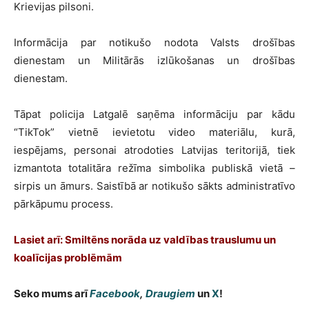
Krievijas pilsoni.
Informācija par notikušo nodota Valsts drošības
dienestam un Militārās izlūkošanas un drošības
dienestam.
Tāpat policija Latgalē saņēma informāciju par kādu
“TikTok” vietnē ievietotu video materiālu, kurā,
iespējams, personai atrodoties Latvijas teritorijā, tiek
izmantota totalitāra režīma simbolika publiskā vietā –
sirpis un āmurs. Saistībā ar notikušo sākts administratīvo
pārkāpumu process.
Lasiet arī: Smiltēns norāda uz valdības trauslumu un
koalīcijas problēmām
Seko mums arī
Facebook
,
Draugiem
un
X
!