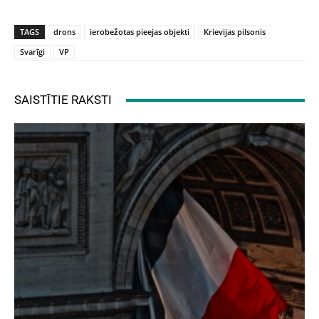
TAGS
drons
ierobežotas pieejas objekti
Krievijas pilsonis
Svarīgi
VP
SAISTĪTIE RAKSTI