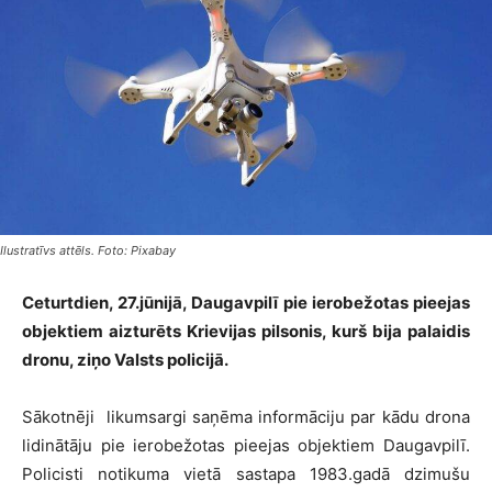
Ilustratīvs attēls. Foto: Pixabay
Ceturtdien, 27.jūnijā, Daugavpilī pie ierobežotas pieejas
objektiem aizturēts Krievijas pilsonis, kurš bija palaidis
dronu, ziņo Valsts policijā.
Sākotnēji likumsargi saņēma informāciju par kādu drona
lidinātāju pie ierobežotas pieejas objektiem Daugavpilī.
Policisti notikuma vietā sastapa 1983.gadā dzimušu