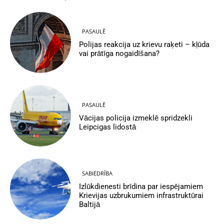
PASAULĒ
Polijas reakcija uz krievu raķeti – kļūda
vai prātīga nogaidīšana?
PASAULĒ
Vācijas policija izmeklē spridzekli
Leipcigas lidostā
SABIEDRĪBA
Izlūkdienesti brīdina par iespējamiem
Krievijas uzbrukumiem infrastruktūrai
Baltijā