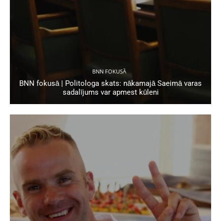
BNN FOKUSĀ
BNN fokusā | Politologa skats: nākamajā Saeimā varas
sadalījums var apmest kūleni