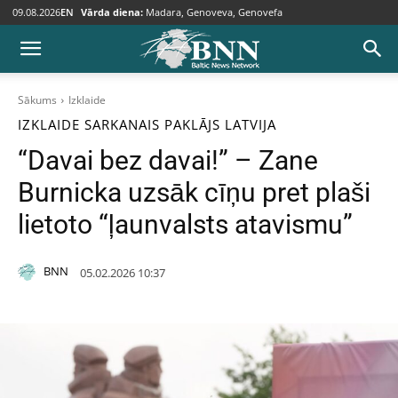
09.08.2026
EN
Vārda diena:
Madara, Genoveva, Genovefa
Sākums
Izklaide
IZKLAIDE
SARKANAIS PAKLĀJS
LATVIJA
“Davai bez davai!” – Zane
Burnicka uzsāk cīņu pret plaši
lietoto “ļaunvalsts atavismu”
BNN
05.02.2026 10:37