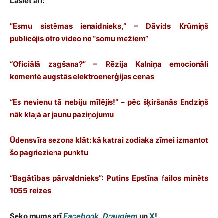
Lasiet arī:
”Esmu sistēmas ienaidnieks,” – Dāvids Krūmiņš
publicējis otro video no “somu mežiem”
“Oficiālā zagšana?” – Rēzija Kalniņa emocionāli
komentē augstās elektroenerģijas cenas
“Es nevienu tā nebiju mīlējis!” – pēc šķiršanās Endziņš
nāk klajā ar jaunu paziņojumu
Ūdensvīra sezona klāt: kā katrai zodiaka zīmei izmantot
šo pagrieziena punktu
“Bagātības pārvaldnieks”: Putins Epstīna failos minēts
1055 reizes
Seko mums arī
Facebook
,
Draugiem
un
X
!