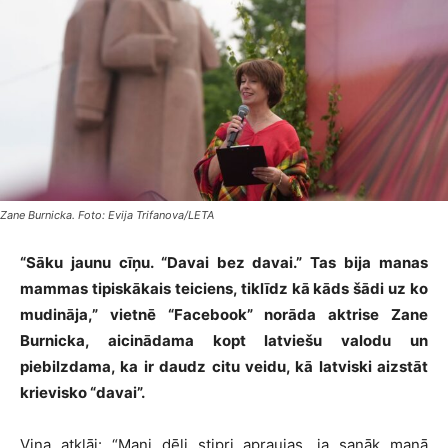
Zane Burnicka. Foto: Evija Trifanova/LETA
“Sāku jaunu cīņu. “Davai bez davai.” Tas bija manas
mammas tipiskākais teiciens, tiklīdz kā kāds šādi uz ko
mudināja,” vietnē “Facebook” norāda aktrise Zane
Burnicka, aicinādama kopt latviešu valodu un
piebilzdama, ka ir daudz citu veidu, kā latviski aizstāt
krievisko “davai”.
Viņa atklāj: “Mani dēli stipri apraujas, ja sanāk manā