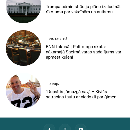
Trampa administrācija plāno izsludināt
rīkojumu par vakcīnām un autismu
BNN FOKUSĀ
BNN fokusā | Politologa skats:
nākamajā Saeimā varas sadalījums var
apmest kūleni
LATVIJA
“Dupsītis jāmazgā nav,” – Kivičs
satracina tautu ar viedokli par ģimeni