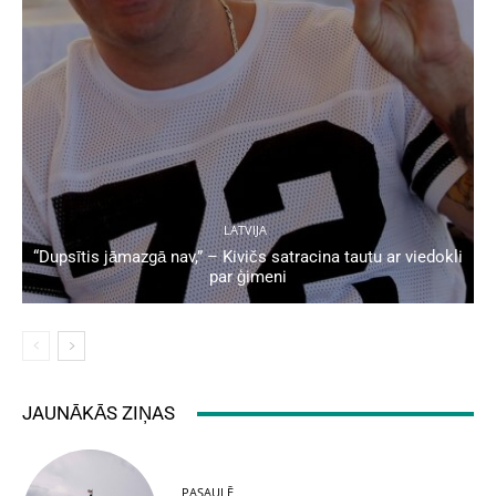
LATVIJA
“Dupsītis jāmazgā nav,” – Kivičs satracina tautu ar viedokli
par ģimeni
JAUNĀKĀS ZIŅAS
PASAULĒ