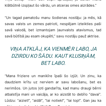
klātbūtnē izspļaut šo vārdu, un atceras omes aizrādes.”
“Un tagad pamatošu manu šodienas nostāju: ja mēs, kā
savas valsts un zemes patrioti, nespējam izteikties paši
savā valodā, bet izmantojam ļaunvalsts atavismus, tad
savā būtībā jau esam okupēti,” savu nostāju pauž aktrise.
VIŅA ATKLĀJ, KA VIENMĒR LABO, JA
DZIRDU KO ŠĀDU. KAUT KLUSIŅĀM,
BET LABO.
“Mana friziere un manikīre īpaši šo izjūt. Un zinu, ka
daudziem krītu uz nerviem ar savu labošanu, bet es
nerimšos. Un jutos ļoti gandarīta, kad manu draugi bērni
atbalstīja mani un vaicāja, ar ko aizstāt to debīlo “davai”.
Lūdzu: “aiziet!”, “aidā!”, “lai notiek!”, “lai top!”. Gan jau ka