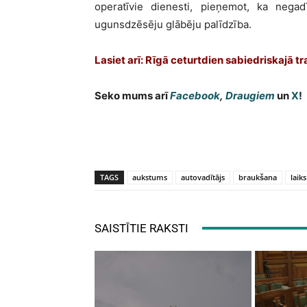
operatīvie dienesti, pieņemot, ka negad
ugunsdzēsēju glābēju palīdzība.
Lasiet arī: Rīgā ceturtdien sabiedriskajā t
Seko mums arī
Facebook
,
Draugiem
un
X
!
TAGS
aukstums
autovadītājs
braukšana
laiks
SAISTĪTIE RAKSTI