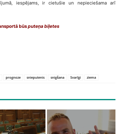
ījumā, iespējams, ir cietušie un nepieciešama arī
ransportā būs
puteņa biļetes
prognoze
snieputenis
snigšana
Svarīgi
ziema