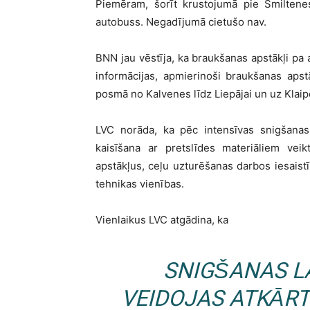
Piemēram, šorīt krustojumā pie Smiltene
autobuss. Negadījumā cietušo nav.
BNN jau vēstīja, ka braukšanas apstākļi pa a
informācijas, apmierinoši braukšanas apstā
posmā no Kalvenes līdz Liepājai un uz Klaip
LVC norāda, ka pēc intensīvas snigšanas
kaisīšana ar pretslīdes materiāliem veik
apstākļus, ceļu uzturēšanas darbos iesaistī
tehnikas vienības.
Vienlaikus LVC atgādina,
ka
SNIGŠANAS L
VEIDOJAS ATKĀRT