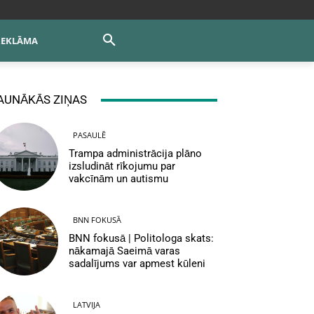
REKLĀMA
AUNĀKĀS ZIŅAS
PASAULĒ
Trampa administrācija plāno
izsludināt rīkojumu par
vakcīnām un autismu
BNN FOKUSĀ
BNN fokusā | Politologa skats:
nākamajā Saeimā varas
sadalījums var apmest kūleni
LATVIJA