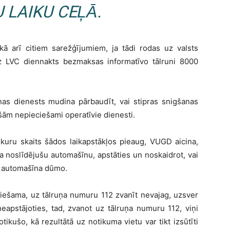
 LAIKU CEĻĀ.
ā arī citiem sarežģījumiem, ja tādi rodas uz valsts
z LVC diennakts bezmaksas informatīvo tālruni 8000
as dienests mudina pārbaudīt, vai stipras snigšanas
šām nepieciešami operatīvie dienesti.
kuru skaits šādos laikapstākļos pieaug,
VUGD
aicina,
 noslīdējušu automašīnu, apstāties un noskaidrot, vai
arī automašīna dūmo.
ciešama, uz tālruņa numuru 112 zvanīt nevajag, uzsver
eapstājoties, tad, zvanot uz tālruņa numuru 112, viņi
tikušo, kā rezultātā uz notikuma vietu var tikt izsūtīti