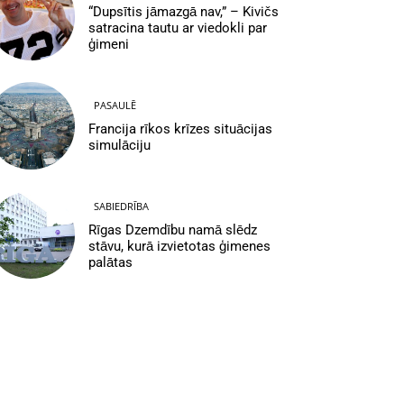
“Dupsītis jāmazgā nav,” – Kivičs
satracina tautu ar viedokli par
ģimeni
PASAULĒ
Francija rīkos krīzes situācijas
simulāciju
SABIEDRĪBA
Rīgas Dzemdību namā slēdz
stāvu, kurā izvietotas ģimenes
palātas