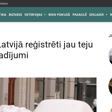
islava
TIKA
BIZNESS
INTERVIJAS
BNN FOKUSĀ
PASAULĒ
IZKLAIDE
J
tvijā reģistrēti jau teju
adījumi