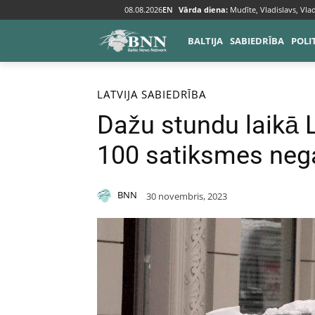
08.08.2026
EN
Vārda diena:
Mudīte, Vladislavs, Vlad
BALTIJA
SABIEDRĪBA
POLI
Sākums
Baltija
Latvija
LATVIJA
SABIEDRĪBA
Dažu stundu laikā La
100 satiksmes neg
BNN
30 novembris, 2023