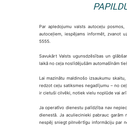
PAPILDU
Par apledojumu valsts autoceļu posmos, k
autoceļiem, iespējams informēt, zvanot u
5555.
Savukārt Valsts ugunsdzēsības un glābšan
laikā no ceļa noslīdējušām automašīnām tie
Lai mazinātu maldinošo izsaukumu skaitu, 
redzot ceļu satiksmes negadījumu – no ceļa
ir cietuši cilvēki, notiek vielu noplūde vai 
Ja operatīvo dienestu palīdzība nav nepie
dienestā. Ja aculiecinieki pabrauc garām n
nespēj sniegt pilnvērtīgu informāciju par no