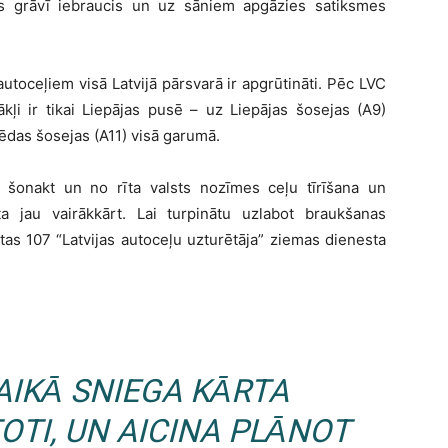
s grāvī iebraucis un uz sāniem apgāzies satiksmes
utoceļiem visā Latvijā pārsvarā ir apgrūtināti. Pēc LVC
kļi ir tikai Liepājas pusē – uz Liepājas šosejas (A9)
ēdas šosejas (A11) visā garumā.
 šonakt un no rīta valsts nozīmes ceļu tīrīšana un
ta jau vairākkārt. Lai turpinātu uzlabot braukšanas
tas 107 “Latvijas autoceļu uzturētāja” ziemas dienesta
AIKĀ SNIEGA KĀRTA
OTI, UN AICINA PLĀNOT