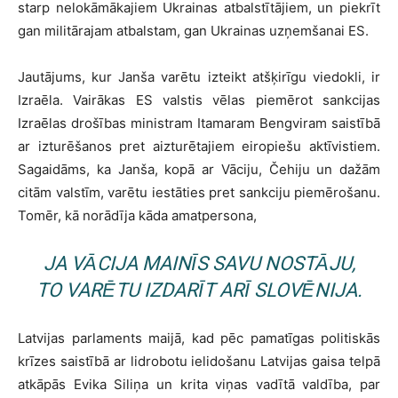
starp nelokāmākajiem Ukrainas atbalstītājiem, un piekrīt
gan militārajam atbalstam, gan Ukrainas uzņemšanai ES.
Jautājums, kur Janša varētu izteikt atšķirīgu viedokli, ir
Izraēla. Vairākas ES valstis vēlas piemērot sankcijas
Izraēlas drošības ministram Itamaram Bengviram saistībā
ar izturēšanos pret aizturētajiem eiropiešu aktīvistiem.
Sagaidāms, ka Janša, kopā ar Vāciju, Čehiju un dažām
citām valstīm, varētu iestāties pret sankciju piemērošanu.
Tomēr, kā norādīja kāda amatpersona,
JA VĀCIJA MAINĪS SAVU NOSTĀJU,
TO VARĒTU IZDARĪT ARĪ SLOVĒNIJA.
Latvijas parlaments maijā, kad pēc pamatīgas politiskās
krīzes saistībā ar lidrobotu ielidošanu Latvijas gaisa telpā
atkāpās Evika Siliņa un krita viņas vadītā valdība, par