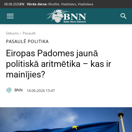
08.08.2026
EN
Vārda diena:
Mudīte, Vladislavs, Vladislava
Sākums
Pasaulē
PASAULĒ
POLITIKA
Eiropas Padomes jaunā
politiskā aritmētika – kas ir
mainījies?
BNN
18.06.2026 15:47