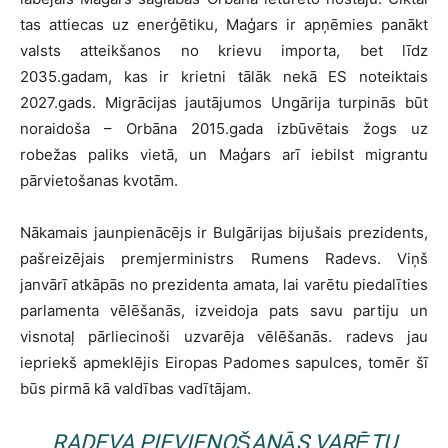
tas attiecas uz enerģētiku, Maģars ir apņēmies panākt
valsts atteikšanos no krievu importa, bet līdz
2035.gadam, kas ir krietni tālāk nekā ES noteiktais
2027.gads. Migrācijas jautājumos Ungārija turpinās būt
noraidoša – Orbāna 2015.gada izbūvētais žogs uz
robežas paliks vietā, un Maģars arī iebilst migrantu
pārvietošanas kvotām.
Nākamais jaunpienācējs ir Bulgārijas bijušais prezidents,
pašreizējais premjerministrs Rumens Radevs. Viņš
janvārī atkāpās no prezidenta amata, lai varētu piedalīties
parlamenta vēlēšanās, izveidoja pats savu partiju un
visnotaļ pārliecinoši uzvarēja vēlēšanās. radevs jau
iepriekš apmeklējis Eiropas Padomes sapulces, tomēr šī
būs pirmā kā valdības vadītājam.
RADEVA PIEVIENOŠANĀS VARĒTU