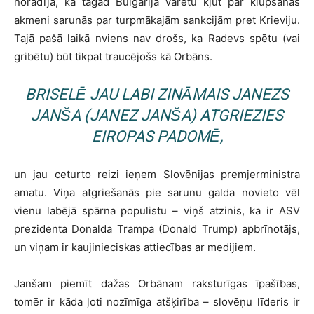
norādīja, ka tagad Bulgārija varētu kļūt par klupšanas
akmeni sarunās par turpmākajām sankcijām pret Krieviju.
Tajā pašā laikā nviens nav drošs, ka Radevs spētu (vai
gribētu) būt tikpat traucējošs kā Orbāns.
BRISELĒ JAU LABI ZINĀMAIS JANEZS
JANŠA (JANEZ JANŠA) ATGRIEZIES
EIROPAS PADOMĒ,
un jau ceturto reizi ieņem Slovēnijas premjerministra
amatu. Viņa atgriešanās pie sarunu galda novieto vēl
vienu labējā spārna populistu – viņš atzinis, ka ir ASV
prezidenta Donalda Trampa (Donald Trump) apbrīnotājs,
un viņam ir kaujinieciskas attiecības ar medijiem.
Janšam piemīt dažas Orbānam raksturīgas īpašības,
tomēr ir kāda ļoti nozīmīga atšķirība – slovēņu līderis ir