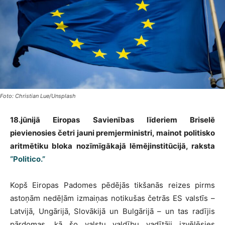
Foto: Christian Lue/Unsplash
18.jūnijā Eiropas Savienības līderiem Briselē
pievienosies četri jauni premjerministri, mainot politisko
aritmētiku bloka nozīmīgākajā lēmējinstitūcijā, raksta
“Politico.”
Kopš Eiropas Padomes pēdējās tikšanās reizes pirms
astoņām nedēļām izmaiņas notikušas četrās ES valstīs –
Latvijā, Ungārijā, Slovākijā un Bulgārijā – un tas radījis
pārdomas, kā šo valstu valdību vadītāji izvēlēsies