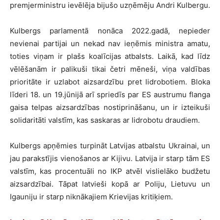
premjerministru ievēlēja bijušo uzņēmēju Andri Kulbergu.
Kulbergs parlamentā nonāca 2022.gadā, nepieder
nevienai partijai un nekad nav ieņēmis ministra amatu,
toties viņam ir plašs koalīcijas atbalsts. Laikā, kad līdz
vēlēšanām ir palikuši tikai četri mēneši, viņa valdības
prioritāte ir uzlabot aizsardzību pret lidrobotiem. Bloka
līderi 18. un 19.jūnijā arī spriedīs par ES austrumu flanga
gaisa telpas aizsardzības nostiprināšanu, un ir izteikuši
solidaritāti valstīm, kas saskaras ar lidrobotu draudiem.
Kulbergs apņēmies turpināt Latvijas atbalstu Ukrainai, un
jau parakstījis vienošanos ar Kijivu. Latvija ir starp tām ES
valstīm, kas procentuāli no IKP atvēl vislielāko budžetu
aizsardzībai. Tāpat latvieši kopā ar Poliju, Lietuvu un
Igauniju ir starp niknākajiem Krievijas kritiķiem.