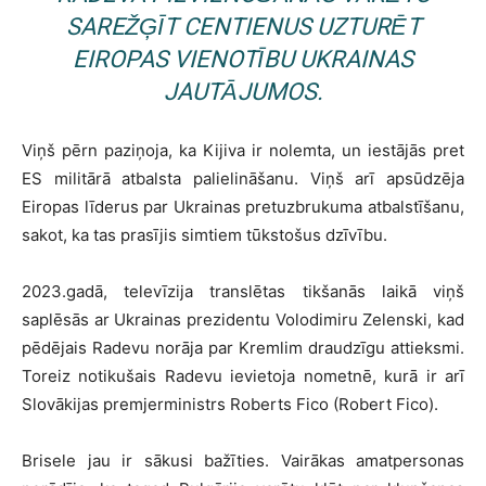
SAREŽĢĪT CENTIENUS UZTURĒT
EIROPAS VIENOTĪBU UKRAINAS
JAUTĀJUMOS.
Viņš pērn paziņoja, ka Kijiva ir nolemta, un iestājās pret
ES militārā atbalsta palielināšanu. Viņš arī apsūdzēja
Eiropas līderus par Ukrainas pretuzbrukuma atbalstīšanu,
sakot, ka tas prasījis simtiem tūkstošus dzīvību.
2023.gadā, televīzija translētas tikšanās laikā viņš
saplēsās ar Ukrainas prezidentu Volodimiru Zelenski, kad
pēdējais Radevu norāja par Kremlim draudzīgu attieksmi.
Toreiz notikušais Radevu ievietoja nometnē, kurā ir arī
Slovākijas premjerministrs Roberts Fico (Robert Fico).
Brisele jau ir sākusi bažīties. Vairākas amatpersonas