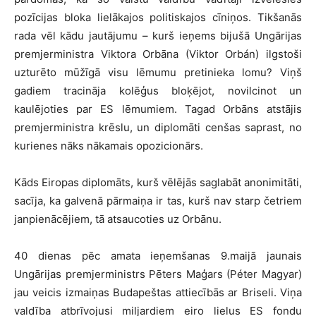
pozīcijas bloka lielākajos politiskajos cīniņos. Tikšanās
rada vēl kādu jautājumu – kurš ieņems bijušā Ungārijas
premjerministra Viktora Orbāna (Viktor Orbán) ilgstoši
uzturēto mūžīgā visu lēmumu pretinieka lomu? Viņš
gadiem tracināja kolēģus bloķējot, novilcinot un
kaulējoties par ES lēmumiem. Tagad Orbāns atstājis
premjerministra krēslu, un diplomāti cenšas saprast, no
kurienes nāks nākamais opozicionārs.
Kāds Eiropas diplomāts, kurš vēlējās saglabāt anonimitāti,
sacīja, ka galvenā pārmaiņa ir tas, kurš nav starp četriem
janpienācējiem, tā atsaucoties uz Orbānu.
40 dienas pēc amata ieņemšanas 9.maijā jaunais
Ungārijas premjerministrs Pēters Maģars (Péter Magyar)
jau veicis izmaiņas Budapeštas attiecībās ar Briseli. Viņa
valdība atbrīvojusi miljardiem eiro lielus ES fondu