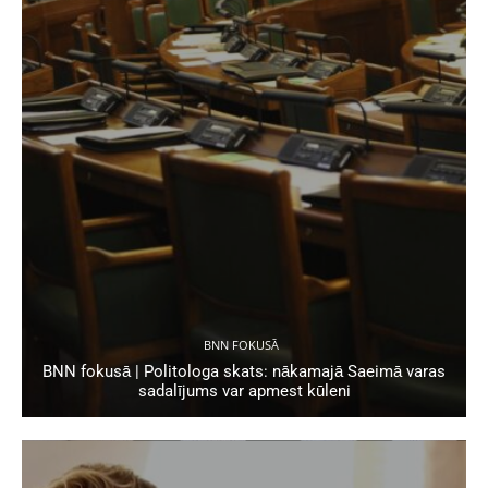
BNN FOKUSĀ
BNN fokusā | Politologa skats: nākamajā Saeimā varas
sadalījums var apmest kūleni