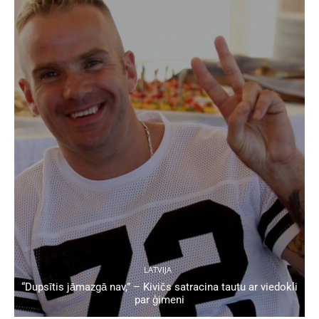
LATVIJA
“Dupsītis jāmazgā nav,” – Kivičs satracina tautu ar viedokli
par ģimeni