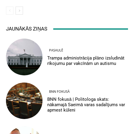
JAUNĀKĀS ZIŅAS
PASAULĒ
Trampa administrācija plāno izsludināt
rīkojumu par vakcīnām un autismu
BNN FOKUSĀ
BNN fokusā | Politologa skats:
nākamajā Saeimā varas sadalījums var
apmest kūleni