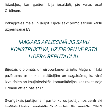
līdzekļus, kuri gadiem bija iesaldēti, pie varas esot
Orbānam.
Pakāpjoties malā un ļaujot Kijivai sākt pirmo sarunu kārtu
uzņemšanai ES,
MAĢARS APLIECINĀJIS SAVU
KONSTRUKTĪVA, UZ EIROPU VĒRSTA
LĪDERA REPUTĀCIJU.
Bijušais diplomāts un eiroparlamentārietis Maģars ir labi
pazīstams ar bloka institūcijām un sagaidāms, ka viņš
izvairīsies no kaujinieciskās komunikācijas, kas raksturoja
Orbānu attiecības ar ES.
Svarīgākais jautājums ir par to, kuros jautājumos centriski
labējais Maģars saglabās Orbāna ieturēto nostāju. Ciktāl