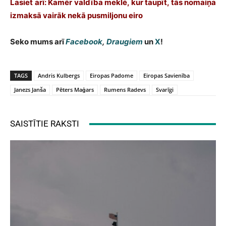
Lasiet arī: Kamēr valdība meklē, kur taupīt, tās nomaiņa
izmaksā vairāk nekā pusmiljonu eiro
Seko mums arī
Facebook
,
Draugiem
un
X
!
TAGS
Andris Kulbergs
Eiropas Padome
Eiropas Savienība
Janezs Janša
Pēters Maģars
Rumens Radevs
Svarīgi
SAISTĪTIE RAKSTI