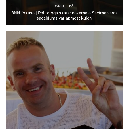
BNN FOKUSĀ
BNN fokusā | Politologa skats: nākamajā Saeimā varas
sadalījums var apmest kūleni