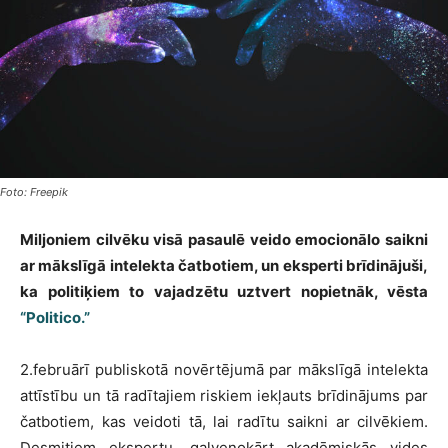
Foto: Freepik
Miljoniem cilvēku visā pasaulē veido emocionālo saikni
ar mākslīgā intelekta čatbotiem, un eksperti brīdinājuši,
ka politiķiem to vajadzētu uztvert nopietnāk, vēsta
“Politico.”
2.februārī publiskotā novērtējumā par mākslīgā intelekta
attīstību un tā radītajiem riskiem iekļauts brīdinājums par
čatbotiem, kas veidoti tā, lai radītu saikni ar cilvēkiem.
Desmitiem ekspertu, galvenokārt akadēmiskās vides