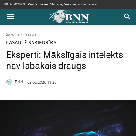
09.08.2026
EN
Vārda diena:
Madara, Genoveva, Genovefa
Sākums
Pasaulē
PASAULĒ
SABIEDRĪBA
Eksperti: Mākslīgais intelekts
nav labākais draugs
BNN
03.02.2026 11:26