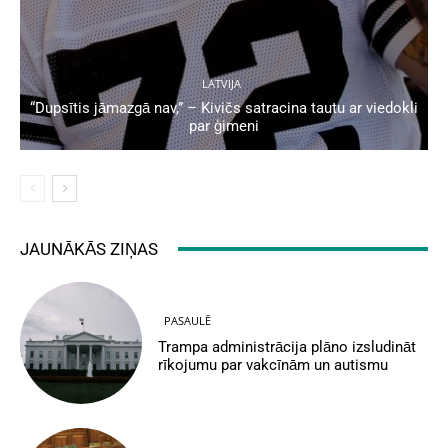
LATVIJA
“Dupsītis jāmazgā nav,” – Kivičs satracina tautu ar viedokli
par ģimeni
JAUNĀKĀS ZIŅAS
PASAULĒ
Trampa administrācija plāno izsludināt
rīkojumu par vakcīnām un autismu