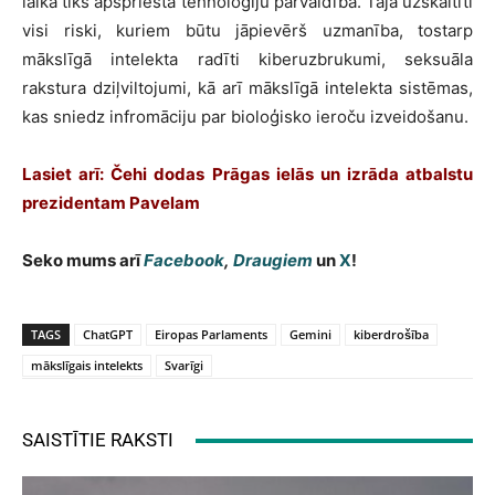
laikā tiks apspriesta tehnoloģiju pārvaldība. Tajā uzskaitīti
visi riski, kuriem būtu jāpievērš uzmanība, tostarp
mākslīgā intelekta radīti kiberuzbrukumi, seksuāla
rakstura dziļviltojumi, kā arī mākslīgā intelekta sistēmas,
kas sniedz infromāciju par bioloģisko ieroču izveidošanu.
Lasiet arī: Čehi dodas Prāgas ielās un izrāda atbalstu
prezidentam Pavelam
Seko mums arī
Facebook
,
Draugiem
un
X
!
TAGS
ChatGPT
Eiropas Parlaments
Gemini
kiberdrošība
mākslīgais intelekts
Svarīgi
SAISTĪTIE RAKSTI