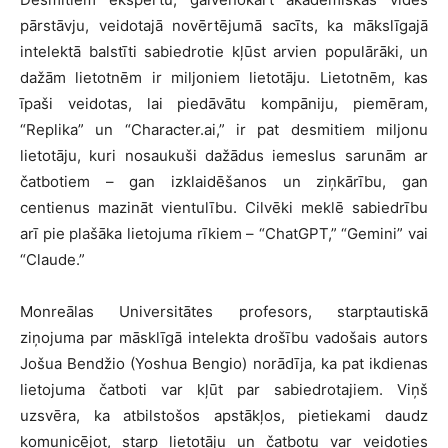
pārstāvju, veidotajā novērtējumā sacīts, ka mākslīgajā
intelektā balstīti sabiedrotie kļūst arvien populārāki, un
dažām lietotnēm ir miljoniem lietotāju. Lietotnēm, kas
īpaši veidotas, lai piedāvātu kompāniju, piemēram,
“Replika” un “Character.ai,” ir pat desmitiem miljonu
lietotāju, kuri nosaukuši dažādus iemeslus sarunām ar
čatbotiem – gan izklaidēšanos un ziņkārību, gan
centienus mazināt vientulību. Cilvēki meklē sabiedrību
arī pie plašāka lietojuma rīkiem – “ChatGPT,” “Gemini” vai
“Claude.”
Monreālas Universitātes profesors, starptautiskā
ziņojuma par māsklīgā intelekta drošību vadošais autors
Jošua Bendžio (Yoshua Bengio) norādīja, ka pat ikdienas
lietojuma čatboti var kļūt par sabiedrotajiem. Viņš
uzsvēra, ka atbilstošos apstākļos, pietiekami daudz
komunicējot, starp lietotāju un čatbotu var veidoties