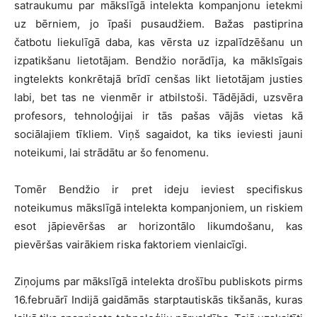
satraukumu par mākslīgā intelekta kompanjonu ietekmi
uz bērniem, jo īpaši pusaudžiem. Bažas pastiprina
čatbotu liekulīgā daba, kas vērsta uz izpalīdzēšanu un
izpatikšanu lietotājam. Bendžio norādīja, ka māklsīgais
ingtelekts konkrētajā brīdī cenšas likt lietotājam justies
labi, bet tas ne vienmēr ir atbilstoši. Tādējādi, uzsvēra
profesors, tehnoloģijai ir tās pašas vājās vietas kā
sociālajiem tīkliem. Viņš sagaidot, ka tiks ieviesti jauni
noteikumi, lai strādātu ar šo fenomenu.
Tomēr Bendžio ir pret ideju ieviest specifiskus
noteikumus mākslīgā intelekta kompanjoniem, un riskiem
esot jāpievēršas ar horizontālo likumdošanu, kas
pievēršas vairākiem riska faktoriem vienlaicīgi.
Ziņojums par mākslīgā intelekta drošību publiskots pirms
16.februārī Indijā gaidāmās starptautiskās tikšanās, kuras