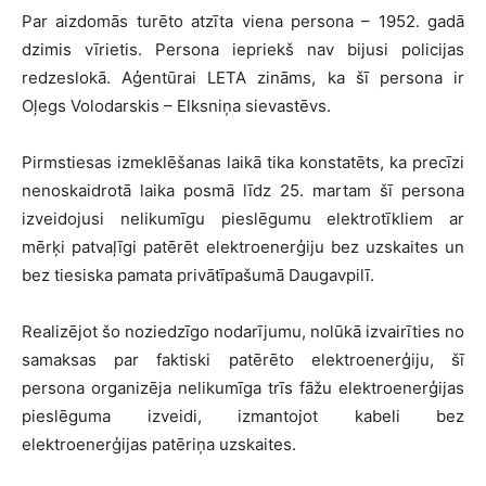
Par aizdomās turēto atzīta viena persona – 1952. gadā
dzimis vīrietis. Persona iepriekš nav bijusi policijas
redzeslokā. Aģentūrai LETA zināms, ka šī persona ir
Oļegs Volodarskis – Elksniņa sievastēvs.
Pirmstiesas izmeklēšanas laikā tika konstatēts, ka precīzi
nenoskaidrotā laika posmā līdz 25. martam šī persona
izveidojusi nelikumīgu pieslēgumu elektrotīkliem ar
mērķi patvaļīgi patērēt elektroenerģiju bez uzskaites un
bez tiesiska pamata privātīpašumā Daugavpilī.
Realizējot šo noziedzīgo nodarījumu, nolūkā izvairīties no
samaksas par faktiski patērēto elektroenerģiju, šī
persona organizēja nelikumīga trīs fāžu elektroenerģijas
pieslēguma izveidi, izmantojot kabeli bez
elektroenerģijas patēriņa uzskaites.