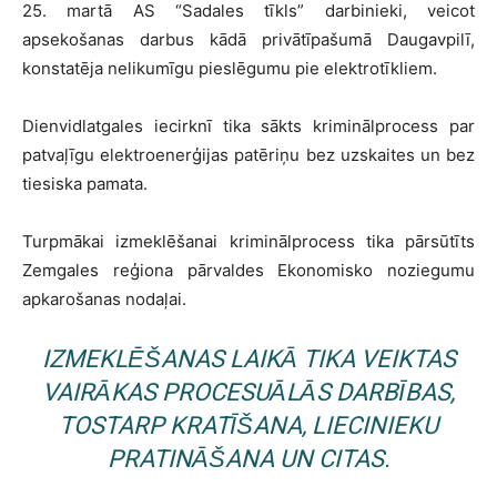
25. martā AS “Sadales tīkls” darbinieki, veicot
apsekošanas darbus kādā privātīpašumā Daugavpilī,
konstatēja nelikumīgu pieslēgumu pie elektrotīkliem.
Dienvidlatgales iecirknī tika sākts kriminālprocess par
patvaļīgu elektroenerģijas patēriņu bez uzskaites un bez
tiesiska pamata.
Turpmākai izmeklēšanai kriminālprocess tika pārsūtīts
Zemgales reģiona pārvaldes Ekonomisko noziegumu
apkarošanas nodaļai.
IZMEKLĒŠANAS LAIKĀ TIKA VEIKTAS
VAIRĀKAS PROCESUĀLĀS DARBĪBAS,
TOSTARP KRATĪŠANA, LIECINIEKU
PRATINĀŠANA UN CITAS.