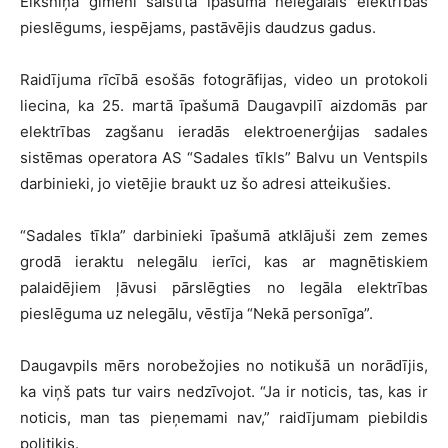
Elksniņa ģimeni saistītā īpašumā nelegālais elektrības
pieslēgums, iespējams, pastāvējis daudzus gadus.
Raidījuma rīcībā esošās fotogrāfijas, video un protokoli
liecina, ka 25. martā īpašumā Daugavpilī aizdomās par
elektrības zagšanu ieradās elektroenerģijas sadales
sistēmas operatora AS “Sadales tīkls” Balvu un Ventspils
darbinieki, jo vietējie braukt uz šo adresi atteikušies.
“Sadales tīkla” darbinieki īpašumā atklājuši zem zemes
grodā ieraktu nelegālu ierīci, kas ar magnētiskiem
palaidējiem ļāvusi pārslēgties no legāla elektrības
pieslēguma uz nelegālu, vēstīja “Nekā personīga”.
Daugavpils mērs norobežojies no notikušā un norādījis,
ka viņš pats tur vairs nedzīvojot. “Ja ir noticis, tas, kas ir
noticis, man tas pieņemami nav,” raidījumam piebildis
politiķis.