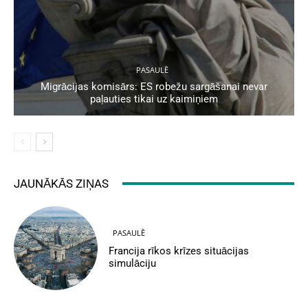
PASAULĒ
Migrācijas komisārs: ES robežu sargāšanai nevar
paļauties tikai uz kaimiņiem
JAUNĀKĀS ZIŅAS
PASAULĒ
Francija rīkos krīzes situācijas
simulāciju