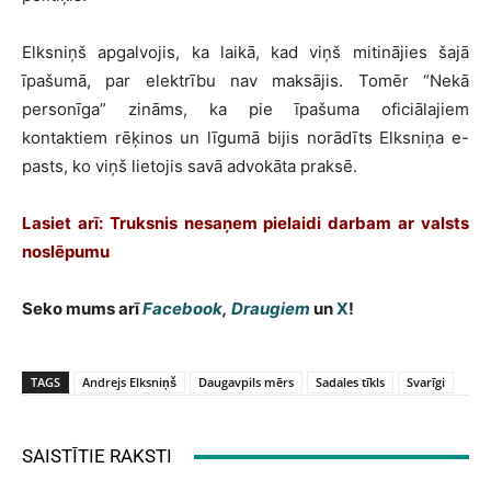
Elksniņš apgalvojis, ka laikā, kad viņš mitinājies šajā
īpašumā, par elektrību nav maksājis. Tomēr “Nekā
personīga” zināms, ka pie īpašuma oficiālajiem
kontaktiem rēķinos un līgumā bijis norādīts Elksniņa e-
pasts, ko viņš lietojis savā advokāta praksē.
Lasiet arī: Truksnis nesaņem pielaidi darbam ar valsts
noslēpumu
Seko mums arī
Facebook
,
Draugiem
un
X
!
TAGS
Andrejs Elksniņš
Daugavpils mērs
Sadales tīkls
Svarīgi
SAISTĪTIE RAKSTI