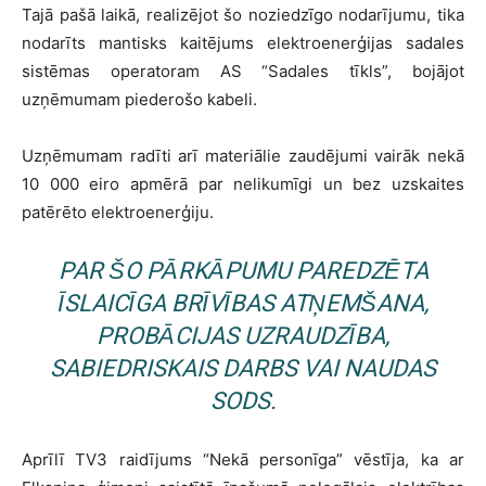
Tajā pašā laikā, realizējot šo noziedzīgo nodarījumu, tika
nodarīts mantisks kaitējums elektroenerģijas sadales
sistēmas operatoram AS “Sadales tīkls”, bojājot
uzņēmumam piederošo kabeli.
Uzņēmumam radīti arī materiālie zaudējumi vairāk nekā
10 000 eiro apmērā par nelikumīgi un bez uzskaites
patērēto elektroenerģiju.
PAR ŠO PĀRKĀPUMU PAREDZĒTA
ĪSLAICĪGA BRĪVĪBAS ATŅEMŠANA,
PROBĀCIJAS UZRAUDZĪBA,
SABIEDRISKAIS DARBS VAI NAUDAS
SODS.
Aprīlī TV3 raidījums “Nekā personīga” vēstīja, ka ar