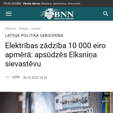
09.08.2026
EN
Vārda diena:
Madara, Genoveva, Genovefa
Sākums
Baltija
Latvija
LATVIJA
POLITIKA
SABIEDRĪBA
Elektrības zādzība 10 000 eiro
apmērā: apsūdzēs Elksniņa
sievastēvu
LETA
30.10.2025 14:25