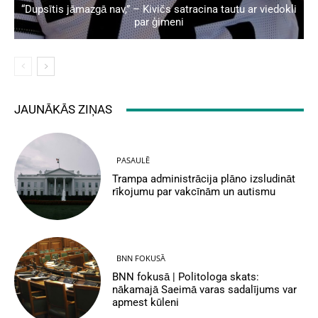
“Dupsītis jāmazgā nav,” – Kivičs satracina tautu ar viedokli
par ģimeni
JAUNĀKĀS ZIŅAS
PASAULĒ
Trampa administrācija plāno izsludināt
rīkojumu par vakcīnām un autismu
BNN FOKUSĀ
BNN fokusā | Politologa skats:
nākamajā Saeimā varas sadalījums var
apmest kūleni