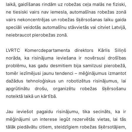
laikā, gaidīšanas rindām uz robežas ceļa malās ne fiziski,
ne tiesiski vairs nav iemesla, automašīnas robežas zonā
vairs nekoncentrējas un robežas šķērsošanas laiku gaida
speciāli veidotās automašīnu stāvvietās vai citviet Latvijā,
neiebraucot pierobežas zonā.
LVRTC Komercdepartamenta direktors Kārlis Siliņš
norāda, ka risinājuma ieviešana ir novērsusi drošības
problēmu, kas gadu desmitiem bija samilzusi pierobežā,
tomēr iezīmējusi jaunu tendenci – mēģinājumus izmantot
dažādus tehnoloģiskus un robotizētus risinājumus, lai
apgrūtinātu drošu, organizētu robežas šķērsošanu
noteiktā laikā un kārtībā.
Jau ieviešot pagaidu risinājumu, tika secināts, ka ir
mēģinājumi un interese iegūt rezervētās vietas, lai tās
tālāk piedāvātu citiem, steidzīgiem robežas šķērsotājiem,