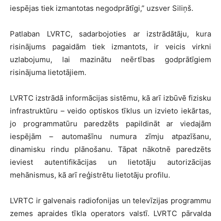
iespējas tiek izmantotas negodprātīgi,” uzsver Siliņš.
Patlaban LVRTC, sadarbojoties ar izstrādātāju, kura
risinājums pagaidām tiek izmantots, ir veicis virkni
uzlabojumu, lai mazinātu neērtības godprātīgiem
risinājuma lietotājiem.
LVRTC izstrādā informācijas sistēmu, kā arī izbūvē fizisku
infrastruktūru – veido optiskos tīklus un izvieto iekārtas,
jo programmatūru paredzēts papildināt ar viedajām
iespējām – automašīnu numura zīmju atpazīšanu,
dinamisku rindu plānošanu. Tāpat nākotnē paredzēts
ieviest autentifikācijas un lietotāju autorizācijas
mehānismus, kā arī reģistrētu lietotāju profilu.
LVRTC ir galvenais radiofonijas un televīzijas programmu
zemes apraides tīkla operators valstī. LVRTC pārvalda