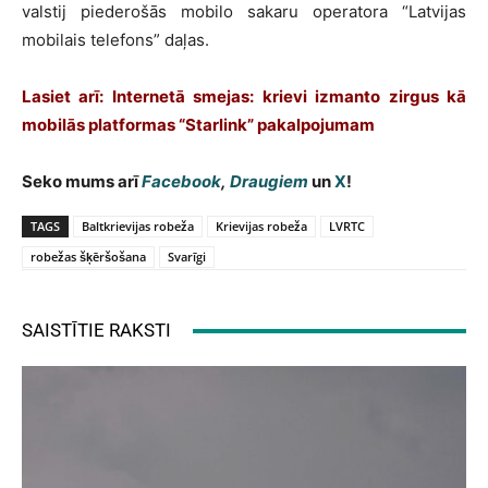
valstij piederošās mobilo sakaru operatora “Latvijas
mobilais telefons” daļas.
Lasiet arī: Internetā smejas: krievi izmanto zirgus kā
mobilās platformas “Starlink” pakalpojumam
Seko mums arī
Facebook
,
Draugiem
un
X
!
TAGS
Baltkrievijas robeža
Krievijas robeža
LVRTC
robežas šķēršošana
Svarīgi
SAISTĪTIE RAKSTI