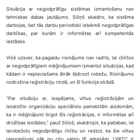
Situācija ar negodprātīgu sistēmas izmantošanu nav
tehniskas dabas jautājums. Siliņš skaidro, ka sistēma
darbojas, bet tās darbu periodiski ietekmē negodprātīgas
darbības, par kurām ir informētas arī kompetentās
iestādes.
Viņš uzsver, ka pagaidu risinājums nav radīts, lai cīnītos
ar negodprātīgiem mēģinājumiem izmantot situācijas, kad
kādam ir nepieciešams ātrāk šķērsot robežu. Risinājums
nodrošina reģistrāciju rindā, un šī funkcija strādā.
“Par situāciju ar, iespējams, viltus reģistrācijām un
iesaistīto organizāciju speciālistu pamatotām aizdomām,
ka ir mēģinājumi tirgot šīs reģistrācijas, ir informētas arī
drošības iestādes,” pauž Siliņš, skaidrojot, ka patlaban, lai
ierobežotu negodprātīgu rīcību un redzot, ka šie viltus
pieprasījumi nāk no citu valstu IP adresēm, LVRTC ir