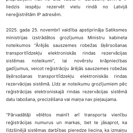
liedzis iespēju rezervēt vietu rindā no Latvijā
nereģistrētām IP adresēm.
2025. gada 25. novembrī valdība apstiprināja Satiksmes
ministrijas izstrādātos grozījumus Ministru kabineta
noteikumos “Ārējās sauszemes robežas šķērsošanas
transportlīdzekļu elektroniskās rindas rezervācijas
sistēmas noteikumi”, lai novērstu krāpniecības
gadījumus, veicot reģistrāciju ārējās sauszemes robežas
šķērsošanas transportlīdzekļu elektroniskās rindas
rezervācijas sistēmā. Līdz ar noteikumu grozījumiem pēc
reģistrācijas elektroniskajā rindas rezervācijas sistēmā
datu labošana, precizēšana vai maiņa nav pieļaujama.
“Pārvadātāji vēlētos mainīt arī transporta vienību
reģistrācijas numurus un markas, bet te jāsaprot, ka
līdzšinējā sistēmas darbības pieredze liecina, ka izmaiņu