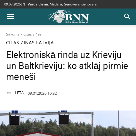
09.08.2026
EN
Vārda diena:
Madara, Genoveva, Genovefa
Sākums
Citas ziņas
CITAS ZIŅAS
LATVIJA
Elektroniskā rinda uz Krieviju
un Baltkrieviju: ko atklāj pirmie
mēneši
LETA
09.01.2026 10:32