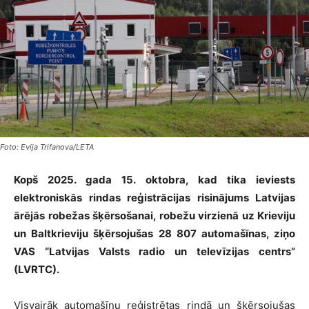
Foto: Evija Trifanova/LETA
Kopš 2025. gada 15. oktobra, kad tika ieviests
elektroniskās rindas reģistrācijas risinājums Latvijas
ārējās robežas šķērsošanai, robežu virzienā uz Krieviju
un Baltkrieviju šķērsojušas 28 807 automašīnas, ziņo
VAS “Latvijas Valsts radio un televīzijas centrs”
(LVRTC).
Visvairāk automašīnu reģistrētas rindā un šķērsojušas