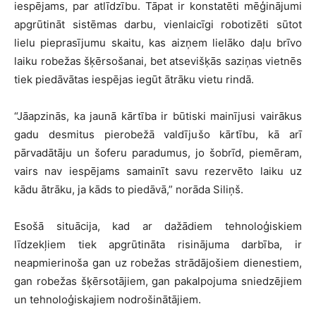
iespējams, par atlīdzību. Tāpat ir konstatēti mēģinājumi
apgrūtināt sistēmas darbu, vienlaicīgi robotizēti sūtot
lielu pieprasījumu skaitu, kas aizņem lielāko daļu brīvo
laiku robežas šķērsošanai, bet atsevišķās saziņas vietnēs
tiek piedāvātas iespējas iegūt ātrāku vietu rindā.
“Jāapzinās, ka jaunā kārtība ir būtiski mainījusi vairākus
gadu desmitus pierobežā valdījušo kārtību, kā arī
pārvadātāju un šoferu paradumus, jo šobrīd, piemēram,
vairs nav iespējams samainīt savu rezervēto laiku uz
kādu ātrāku, ja kāds to piedāvā,” norāda Siliņš.
Esošā situācija, kad ar dažādiem tehnoloģiskiem
līdzekļiem tiek apgrūtināta risinājuma darbība, ir
neapmierinoša gan uz robežas strādājošiem dienestiem,
gan robežas šķērsotājiem, gan pakalpojuma sniedzējiem
un tehnoloģiskajiem nodrošinātājiem.