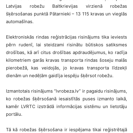
Latvijas robežu Baltkrievijas virzienā robežas
šķērsošanas punktā Pātarnieki – 13 115 kravas un vieglās
automašīnas.
Elektroniskās rindas reģistrācijas risinājums tika ieviests
pērn rudenī, lai steidzami risinātu būtiskos satiksmes
drošības, kā arī citus drošības apdraudējumus, ko radīja
kilometriem garās kravas transporta rindas šoseju malās
pierobežā, kas veidojās, jo kravas transporta līdzekļi
dienām un nedēļām gaidīja iespēju šķērsot robežu.
Izmantotais risinājums “lvrobeza.lv” ir pagaidu risinājums,
ko robežas šķērsošanā iesaistītās puses izmanto laikā,
kamēr LVRTC izstrādā informācijas sistēmu un lietotāju
portālu.
Tā kā robežas šķērsošana ir iespējama tikai reģistrētajā