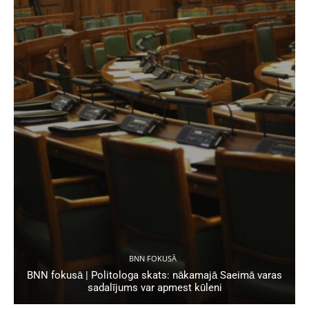
BNN FOKUSĀ
BNN fokusā | Politologa skats: nākamajā Saeimā varas
sadalījums var apmest kūleni