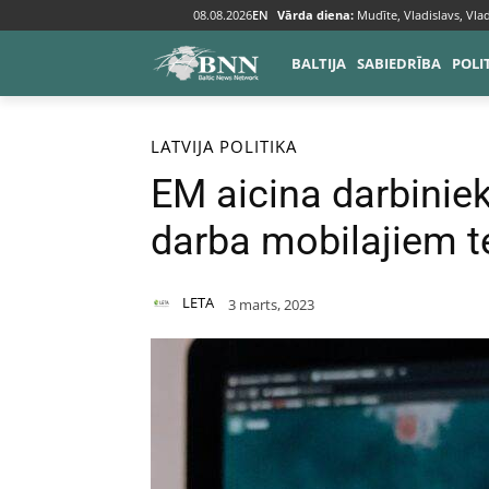
08.08.2026
EN
Vārda diena:
Mudīte, Vladislavs, Vlad
BALTIJA
SABIEDRĪBA
POLI
Sākums
Baltija
Latvija
LATVIJA
POLITIKA
EM aicina darbinie
darba mobilajiem t
LETA
3 marts, 2023