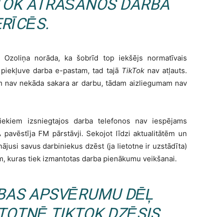
TOK
ATRAŠANOS DARBA
ERĪCĒS.
Ozoliņa norāda, ka šobrīd top iekšējs normatīvais
 piekļuve darba e-pastam, tad tajā
TikTok
nav atļauts.
em nav nekāda sakara ar darbu, tādam aizliegumam nav
niekiem izsniegtajos darba telefonos nav iespējams
 pavēstīja FM pārstāvji. Sekojot līdzi aktualitātēm un
nājusi savus darbiniekus dzēst (ja lietotne ir uzstādīta)
, kuras tiek izmantotas darba pienākumu veikšanai.
ĪBAS APSVĒRUMU DĒĻ
ETOTNĒ
TIKTOK
DZĒSIS