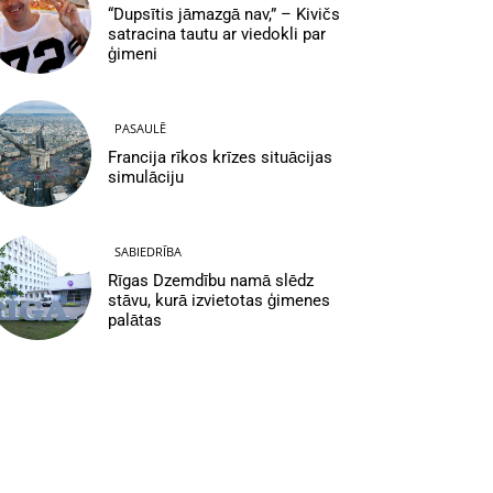
“Dupsītis jāmazgā nav,” – Kivičs
satracina tautu ar viedokli par
ģimeni
PASAULĒ
Francija rīkos krīzes situācijas
simulāciju
SABIEDRĪBA
Rīgas Dzemdību namā slēdz
stāvu, kurā izvietotas ģimenes
palātas