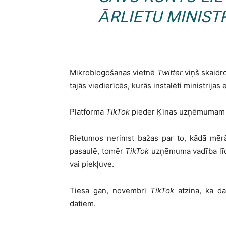
ĀRLIETU MINIST
Mikroblogošanas vietnē
Twitter
viņš skaidro
tajās viedierīcēs, kurās instalēti ministrijas 
Platforma
TikTok
pieder Ķīnas uzņēmuma
Rietumos nerimst bažas par to, kādā mērā 
pasaulē, tomēr
TikTok
uzņēmuma vadība līdz
vai piekļuve.
Tiesa gan, novembrī
TikTok
atzina, ka da
datiem.