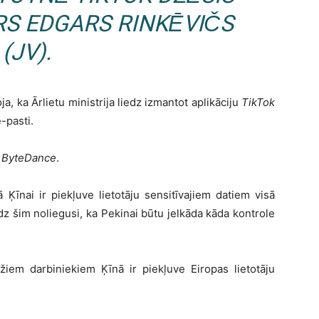
RS EDGARS RINKĒVIČS
(JV).
ja, ka Ārlietu ministrija liedz izmantot aplikāciju
TikTok
e-pasti.
m
ByteDance
.
Ķīnai ir piekļuve lietotāju sensitīvajiem datiem visā
 šim noliegusi, ka Pekinai būtu jelkāda kāda kontrole
žiem darbiniekiem Ķīnā ir piekļuve Eiropas lietotāju