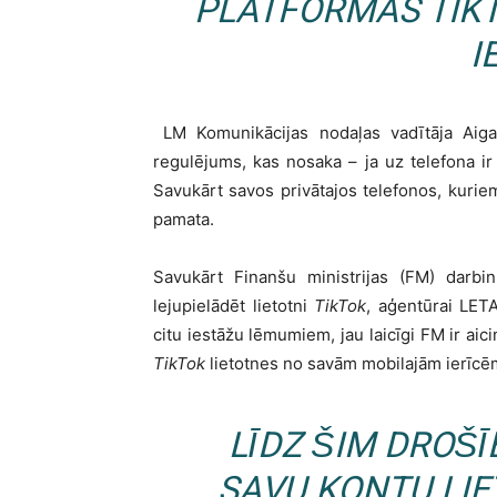
PLATFORMAS
TIK
I
LM Komunikācijas nodaļas vadītāja Aiga 
regulējums, kas nosaka – ja uz telefona ir
Savukārt savos privātajos telefonos, kuri
pamata.
Savukārt Finanšu ministrijas (FM) darbi
lejupielādēt lietotni
TikTok
, aģentūrai LETA
citu iestāžu lēmumiem, jau laicīgi FM ir aici
TikTok
lietotnes no savām mobilajām ierīcēm
LĪDZ ŠIM DROŠ
SAVU KONTU LI