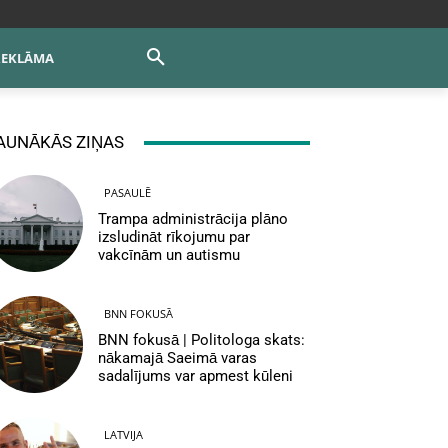
REKLĀMA
AUNĀKĀS ZIŅAS
PASAULĒ
Trampa administrācija plāno
izsludināt rīkojumu par
vakcīnām un autismu
BNN FOKUSĀ
BNN fokusā | Politologa skats:
nākamajā Saeimā varas
sadalījums var apmest kūleni
LATVIJA