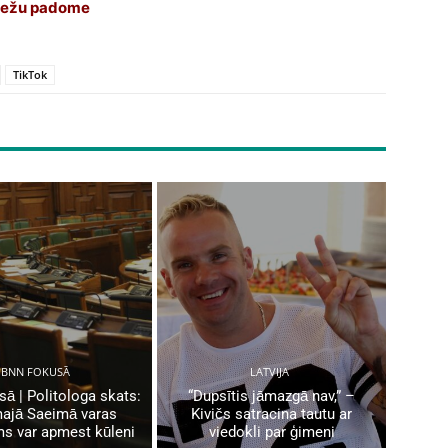
 mežu padome
TikTok
BNN FOKUSĀ
LATVIJA
ā | Politologa skats:
“Dupsītis jāmazgā nav,” –
ajā Saeimā varas
Kivičs satracina tautu ar
ms var apmest kūleni
viedokli par ģimeni