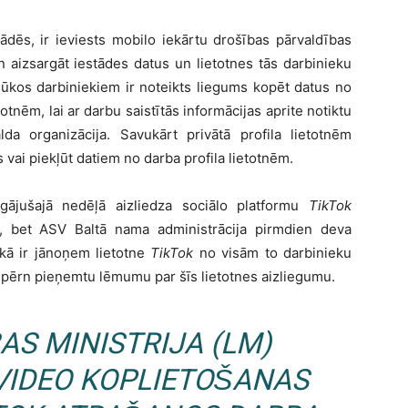
ādēs, ir ieviests mobilo iekārtu drošības pārvaldības
un aizsargāt iestādes datus un lietotnes tās darbinieku
olūkos darbiniekiem ir noteikts liegums kopēt datus no
totnēm, lai ar darbu saistītās informācijas aprite notiktu
alda organizācija. Savukārt privātā profila lietotnēm
 vai piekļūt datiem no darba profila lietotnēm.
gājušajā nedēļā aizliedza sociālo platformu
TikTok
cēs, bet ASV Baltā nama administrācija pirmdien deva
kā ir jānoņem lietotne
TikTok
no visām to darbinieku
a pērn pieņemtu lēmumu par šīs lietotnes aizliegumu.
AS MINISTRIJA (LM)
 VIDEO KOPLIETOŠANAS