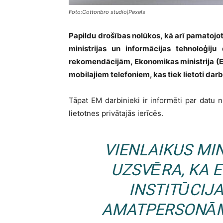
Foto:Cottonbro studio\Pexels
Papildu drošības nolūkos, kā arī pamatojo
ministrijas un informācijas tehnoloģiju
rekomendācijām, Ekonomikas ministrija (EM)
mobilajiem telefoniem, kas tiek lietoti dar
Tāpat EM darbinieki ir informēti par datu no
lietotnes privātajās ierīcēs.
VIENLAIKUS MI
UZSVĒRA, KA 
INSTITŪCIJ
AMATPERSONĀ