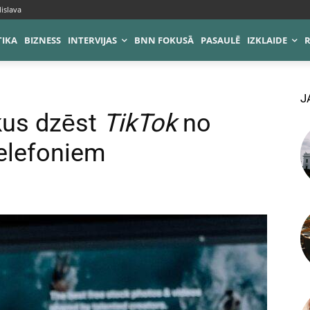
islava
TIKA
BIZNESS
INTERVIJAS
BNN FOKUSĀ
PASAULĒ
IZKLAIDE
J
kus dzēst
TikTok
no
elefoniem