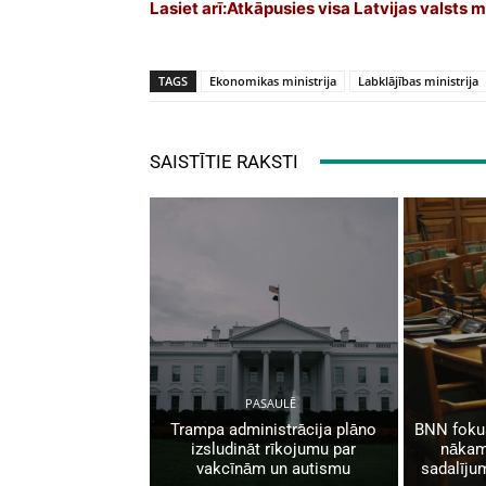
Lasiet arī:
Atkāpusies visa Latvijas valsts
TAGS
Ekonomikas ministrija
Labklājības ministrija
SAISTĪTIE RAKSTI
PASAULĒ
Trampa administrācija plāno
BNN fokus
izsludināt rīkojumu par
nākam
vakcīnām un autismu
sadalīju