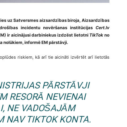
ties uz Satversmes aizsardzības biroja, Aizsardzības
 drošības incidentu novēršanas institūcijas
Cert.lv
 ir aicinājusi darbiniekus izdzēst lietotni
TikTok
no
ba nolūkiem, informē EM pārstāvji.
plūdes riskiem, kā arī tie aicināti izvērtēt arī lietotās
NISTRIJAS PĀRSTĀVJI
EM RESORĀ NEVIENAI
AI, NE VADOŠAJĀM
M NAV
TIKTOK
KONTA.