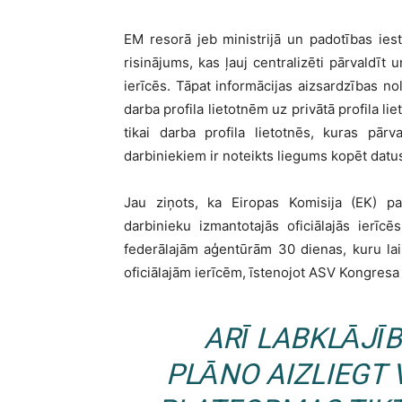
EM resorā jeb ministrijā un padotības iest
risinājums, kas ļauj centralizēti pārvaldīt 
ierīcēs. Tāpat informācijas aizsardzības n
darba profila lietotnēm uz privātā profila lie
tikai darba profila lietotnēs, kuras pārv
darbiniekiem ir noteikts liegums kopēt datus
Jau ziņots, ka Eiropas Komisija (EK) pa
darbinieku izmantotajās oficiālajās ierī
federālajām aģentūrām 30 dienas, kuru lai
oficiālajām ierīcēm, īstenojot ASV Kongres
ARĪ LABKLĀJĪB
PLĀNO AIZLIEGT