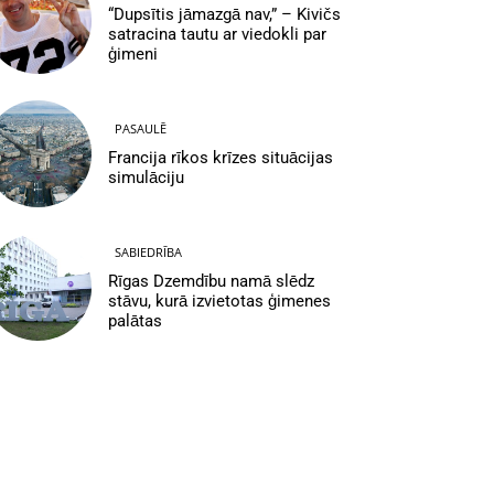
“Dupsītis jāmazgā nav,” – Kivičs
satracina tautu ar viedokli par
ģimeni
PASAULĒ
Francija rīkos krīzes situācijas
simulāciju
SABIEDRĪBA
Rīgas Dzemdību namā slēdz
stāvu, kurā izvietotas ģimenes
palātas