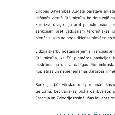
Eiropas Savienības Augstā pārstāve ārlietās
tikšanās vietnē “X” rakstīja, ka dota zaļā g
kuri izvērš agresiju pret palestīniešiem 
sankcijām pret vadošājām teroristiskās o
pienācis laiks no nogaidīšanas pievērsties 
Līdzīgi skarbu nostāju ieņēmis Francijas ārl
“X” rakstīja, ka ES piemēros sankcijas I
ekstrēmisma un vardabīgas Rietumkrasta k
nopietnās un nepieņemamās darbības ir nek
Sankcijas būs vērstas pret personām, kas s
teritorijā, bet vairākas bloka dalībvalsti
Francija un Zviedrija rosinājušas ieviest t