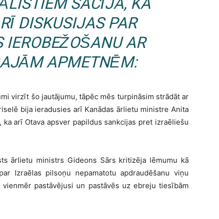
LISTIEM SACĪJA, KA
RĪ DISKUSIJAS PAR
S IEROBEŽOŠANU AR
GAJĀM APMETNĒM:
mi virzīt šo jautājumu, tāpēc mēs turpināsim strādāt ar
selē bija ieradusies arī Kanādas ārlietu ministre Anita
, ka arī Otava apsver papildus sankcijas pret izraēliešu
sts ārlietu ministrs Gideons Sārs kritizēja lēmumu kā
 par Izraēlas pilsoņu nepamatotu apdraudēšanu viņu
ēla vienmēr pastāvējusi un pastāvēs uz ebreju tiesībām