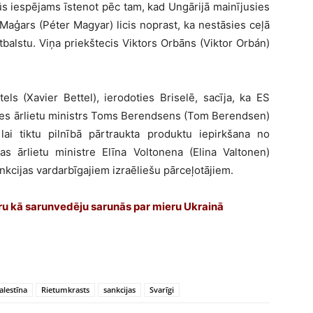
ūs iespējams īstenot pēc tam, kad Ungārijā mainījusies
Maģars (Péter Magyar) licis noprast, ka nestāsies ceļā
tbalstu. Viņa priekštecis Viktors Orbāns (Viktor Orbán)
.
ls (Xavier Bettel), ierodoties Briselē, sacīja, ka ES
ndes ārlietu ministrs Toms Berendsens (Tom Berendsen)
lai tiktu pilnībā pārtraukta produktu iepirkšana no
 ārlietu ministre Elīna Voltonena (Elina Valtonen)
ankcijas vardarbīgajiem izraēliešu pārceļotājiem.
leru kā sarunvedēju sarunās par mieru Ukrainā
alestīna
Rietumkrasts
sankcijas
Svarīgi