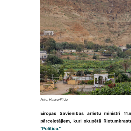
Foto: Ninara/Flickr
Eiropas Savienības ārlietu ministri 11.
pārceļotājiem, kuri okupētā Rietumkrasta
“Politico.”