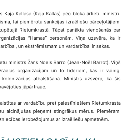
 Kaja Kallasa (Kaja Kallas) pēc bloka ārlietu ministru
aisma, lai piemērotu sankcijas izraēliešu pārceļotājiem,
okupētajā Rietumkrastā. Tāpat panākta vienošanās par
rganizācijas “Hamas” personām. Viņa uzsvēra, ka ir
darbībai, un ekstrēmismam un vardarbībai ir sekas.
ietu ministrs Žans Noels Barro (Jean-Noël Barrot). Viņš
zraēlas organizācijām un to līderiem, kas ir vainīgi
olonizācijas atbalstīšanā. Ministrs uzsvēra, ka šīs
avējoties jāpārtrauc.
aistītas ar vardabību pret palestīniešiem Rietumkrasta
s jau aicinājušas pieņemt stingrākus mērus. Piemēram,
irdzniecības ierobežojumus ar izraēliešu apmetnēm.