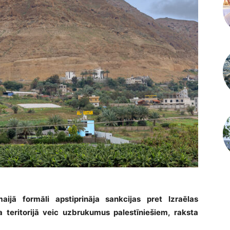
maijā formāli apstiprināja sankcijas pret Izraēlas
 teritorijā veic uzbrukumus palestīniešiem, raksta