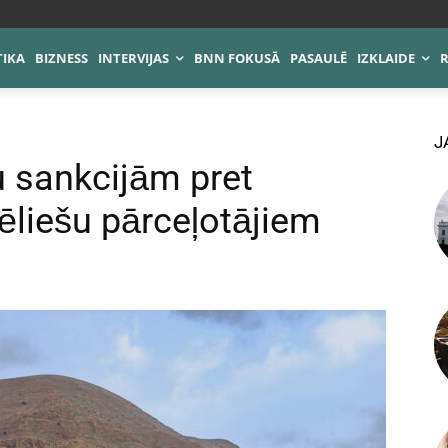
TIKA
BIZNESS
INTERVIJAS
BNN FOKUSĀ
PASAULĒ
IZKLAIDE
J
 sankcijām pret
ēliešu pārceļotājiem