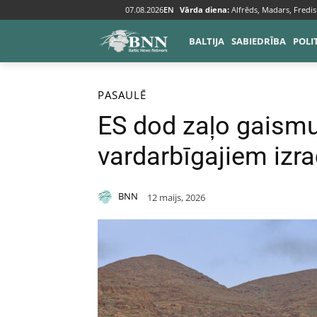
07.08.2026
EN
Vārda diena:
Alfrēds, Madars, Fredis
BALTIJA
SABIEDRĪBA
POLI
Sākums
Pasaulē
PASAULĒ
ES dod zaļo gaismu
vardarbīgajiem izra
BNN
12 maijs, 2026