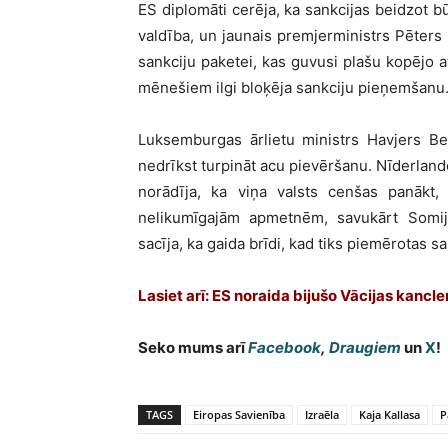
ES diplomāti cerēja, ka sankcijas beidzot b
valdība, un jaunais premjerministrs Pēters 
sankciju paketei, kas guvusi plašu kopējo a
mēnešiem ilgi bloķēja sankciju pieņemšanu
Luksemburgas ārlietu ministrs Havjers Bete
nedrīkst turpināt acu pievēršanu. Nīderla
norādīja, ka viņa valsts cenšas panākt, 
nelikumīgajām apmetnēm, savukārt Somijas
sacīja, ka gaida brīdi, kad tiks piemērotas s
Lasiet arī: ES noraida bijušo Vācijas kanc
Seko mums arī
Facebook
,
Draugiem
un
X
!
TAGS
Eiropas Savienība
Izraēla
Kaja Kallasa
P