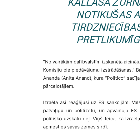
KALLASA ŽURNĀ
NOTIKUŠAS A
TIRDZNIECĪBA
PRETLIKUMĪ
“No vairākām dalībvalstīm izskanēja aicināju
Komisiju pie piedāvājumu izstrādāšanas.” Bri
Ananda (Anita Anand), kura “Politico” sacīja
pārceļotājiem.
Izraēla asi reaģējusi uz ES sankcijām. Val
patvaļīgu un politizētu, un apvainoja ES
politisko uzskatu dēļ. Viņš teica, ka Izra
apmesties savas zemes sirdī.