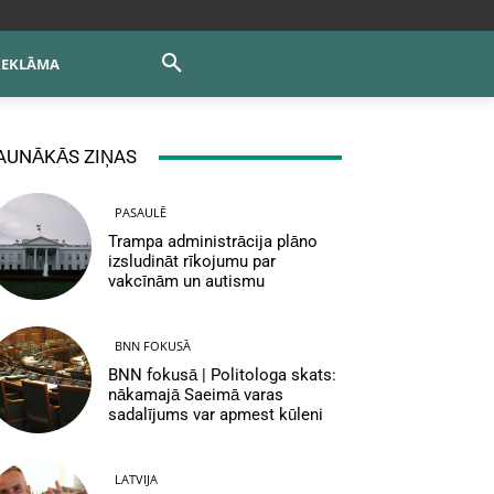
REKLĀMA
AUNĀKĀS ZIŅAS
PASAULĒ
Trampa administrācija plāno
izsludināt rīkojumu par
vakcīnām un autismu
BNN FOKUSĀ
BNN fokusā | Politologa skats:
nākamajā Saeimā varas
sadalījums var apmest kūleni
LATVIJA