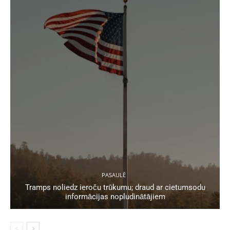
PASAULĒ
Tramps noliedz ieroču trūkumu; draud ar cietumsodu
informācijas nopludinātājiem