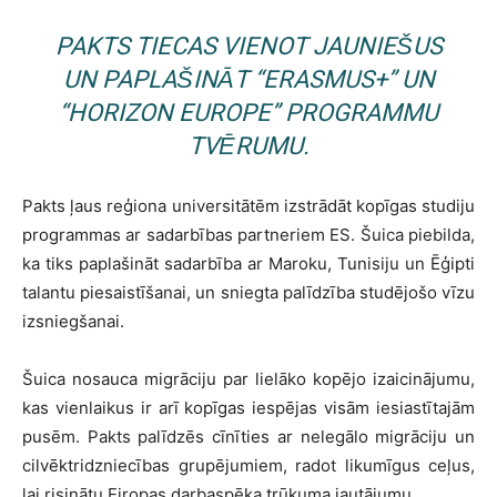
PAKTS TIECAS VIENOT JAUNIEŠUS
UN PAPLAŠINĀT “ERASMUS+” UN
“HORIZON EUROPE” PROGRAMMU
TVĒRUMU.
Pakts ļaus reģiona universitātēm izstrādāt kopīgas studiju
programmas ar sadarbības partneriem ES. Šuica piebilda,
ka tiks paplašināt sadarbība ar Maroku, Tunisiju un Ēģipti
talantu piesaistīšanai, un sniegta palīdzība studējošo vīzu
izsniegšanai.
Šuica nosauca migrāciju par lielāko kopējo izaicinājumu,
kas vienlaikus ir arī kopīgas iespējas visām iesiastītajām
pusēm. Pakts palīdzēs cīnīties ar nelegālo migrāciju un
cilvēktridzniecības grupējumiem, radot likumīgus ceļus,
lai risinātu Eiropas darbaspēka trūkuma jautājumu.