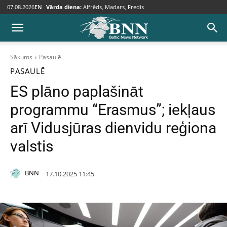
07.08.2026
EN
Vārda diena:
Alfrēds, Madars, Fredis
Sākums
Pasaulē
PASAULĒ
ES plāno paplašināt
programmu “Erasmus”; iekļaus
arī Vidusjūras dienvidu reģiona
valstis
BNN
17.10.2025 11:45