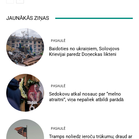
JAUNĀKĀS ZIŅAS
PASAULĒ
Baidoties no ukraiņiem, Solovjovs
Krievijai paredz Doņeckas likteni
PASAULĒ
Sedokovu atkal nosauc par “melno
atraitni”, viņa nepaliek atbildi parādā
PASAULĒ
Tramps noliedz ieroču trūkumu; draud ar