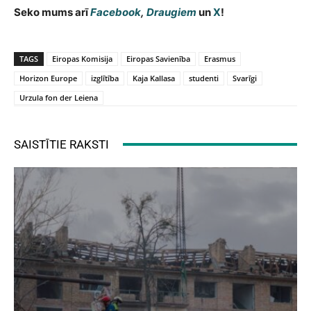
Seko mums arī
Facebook
,
Draugiem
un
X
!
TAGS
Eiropas Komisija
Eiropas Savienība
Erasmus
Horizon Europe
izglītība
Kaja Kallasa
studenti
Svarīgi
Urzula fon der Leiena
SAISTĪTIE RAKSTI