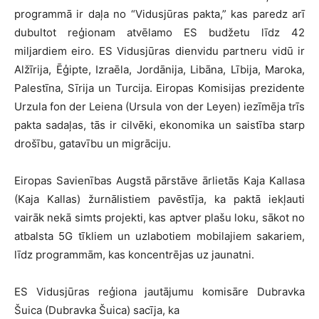
programmā ir daļa no “Vidusjūras pakta,” kas paredz arī
dubultot reģionam atvēlamo ES budžetu līdz 42
miljardiem eiro. ES Vidusjūras dienvidu partneru vidū ir
Alžīrija, Ēģipte, Izraēla, Jordānija, Libāna, Lībija, Maroka,
Palestīna, Sīrija un Turcija. Eiropas Komisijas prezidente
Urzula fon der Leiena (Ursula von der Leyen) iezīmēja trīs
pakta sadaļas, tās ir cilvēki, ekonomika un saistība starp
drošību, gatavību un migrāciju.
Eiropas Savienības Augstā pārstāve ārlietās Kaja Kallasa
(Kaja Kallas) žurnālistiem pavēstīja, ka paktā iekļauti
vairāk nekā simts projekti, kas aptver plašu loku, sākot no
atbalsta 5G tīkliem un uzlabotiem mobilajiem sakariem,
līdz programmām, kas koncentrējas uz jaunatni.
ES Vidusjūras reģiona jautājumu komisāre Dubravka
Šuica (Dubravka Šuica) sacīja, ka