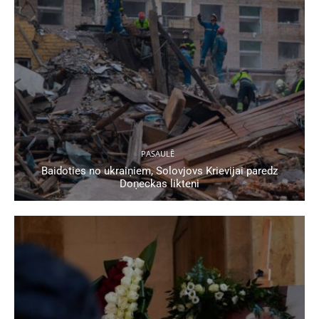
PASAULĒ
Baidoties no ukraiņiem, Solovjovs Krievijai paredz
Doņeckas likteni