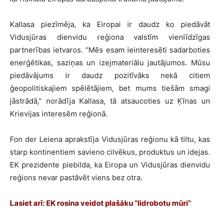
Kallasa piezīmēja, ka Eiropai ir daudz ko piedāvāt
Vidusjūras dienvidu reģiona valstīm vienlīdzīgas
partnerības ietvaros. “Mēs esam ieinteresēti sadarboties
enerģētikas, saziņas un izejmateriālu jautājumos. Mūsu
piedāvājums ir daudz pozitīvāks nekā citiem
ģeopolitiskajiem spēlētājiem, bet mums tiešām smagi
jāstrādā,” norādīja Kallasa, tā atsaucoties uz Ķīnas un
Krievijas interesēm reģionā.
Fon der Leiena aprakstīja Vidusjūras reģionu kā tiltu, kas
starp kontinentiem savieno cilvēkus, produktus un idejas.
EK prezidente piebilda, ka Eiropa un Vidusjūras dienvidu
reģions nevar pastāvēt viens bez otra.
Lasiet arī: EK rosina veidot plašāku “lidrobotu mūri”