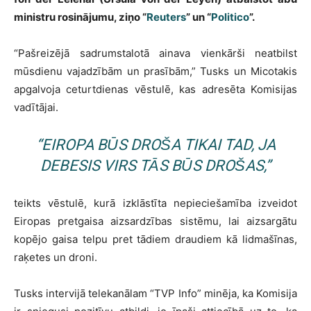
ministru rosinājumu, ziņo “
Reuters
” un “
Politico
”.
“Pašreizējā sadrumstalotā ainava vienkārši neatbilst
mūsdienu vajadzībām un prasībām,” Tusks un Micotakis
apgalvoja ceturtdienas vēstulē, kas adresēta Komisijas
vadītājai.
“EIROPA BŪS DROŠA TIKAI TAD, JA
DEBESIS VIRS TĀS BŪS DROŠAS,”
teikts vēstulē, kurā izklāstīta nepieciešamība izveidot
Eiropas pretgaisa aizsardzības sistēmu, lai aizsargātu
kopējo gaisa telpu pret tādiem draudiem kā lidmašīnas,
raķetes un droni.
Tusks intervijā telekanālam “TVP Info” minēja, ka Komisija