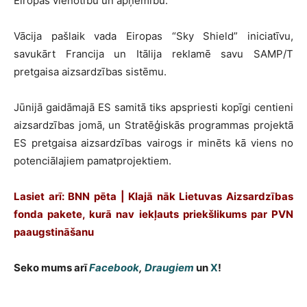
Eiropas vienotību un apņēmību.
Vācija pašlaik vada Eiropas “Sky Shield” iniciatīvu,
savukārt Francija un Itālija reklamē savu SAMP/T
pretgaisa aizsardzības sistēmu.
Jūnijā gaidāmajā ES samitā tiks apspriesti kopīgi centieni
aizsardzības jomā, un Stratēģiskās programmas projektā
ES pretgaisa aizsardzības vairogs ir minēts kā viens no
potenciālajiem pamatprojektiem.
Lasiet arī:
BNN pēta | Klajā nāk Lietuvas Aizsardzības
fonda pakete, kurā nav iekļauts priekšlikums par PVN
paaugstināšanu
Seko mums arī
Facebook
,
Draugiem
un
X
!