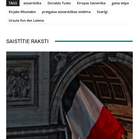
TAGS
aizsardzība
Donalds Tusks
Eiropas Savienība
gaisa telpa
Kirjaks Micotakis
pretgaisa aizsardzības sistēma
Svarīgi
Urzula fon der Leiena
SAISTĪTIE RAKSTI