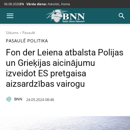
06.08.2026
EN
Vārda diena:
Askolds, Aisma
Sākums
Pasaulē
PASAULĒ
POLITIKA
Fon der Leiena atbalsta Polijas
un Grieķijas aicinājumu
izveidot ES pretgaisa
aizsardzības vairogu
BNN
24.05.2024 08:48