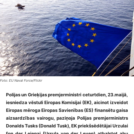
Foto: EU Naval Force/Flickr
Polijas un Grieķijas premjerministri ceturtdien, 23.maijā,
iesniedza vēstuli Eiropas Komisijai (EK), aicinot izveidot
Eiropas mēroga Eiropas Savienības (ES) finansētu gaisa
aizsardzības vairogu, paziņoja Polijas premjerministrs
Donalds Tusks (Donald Tusk), EK priekšsēdētājai Urzulai
fon der Leienai (Ursula von der Leyen) atbalstot abu