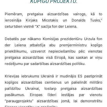
KOPĪGU PROJEKTU.
Piemēram, pretgaisa aizsardzības vairogs, kā to
ierosināja Kirjaks Micotakis un Donalds Tusks,”
ceturtdien vietnē “X” sacīja fon der Leiena.
Debatēs par nākamo Komisijas prezidentūru Urzula fon
der Leiena atbalstīja abu premjerministru kopīgo
priekšlikumu, uzsverot nepieciešamību pēc vienotas
pretgaisa aizsardzības visā Eiropā, kas saskan ar viņu
redzējumu par sadarbības aizsardzības politiku.
Krievijas iebrukums Ukrainā ir mudinājis ES pastiprināt
kopīgos aizsardzības centienus un palielināt militāro
palīdzību Ukrainai, tostarp pretgaisa aizsardzības
pasākumus. Eiropas līderi iestājas par vienotu
“paraugprojektu” aizsardzības jomā, lai demonstrētu