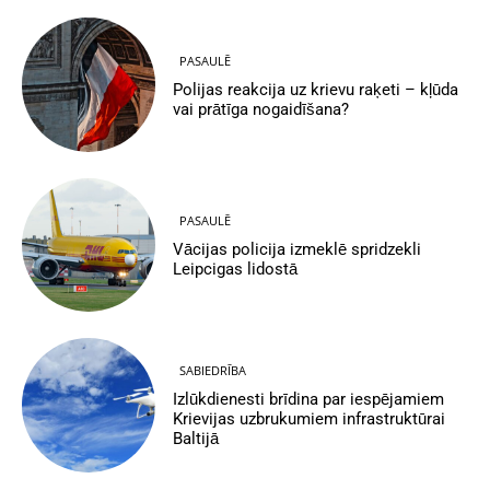
PASAULĒ
Polijas reakcija uz krievu raķeti – kļūda
vai prātīga nogaidīšana?
PASAULĒ
Vācijas policija izmeklē spridzekli
Leipcigas lidostā
SABIEDRĪBA
Izlūkdienesti brīdina par iespējamiem
Krievijas uzbrukumiem infrastruktūrai
Baltijā