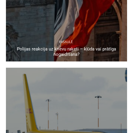
PASAULĒ
Polijas reakcija uz krievu raķeti – kļūda vai prātīga
nogaidīšana?