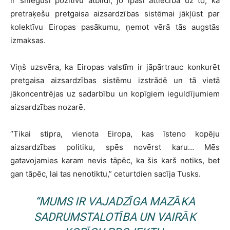
ir sniegusi pozitīvu atbildi, jo īpaši attiecībā uz to, ka
pretraķešu pretgaisa aizsardzības sistēmai jākļūst par
kolektīvu Eiropas pasākumu, ņemot vērā tās augstās
izmaksas.
Viņš uzsvēra, ka Eiropas valstīm ir jāpārtrauc konkurēt
pretgaisa aizsardzības sistēmu izstrādē un tā vietā
jākoncentrējas uz sadarbību un kopīgiem ieguldījumiem
aizsardzības nozarē.
“Tikai stipra, vienota Eiropa, kas īsteno kopēju
aizsardzības politiku, spēs novērst karu… Mēs
gatavojamies karam nevis tāpēc, ka šis karš notiks, bet
gan tāpēc, lai tas nenotiktu,” ceturtdien sacīja Tusks.
“MUMS IR VAJADZĪGA MAZĀKA
SADRUMSTALOTĪBA UN VAIRĀK