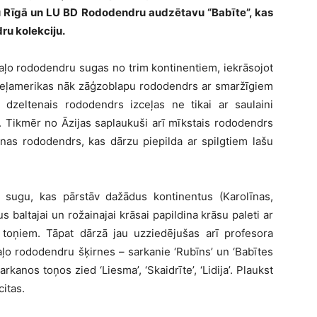
u Rīgā un LU BD Rododendru audzētavu “Babīte”, kas
dru kolekciju.
aļo rododendru sugas no trim kontinentiem, iekrāsojot
meļamerikas nāk zāģzoblapu rododendrs ar smaržīgiem
 dzeltenais rododendrs izceļas ne tikai ar saulaini
 Tikmēr no Āzijas saplaukuši arī mīkstais rododendrs
nas rododendrs, kas dārzu piepilda ar spilgtiem lašu
 sugu, kas pārstāv dažādus kontinentus (Karolīnas,
baltajai un rožainajai krāsai papildina krāsu paleti ar
m toņiem. Tāpat dārzā jau uzziedējušas arī profesora
ļo rododendru šķirnes – sarkanie ‘Rubīns’ un ‘Babītes
arkanos toņos zied ‘Liesma’, ‘Skaidrīte’, ‘Lidija’. Plaukst
citas.