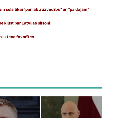
iem sola tikai “par labu uzvedību” un “pa daļām”
 kļūst par Latvijas pilsoni
 likteņa favorītes