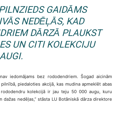
PILNZIEDS GAIDĀMS
IVĀS NEDĒĻĀS, KAD
DRIEM DĀRZĀ PLAUKST
LES UN CITI KOLEKCIJU
AUGI.
zs nav iedomājams bez rododendriem. Šogad aicinām
 pilnībā, piedaloties akcijā, kas mudina apmeklēt abas
rododendru kolekcijā ir jau teju 50 000 augu, kuru
n dažas nedēļas,” stāsta LU Botāniskā dārza direktore