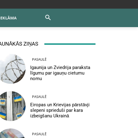
REKLĀMA
AUNĀKĀS ZIŅAS
PASAULĒ
Igaunija un Zviedrija paraksta
līgumu par igauņu cietumu
nomu
PASAULĒ
Eiropas un Krievijas pārstāvji
slepeni sprieduši par kara
izbeigšanu Ukrainā
PASAULĒ