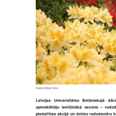
Publicitātes foto
Latvijas Universitātes Botāniskajā d
apmeklētāju iemīļotākā sezona – rodod
piedalīties akcijā un doties rododendru 