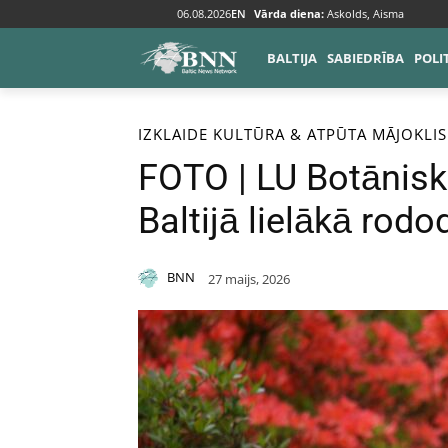
06.08.2026
EN
Vārda diena:
Askolds, Aisma
BALTIJA
SABIEDRĪBA
POLI
Sākums
Izklaide
IZKLAIDE
KULTŪRA & ATPŪTA
MĀJOKLIS
FOTO | LU Botānisk
Baltijā lielākā rod
BNN
27 maijs, 2026