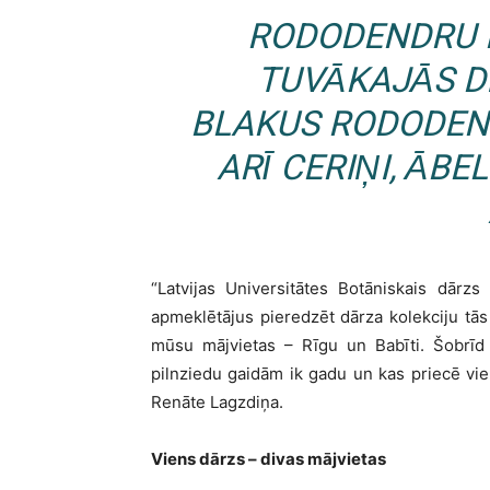
RODODENDRU 
TUVĀKAJĀS D
BLAKUS RODODEN
ARĪ CERIŅI, ĀBE
“Latvijas Universitātes Botāniskais dār
apmeklētājus pieredzēt dārza kolekciju tās
mūsu mājvietas – Rīgu un Babīti. Šobrīd 
pilnziedu gaidām ik gadu un kas priecē vie
Renāte Lagzdiņa.
Viens dārzs – divas mājvietas