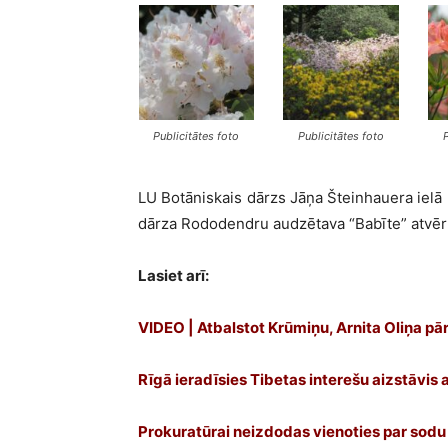
Publicitātes foto
Publicitātes foto
LU Botāniskais dārzs Jāņa Šteinhauera ielā 
dārza Rododendru audzētava “Babīte” atvērt
Lasiet arī:
VIDEO | Atbalstot Krūmiņu, Arnita Oliņa 
Rīgā ieradīsies Tibetas interešu aizstāvis a
Prokuratūrai neizdodas vienoties par sodu