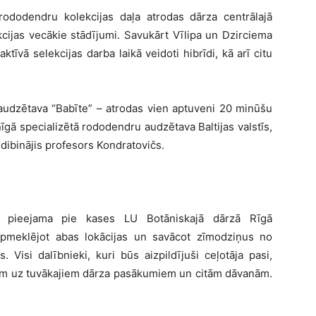
ododendru kolekcijas daļa atrodas dārza centrālajā
ekcijas vecākie stādījumi. Savukārt Vīlipa un Dzirciema
tīvā selekcijas darba laikā veidoti hibrīdi, kā arī citu
audzētava “Babīte” – atrodas vien aptuveni 20 minūšu
īgā specializētā rododendru audzētava Baltijas valstīs,
, dibinājis profesors Kondratovičs.
 pieejama pie kases LU Botāniskajā dārzā Rīgā
pmeklējot abas lokācijas un savācot zīmodziņus no
s. Visi dalībnieki, kuri būs aizpildījuši ceļotāja pasi,
etēm uz tuvākajiem dārza pasākumiem un citām dāvanām.