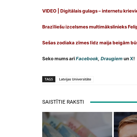
VIDEO | Digitālais gulags – internetu kriev
Brazīliešu izcelsmes multimākslinieks Felipe
Sešas zodiaka zīmes līdz maija beigām būs
Seko mums arī
Facebook
,
Draugiem
un
X
!
TAGS
Latvijas Universitāte
SAISTĪTIE RAKSTI