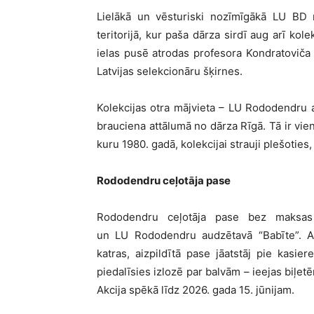
Lielākā un vēsturiski nozīmīgākā LU BD r
teritorijā, kur paša dārza sirdī aug arī kol
ielas pusē atrodas profesora Kondratoviča ak
Latvijas selekcionāru šķirnes.
Kolekcijas otra mājvieta – LU Rododendru 
brauciena attālumā no dārza Rīgā. Tā ir vien
kuru 1980. gadā, kolekcijai strauji plešoties
Rododendru ceļotāja pase
Rododendru ceļotāja pase bez maksas
un LU Rododendru audzētavā “Babīte”. A
katras, aizpildītā pase jāatstāj pie kasiere
piedalīsies izlozē par balvām – ieejas biļ
Akcija spēkā līdz 2026. gada 15. jūnijam.