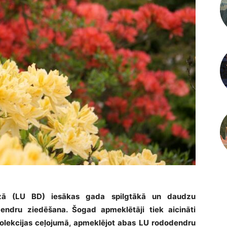
ārzā (LU BD) iesākas gada spilgtākā un daudzu
endru ziedēšana. Šogad apmeklētāji tiek aicināti
kolekcijas ceļojumā, apmeklējot abas LU rododendru