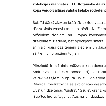
kolekcijas mājvietas – LU Botānisko dārz
kopā veido Baltijas valstīs lielāko rododen
Šobrīd dārzā aizvien krāšņāk uzzied vasarz
dārzu visās varavīksnes nokrāsās. No Zie
rožainiem ziediem, arī Eiropas izcelsmes
dzelteniem ziediem, bet spēcīgāko smaržu.
ar maigi gaiši dzelteniem ziediem un Japā
sārtiem un oranžiem toņiem.
Pilnziedā ir arī daļa mūžzaļo rododendru
Smirnova, Jakušimas rododendri), kas blakus 
vairāk vēsajiem purpura un zili violetie
Riharda Kondratoviča selekcionētās vasarza
Līva’ un dzeltenās ‘Austra’, ‘ Saule’, oranži-s
‘Babītes Indra’, ‘Uguns’, ‘Ausma’ un daudzas 