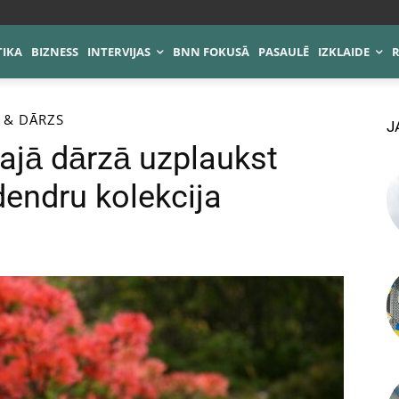
TIKA
BIZNESS
INTERVIJAS
BNN FOKUSĀ
PASAULĒ
IZKLAIDE
 & DĀRZS
J
ajā dārzā uzplaukst
odendru kolekcija