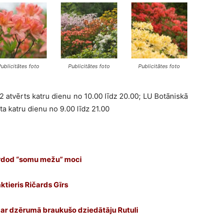
Publicitātes foto
Publicitātes foto
Publicitātes foto
2 atvērts katru dienu no 10.00 līdz 20.00; LU Botāniskā
a katru dienu no 9.00 līdz 21.00
pārdod “somu mežu” moci
ktieris Ričards Gīrs
 ar dzērumā braukušo dziedātāju Rutuli