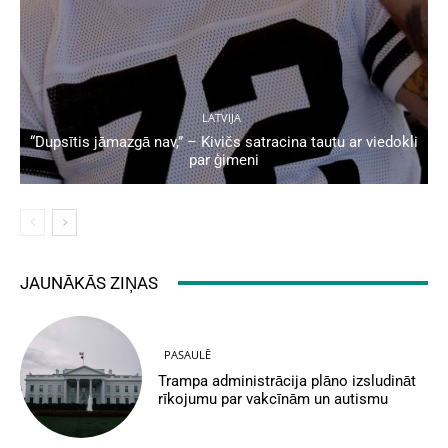
LATVIJA
“Dupsītis jāmazgā nav,” – Kivičs satracina tautu ar viedokli
par ģimeni
JAUNĀKĀS ZIŅAS
PASAULĒ
Trampa administrācija plāno izsludināt
rīkojumu par vakcīnām un autismu