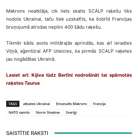
Makrons neatklāja, cik liels skaits SCALP raķešu tiks
nodots Ukrainai, taču tiek uzskatīts, ka šobrīd Francijas
bruņojumā atrodas nepilni 400 šādu raķešu.
Tikmēr kāds avots militārajās aprindās, kas arī ieradies
Viļņā, aģentūrai AFP izteicies, ka pirmās SCALP raķetes
jau nogādātas Ukrainā.
Lasiet arī:
Kijiva lūdz Berlīni nodrošināt tai spārnotās
raķetes
Taurus
TAGS
atbalsts Ukrainai
Emanuēls Makrons
Francija
NATO samits
Storm Shadow
Svarīgi
SAISTĪTIE RAKSTI