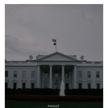
PASAULĒ