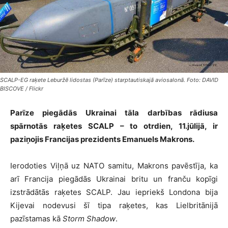
SCALP-EG raķete Leburžē lidostas (Parīze) starptautiskajā aviosalonā. Foto: DAVID
BISCOVE / Flickr
Parīze piegādās Ukrainai tāla darbības rādiusa
spārnotās raķetes SCALP – to otrdien, 11.jūlijā, ir
paziņojis Francijas prezidents Emanuels Makrons.
Ierodoties Viļņā uz NATO samitu, Makrons pavēstīja, ka
arī Francija piegādās Ukrainai britu un franču kopīgi
izstrādātās raķetes SCALP. Jau iepriekš Londona bija
Kijevai nodevusi šī tipa raķetes, kas Lielbritānijā
pazīstamas kā
Storm Shadow
.