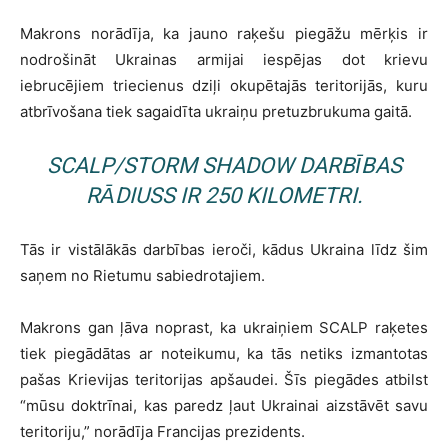
Makrons norādīja, ka jauno raķešu piegāžu mērķis ir
nodrošināt Ukrainas armijai iespējas dot krievu
iebrucējiem triecienus dziļi okupētajās teritorijās, kuru
atbrīvošana tiek sagaidīta ukraiņu pretuzbrukuma gaitā.
SCALP/STORM SHADOW DARBĪBAS
RĀDIUSS IR 250 KILOMETRI.
Tās ir vistālākās darbības ieroči, kādus Ukraina līdz šim
saņem no Rietumu sabiedrotajiem.
Makrons gan ļāva noprast, ka ukraiņiem SCALP raķetes
tiek piegādātas ar noteikumu, ka tās netiks izmantotas
pašas Krievijas teritorijas apšaudei. Šīs piegādes atbilst
“mūsu doktrīnai, kas paredz ļaut Ukrainai aizstāvēt savu
teritoriju,” norādīja Francijas prezidents.