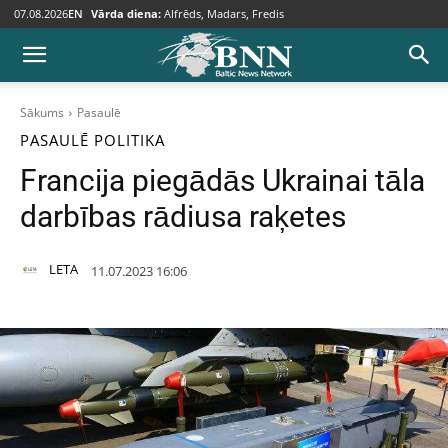
07.08.2026
EN
Vārda diena:
Alfrēds, Madars, Fredis
Sākums
Pasaulē
PASAULĒ
POLITIKA
Francija piegādās Ukrainai tāla
darbības rādiusa raķetes
LETA
11.07.2023 16:06