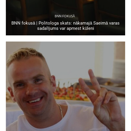
BNN FOKUSĀ
BNN fokusā | Politologa skats: nākamajā Saeimā varas
sadalījums var apmest kūleni