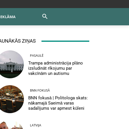
REKLĀMA
AUNĀKĀS ZIŅAS
PASAULĒ
Trampa administrācija plāno
izsludināt rīkojumu par
vakcīnām un autismu
BNN FOKUSĀ
BNN fokusā | Politologa skats:
nākamajā Saeimā varas
sadalījums var apmest kūleni
LATVIJA