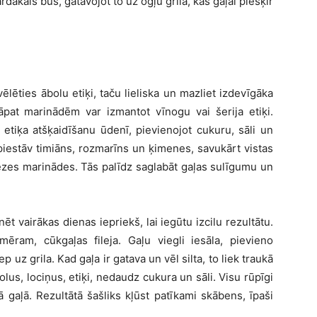
ākais būs, gatavojot to uz ogļu grila, kas gaļai piešķir
lēties ābolu etiķi, taču lieliska un mazliet izdevīgāka
 Tāpat marinādēm var izmantot vīnogu vai šerija etiķi.
etiķa atšķaidīšanu ūdenī, pievienojot cukuru, sāli un
 piestāv timiāns, rozmarīns un ķimenes, savukārt vistas
ēzes marinādes. Tās palīdz saglabāt gaļas sulīgumu un
 vairākas dienas iepriekš, lai iegūtu izcilu rezultātu.
ēram, cūkgaļas fileja. Gaļu viegli iesāla, pievieno
 uz grila. Kad gaļa ir gatava un vēl silta, to liek traukā
olus, lociņus, etiķi, nedaudz cukura un sāli. Visu rūpīgi
jā gaļā. Rezultātā šašliks kļūst patīkami skābens, īpaši