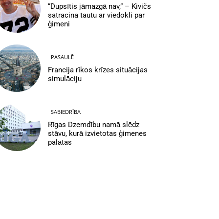
“Dupsītis jāmazgā nav,” – Kivičs
satracina tautu ar viedokli par
ģimeni
PASAULĒ
Francija rīkos krīzes situācijas
simulāciju
SABIEDRĪBA
Rīgas Dzemdību namā slēdz
stāvu, kurā izvietotas ģimenes
palātas