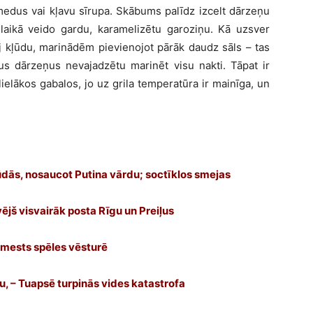
medus vai kļavu sīrupa. Skābums palīdz izcelt dārzeņu
laikā veido gardu, karamelizētu garoziņu. Kā uzsver
j kļūdu, marinādēm pievienojot pārāk daudz sāls – tas
us dārzeņus nevajadzētu marinēt visu nakti. Tāpat ir
ielākos gabalos, jo uz grila temperatūra ir mainīga, un
ļūdās, nosaucot Putina vārdu; soctīklos smejas
ējš visvairāk posta Rīgu un Preiļus
aimests spēles vēsturē
tu, – Tuapsē turpinās vides katastrofa