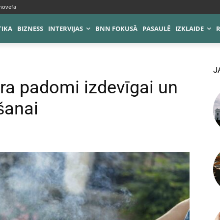
novefa
TIKA
BIZNESS
INTERVIJAS
BNN FOKUSĀ
PASAULĒ
IZKLAIDE
J
āra padomi izdevīgai un
šanai