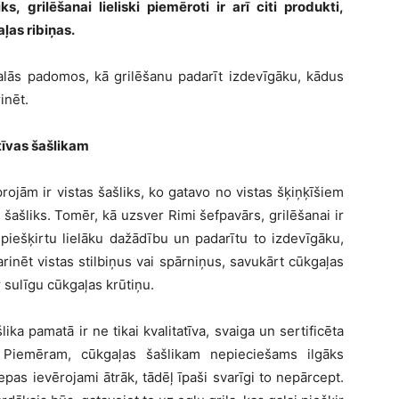
s, grilēšanai lieliski piemēroti ir arī citi produkti,
aļas ribiņas.
lās padomos, kā grilēšanu padarīt izdevīgāku, kādus
inēt.
atīvas šašlikam
rojām ir vistas šašliks, ko gatavo no vistas šķiņķīšiem
s šašliks. Tomēr, kā uzsver Rimi šefpavārs, grilēšanai ir
i piešķirtu lielāku dažādību un padarītu to izdevīgāku,
marinēt vistas stilbiņus vai spārniņus, savukārt cūkgaļas
r sulīgu cūkgaļas krūtiņu.
ka pamatā ir ne tikai kvalitatīva, svaiga un sertificēta
. Piemēram, cūkgaļas šašlikam nepieciešams ilgāks
epas ievērojami ātrāk, tādēļ īpaši svarīgi to nepārcept.