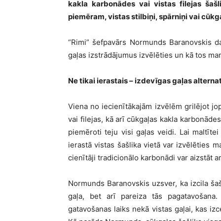
kakla karbonādes vai vistas filejas šašlik
piemēram, vistas stilbiņi, spārniņi vai cūkg
“Rimi” šefpavārs Normunds Baranovskis da
gaļas izstrādājumus izvēlēties un kā tos mar
Ne tikai ierastais – izdevīgas gaļas altern
Viena no iecienītākajām izvēlēm grilējot jop
vai filejas, kā arī cūkgaļas kakla karbonāde
piemēroti teju visi gaļas veidi. Lai maltīte
ierastā vistas šašlika vietā var izvēlēties 
cienītāji tradicionālo karbonādi var aizstāt a
Normunds Baranovskis uzsver, ka izcila šašli
gaļa, bet arī pareiza tās pagatavošana
gatavošanas laiks nekā vistas gaļai, kas izc