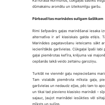
Kā norāda Normunds, cūkgaļas šašliks visgard
dūmakainu aromātu un izteiksmīgu garšu.
Pārbaudītas marinādes sulīgam šašlikam
Rimi šefpavārs gaļas marinēšanai iesaka izvē
alternatīva ir arī klasiskais galda etiķis.
Marinādes pagatavošanu ieteicams sākt ar 
iecienītākās garšvielas. Cūkgaļai īpaši labi
gaļai piemērotas kefīra, krējuma vai majon
cepšanās laikā veido zeltainu garoziņu.
Turklāt ne vienmēr gaļu nepieciešams marinēt
Tam vislabāk piemērota mīksta gaļa, piem
garšvielas un nedaudz eļļas, pēc tam to apcep
un tikai tad pievieno klasisko marinādi – sīp
sajauc, ļaujot marinādei iesūkties vēl silta
mīksts un sulīgs.