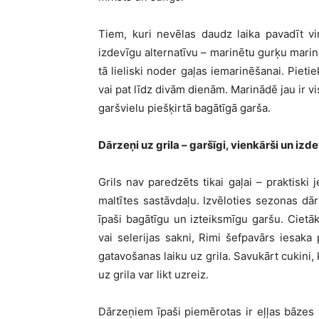
Tiem, kuri nevēlas daudz laika pavadīt vi
izdevīgu alternatīvu – marinētu gurķu marin
tā lieliski noder gaļas iemarinēšanai. Pieti
vai pat līdz divām dienām. Marinādē jau ir vi
garšvielu piešķirtā bagātīgā garša.
Dārzeņi uz grila – garšīgi, vienkārši un izde
Grils nav paredzēts tikai gaļai – praktiski 
maltītes sastāvdaļu. Izvēloties sezonas dārz
īpaši bagātīgu un izteiksmīgu garšu. Ciet
vai selerijas sakni, Rimi šefpavārs iesaka p
gatavošanas laiku uz grila. Savukārt cukini
uz grila var likt uzreiz.
Dārzeņiem īpaši piemērotas ir eļļas bāzes 