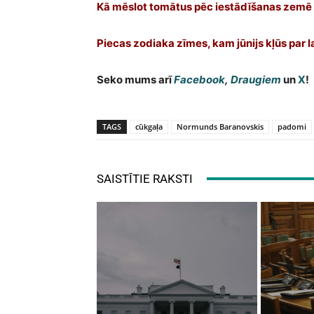
Kā mēslot tomātus pēc iestādīšanas zemē
Piecas zodiaka zīmes, kam jūnijs kļūs par
Seko mums arī
Facebook
,
Draugiem
un
X
!
TAGS
cūkgaļa
Normunds Baranovskis
padomi
SAISTĪTIE RAKSTI