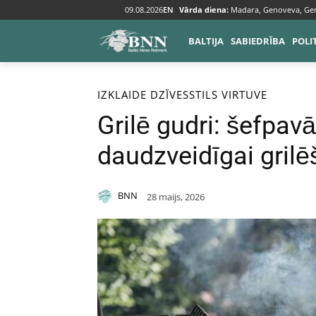
09.08.2026
EN
Vārda diena:
Madara, Genoveva, Ge
BALTIJA
SABIEDRĪBA
POLI
Sākums
Izklaide
Dzīvesstils
IZKLAIDE
DZĪVESSTILS
VIRTUVE
Grilē gudri: šefpav
daudzveidīgai grilē
BNN
28 maijs, 2026