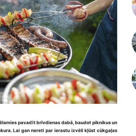
zvēlamies pavadīt brīvdienas dabā, baudot piknikus un
kura. Lai gan nereti par ierastu izvēli kļūst cūkgaļas