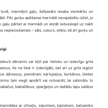
rtuvē, marinējot gaļu, šefpavārs iesaka vienkāršu un
ādi. Pēc gurķu apēšanas marinādi nevajadzētu izliet, jo
ek gaļu pārliet ar marinādi un atstāt ledusskapī uz nakti
ss nepieciešamais – sāls, cukurs, etiķis, kā arī gurķu un
vīgi
jebkurš dārzenis var kļūt par lielisku un izdevīgu grila
eņus, tie ne tikai ir izdevīgāki, bet arī uz grila iegūst
ākus dārzeņus, piemēram, kartupeļus, burkānus, bietes
irms tam viegli apvārīt vai notvaicēt, lai saīsinātu to
, kabačus, baklažānus, sparģeļus un dažādu lapu salātus
marinādes ar olīveļļu, zaļumiem, ķiplokiem, balzamiko