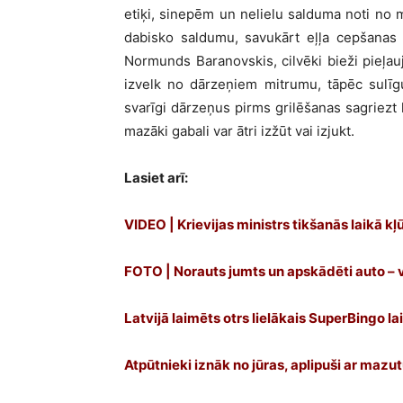
etiķi, sinepēm un nelielu salduma noti no 
dabisko saldumu, savukārt eļļa cepšanas 
Normunds Baranovskis, cilvēki bieži pieļau
izvelk no dārzeņiem mitrumu, tāpēc sulīg
svarīgi dārzeņus pirms grilēšanas sagriezt l
mazāki gabali var ātri izžūt vai izjukt.
Lasiet arī:
VIDEO | Krievijas ministrs tikšanās laikā k
FOTO | Norauts jumts un apskādēti auto – v
Latvijā laimēts otrs lielākais SuperBingo l
Atpūtnieki iznāk no jūras, aplipuši ar mazu