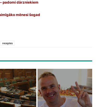
 – padomi dārzniekiem
 laimīgāko mēnesi šogad
receptes