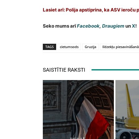
Lasiet arī:
Polija apstiprina, ka ASV ieroču 
Seko mums arī
Facebook
,
Draugiem
un
X
!
TAGS
cietumsods
Gruzija
līdzekļu piesavināšanā
SAISTĪTIE RAKSTI
PASAULĒ