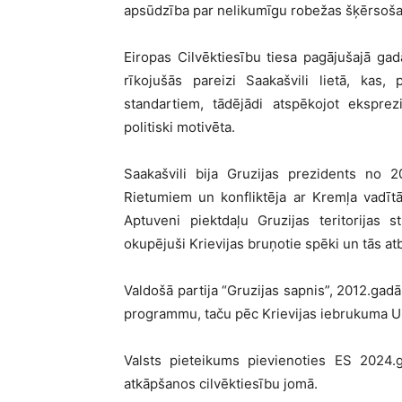
apsūdzība par nelikumīgu robežas šķērsošanu
Eiropas Cilvēktiesību tiesa pagājušajā gad
rīkojušās pareizi Saakašvili lietā, kas
standartiem, tādējādi atspēkojot eksprez
politiski motivēta.
Saakašvili bija Gruzijas prezidents no 2
Rietumiem un konfliktēja ar Kremļa vadītā
Aptuveni piektdaļu Gruzijas teritorijas st
okupējuši Krievijas bruņotie spēki un tās atb
Valdošā partija “Gruzijas sapnis”, 2012.gadā
programmu, taču pēc Krievijas iebrukuma Uk
Valsts pieteikums pievienoties ES 2024.g
atkāpšanos cilvēktiesību jomā.