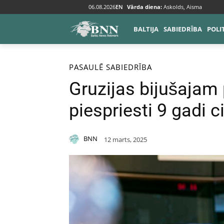
06.08.2026
EN
Vārda diena:
Askolds, Aisma
BALTIJA
SABIEDRĪBA
POLI
Sākums
Pasaulē
PASAULĒ
SABIEDRĪBA
Gruzijas bijušajam
piespriesti 9 gadi 
BNN
12 marts, 2025