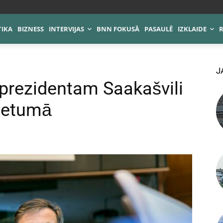
TIKA
BIZNESS
INTERVIJAS
BNN FOKUSĀ
PASAULĒ
IZKLAIDE
J
 prezidentam Saakašvili
cietumā