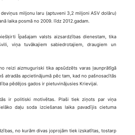
 deviņus miljonu laru (aptuveni 3,2 miljoni ASV dolāru)
ošanā laika posmā no 2009. līdz 2012.gadam.
piešķirti Īpašajam valsts aizsardzības dienestam, tika
vili, viņa tuvākajiem sabiedrotajiem, draugiem un
mo reizi aizmuguriski tika apsūdzēts varas ļaunprātīgā
ņš atradās apcietinājumā pēc tam, kad no pašnosacītās
ība pēdējos gados ir pietuvinājusies Krievijai.
ās ir politiski motivētas. Plaši tiek ziņots par viņa
lielāko daļu soda izciešanas laika pavadījis cietuma
zības, no kurām divas joprojām tiek izskatītas, tostarp