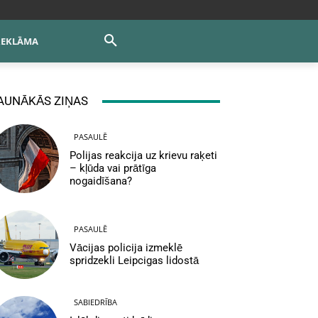
REKLĀMA
AUNĀKĀS ZIŅAS
PASAULĒ
Polijas reakcija uz krievu raķeti
– kļūda vai prātīga
nogaidīšana?
PASAULĒ
Vācijas policija izmeklē
spridzekli Leipcigas lidostā
SABIEDRĪBA