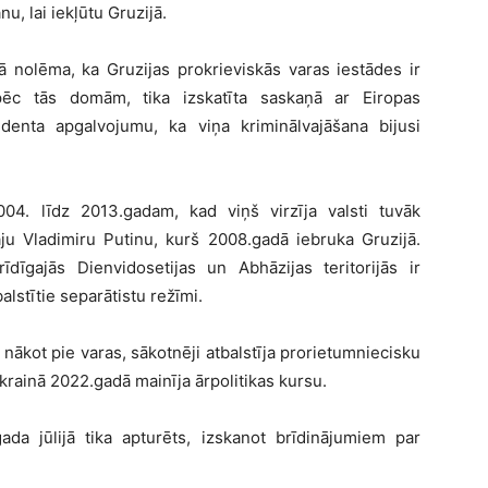
, lai iekļūtu Gruzijā.
ā nolēma, ka Gruzijas prokrieviskās varas iestādes ir
, pēc tās domām, tika izskatīta saskaņā ar Eiropas
identa apgalvojumu, ka viņa kriminālvajāšana bijusi
004. līdz 2013.gadam, kad viņš virzīja valsti tuvāk
ju Vladimiru Putinu, kurš 2008.gadā iebruka Gruzijā.
rīdīgajās Dienvidosetijas un Abhāzijas teritorijās ir
alstītie separātistu režīmi.
 nākot pie varas, sākotnēji atbalstīja prorietumniecisku
rainā 2022.gadā mainīja ārpolitikas kursu.
ada jūlijā tika apturēts, izskanot brīdinājumiem par