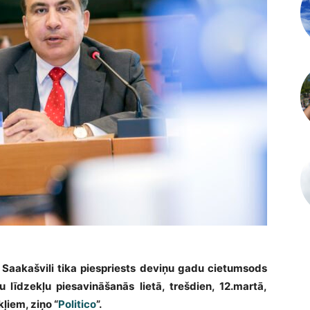
Saakašvili tika piespriests deviņu gadu cietumsods
u līdzekļu piesavināšanās lietā, trešdien, 12.martā,
ļiem, ziņo “
Politico
”.