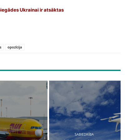
piegādes Ukrainai ir atsāktas
s
opozīcija
SABIEDRĪBA