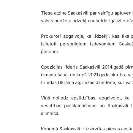
Tiesa atzina Saakašvili par vainīgu aptuveni
valsts budžeta līdzekļu nelietderīgā izliet
Prokurori apgalvoja, ka līdzekļi, kas tika 
izlietoti personīgiem izdevumiem Saakaš
ģimenei.
Opozīcijas līderis Saakašvili 2014.gadā pir
izmantošanā, un kopš 2021.gada oktobra vi
trimdas Ukrainā atgriezās dzimtenē, kur vald
Viņš noliedz apsūdzības, apgalvojot, ka t
veselības pasliktināšanos un Saakašvili 
slimnīcā.
Kopumā Saakašvili ir izvirzītas piecas apsūd