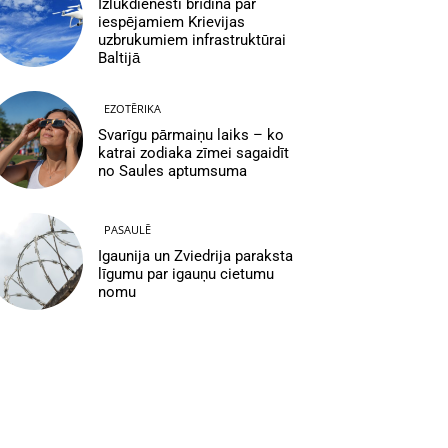
Izlūkdienesti brīdina par
iespējamiem Krievijas
uzbrukumiem infrastruktūrai
Baltijā
EZOTĒRIKA
Svarīgu pārmaiņu laiks – ko
katrai zodiaka zīmei sagaidīt
no Saules aptumsuma
PASAULĒ
Igaunija un Zviedrija paraksta
līgumu par igauņu cietumu
nomu