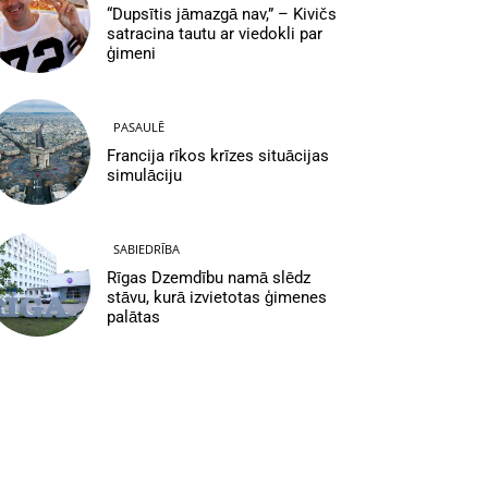
“Dupsītis jāmazgā nav,” – Kivičs
satracina tautu ar viedokli par
ģimeni
PASAULĒ
Francija rīkos krīzes situācijas
simulāciju
SABIEDRĪBA
Rīgas Dzemdību namā slēdz
stāvu, kurā izvietotas ģimenes
palātas