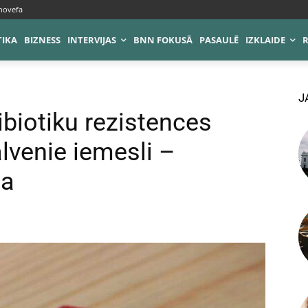
novefa
TIKA
BIZNESS
INTERVIJAS
BNN FOKUSĀ
PASAULĒ
IZKLAIDE
J
ibiotiku rezistences
lvenie iemesli –
ja