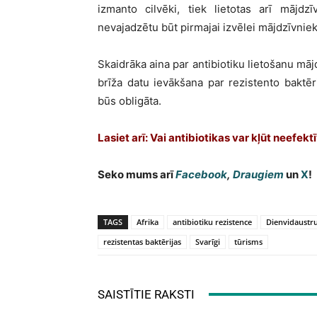
izmanto cilvēki, tiek lietotas arī mājdz
nevajadzētu būt pirmajai izvēlei mājdzīvnie
Skaidrāka aina par antibiotiku lietošanu m
brīža datu ievākšana par rezistento baktē
būs obligāta.
Lasiet arī: Vai antibiotikas var kļūt neef
Seko mums arī
Facebook
,
Draugiem
un
X
!
TAGS
Afrika
antibiotiku rezistence
Dienvidaustr
rezistentas baktērijas
Svarīgi
tūrisms
SAISTĪTIE RAKSTI