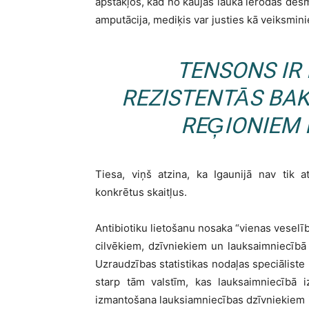
apstākļos, kad no kaujas lauka ierodas des
amputācija, mediķis var justies kā veiksminie
TENSONS IR 
REZISTENTĀS BAK
REĢIONIEM 
Tiesa, viņš atzina, ka Igaunijā nav tik a
konkrētus skaitļus.
Antibiotiku lietošanu nosaka “vienas veselī
cilvēkiem, dzīvniekiem un lauksaimniecībā i
Uzraudzības statistikas nodaļas speciāliste
starp tām valstīm, kas lauksaimniecībā 
izmantošana lauksiamniecības dzīvniekiem ir