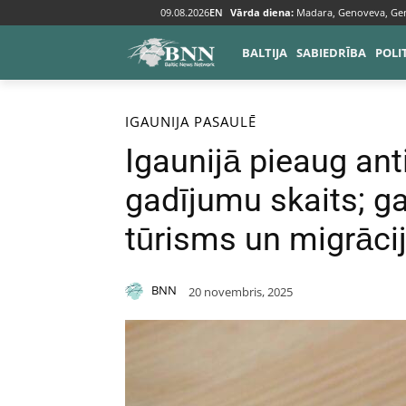
09.08.2026
EN
Vārda diena:
Madara, Genoveva, Ge
BALTIJA
SABIEDRĪBA
POLI
Sākums
Baltija
Igaunija
IGAUNIJA
PASAULĒ
Igaunijā pieaug ant
gadījumu skaits; ga
tūrisms un migrāci
BNN
20 novembris, 2025