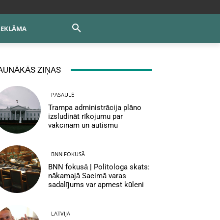
REKLĀMA
AUNĀKĀS ZIŅAS
PASAULĒ
Trampa administrācija plāno
izsludināt rīkojumu par
vakcīnām un autismu
BNN FOKUSĀ
BNN fokusā | Politologa skats:
nākamajā Saeimā varas
sadalījums var apmest kūleni
LATVIJA