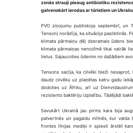
zonās strauji pieaug antibiotiku rezistenc
galvenokārt ierodas ar tūristiem un Ukrain
PVO ziņojumu publiskoja septembrī, un T
Tenson) norādīja, ka situācija pasliktinās. Pē
klimata pārmaiņu dēļ dzeramais ūdens bieži
klimata pārmaiņas nenozīmē tikai vairāk liet
lietus. Sajaucoties ūdenim no dažādiem avoti
Tensons sacīja, ka cilvēki bieži nesaprot, k
daudz cilvēku uz plaņētas katru gadu iekāp
dodoties uz Āfriku, arī uz Dienvidaustru
rezistento baktēriju izplatību. Tādējādi baktē
Savukārt Ukrainā jau pirms kara bija augs
patvertnēs un pagaidu mītnēs, kur valda š
frontes līnijas mediķi ir spiesti ārstēt ka