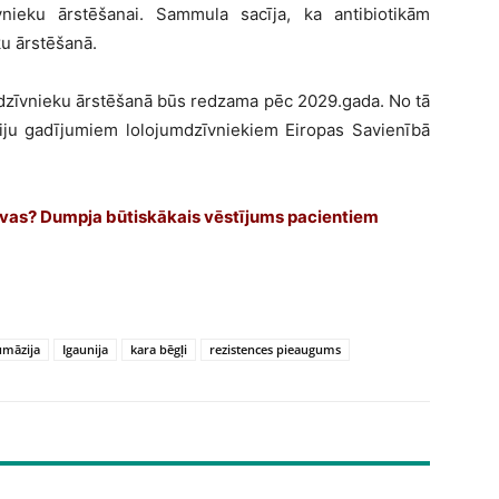
īvnieku ārstēšanai. Sammula sacīja, ka antibiotikām
ku ārstēšanā.
ājdzīvnieku ārstēšanā būs redzama pēc 2029.gada. No tā
riju gadījumiem lolojumdzīvniekiem Eiropas Savienībā
ektīvas? Dumpja būtiskākais vēstījums pacientiem
umāzija
Igaunija
kara bēgļi
rezistences pieaugums