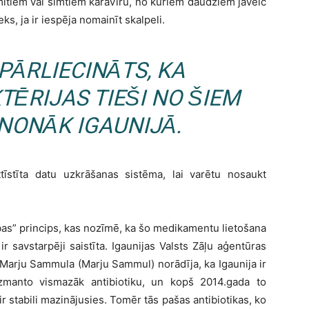
mitiem vai simtiem karavīru, no kuriem daudziem jāveic
ks, ja ir iespēja nomainīt skalpeli.
PĀRLIECINĀTS, KA
TĒRIJAS TIEŠI NO ŠIEM
NONĀK IGAUNIJĀ.
ttīstīta datu uzkrāšanas sistēma, lai varētu nosaukt
bas” princips, kas nozīmē, ka šo medikamentu lietošana
r savstarpēji saistīta. Igaunijas Valsts Zāļu aģentūras
 Marju Sammula (Marju Sammul) norādīja, ka Igaunija ir
izmanto vismazāk antibiotiku, un kopš 2014.gada to
 stabili mazinājusies. Tomēr tās pašas antibiotikas, ko