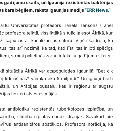
es gadījumu skaits, un Igaunijā rezistentās baktērijas
as kara bēgļiem, raksta Igaunijas medijs
“ERR News.”
artu Universitātes profesors Tanels Tensons (Tanel
c profesora teiktā, vissliktākā situācija esot Āfrikā, kur
 sajaucas ar kanalizācijas saturu. Viņš skaidroja, ka
us, tas arī nozīmē, ka tad, kad līst, tas ir ļoti spēcīgs
em, strauji palielinās zarnu infekciju gadījumu skaits.
ā situācija Āfrikā var atspoguļoties Igaunijā: “Bet cik
j lidmašīnās? vairāk nekā 5 miljardi.” Un igauņi bieži
māziju un Arābijas pussalu, kas ir reģionu ar augstu
rijas tiek arī atvestas mājās.
ta antibiotiku rezistentās tuberkolozes izplatība, un
aurība, slimība izplatās daudz straujāk. Savukārt pie
ravīrus antisanitāros apstākļos. Profesors norādīja, ka