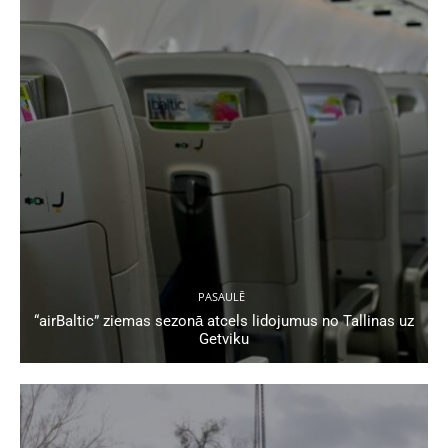
PASAULĒ
“airBaltic” ziemas sezonā atcels lidojumus no Tallinas uz
Getviku