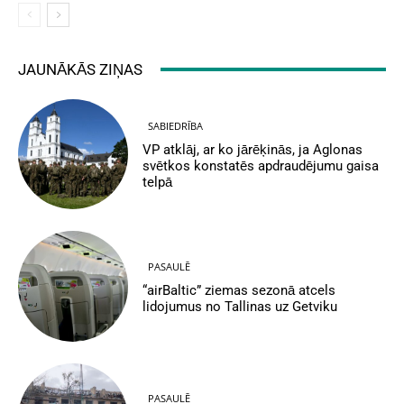
JAUNĀKĀS ZIŅAS
SABIEDRĪBA
VP atklāj, ar ko jārēķinās, ja Aglonas
svētkos konstatēs apdraudējumu gaisa
telpā
PASAULĒ
“airBaltic” ziemas sezonā atcels
lidojumus no Tallinas uz Getviku
PASAULĒ