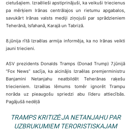
cietušajiem. Izraēlieši apstiprinājuši, ka veikuši triecienus
pa mērķiem Irānas centrālajos un rietumu apgabalos,
savukārt Irānas valsts mediji ziņojuši par sprādzieniem
Teherānā, Isfahanā, Karajā un Tabrizā.
8.jūnija rītā Izraēlas armija informēja, ka no Irānas veikti
jauni triecieni.
ASV prezidents Donalds Tramps (Donad Trump) 7.jūnijā
“Fox News” sacīja, ka aicinājis Izraēlas premjerministru
Banjamini Netanjahu neatbildēt Teherānas raķešu
triecieniem. Izraēlas lēmums tomēr ignorēt Trampu
norāda uz pieaugošu spriedzi abu līderu attiecībās.
Pagājušā nedēļā
TRAMPS KRITIZĒJA NETANJAHU PAR
UZBRUKUMIEM TERORISTISKAJAM