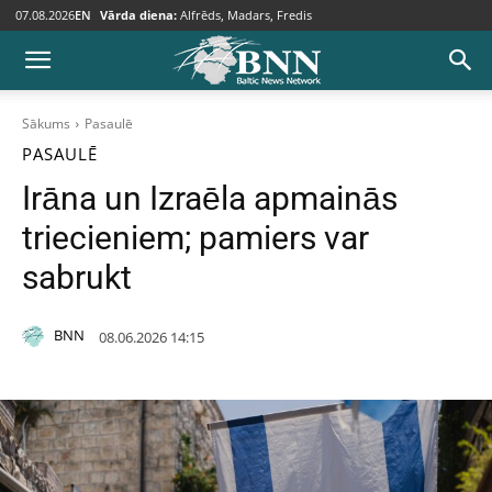
07.08.2026
EN
Vārda diena:
Alfrēds, Madars, Fredis
Sākums
Pasaulē
PASAULĒ
Irāna un Izraēla apmainās
triecieniem; pamiers var
sabrukt
BNN
08.06.2026 14:15