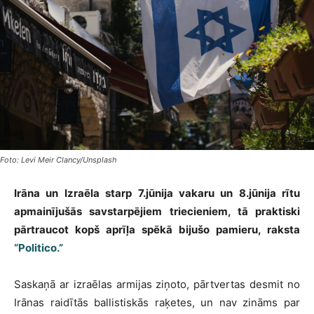
Foto: Levi Meir Clancy/Unsplash
Irāna un Izraēla starp 7.jūnija vakaru un 8.jūnija rītu
apmainījušās savstarpējiem triecieniem, tā praktiski
pārtraucot kopš aprīļa spēkā bijušo pamieru, raksta
“Politico.”
Saskaņā ar izraēlas armijas ziņoto, pārtvertas desmit no
Irānas raidītās ballistiskās raķetes, un nav zināms par