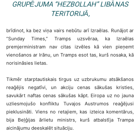
GRUPĒJUMA “HEZBOLLAH” LIBĀNAS
TERITORIJĀ,
brīdinot, ka bez viņa vairs nebūtu arī Izraēlas. Runājot ar
“Sunday Times,” Tramps uzsvēraa, ka Izraēlas
premjerministram nav citas izvēles kā vien pieņemt
vienošanos ar Irānu, un Tramps esot tas, kurš nosaka, kā
norisināsies lietas.
Tikmēr starptautiskais tirgus uz uzbrukumu atsākšanos
reaģējis negatīvi, un akciju cenas sākušas kristies,
savukārt naftas cenas sākušas kāpt. Eiropa uz no jauna
uzliesmojušo konfliktu Tuvajos Austrumos reaģējusi
pieklusināti. Viens no retajiem, kas izteica komentārus,
bija Beļģijas ārlietu ministrs, kurš atbalstīja Trampa
aicinājumu deeskalēt situāciju.