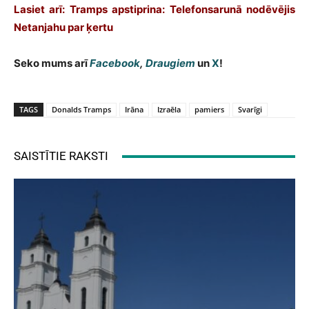
Lasiet arī: Tramps apstiprina: Telefonsarunā nodēvējis
Netanjahu par ķertu
Seko mums arī
Facebook
,
Draugiem
un
X
!
TAGS
Donalds Tramps
Irāna
Izraēla
pamiers
Svarīgi
SAISTĪTIE RAKSTI