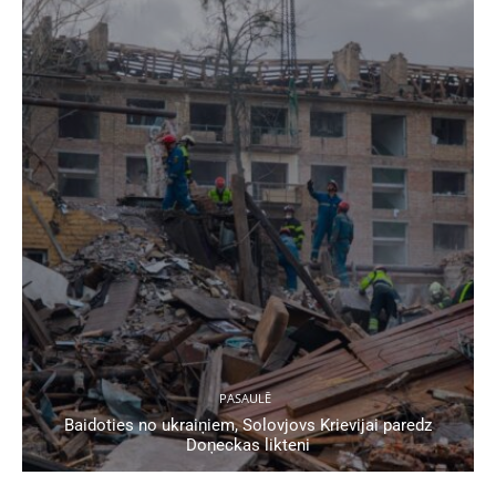
PASAULĒ
Baidoties no ukraiņiem, Solovjovs Krievijai paredz
Doņeckas likteni