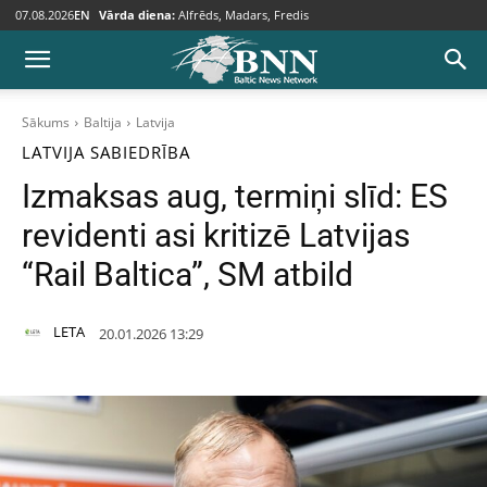
07.08.2026
EN
Vārda diena:
Alfrēds, Madars, Fredis
Sākums
Baltija
Latvija
LATVIJA
SABIEDRĪBA
Izmaksas aug, termiņi slīd: ES
revidenti asi kritizē Latvijas
“Rail Baltica”, SM atbild
LETA
20.01.2026 13:29