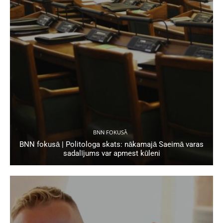
BNN FOKUSĀ
BNN fokusā | Politologa skats: nākamajā Saeimā varas
sadalījums var apmest kūleni