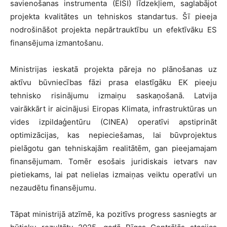
savienošanas instrumenta (EISI) līdzekļiem, saglabājot
projekta kvalitātes un tehniskos standartus. Šī pieeja
nodrošināšot projekta nepārtrauktību un efektīvāku ES
finansējuma izmantošanu.
Ministrijas ieskatā projekta pāreja no plānošanas uz
aktīvu būvniecības fāzi prasa elastīgāku EK pieeju
tehnisko risinājumu izmaiņu saskaņošanā. Latvija
vairākkārt ir aicinājusi Eiropas Klimata, infrastruktūras un
vides izpildaģentūru (CINEA) operatīvi apstiprināt
optimizācijas, kas nepieciešamas, lai būvprojektus
pielāgotu gan tehniskajām realitātēm, gan pieejamajam
finansējumam. Tomēr esošais juridiskais ietvars nav
pietiekams, lai pat nelielas izmaiņas veiktu operatīvi un
nezaudētu finansējumu.
Tāpat ministrijā atzīmē, ka pozitīvs progress sasniegts ar