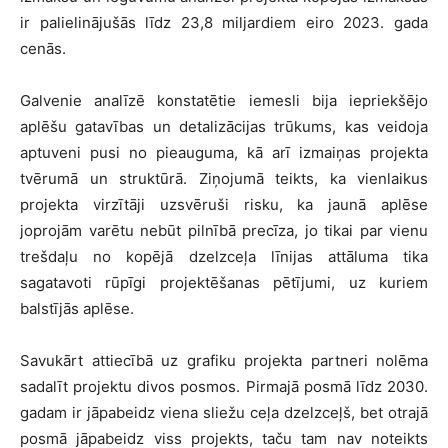
ir palielinājušās līdz 23,8 miljardiem eiro 2023. gada
cenās.
Galvenie analīzē konstatētie iemesli bija iepriekšējo
aplēšu gatavības un detalizācijas trūkums, kas veidoja
aptuveni pusi no pieauguma, kā arī izmaiņas projekta
tvērumā un struktūrā. Ziņojumā teikts, ka vienlaikus
projekta virzītāji uzsvēruši risku, ka jaunā aplēse
joprojām varētu nebūt pilnībā precīza, jo tikai par vienu
trešdaļu no kopējā dzelzceļa līnijas attāluma tika
sagatavoti rūpīgi projektēšanas pētījumi, uz kuriem
balstījās aplēse.
Savukārt attiecībā uz grafiku projekta partneri nolēma
sadalīt projektu divos posmos. Pirmajā posmā līdz 2030.
gadam ir jāpabeidz viena sliežu ceļa dzelzceļš, bet otrajā
posmā jāpabeidz viss projekts, taču tam nav noteikts