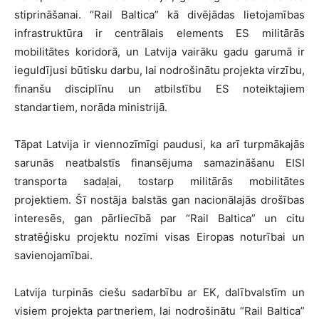
stiprināšanai. “Rail Baltica” kā divējādas lietojamības
infrastruktūra ir centrālais elements ES militārās
mobilitātes koridorā, un Latvija vairāku gadu garumā ir
ieguldījusi būtisku darbu, lai nodrošinātu projekta virzību,
finanšu disciplīnu un atbilstību ES noteiktajiem
standartiem, norāda ministrijā.
Tāpat Latvija ir viennozīmīgi paudusi, ka arī turpmākajās
sarunās neatbalstīs finansējuma samazināšanu EISI
transporta sadaļai, tostarp militārās mobilitātes
projektiem. Šī nostāja balstās gan nacionālajās drošības
interesēs, gan pārliecībā par “Rail Baltica” un citu
stratēģisku projektu nozīmi visas Eiropas noturībai un
savienojamībai.
Latvija turpinās ciešu sadarbību ar EK, dalībvalstīm un
visiem projekta partneriem, lai nodrošinātu “Rail Baltica”