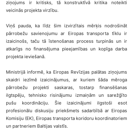
ziņojums ir kritisks, tā konstruktīvā kritika noteikti
veicinās projekta virzību.
Viņš pauda, ka līdz šim izvirzītais mērķis nodrošināt
pārrobežu savienojumu ar Eiropas transporta tīklu ir
izaicinošs, taču tā īstenošanas process turpinās un ir
atkarīgs no finansējuma pieejamības un kopīga darba
projekta ieviešanā.
Ministrijā informē, ka Eiropas Revīzijas palātas ziņojums
skaidri iezīmē izaicinājumus, ar kuriem šāda mēroga
pārrobežu projekti saskaras, tostarp finansēšanas
ilgtspēju, tehnisko risinājumu izmaiņām un sarežģīto
pušu koordināciju. Šie izaicinājumi ilgstoši esot
profesionālu diskusiju priekšmets sadarbībā ar Eiropas
Komisiju (EK), Eiropas transporta koridoru koordinatoriem
un partneriem Baltijas valstīs.