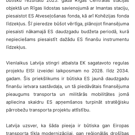
būtisku rezultātu 2025. gadā Rīgas Centrālās stacijas
objektā un Rīgas lidostas savienojumā ar Imantas staciju,
piesaistot ES Atveseļošanas fonda, kā arī Kohēzijas fonda
līdzekļus. Šī pieredze būšot vērtīga, plānojot finansējuma
piesaisti nākamajā ES daudzgadu budžeta periodā, kurā
nepieciešams piesaistīt dažādu ES finanšu instrumentu
līdzekļus.
Vienlaikus Latvija stingri atbalsta EK sagatavoto regulas
projektu EISI izveidei laikposmam no 2028. līdz 2034.
gadam. Šis priekšlikums ir būtiska ES jaunā daudzgadu
finanšu ietvara sastāvdaļa, un tā piedāvātais finansējuma
pieaugums transporta un militārās mobilitātes jomā
apliecina skaidru ES apņemšanos turpināt stratēģisku
pārrobežu transporta projektu attīstību.
Latvija uzsver, ka šāda pieeja ir būtiska gan Eiropas
transporta tīkla modernizācijai, gan reģionālās drošības