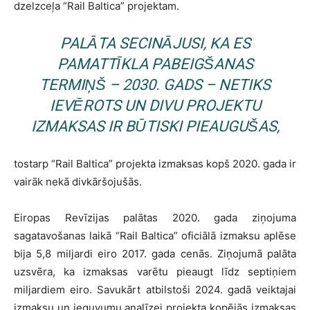
dzelzceļa “Rail Baltica” projektam.
PALĀTA SECINĀJUSI, KA ES
PAMATTĪKLA PABEIGŠANAS
TERMIŅŠ – 2030. GADS – NETIKS
IEVĒROTS UN DIVU PROJEKTU
IZMAKSAS IR BŪTISKI PIEAUGUŠAS,
tostarp “Rail Baltica” projekta izmaksas kopš 2020. gada ir
vairāk nekā divkāršojušās.
Eiropas Revīzijas palātas 2020. gada ziņojuma
sagatavošanas laikā “Rail Baltica” oficiālā izmaksu aplēse
bija 5,8 miljardi eiro 2017. gada cenās. Ziņojumā palāta
uzsvēra, ka izmaksas varētu pieaugt līdz septiņiem
miljardiem eiro. Savukārt atbilstoši 2024. gadā veiktajai
izmaksu un ieguvumu analīzei projekta kopējās izmaksas