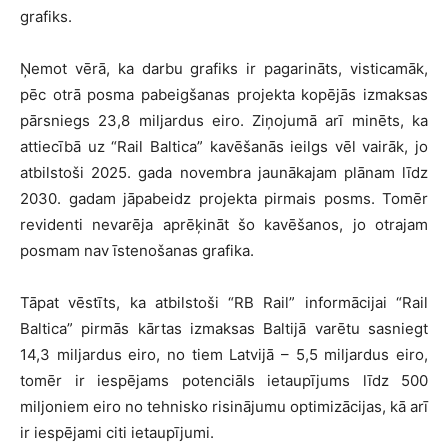
grafiks.
Ņemot vērā, ka darbu grafiks ir pagarināts, visticamāk,
pēc otrā posma pabeigšanas projekta kopējās izmaksas
pārsniegs 23,8 miljardus eiro. Ziņojumā arī minēts, ka
attiecībā uz “Rail Baltica” kavēšanās ieilgs vēl vairāk, jo
atbilstoši 2025. gada novembra jaunākajam plānam līdz
2030. gadam jāpabeidz projekta pirmais posms. Tomēr
revidenti nevarēja aprēķināt šo kavēšanos, jo otrajam
posmam nav īstenošanas grafika.
Tāpat vēstīts, ka atbilstoši “RB Rail” informācijai “Rail
Baltica” pirmās kārtas izmaksas Baltijā varētu sasniegt
14,3 miljardus eiro, no tiem Latvijā – 5,5 miljardus eiro,
tomēr ir iespējams potenciāls ietaupījums līdz 500
miljoniem eiro no tehnisko risinājumu optimizācijas, kā arī
ir iespējami citi ietaupījumi.