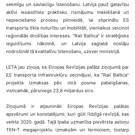
sekmīgu un savlaicīgu īstenošanu. Latvija pauž gatavību
aktīvi iesaistīties praktisku risinājumu meklēšanā un
nepieciešamo procesu pilnveidē, lai stiprinātu ES
transporta tīkla noturību un mobilitāti, vienlaikus veicinot
reģionālās drošības intereses. “Rail Baltica” ir stratēģisks
ieguldījums nākotnē, un Latvija saglabā nostāju
nodrošināt tā kvalitatīvu īstenošanu, uzsver ministrijā.
LETA jau ziņoja, ka Eiropas Revīzijas palāta ziņojumā par
ES transporta infrastruktūru secinājusi, ka “Rail Baltica”
projekta izmaksas pēc otrā posma pabeigšanas,
visticamāk, pārsniegs 23,8 miljardus eiro.
Ziņojumā ir atjaunināti Eiropas Revīzijas palātas
apsvērumi un konstatējumi, kuri gūti līdzīgā revīzijā, kas
veikta 2020. gadā. Tajā īpaša uzmanība pievērsta astoņu
TEN-T megaprojektu izmaksām un termiņiem, tostarp