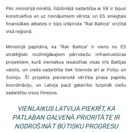
Pēc ministrijā minētā, līdzšinējā sadarbība ar EK ir bijusi
konstruktīva un uz risinājumiem vērsta, un ES sniegtais
finansiālais atbalsts ir bijis izšķirošs “Rail Baltica” virzībā
visā reģionā.
Ministrijā papildina, ka “Rail Baltica” ir viens no ES
stratēģiski nozīmīgākajiem pārrobežu infrastruktūras
projektiem, kurā vienlaikus iesaistītas visas trīs Baltijas
valstis, un cieša sadarbība tiek īstenota arī ar Poliju un
Somiju. Šī projekta pievienotā vērtība prasa papildu
koordināciju, un Latvija pauž gatavību turpināt ciešu
sadarbību visos līmeņos.
VIENLAIKUS LATVIJA PIEKRĪT, KA
PATLABAN GALVENĀ PRIORITĀTE IR
NODROŠINĀT BŪTISKU PROGRESU