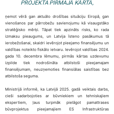
PROJEKTA PIRMAJĀ KĀRTĀ,
ņemot vērā gan aktuālo drošības situāciju Eiropā, gan
vienošanos par pārrobežu savienojumu kā visaugstāko
stratēģisko mērķi. Tāpat tiek apzināts risks, ko rada
izmaksu pieaugums, un Latvija īsteno pasākumus tā
ierobežošanai, skaidri ievērojot pieejamo finansējumu un
valdības noteikto fiskālo ietvaru. Ievērojot valdības 2024.
gada 10. decembra lēmumu, pirmās kārtas uzdevumu
izpilde tiek nodrošināta atbilstoši pieejamajam
finansējumam, neuzņemoties finansiālas saistības bez
atbilstoša seguma.
Ministrijā informē, ka Latvijā 2025. gadā veiktais darbs,
cieši sadarbojoties ar būvniekiem un tehniskajiem
ekspertiem, ļaus turpmāk pielāgot pamattrases
būvprojektus pieejamajiem ES Infrastruktūras