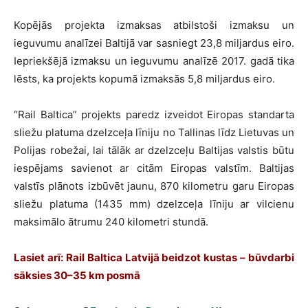
Kopējās projekta izmaksas atbilstoši izmaksu un
ieguvumu analīzei Baltijā var sasniegt 23,8 miljardus eiro.
Iepriekšējā izmaksu un ieguvumu analīzē 2017. gadā tika
lēsts, ka projekts kopumā izmaksās 5,8 miljardus eiro.
“Rail Baltica” projekts paredz izveidot Eiropas standarta
sliežu platuma dzelzceļa līniju no Tallinas līdz Lietuvas un
Polijas robežai, lai tālāk ar dzelzceļu Baltijas valstis būtu
iespējams savienot ar citām Eiropas valstīm. Baltijas
valstīs plānots izbūvēt jaunu, 870 kilometru garu Eiropas
sliežu platuma (1435 mm) dzelzceļa līniju ar vilcienu
maksimālo ātrumu 240 kilometri stundā.
Lasiet arī: Rail Baltica Latvijā beidzot kustas – būvdarbi
sāksies 30–35 km posmā