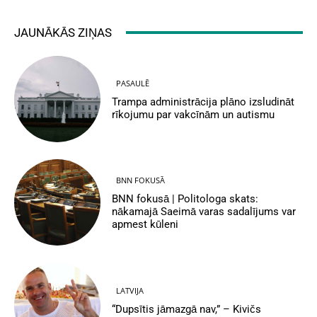
JAUNĀKĀS ZIŅAS
PASAULĒ
Trampa administrācija plāno izsludināt
rīkojumu par vakcīnām un autismu
BNN FOKUSĀ
BNN fokusā | Politologa skats:
nākamajā Saeimā varas sadalījums var
apmest kūleni
LATVIJA
“Dupsītis jāmazgā nav,” – Kivičs