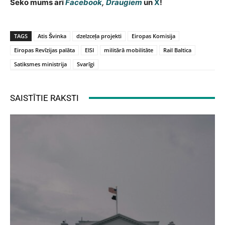
Seko mums arī
Facebook
,
Draugiem
un
X
!
TAGS
Atis Švinka
dzelzceļa projekti
Eiropas Komisija
Eiropas Revīzijas palāta
EISI
militārā mobilitāte
Rail Baltica
Satiksmes ministrija
Svarīgi
SAISTĪTIE RAKSTI