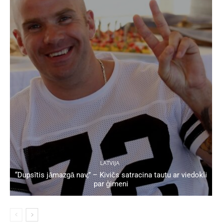
LATVIJA
“Dupsītis jāmazgā nav,” – Kivičs satracina tautu ar viedokli
par ģimeni