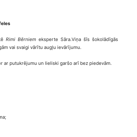
feles
tē
Rimi Bērniem
eksperte Sāra.Viņa šīs šokolādīgās
ām vai svaigi vārītu augļu ievārījumu.
ader ar putukrējumu un lieliski garšo arī bez piedevām.
ma;