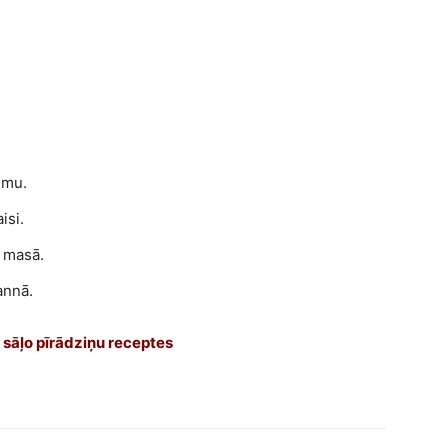
ēmu.
isi.
ā masā.
annā.
 sāļo pīrādziņu receptes