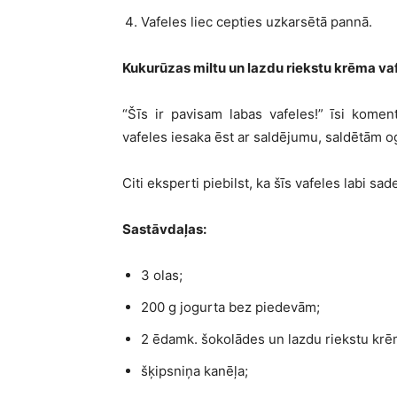
Vafeles liec cepties uzkarsētā pannā.
Kukurūzas miltu un lazdu riekstu krēma va
“Šīs ir pavisam labas vafeles!” īsi komen
vafeles iesaka ēst ar saldējumu, saldētām og
Citi eksperti piebilst, ka šīs vafeles labi s
Sastāvdaļas:
3 olas;
200 g jogurta bez piedevām;
2 ēdamk. šokolādes un lazdu riekstu krē
šķipsniņa kanēļa;