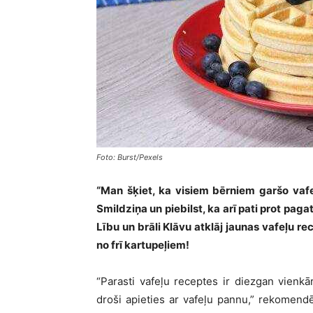
Foto: Burst/Pexels
“Man šķiet, ka visiem bērniem garšo vafe
Smildziņa un piebilst, ka arī pati prot paga
Lību un brāli Klāvu atklāj jaunas vafeļu
re
no frī kartupeļiem!
“Parasti vafeļu
receptes
ir diezgan vienkār
droši apieties ar vafeļu pannu,” rekomend