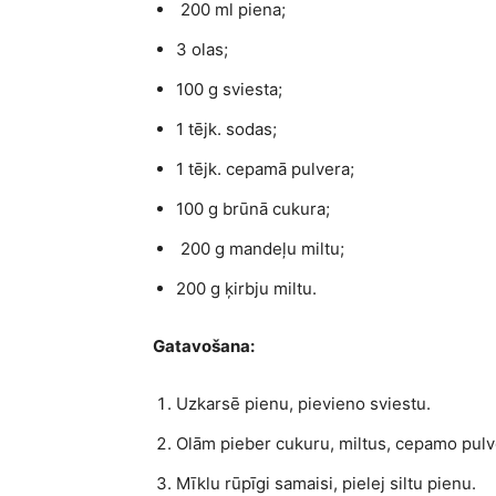
200 ml piena;
3 olas;
100 g sviesta;
1 tējk. sodas;
1 tējk. cepamā pulvera;
100 g brūnā cukura;
200 g mandeļu miltu;
200 g ķirbju miltu.
Gatavošana:
Uzkarsē pienu, pievieno sviestu.
Olām pieber cukuru, miltus, cepamo pulve
Mīklu rūpīgi samaisi, pielej siltu pienu.