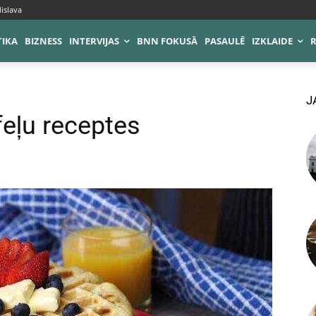
islava
TIKA
BIZNESS
INTERVIJAS
BNN FOKUSĀ
PASAULĒ
IZKLAIDE
J
feļu receptes