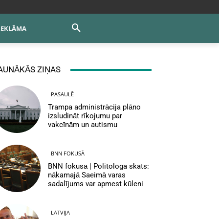
REKLĀMA
AUNĀKĀS ZIŅAS
PASAULĒ
Trampa administrācija plāno
izsludināt rīkojumu par
vakcīnām un autismu
BNN FOKUSĀ
BNN fokusā | Politologa skats:
nākamajā Saeimā varas
sadalījums var apmest kūleni
LATVIJA