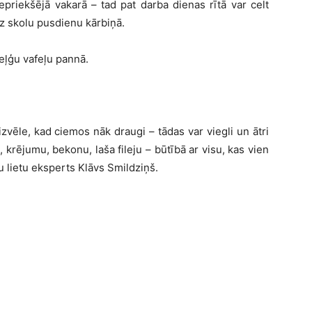
epriekšējā vakarā – tad pat darba dienas rītā var celt
 uz skolu pusdienu kārbiņā.
eļģu vafeļu pannā.
 izvēle, kad ciemos nāk draugi – tādas var viegli un ātri
, krējumu, bekonu, laša fileju – būtībā ar visu, kas vien
 lietu eksperts Klāvs Smildziņš.