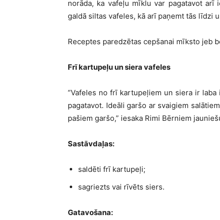
norāda, ka vafeļu mīklu var pagatavot arī i
galdā siltas vafeles, kā arī paņemt tās līdzi
Receptes
paredzētas cepšanai mīksto jeb b
Frī kartupeļu un siera vafeles
“Vafeles no frī kartupeļiem un siera ir laba
pagatavot. Ideāli garšo ar svaigiem salātiem
pašiem garšo,” iesaka Rimi Bērniem jauniešu
Sastāvdaļas:
saldēti frī kartupeļi;
sagriezts vai rīvēts siers.
Gatavošana: