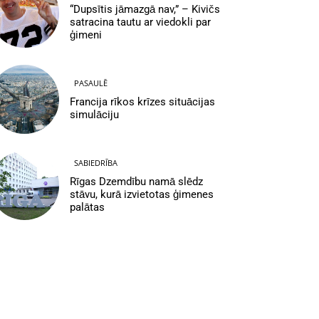
“Dupsītis jāmazgā nav,” – Kivičs
satracina tautu ar viedokli par
ģimeni
PASAULĒ
Francija rīkos krīzes situācijas
simulāciju
SABIEDRĪBA
Rīgas Dzemdību namā slēdz
stāvu, kurā izvietotas ģimenes
palātas