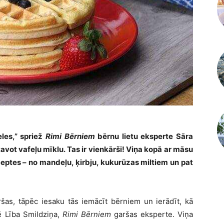
les,” spriež
Rimi Bērniem
bērnu lietu eksperte Sāra
tavot vafeļu mīklu. Tas ir vienkārši! Viņa kopā ar māsu
ceptes
– no mandeļu, ķirbju, kukurūzas miltiem un pat
šas, tāpēc iesaku tās iemācīt bērniem un ierādīt, kā
ē Lība Smildziņa,
Rimi Bērniem
garšas eksperte. Viņa