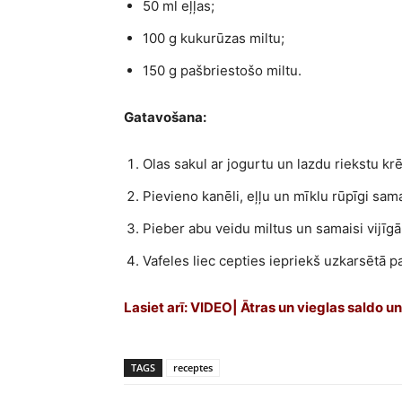
50 ml eļļas;
100 g kukurūzas miltu;
150 g pašbriestošo miltu.
Gatavošana:
Olas sakul ar jogurtu un lazdu riekstu kr
Pievieno kanēli, eļļu un mīklu rūpīgi sama
Pieber abu veidu miltus un samaisi vijīg
Vafeles liec cepties iepriekš uzkarsētā p
Lasiet arī:
VIDEO| Ātras un vieglas saldo un
TAGS
receptes