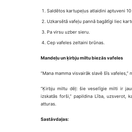
Saldētos kartupeļus atlaidini aptuveni 10
Uzkarsētā vafeļu pannā bagātīgi liec kart
Pa virsu uzber sieru.
Cep vafeles zeltaini brūnas.
Mandeļu un ķirbju miltu biezās vafeles
“Mana mamma visvairāk slavē šīs vafeles,”
“Ķirbju miltu dēļ: šie veselīgie milti ir 
izskatās forši,” papildina Lība, uzsverot, 
atturas.
Sastāvdaļas: