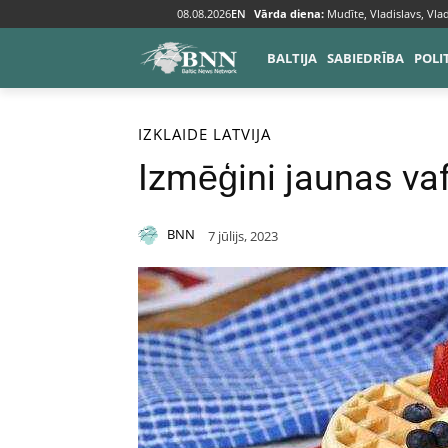
08.08.2026
EN
Vārda diena:
Mudīte, Vladislavs, Vlad
BALTIJA
SABIEDRĪBA
POLI
Sākums
Izklaide
IZKLAIDE
LATVIJA
Izmēģini jaunas va
BNN
7 jūlijs, 2023