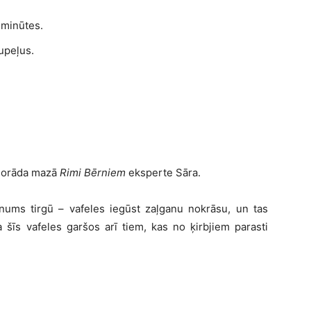
 minūtes.
upeļus.
 norāda mazā
Rimi Bērniem
eksperte Sāra.
jaunums tirgū – vafeles iegūst zaļganu nokrāsu, un tas
ka šīs vafeles garšos arī tiem, kas no ķirbjiem parasti