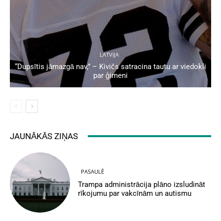
LATVIJA
“Dupsītis jāmazgā nav,” – Kivičs satracina tautu ar viedokli
par ģimeni
JAUNĀKĀS ZIŅAS
PASAULĒ
Trampa administrācija plāno izsludināt
rīkojumu par vakcīnām un autismu