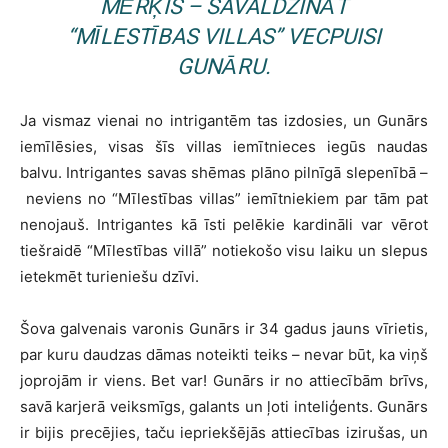
MĒRĶIS – SAVALDZINĀT
“MĪLESTĪBAS VILLAS” VECPUISI
GUNĀRU.
Ja vismaz vienai no intrigantēm tas izdosies, un Gunārs
iemīlēsies, visas šīs villas iemītnieces iegūs naudas
balvu. Intrigantes savas shēmas plāno pilnīgā slepenībā –
neviens no “Mīlestības villas” iemītniekiem par tām pat
nenojauš. Intrigantes kā īsti pelēkie kardināli var vērot
tiešraidē “Mīlestības villā” notiekošo visu laiku un slepus
ietekmēt turieniešu dzīvi.
Šova galvenais varonis Gunārs ir 34 gadus jauns vīrietis,
par kuru daudzas dāmas noteikti teiks – nevar būt, ka viņš
joprojām ir viens. Bet var! Gunārs ir no attiecībām brīvs,
savā karjerā veiksmīgs, galants un ļoti inteliģents. Gunārs
ir bijis precējies, taču iepriekšējās attiecības izirušas, un