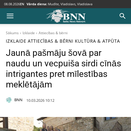
08.08.2026
EN
Vārda diena:
Mudīte, Vladislavs, Vladislava
Sākums
Izklaide
Attiecības & bērni
IZKLAIDE
ATTIECĪBAS & BĒRNI
KULTŪRA & ATPŪTA
Jaunā pašmāju šovā par
naudu un vecpuiša sirdi cīnās
intrigantes pret mīlestības
meklētājām
BNN
10.03.2026 10:12