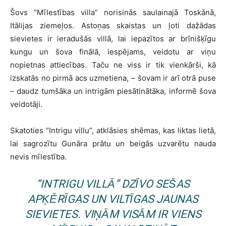
Šovs “Mīlestības villa” norisinās saulainajā Toskānā,
Itālijas ziemeļos. Astoņas skaistas un ļoti dažādas
sievietes ir ieradušās villā, lai iepazītos ar brīnišķīgu
kungu un šova finālā, iespējams, veidotu ar viņu
nopietnas attiecības. Taču ne viss ir tik vienkārši, kā
izskatās no pirmā acs uzmetiena, – šovam ir arī otrā puse
– daudz tumšāka un intrigām piesātinātāka, informē šova
veidotāji.
Skatoties “Intrigu villu”, atklāsies shēmas, kas liktas lietā,
lai sagrozītu Gunāra prātu un beigās uzvarētu nauda
nevis mīlestība.
“INTRIGU VILLĀ” DZĪVO SEŠAS
APĶĒRĪGAS UN VILTĪGAS JAUNAS
SIEVIETES. VIŅĀM VISĀM IR VIENS