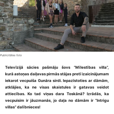
Publicitātes foto
Televīzijā sācies pašmāju šovs “Mīlestības villa”,
kurā astoņas daiļavas pirmās stājas pretī izaicinājumam
iekarot vecpuiša Gunāra sirdi. Iepazīstoties ar dāmām,
atklājies, ka ne visas skaistules ir gatavas veidot
attiecības. Ko tad viņas dara Toskānā? Izrādās, ka
vecpuisim ir jāuzmanās, jo daļa no dāmām ir “Intrigu
villas” dalībnieces!