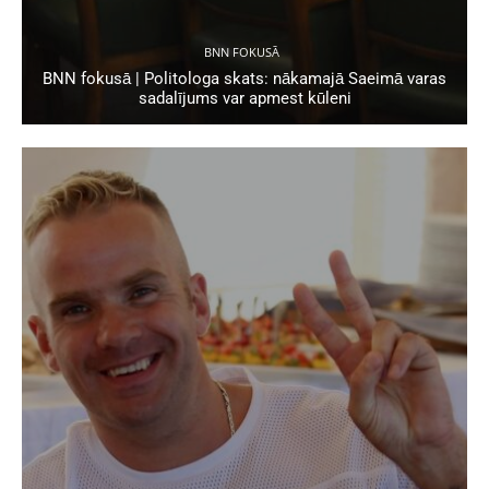
BNN FOKUSĀ
BNN fokusā | Politologa skats: nākamajā Saeimā varas
sadalījums var apmest kūleni