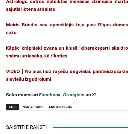
Astrologi: četros noteiktos mēnešos dzimušie martā
sajutīs likteņa atbalstu
Mairis Briedis nav apmeklējis teju pusi Rīgas domes
sēžu
Kāpēc krāpnieki zvana un klusē: kibereksperti skaidro
shēmu un iesaka, kā rīkoties
VIDEO | No alus līdz raķešu degvielai: pārsteidzošākie
sieviešu izgudrojumi
Seko mums arī
Facebook
,
Draugiem
un
X
!
TAGS
"Intrigu villa"
Mīlestības villa
SAISTĪTIE RAKSTI