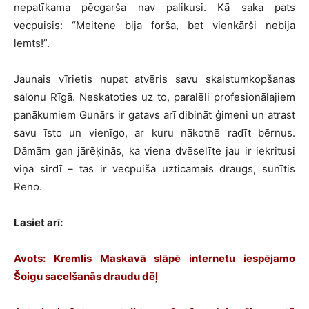
nepatīkama pēcgarša nav palikusi. Kā saka pats
vecpuisis: “Meitene bija forša, bet vienkārši nebija
lemts!”.
Jaunais vīrietis nupat atvēris savu skaistumkopšanas
salonu Rīgā. Neskatoties uz to, paralēli profesionālajiem
panākumiem Gunārs ir gatavs arī dibināt ģimeni un atrast
savu īsto un vienīgo, ar kuru nākotnē radīt bērnus.
Dāmām gan jārēķinās, ka viena dvēselīte jau ir iekritusi
viņa sirdī – tas ir vecpuiša uzticamais draugs, sunītis
Reno.
Lasiet arī:
Avots: Kremlis Maskavā slāpē internetu iespējamo
Šoigu sacelšanās draudu dēļ