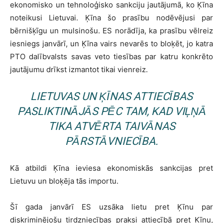
ekonomisko un tehnoloģisko sankciju jautājumā, ko Ķīna
noteikusi Lietuvai. Ķīna šo prasību nodēvējusi par
bērnišķīgu un mulsinošu. ES norādīja, ka prasību vēlreiz
iesniegs janvārī, un Ķīna vairs nevarēs to bloķēt, jo katra
PTO dalībvalsts savas veto tiesības par katru konkrēto
jautājumu drīkst izmantot tikai vienreiz.
LIETUVAS UN ĶĪNAS ATTIECĪBAS
PASLIKTINĀJĀS PĒC TAM, KAD VIĻŅĀ
TIKA ATVĒRTA TAIVĀNAS
PĀRSTĀVNIECĪBA.
Kā atbildi Ķīna ieviesa ekonomiskās sankcijas pret
Lietuvu un bloķēja tās importu.
Šī gada janvārī ES uzsāka lietu pret Ķīnu par
diskriminējošu tirdzniecības praksi attiecībā pret Ķīnu,