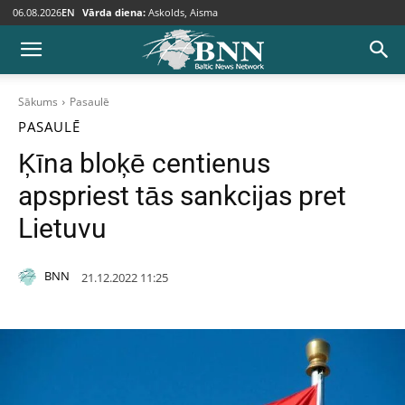
06.08.2026
EN
Vārda diena:
Askolds, Aisma
Sākums
Pasaulē
PASAULĒ
Ķīna bloķē centienus
apspriest tās sankcijas pret
Lietuvu
BNN
21.12.2022 11:25