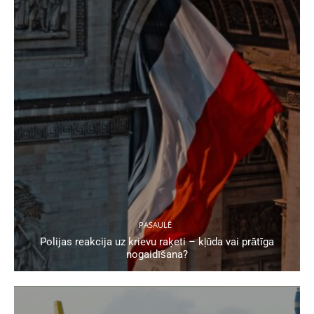
PASAULĒ
Polijas reakcija uz krievu raķeti – kļūda vai prātīga
nogaidīšana?