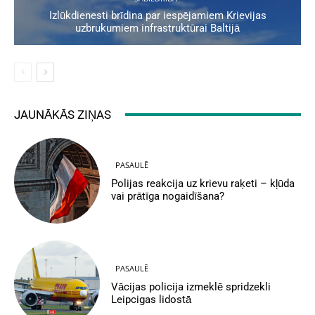
Izlūkdienesti brīdina par iespējamiem Krievijas
uzbrukumiem infrastruktūrai Baltijā
JAUNĀKĀS ZIŅAS
PASAULĒ
Polijas reakcija uz krievu raķeti – kļūda
vai prātīga nogaidīšana?
PASAULĒ
Vācijas policija izmeklē spridzekli
Leipcigas lidostā