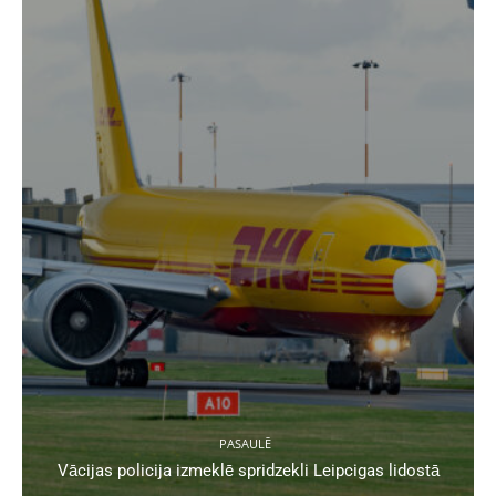
PASAULĒ
Vācijas policija izmeklē spridzekli Leipcigas lidostā