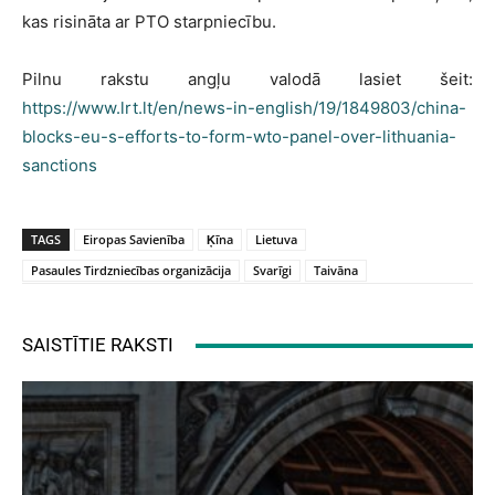
kas risināta ar PTO starpniecību.
Pilnu rakstu angļu valodā lasiet šeit:
https://www.lrt.lt/en/news-in-english/19/1849803/china-
blocks-eu-s-efforts-to-form-wto-panel-over-lithuania-
sanctions
TAGS
Eiropas Savienība
Ķīna
Lietuva
Pasaules Tirdzniecības organizācija
Svarīgi
Taivāna
SAISTĪTIE RAKSTI