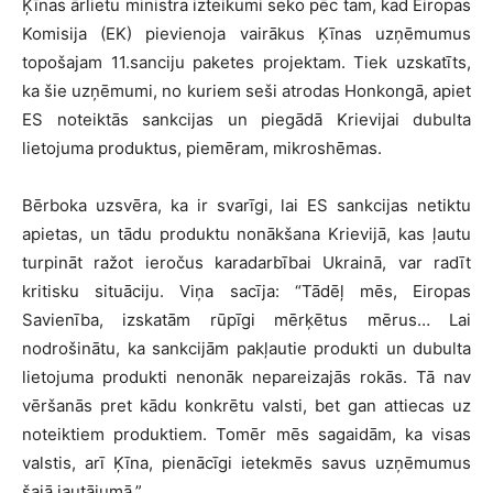
Ķīnas ārlietu ministra izteikumi seko pēc tam, kad Eiropas
Komisija (EK) pievienoja vairākus Ķīnas uzņēmumus
topošajam 11.sanciju paketes projektam. Tiek uzskatīts,
ka šie uzņēmumi, no kuriem seši atrodas Honkongā, apiet
ES noteiktās sankcijas un piegādā Krievijai dubulta
lietojuma produktus, piemēram, mikroshēmas.
Bērboka uzsvēra, ka ir svarīgi, lai ES sankcijas netiktu
apietas, un tādu produktu nonākšana Krievijā, kas ļautu
turpināt ražot ieročus karadarbībai Ukrainā, var radīt
kritisku situāciju. Viņa sacīja: “Tādēļ mēs, Eiropas
Savienība, izskatām rūpīgi mērķētus mērus… Lai
nodrošinātu, ka sankcijām pakļautie produkti un dubulta
lietojuma produkti nenonāk nepareizajās rokās. Tā nav
vēršanās pret kādu konkrētu valsti, bet gan attiecas uz
noteiktiem produktiem. Tomēr mēs sagaidām, ka visas
valstis, arī Ķīna, pienācīgi ietekmēs savus uzņēmumus
šajā jautājumā.”