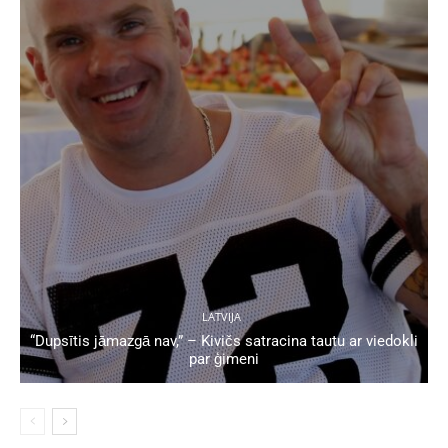
LATVIJA
“Dupsītis jāmazgā nav,” – Kivičs satracina tautu ar viedokli
par ģimeni