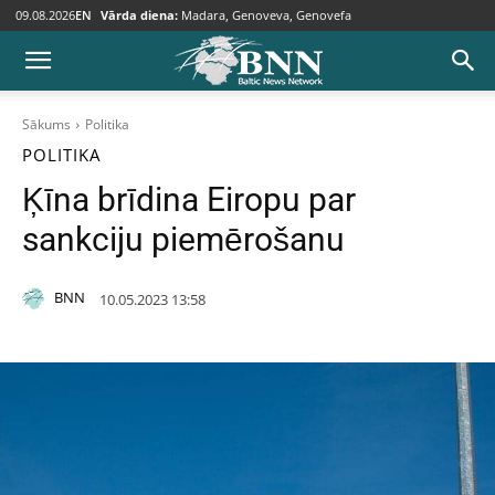
09.08.2026
EN
Vārda diena:
Madara, Genoveva, Genovefa
Sākums
Politika
POLITIKA
Ķīna brīdina Eiropu par
sankciju piemērošanu
BNN
10.05.2023 13:58