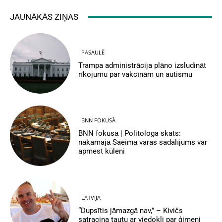
JAUNĀKĀS ZIŅAS
PASAULĒ
Trampa administrācija plāno izsludināt
rīkojumu par vakcīnām un autismu
BNN FOKUSĀ
BNN fokusā | Politologa skats:
nākamajā Saeimā varas sadalījums var
apmest kūleni
LATVIJA
“Dupsītis jāmazgā nav,” – Kivičs
satracina tautu ar viedokli par ģimeni