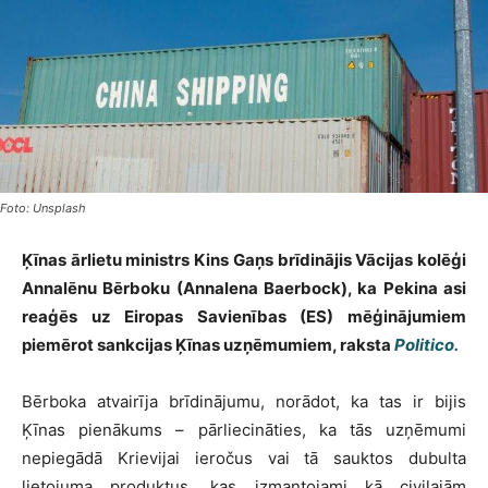
Foto: Unsplash
Ķīnas ārlietu ministrs Kins Gaņs brīdinājis Vācijas kolēģi
Annalēnu Bērboku (Annalena Baerbock), ka Pekina asi
reaģēs uz Eiropas Savienības (ES) mēģinājumiem
piemērot sankcijas Ķīnas uzņēmumiem, raksta
Politico.
Bērboka atvairīja brīdinājumu, norādot, ka tas ir bijis
Ķīnas pienākums – pārliecināties, ka tās uzņēmumi
nepiegādā Krievijai ieročus vai tā sauktos dubulta
lietojuma produktus, kas izmantojami kā civilajām