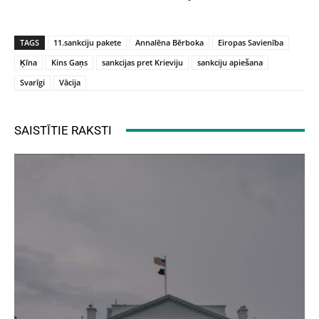
TAGS
11.sankciju pakete
Annalēna Bērboka
Eiropas Savienība
Ķīna
Kins Gaņs
sankcijas pret Krieviju
sankciju apiešana
Svarīgi
Vācija
SAISTĪTIE RAKSTI