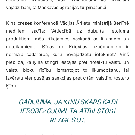
vajadzībām, tā Maskavas agresijas turpināšanai.
Kins preses konferencē Vācijas Ārlietu ministrijā Berlīnē
medijiem sacīja: “Attiecībā uz dubulta lietojuma
produktiem, mēs rīkojamies saskaņā ar likumiem un
noteikumiem… Ķīnas un Krievijas uzņēmumiem ir
normāla sadarbība, kuru nevajadzētu ietekmēt.” Viņš
piebilda, ka Ķīna stingri iestājas pret noteiktu valstu un
valstu bloku rīcību, izmantojot to likumdošanu, lai
izvērstu vienpusējas sankcijas pret citām valstīm, tostarp
Ķīnu.
GADĪJUMĀ, JA ĶĪNU SKARS KĀDI
IEROBEŽOJUMI, TĀ ATBILSTOŠI
REAĢĒŠOT.