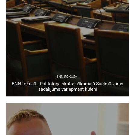
BNN FOKUSĀ
BNN fokusā | Politologa skats: nākamajā Saeimā varas
sadalījums var apmest kūleni