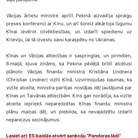
Vācijas ārlietu ministre aprīlī Pekinā aizvadīja spraigu
preses konferenci ar Kinu, un arī šoreiz atkārtoja lūgumu
Ķīnai ievērot cilvēktiesības, un izdarīt spiedienu uz
Krieviju, lai tā izvestu savu karaspēku no Ukrainas.
Ķīnas un Vācijas attiecības ir saspringtas, un pirmdien,
8.maijā, kļuva zināms, ka Pekina pēdējā brīdī atcēlusi
plānoto Vācijas finanšu ministra Kristiāna Lindnera
(Christian Lindner) vizīti Ķīnā. Uzvirmojušas baumas, ka
vizīte atcelta, ministra partijas nostājas dēļ jautājumā par
Ķīnas un Taivānas attiecībām. Kins gan norādīja, ka vizīte
atcelta iepriekš neparedzētas Ķīnas finanšu ministra
plānu maiņas dēļ, un piebilda, ka nevajadzētu izdarīt
nepareizus secinājumus.
Lasiet arī: ES baidās atvērt sankciju “Pandoras lādi”