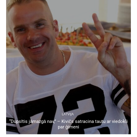
LATVIJA
“Dupsītis jāmazgā nav,” – Kivičs satracina tautu ar viedokli
par ģimeni