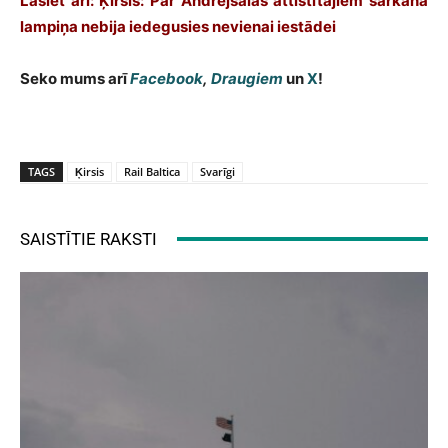
Lasiet arī: Ķirsis: Par Andrejsalas attīstītājiem sarkanā
lampiņa nebija iedegusies nevienai iestādei
Seko mums arī
Facebook
,
Draugiem
un
X
!
TAGS
Ķirsis
Rail Baltica
Svarīgi
SAISTĪTIE RAKSTI