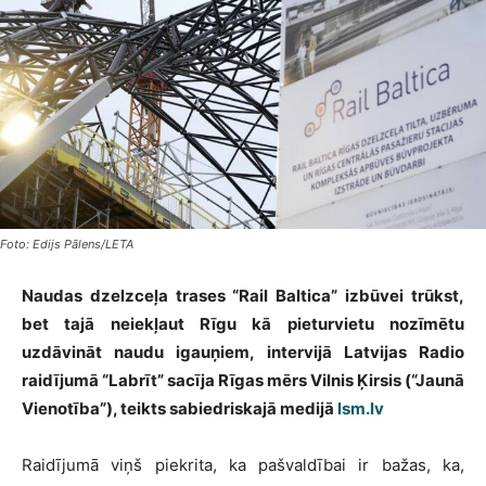
Foto: Edijs Pālens/LETA
Naudas dzelzceļa trases “Rail Baltica” izbūvei trūkst,
bet tajā neiekļaut Rīgu kā pieturvietu nozīmētu
uzdāvināt naudu igauņiem, intervijā Latvijas Radio
raidījumā “Labrīt” sacīja Rīgas mērs Vilnis Ķirsis (“Jaunā
Vienotība”), teikts sabiedriskajā medijā
lsm.lv
Raidījumā viņš piekrita, ka pašvaldībai ir bažas, ka,