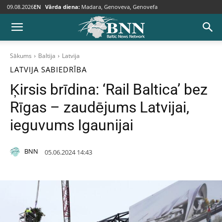
09.08.2026
EN
Vārda diena:
Madara, Genoveva, Genovefa
Sākums
Baltija
Latvija
LATVIJA
SABIEDRĪBA
Ķirsis brīdina: ‘Rail Baltica’ bez
Rīgas – zaudējums Latvijai,
ieguvums Igaunijai
BNN
05.06.2024 14:43