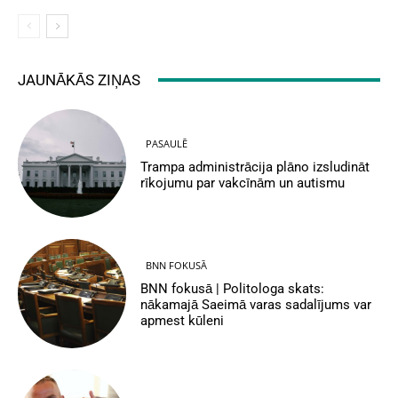
JAUNĀKĀS ZIŅAS
PASAULĒ
Trampa administrācija plāno izsludināt
rīkojumu par vakcīnām un autismu
BNN FOKUSĀ
BNN fokusā | Politologa skats:
nākamajā Saeimā varas sadalījums var
apmest kūleni