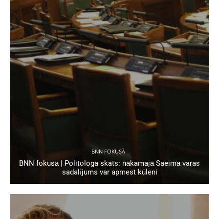
BNN FOKUSĀ
BNN fokusā | Politologa skats: nākamajā Saeimā varas
sadalījums var apmest kūleni