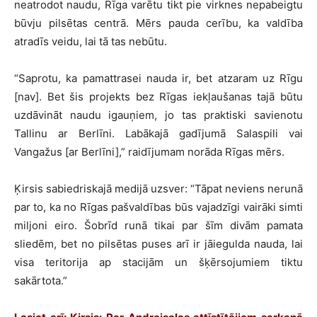
neatrodot naudu, Rīga varētu tikt pie virknes nepabeigtu
būvju pilsētas centrā. Mērs pauda cerību, ka valdība
atradīs veidu, lai tā tas nebūtu.
“Saprotu, ka pamattrasei nauda ir, bet atzaram uz Rīgu
[nav]. Bet šis projekts bez Rīgas iekļaušanas tajā būtu
uzdāvināt naudu igauņiem, jo tas praktiski savienotu
Tallinu ar Berlīni. Labākajā gadījumā Salaspili vai
Vangažus [ar Berlīni],” raidījumam norāda Rīgas mērs.
Ķirsis sabiedriskajā medijā uzsver: “Tāpat neviens nerunā
par to, ka no Rīgas pašvaldības būs vajadzīgi vairāki simti
miljoni eiro. Šobrīd runā tikai par šīm divām pamata
sliedēm, bet no pilsētas puses arī ir jāiegulda nauda, lai
visa teritorija ap stacijām un šķērsojumiem tiktu
sakārtota.”