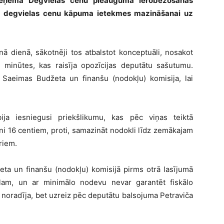
pieņēma Degvielas cenu pieauguma ierobežošanas
us degvielas cenu kāpuma ietekmes mazināšanai uz
 dienā, sākotnēji tos atbalstot konceptuāli, nosakot
 minūtes, kas raisīja opozīcijas deputātu sašutumu.
 Saeimas Budžeta un finanšu (nodokļu) komisija, lai
ja iesniegusi priekšlikumu, kas pēc viņas teiktā
i 16 centiem, proti, samazināt nodokli līdz zemākajam
riem.
eta un finanšu (nodokļu) komisijā pirms otrā lasījumā
ālam, un ar minimālo nodevu nevar garantēt fiskālo
u noradīja, bet uzreiz pēc deputātu balsojuma Petraviča