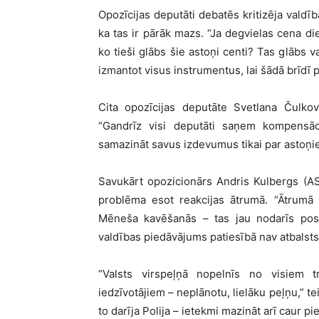
Opozīcijas deputāti debatēs kritizēja vald
ka tas ir pārāk mazs. “Ja degvielas cena di
ko tieši glābs šie astoņi centi? Tas glābs v
izmantot visus instrumentus, lai šādā brīdī p
Cita opozīcijas deputāte Svetlana Čulkov
“Gandrīz visi deputāti saņem kompensāc
samazināt savus izdevumus tikai par astoņi
Savukārt opozicionārs Andris Kulbergs (AS) 
problēma esot reakcijas ātrumā. “Ātrumā 
Mēneša kavēšanās – tas jau nodarīs post
valdības piedāvājums patiesībā nav atbalsts,
“Valsts virspeļņā nopelnīs no visiem 
iedzīvotājiem – neplānotu, lielāku peļņu,” t
to darīja Polija – ietekmi mazināt arī caur 