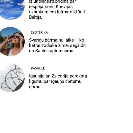
Izlūkdienesti brīdina par
iespējamiem Krievijas
uzbrukumiem infrastruktūrai
Baltijā
EZOTĒRIKA
Svarīgu pārmaiņu laiks – ko
katrai zodiaka zīmei sagaidīt
no Saules aptumsuma
PASAULĒ
Igaunija un Zviedrija paraksta
līgumu par igauņu cietumu
nomu