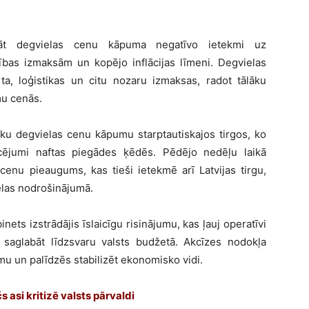
āt degvielas cenu kāpuma negatīvo ietekmi uz
as izmaksām un kopējo inflācijas līmeni. Degvielas
a, loģistikas un citu nozaru izmaksas, radot tālāku
mu cenās.
sku degvielas cenu kāpumu starptautiskajos tirgos, ko
aucējumi naftas piegādes ķēdēs. Pēdējo nedēļu laikā
cenu pieaugums, kas tieši ietekmē arī Latvijas tirgu,
elas nodrošinājumā.
inets izstrādājis īslaicīgu risinājumu, kas ļauj operatīvi
saglabāt līdzsvaru valsts budžetā. Akcīzes nodokļa
 un palīdzēs stabilizēt ekonomisko vidi.
 asi kritizē valsts pārvaldi