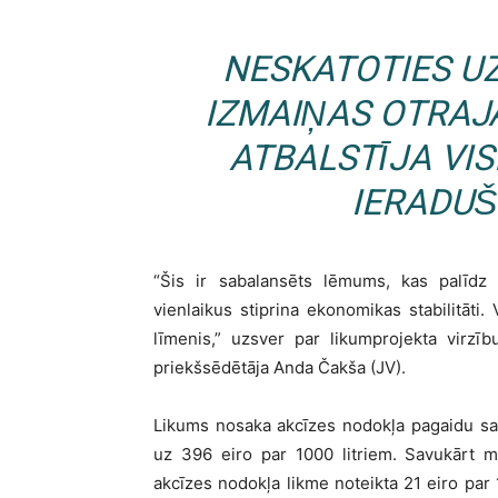
NESKATOTIES UZ
IZMAIŅAS OTRAJ
ATBALSTĪJA VIS
IERADUŠ
“Šis ir sabalansēts lēmums, kas palīd
vienlaikus stiprina ekonomikas stabilitāti
līmenis,” uzsver par likumprojekta virzī
priekšsēdētāja Anda Čakša (JV).
Likums nosaka akcīzes nodokļa pagaidu sa
uz 396 eiro par 1000 litriem. Savukārt ma
akcīzes nodokļa likme noteikta 21 eiro par 