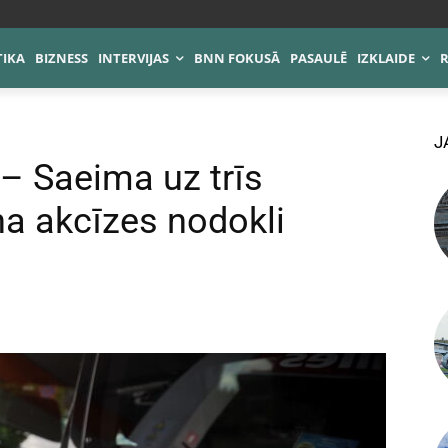
TIKA
BIZNESS
INTERVIJAS
BNN FOKUSĀ
PASAULĒ
IZKLAIDE
J
 – Saeima uz trīs
 akcīzes nodokli