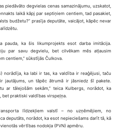
ības piedāvāto degvielas cenas samazinājumu, uzskatot,
ennakts laikā kāpj par septiņiem centiem, tad pasakiet,
alsts budžetu?” prasīja deputāte, vaicājot, kāpēc nevar
alīdzētu.
a pauda, ka šis likumprojekts esot darba imitācija.
iju par savu degvielu, bet cilvēkam mēs atļausim
em centiem,” sūkstījās Čulkova.
norādīja, ka labi ir tas, ka valdība ir reaģējusi, taču
ir jautājums, un tāpēc ātrumā ir jāsniedz šī pakete.
u ar tālejošām sekām,” teica Kulbergs, norādot, ka
 bet praktiski valdības virspeļņa.
transporta līdzekļiem valstī – no uzņēmējiem, no
eica deputāts, norādot, ka esot nepieciešams darīt tā, kā
pievienotās vērtības nodokļa (PVN) apmēru.