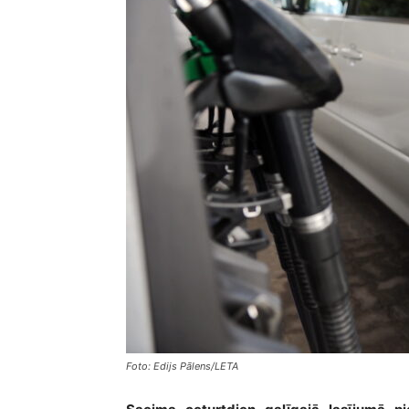
Foto: Edijs Pālens/LETA