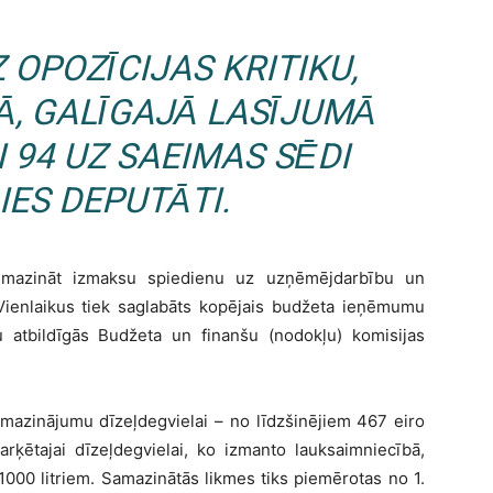
 OPOZĪCIJAS KRITIKU,
Ā, GALĪGAJĀ LASĪJUMĀ
I 94 UZ SAEIMAS SĒDI
IES DEPUTĀTI.
z mazināt izmaksu spiedienu uz uzņēmējdarbību un
. Vienlaikus tiek saglabāts kopējais budžeta ieņēmumu
bu atbildīgās Budžeta un finanšu (nodokļu) komisijas
mazinājumu dīzeļdegvielai – no līdzšinējiem 467 eiro
rķētajai dīzeļdegvielai, ko izmanto lauksaimniecībā,
1000 litriem. Samazinātās likmes tiks piemērotas no 1.