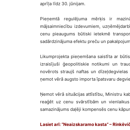
aprīļa līdz 30. jūnijam.
Pieņemtā regulējuma mērķis ir mazin
mājsaimniecību izdevumiem, uzņēmējdarbīb
cenu pieaugums būtiski ietekmē transport
sadārdzinājuma efektu preču un pakalpoju
Likumprojekta pieņemšana saistīta ar būti
izraisījuši ģeopolitiskie notikumi un tr
novērots straujš naftas un dīzeļdegvielas 
ņemot vērā augsto importa īpatsvaru degvi
Ņemot vērā situācijas attīstību, Ministru kab
reaģēt uz cenu svārstībām un vienlaikus 
samazinājums daļēji kompensēs cenu kāpumu
Lasiet arī: “Neaizskaramo kasta” – Rinkēvičs