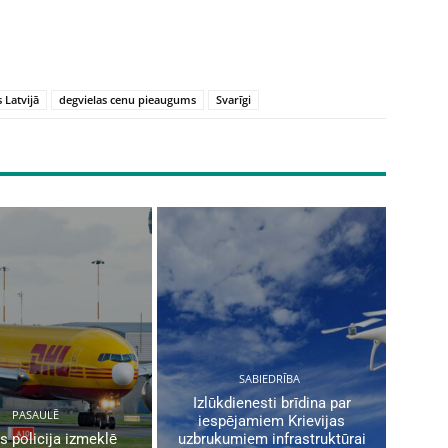
 Latvijā
degvielas cenu pieaugums
Svarīgi
SABIEDRĪBA
Izlūkdienesti brīdina par
PASAULĒ
iespējamiem Krievijas
s policija izmeklē
uzbrukumiem infrastruktūrai