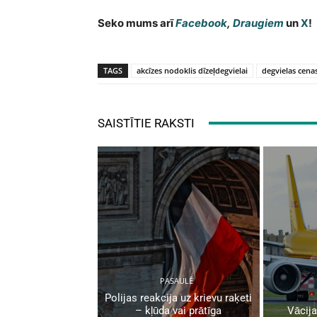
Seko mums arī
Facebook
,
Draugiem
un
X
!
TAGS
akcīzes nodoklis dīzeļdegvielai
degvielas cenas
SAISTĪTIE RAKSTI
PASAULĒ
Polijas reakcija uz krievu raķeti
– kļūda vai prātīga
Vācija