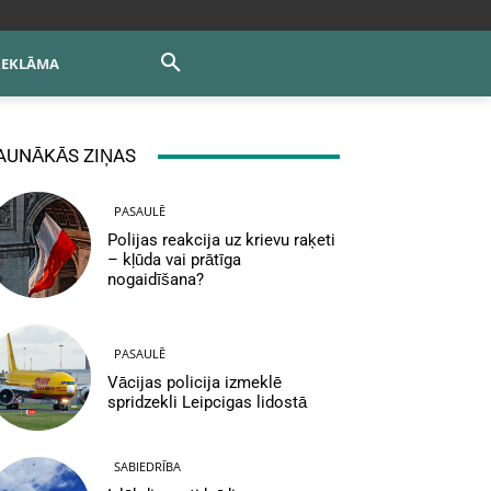
REKLĀMA
AUNĀKĀS ZIŅAS
PASAULĒ
Polijas reakcija uz krievu raķeti
– kļūda vai prātīga
nogaidīšana?
PASAULĒ
Vācijas policija izmeklē
spridzekli Leipcigas lidostā
SABIEDRĪBA