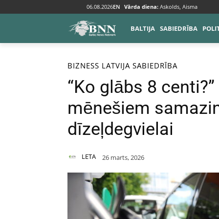
06.08.2026
EN
Vārda diena:
Askolds, Aisma
BALTIJA
SABIEDRĪBA
POLI
Sākums
Bizness
BIZNESS
LATVIJA
SABIEDRĪBA
“Ko glābs 8 centi?”
mēnešiem samazina
dīzeļdegvielai
LETA
26 marts, 2026