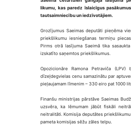
Saeima ceturtdien galīgajā lasījumā 
likumu, kas paredz īslaicīgus pasākum
tautsaimniecību un iedzīvotājiem.
Grozījumus Saeimas deputāti pieņēma vienā
priekšlikumu iesniegšanas termiņu piecas
Pirms otrā lasījuma Saeimā tika sasaukta
izskatīto saņemtos priekšlikumus.
Opozicionāre Ramona Petraviča (LPV) bi
dīzeļdegvielas cenu samazinātu par aptuven
pieļaujamam līmenim – 330 eiro pat 1000 lit
Finanšu ministrijas pārstāve Saeimas Budž
uzsvēra, ka lēmumam jābūt fiskāli neitr
neitralitāti. Komisija deputātes priekšlikum
pameta komisijas sēžu zāles telpu.