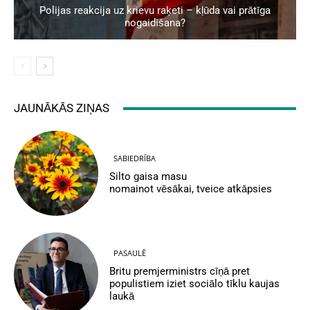
Polijas reakcija uz krievu raķeti – kļūda vai prātīga
nogaidīšana?
JAUNĀKĀS ZIŅAS
SABIEDRĪBA
Silto gaisa masu
nomainot vēsākai, tveice atkāpsies
PASAULĒ
Britu premjerministrs cīņā pret
populistiem iziet sociālo tīklu kaujas
laukā