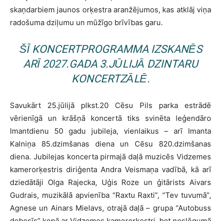
skaņdarbiem jaunos orķestra aranžējumos, kas atklāj viņa
radošuma dziļumu un mūžīgo brīvības garu.
ŠĪ KONCERTPROGRAMMA IZSKANĒS
ARĪ 2027.GADA 3.JŪLIJĀ DZINTARU
KONCERTZĀLĒ.
Savukārt 25.jūlijā plkst.20 Cēsu Pils parka estrādē
vērienīgā un krāšņā koncertā tiks svinēta leģendāro
Imantdienu 50 gadu jubileja, vienlaikus – arī Imanta
Kalniņa 85.dzimšanas diena un Cēsu 820.dzimšanas
diena. Jubilejas koncerta pirmajā daļā muzicēs Vidzemes
kamerorķestris diriģenta Andra Veismaņa vadībā, kā arī
dziedātāji Olga Rajecka, Uģis Roze un ģitārists Aivars
Gudrais, muzikālā apvienība “Raxtu Raxti”, “Tev tuvumā”,
Agnese un Ainars Mielavs, otrajā daļā – grupa “Autobuss
debesīs” kopā ar Vidzemes kamerorķestri, bet noslēgumā