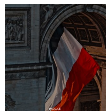
PASAULĒ