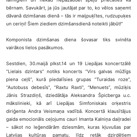
bērnam. Savukārt, ja jūs jautājat par to, ko vēlos saņemt
dāvanā dzimšanas dienā – tās ir maijpuķītes, rudzupuķes
un ceriņi! Šiem ziediem dzimšansdienā noteikti jābūt!”
Komponista dzimšanas diena šovasar tiks svinēta
vairākos lielos pasākumos.
Sestdien, 30.maijā plkst.14 un 19 Liepājas koncertzālē
“Lielais dzintars” notiks koncerts “Virs galvas mūžīgs
piena ceļš”, kurā piedalīsies grupas “Turaidas roze”,
“Autobuss debesīs”, “Raxtu Raxti”, “Menuets”, mūziķis
Jānis Strazdiņš, dziedātāja Aleksandra Špicberga u.c.
mākslinieki, kā arī Liepājas Simfoniskais orķestris
diriģenta Andra Veismaņa vadībā. Koncertā klausītājus
gaida emocionāls ceļojums cauri Imanta Kalniņa daiļradei
– sākot no leģendārām dziesmām, kuras kļuvušas par
Latvijas kultūras pamatu, līdz retāk dzirdētiem