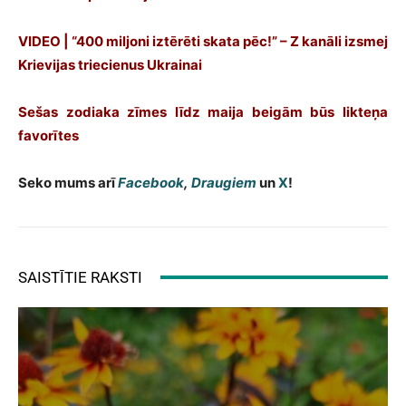
VIDEO | “400 miljoni iztērēti skata pēc!” – Z kanāli izsmej
Krievijas triecienus Ukrainai
Sešas zodiaka zīmes līdz maija beigām būs likteņa
favorītes
Seko mums arī
Facebook
,
Draugiem
un
X
!
SAISTĪTIE RAKSTI