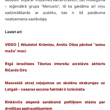
– leģendārā grupa “Menuets”, tā ka gaidāma arī viņu
sadziedāšanās ar publiku, kas ir šā pasākuma
neatņemama sastāvdaļa.
Lasiet arī:
VIDEO | Atbalstot Krūmiņu, Arnita Oliņa pārdod “somu
mežu” moci
Rīgā ieradīsies Tibetas interešu aizstāvis aktieris
Ričards Gīrs
Masveidā atceļ ceļojumus un skolēnu ekskursjas uz
Latgali – vasaras sezona faktiski ir iznīcināta
Rinkēvičs slepenā sanāksmē politiķiem stāsta par
drošības apdraudējumiem