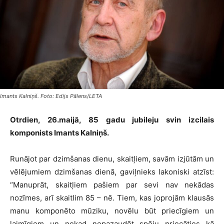
Imants Kalniņš. Foto: Edijs Pālens/LETA
Otrdien, 26.maijā, 85 gadu jubileju svin izcilais
komponists Imants Kalniņš.
Runājot par dzimšanas dienu, skaitļiem, savām izjūtām un
vēlējumiem dzimšanas dienā, gaviļnieks lakoniski atzīst:
“Manuprāt, skaitļiem pašiem par sevi nav nekādas
nozīmes, arī skaitlim 85 – nē. Tiem, kas joprojām klausās
manu komponēto mūziku, novēlu būt priecīgiem un
laimīgiem un nekad nepazaudēt spēju priecāties kā