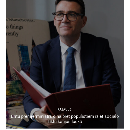
PASAULĒ
Britu premjerministrs cīņā pret populistiem iziet sociālo
tīklu kaujas laukā