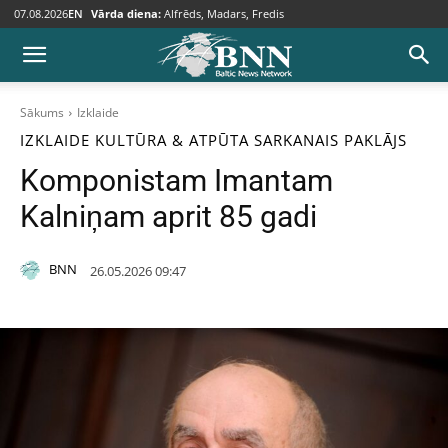
07.08.2026
EN
Vārda diena:
Alfrēds, Madars, Fredis
Sākums
Izklaide
IZKLAIDE
KULTŪRA & ATPŪTA
SARKANAIS PAKLĀJS
Komponistam Imantam
Kalniņam aprit 85 gadi
BNN
26.05.2026 09:47