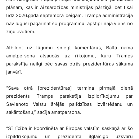
plānam, kas ir Aizsardzības ministrijas pārziņā, bet tikai
līdz 2026.gada septembra beigām. Trampa administrācija
nav lūgusi pagarināt šo programmu, apstiprināja viens no
ziņu avotiem.
Atbildot uz lūgumu sniegt komentārus, Baltā nama
amatpersona atsaucās uz rīkojumu, kuru Tramps
parakstīja neilgi pēc savas otrās prezidentūras sākuma
janvārī.
“Sava otrā [prezidentūras] termiņa pirmajā dienā
prezidents Tramps parakstīja izpildrīkojumu par
Savienoto Valstu ārējās palīdzības izvērtēšanu un
sakārtošanu,” sacīja amatpersona.
“Šī rīcība ir koordinēta ar Eiropas valstīm saskaņā ar šo
izpildrīkojumu un prezidenta ilglaicīgo uzsvaru