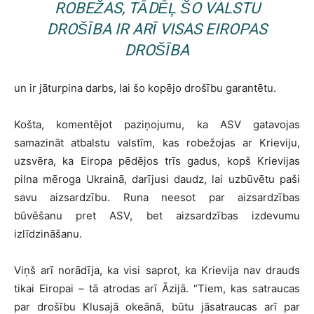
ROBEŽAS, TĀDĒĻ ŠO VALSTU
DROŠĪBA IR ARĪ VISAS EIROPAS
DROŠĪBA
un ir jāturpina darbs, lai šo kopējo drošību garantētu.
Košta, komentējot paziņojumu, ka ASV gatavojas
samazināt atbalstu valstīm, kas robežojas ar Krieviju,
uzsvēra, ka Eiropa pēdējos trīs gadus, kopš Krievijas
pilna mēroga Ukrainā, darījusi daudz, lai uzbūvētu paši
savu aizsardzību. Runa neesot par aizsardzības
būvēšanu pret ASV, bet aizsardzības izdevumu
izlīdzināšanu.
Viņš arī norādīja, ka visi saprot, ka Krievija nav drauds
tikai Eiropai – tā atrodas arī Āzijā. “Tiem, kas satraucas
par drošību Klusajā okeānā, būtu jāsatraucas arī par