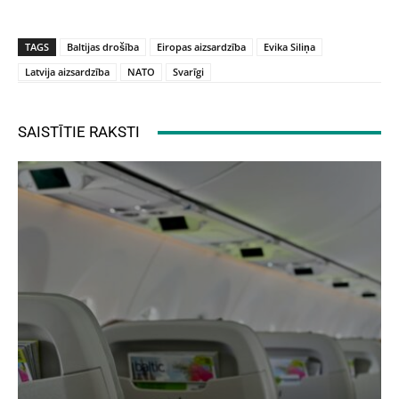
TAGS
Baltijas drošība
Eiropas aizsardzība
Evika Siliņa
Latvija aizsardzība
NATO
Svarīgi
SAISTĪTIE RAKSTI