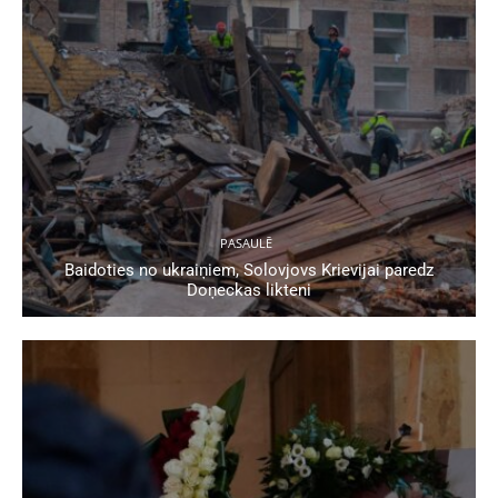
PASAULĒ
Baidoties no ukraiņiem, Solovjovs Krievijai paredz
Doņeckas likteni