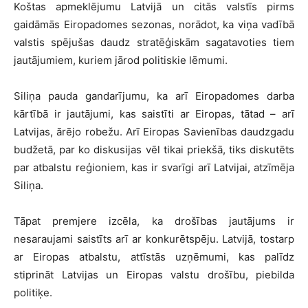
Koštas apmeklējumu Latvijā un citās valstīs pirms
gaidāmās Eiropadomes sezonas, norādot, ka viņa vadībā
valstis spējušas daudz stratēģiskām sagatavoties tiem
jautājumiem, kuriem jārod politiskie lēmumi.
Siliņa pauda gandarījumu, ka arī Eiropadomes darba
kārtībā ir jautājumi, kas saistīti ar Eiropas, tātad – arī
Latvijas, ārējo robežu. Arī Eiropas Savienības daudzgadu
budžetā, par ko diskusijas vēl tikai priekšā, tiks diskutēts
par atbalstu reģioniem, kas ir svarīgi arī Latvijai, atzīmēja
Siliņa.
Tāpat premjere izcēla, ka drošības jautājums ir
nesaraujami saistīts arī ar konkurētspēju. Latvijā, tostarp
ar Eiropas atbalstu, attīstās uzņēmumi, kas palīdz
stiprināt Latvijas un Eiropas valstu drošību, piebilda
politiķe.