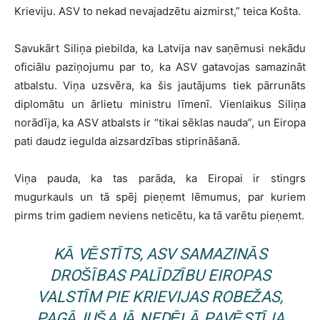
Krieviju. ASV to nekad nevajadzētu aizmirst,” teica Košta.
Savukārt Siliņa piebilda, ka Latvija nav saņēmusi nekādu
oficiālu paziņojumu par to, ka ASV gatavojas samazināt
atbalstu. Viņa uzsvēra, ka šis jautājums tiek pārrunāts
diplomātu un ārlietu ministru līmenī. Vienlaikus Siliņa
norādīja, ka ASV atbalsts ir “tikai sēklas nauda”, un Eiropa
pati daudz iegulda aizsardzības stiprināšanā.
Viņa pauda, ka tas parāda, ka Eiropai ir stingrs
mugurkauls un tā spēj pieņemt lēmumus, par kuriem
pirms trim gadiem neviens neticētu, ka tā varētu pieņemt.
KĀ VĒSTĪTS, ASV SAMAZINĀS
DROŠĪBAS PALĪDZĪBU EIROPAS
VALSTĪM PIE KRIEVIJAS ROBEŽAS,
PAGĀJUŠAJĀ NEDĒĻĀ PAVĒSTĪJA