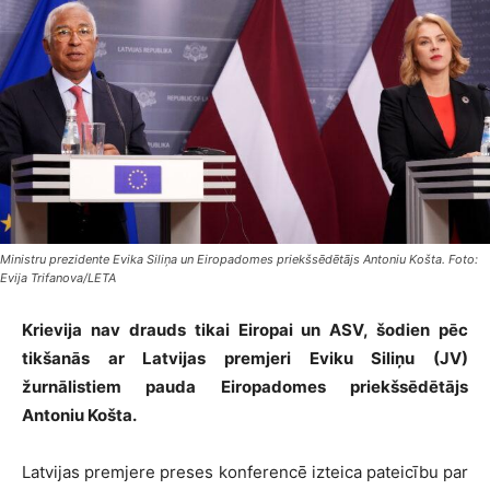
Ministru prezidente Evika Siliņa un Eiropadomes priekšsēdētājs Antoniu Košta. Foto:
Evija Trifanova/LETA
Krievija nav drauds tikai Eiropai un ASV, šodien pēc
tikšanās ar Latvijas premjeri Eviku Siliņu (JV)
žurnālistiem pauda Eiropadomes priekšsēdētājs
Antoniu Košta.
Latvijas premjere preses konferencē izteica pateicību par