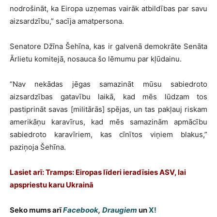
nodrošināt, ka Eiropa uzņemas vairāk atbildības par savu
aizsardzību,” sacīja amatpersona.
Senatore Džīna Šehīna, kas ir galvenā demokrāte Senāta
Ārlietu komitejā, nosauca šo lēmumu par kļūdainu.
“Nav nekādas jēgas samazināt mūsu sabiedroto
aizsardzības gatavību laikā, kad mēs lūdzam tos
pastiprināt savas [militārās] spējas, un tas pakļauj riskam
amerikāņu karavīrus, kad mēs samazinām apmācību
sabiedroto karavīriem, kas cīnītos viņiem blakus,”
paziņoja Šehīna.
Lasiet arī: Tramps: Eiropas līderi ieradīsies ASV, lai
apspriestu karu Ukrainā
Seko mums arī
Facebook
,
Draugiem
un
X!