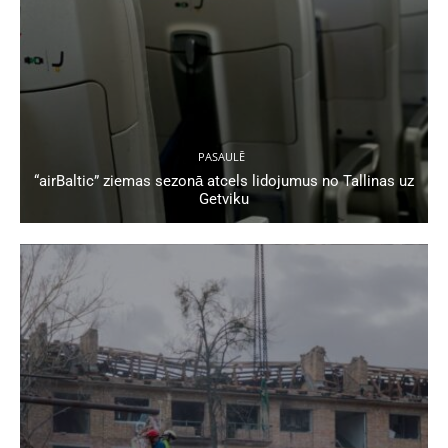
PASAULĒ
“airBaltic” ziemas sezonā atcels lidojumus no Tallinas uz
Getviku