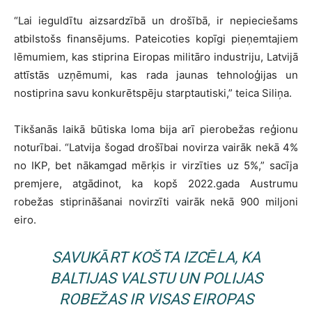
“Lai ieguldītu aizsardzībā un drošībā, ir nepieciešams
atbilstošs finansējums. Pateicoties kopīgi pieņemtajiem
lēmumiem, kas stiprina Eiropas militāro industriju, Latvijā
attīstās uzņēmumi, kas rada jaunas tehnoloģijas un
nostiprina savu konkurētspēju starptautiski,” teica Siliņa.
Tikšanās laikā būtiska loma bija arī pierobežas reģionu
noturībai. “Latvija šogad drošībai novirza vairāk nekā 4%
no IKP, bet nākamgad mērķis ir virzīties uz 5%,” sacīja
premjere, atgādinot, ka kopš 2022.gada Austrumu
robežas stiprināšanai novirzīti vairāk nekā 900 miljoni
eiro.
SAVUKĀRT KOŠTA IZCĒLA, KA
BALTIJAS VALSTU UN POLIJAS
ROBEŽAS IR VISAS EIROPAS