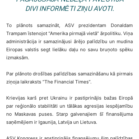
DIVI INFORMĒTI ZIŅU AVOTI.
To plānots samazināt, ASV prezidentam Donaldam
Trampam īstenojot “Amerika pirmajā vietā” ārpolitiku. Viņa
administrācija ir samazinājusi ārējo palīdzību un mudina
Eiropas valstis segt lielāku daļu no savu bruņoto spēku
izmaksām.
Par plānoto drošības palīdzības samazināšanu kā pirmais
ziņoja laikraksts “The Financial Times”.
Krievijas karš pret Ukrainu ir pastiprinājis bažas Eiropā
par reģionālo stabilitāti un tālākas agresijas iespējamību
no Maskavas puses. Starp galvenajiem šī finansējuma
saņēmējiem ir Igaunija, Latvija un Lietuva.
ASV Kongress ir apstiprinājis finansējumu šim palīdzības