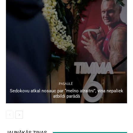
PASAULĒ
Sedokovu atkal nosauc par “melno atraitni”, viņa nepaliek
atbildi parādā
JAUNĀKĀS ZIŅAS