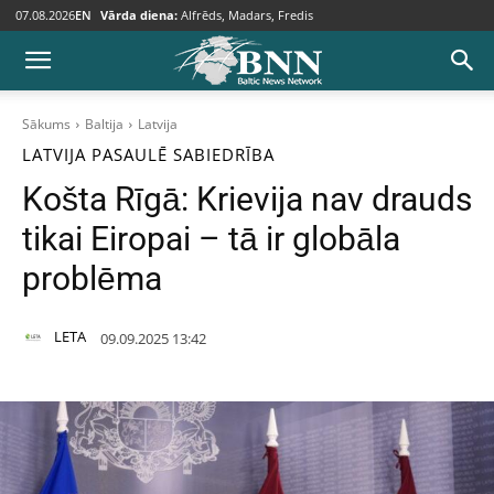
07.08.2026
EN
Vārda diena:
Alfrēds, Madars, Fredis
Sākums
Baltija
Latvija
LATVIJA
PASAULĒ
SABIEDRĪBA
Košta Rīgā: Krievija nav drauds
tikai Eiropai – tā ir globāla
problēma
LETA
09.09.2025 13:42