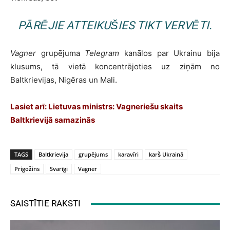
PĀRĒJIE ATTEIKUŠIES TIKT VERVĒTI.
Vagner
grupējuma
Telegram
kanālos par Ukrainu bija
klusums, tā vietā koncentrējoties uz ziņām no
Baltkrievijas, Nigēras un Mali.
Lasiet arī:
Lietuvas ministrs: Vagneriešu skaits
Baltkrievijā samazinās
TAGS
Baltkrievija
grupējums
karavīri
karš Ukrainā
Prigožins
Svarīgi
Vagner
SAISTĪTIE RAKSTI