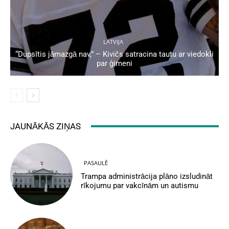
LATVIJA
“Dupsītis jāmazgā nav,” – Kivičs satracina tautu ar viedokli
par ģimeni
JAUNĀKĀS ZIŅAS
PASAULĒ
Trampa administrācija plāno izsludināt
rīkojumu par vakcīnām un autismu