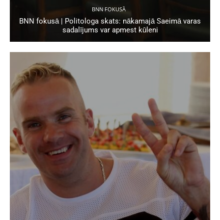
BNN FOKUSĀ
BNN fokusā | Politologa skats: nākamajā Saeimā varas
sadalījums var apmest kūleni