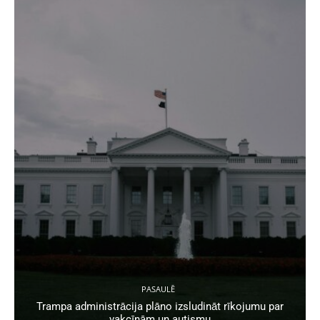
PASAULĒ
Trampa administrācija plāno izsludināt rīkojumu par
vakcīnām un autismu