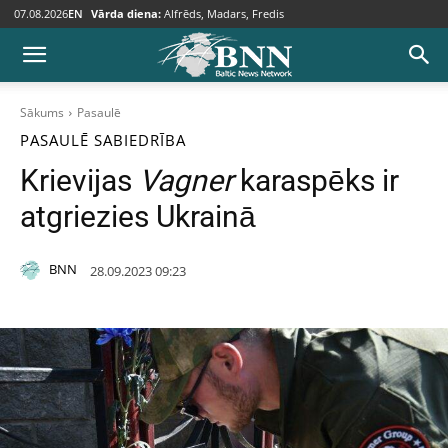
07.08.2026
EN
Vārda diena:
Alfrēds, Madars, Fredis
Sākums
Pasaulē
PASAULĒ
SABIEDRĪBA
Krievijas
Vagner
karaspēks ir
atgriezies Ukrainā
BNN
28.09.2023 09:23