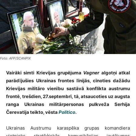
Foto: AFP/SCANPIX
Vairāki simti Krievijas grupējuma
Vagner
algotņi atkal
parādījušies Ukrainas frontes līnijās, cīnoties dažādu
Krievijas militāro vienību sastāvā konflikta austrumu
frontē, trešdien, 27.septembrī, tā, atsaucoties uz augsta
ranga Ukrainas militārpersonas pulkveža Serhija
Čerevatija teikto, vēsta
Politico
.
Ukrainas Austrumu karaspēka grupas komandiera
vietnieks stratēģiskās komunikācijas jautājumos