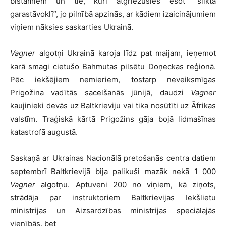
bīstamiem un tie, kuri atgriezušies esot “sliktā
garastāvoklī”, jo pilnībā apzinās, ar kādiem izaicinājumiem
viņiem nāksies saskarties Ukrainā.
Vagner
algotņi Ukrainā karoja līdz pat maijam, ieņemot
karā smagi cietušo Bahmutas pilsētu Doņeckas reģionā.
Pēc iekšējiem nemieriem, tostarp neveiksmīgas
Prigožina vadītās sacelšanās jūnijā, daudzi
Vagner
kaujinieki devās uz Baltkrieviju vai tika nosūtīti uz Āfrikas
valstīm. Traģiskā kārtā Prigožins gāja bojā lidmašīnas
katastrofā augustā.
Saskaņā ar Ukrainas Nacionālā pretošanās centra datiem
septembrī Baltkrievijā bija palikuši mazāk nekā 1 000
Vagner
algotņu. Aptuveni 200 no viņiem, kā ziņots,
strādāja par instruktoriem Baltkrievijas Iekšlietu
ministrijas un Aizsardzības ministrijas speciālajās
vienībās, bet