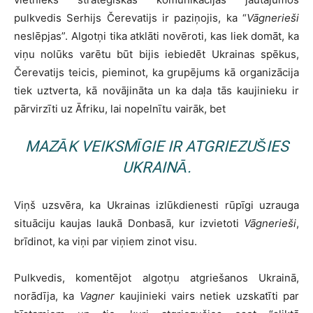
pulkvedis Serhijs Čerevatijs ir paziņojis, ka “
Vāgnerieši
neslēpjas”. Algotņi tika atklāti novēroti, kas liek domāt, ka
viņu nolūks varētu būt bijis iebiedēt Ukrainas spēkus,
Čerevatijs teicis, pieminot, ka grupējums kā organizācija
tiek uztverta, kā novājināta un ka daļa tās kaujinieku ir
pārvirzīti uz Āfriku, lai nopelnītu vairāk, bet
MAZĀK VEIKSMĪGIE IR ATGRIEZUŠIES
UKRAINĀ.
Viņš uzsvēra, ka Ukrainas izlūkdienesti rūpīgi uzrauga
situāciju kaujas laukā Donbasā, kur izvietoti
Vāgnerieši
,
brīdinot, ka viņi par viņiem zinot visu.
Pulkvedis, komentējot algotņu atgriešanos Ukrainā,
norādīja, ka
Vagner
kaujinieki vairs netiek uzskatīti par