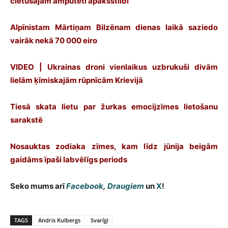
cietušajam amputēti apakšstilbi
Alpīnistam Mārtiņam Bilzēnam dienas laikā saziedo
vairāk nekā 70 000 eiro
VIDEO | Ukrainas droni vienlaikus uzbrukuši divām
lielām ķīmiskajām rūpnīcām Krievijā
Tiesā skata lietu par žurkas emocijzīmes lietošanu
sarakstē
Nosauktas zodiaka zīmes, kam līdz jūnija beigām
gaidāms īpaši labvēlīgs periods
Seko mums arī
Facebook
,
Draugiem
un
X
!
TAGS
Andris Kulbergs
Svarīgi