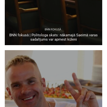
BNN FOKUSĀ
BNN fokusā | Politologa skats: nākamajā Saeimā varas
sadalījums var apmest kūleni