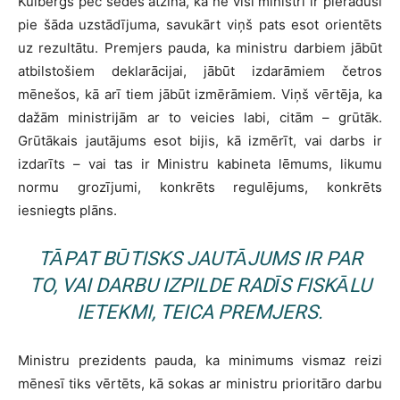
Kulbergs pēc sēdes atzina, ka ne visi ministri ir pieraduši
pie šāda uzstādījuma, savukārt viņš pats esot orientēts
uz rezultātu. Premjers pauda, ka ministru darbiem jābūt
atbilstošiem deklarācijai, jābūt izdarāmiem četros
mēnešos, kā arī tiem jābūt izmērāmiem. Viņš vērtēja, ka
dažām ministrijām ar to veicies labi, citām – grūtāk.
Grūtākais jautājums esot bijis, kā izmērīt, vai darbs ir
izdarīts – vai tas ir Ministru kabineta lēmums, likumu
normu grozījumi, konkrēts regulējums, konkrēts
iesniegts plāns.
TĀPAT BŪTISKS JAUTĀJUMS IR PAR
TO, VAI DARBU IZPILDE RADĪS FISKĀLU
IETEKMI, TEICA PREMJERS.
Ministru prezidents pauda, ka minimums vismaz reizi
mēnesī tiks vērtēts, kā sokas ar ministru prioritāro darbu