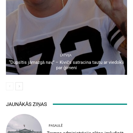
LATVIJA
“Dupsītis jāmazgā nav,” – Kivičs satracina tautu ar viedokli
par ģimeni
JAUNĀKĀS ZIŅAS
PASAULĒ