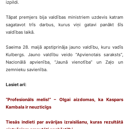
izpildi.
Tāpat premjers bija valdības ministriem uzdevis katram
sagatavot trīs darbus, kurus viņi gatavi panākt šīs
valdības laikā.
Saeima 28. maijā apstiprināja jauno valdību, kuru vadīs
Kulbergs. Jauno valdību veido “Apvienotais saraksts”,
Nacionālā apvienība, “Jaunā vienotība” un Zaļo un
zemnieku savienība.
Lasiet arī:
“Profesionāls melis!” – Olgai aizdomas, ka Kaspars
Kambala ir neuzticīgs
Tiesās indieti par avārijas izraisīšanu, kuras rezultātā