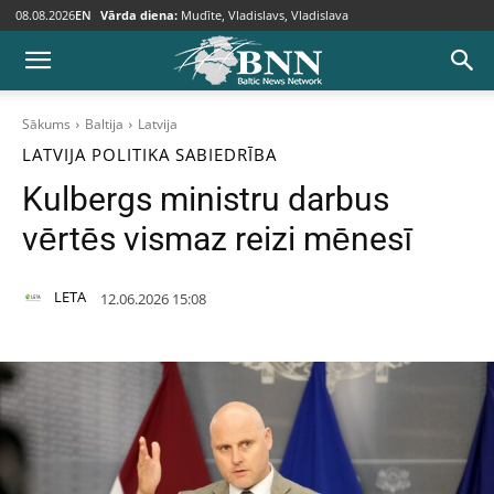
08.08.2026
EN
Vārda diena:
Mudīte, Vladislavs, Vladislava
Sākums
Baltija
Latvija
LATVIJA
POLITIKA
SABIEDRĪBA
Kulbergs ministru darbus
vērtēs vismaz reizi mēnesī
LETA
12.06.2026 15:08