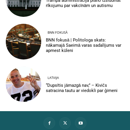
Trampa administrācija plāno izsludināt
rīkojumu par vakcīnām un autismu
BNN FOKUSĀ
BNN fokusā | Politologa skats:
nākamajā Saeimā varas sadalījums var
apmest kūleni
LATVIJA
“Dupsītis jāmazgā nav,” – Kivičs
satracina tautu ar viedokli par ģimeni