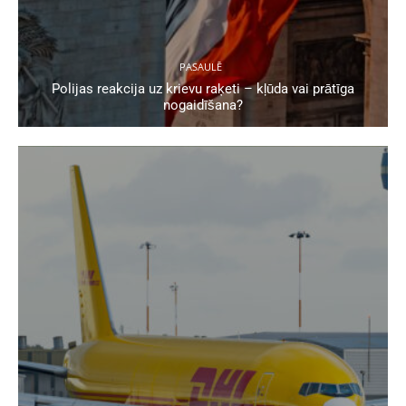
PASAULĒ
Polijas reakcija uz krievu raķeti – kļūda vai prātīga
nogaidīšana?