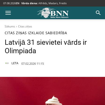
07.08.2026
EN
Vārda diena:
Alfrēds, Madars, Fredis
Sākums
Citas ziņas
CITAS ZIŅAS
IZKLAIDE
SABIEDRĪBA
Latvijā 31 sievietei vārds ir
Olimpiada
LETA
07.02.2026 11:15