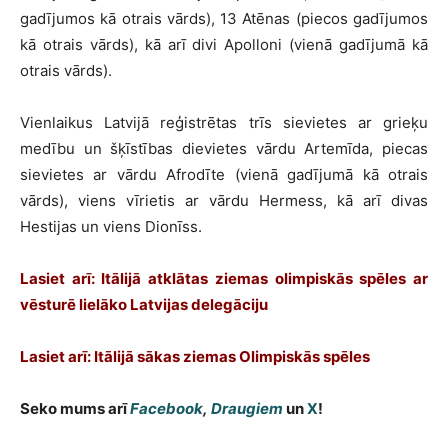
gadījumos kā otrais vārds), 13 Atēnas (piecos gadījumos
kā otrais vārds), kā arī divi Apolloni (vienā gadījumā kā
otrais vārds).
Vienlaikus Latvijā reģistrētas trīs sievietes ar grieķu
medību un šķīstības dievietes vārdu Artemīda, piecas
sievietes ar vārdu Afrodīte (vienā gadījumā kā otrais
vārds), viens vīrietis ar vārdu Hermess, kā arī divas
Hestijas un viens Dionīss.
Lasiet arī: Itālijā atklātas ziemas olimpiskās spēles ar
vēsturē lielāko Latvijas delegāciju
Lasiet arī: Itālijā sākas ziemas Olimpiskās spēles
Seko mums arī
Facebook
,
Draugiem
un
X
!