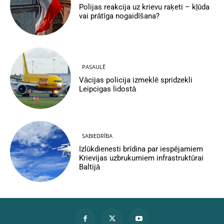
Polijas reakcija uz krievu raķeti – kļūda
vai prātīga nogaidīšana?
PASAULĒ
Vācijas policija izmeklē spridzekli
Leipcigas lidostā
SABIEDRĪBA
Izlūkdienesti brīdina par iespējamiem
Krievijas uzbrukumiem infrastruktūrai
Baltijā