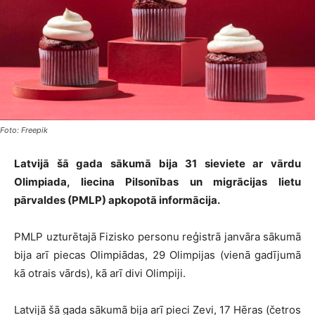
Foto: Freepik
Latvijā šā gada sākumā bija 31 sieviete ar vārdu
Olimpiada, liecina Pilsonības un migrācijas lietu
pārvaldes (PMLP) apkopotā informācija.
PMLP uzturētajā Fizisko personu reģistrā janvāra sākumā
bija arī piecas Olimpiādas, 29 Olimpijas (vienā gadījumā
kā otrais vārds), kā arī divi Olimpiji.
Latvijā šā gada sākumā bija arī pieci Zevi, 17 Hēras (četros