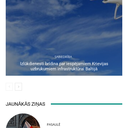
SABIEDRĪBA
Izlūkdienesti brīdina par iespējamiem Krievijas
uzbrukumiem infrastruktūrai Baltijā
JAUNĀKĀS ZIŅAS
PASAULĒ