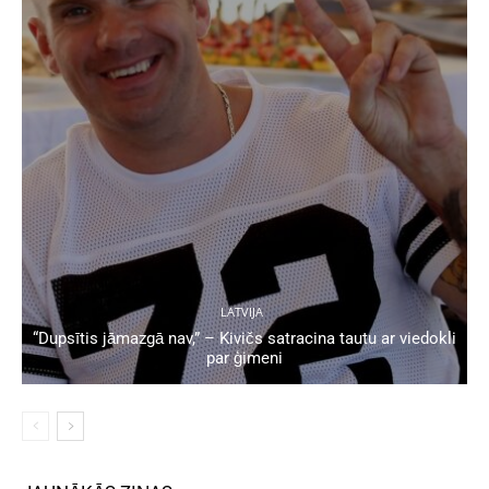
LATVIJA
“Dupsītis jāmazgā nav,” – Kivičs satracina tautu ar viedokli
par ģimeni