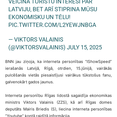
VEICINA TŪRISTU INTERESI PAR
LATVIJU, BET ARĪ STIPRINA MŪSU
EKONOMISKU UN TĒLU!
PIC.TWITTER.COM/L2YEWJNBGA
— VIKTORS VALAINIS
(@VIKTORSVALAINIS)
JULY 15, 2025
BNN jau ziņoja, ka interneta personības “IShowSpeed”
ierašanās Latvijā, Rīgā, otrdien, 15.jūnijā, vairākās
pulcēšanās vietās piesaistījusi vairākus tūkstošus fanu,
galvenokārt gados jaunus.
Interneta personību Rīgas lidostā sagaidīja ekonomikas
ministrs Viktors Valainis (ZZS), kā arī Rīgas domes
deputāts Mairis Briedis (S), liecina interneta personības
“Youtube” kontā raidītā informācija.