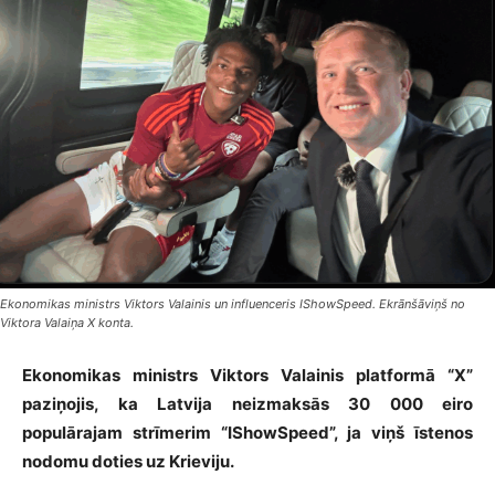
Ekonomikas ministrs Viktors Valainis un influenceris IShowSpeed. Ekrānšāviņš no
Viktora Valaiņa X konta.
Ekonomikas ministrs Viktors Valainis platformā “X”
paziņojis, ka Latvija neizmaksās 30 000 eiro
populārajam strīmerim “IShowSpeed”, ja viņš īstenos
nodomu doties uz Krieviju.