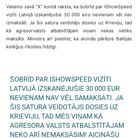
Valainis savā “X” kontā raksta, ka šobrīd par IShowSpeed
vizīti Latvijā izskanējušie 30 000 eiro nevienam vēl nav
izmaksāti. Ja šis satura veidotājs dosies uz Krieviju, tad
kā agresorvalsts atbalstītājam viņam nekas netiks
maksāts. Ministrs arī piebilst, ka aicinās pārējos Baltijas
kolēģus rīkoties līdzīgi.
ŠOBRĪD PAR ISHOWSPEED VIZĪTI
LATVIJĀ IZSKANĒJUŠIE 30 000 EUR
NEVIENAM NAV VĒL SAMAKSĀTI. JA
ŠIS SATURA VEIDOTĀJS DOSIES UZ
KRIEVIJU, TAD MĒS VIŅAM KĀ
AGRESORA VALSTS ATBALSTĪTĀJAM
NEKO ARĪ NEMAKSĀSIM! AICINĀŠU