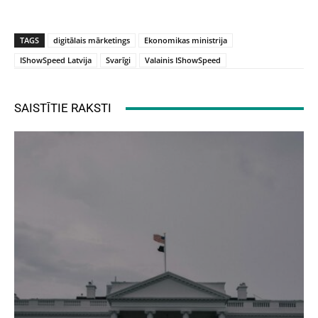
TAGS
digitālais mārketings
Ekonomikas ministrija
IShowSpeed Latvija
Svarīgi
Valainis IShowSpeed
SAISTĪTIE RAKSTI