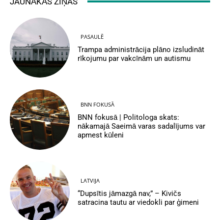
JAUNĀKĀS ZIŅAS
PASAULĒ
Trampa administrācija plāno izsludināt
rīkojumu par vakcīnām un autismu
BNN FOKUSĀ
BNN fokusā | Politologa skats:
nākamajā Saeimā varas sadalījums var
apmest kūleni
LATVIJA
“Dupsītis jāmazgā nav,” – Kivičs
satracina tautu ar viedokli par ģimeni