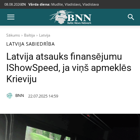
08.08.2026
EN
Vārda diena:
Mudīte, Vladislavs, Vladislava
Sākums
Baltija
Latvija
LATVIJA
SABIEDRĪBA
Latvija atsauks finansējumu
IShowSpeed, ja viņš apmeklēs
Krieviju
BNN
22.07.2025 14:59