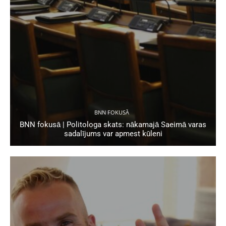
BNN FOKUSĀ
BNN fokusā | Politologa skats: nākamajā Saeimā varas
sadalījums var apmest kūleni