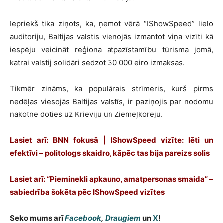
Iepriekš tika ziņots, ka, ņemot vērā “IShowSpeed” lielo
auditoriju, Baltijas valstis vienojās izmantot viņa vizīti kā
iespēju veicināt reģiona atpazīstamību tūrisma jomā,
katrai valstij solidāri sedzot 30 000 eiro izmaksas.
Tikmēr zināms, ka populārais strīmeris, kurš pirms
nedēļas viesojās Baltijas valstīs, ir paziņojis par nodomu
nākotnē doties uz Krieviju un Ziemeļkoreju.
Lasiet arī: BNN fokusā | IShowSpeed vizīte: lēti un
efektīvi – politologs skaidro, kāpēc tas bija pareizs solis
Lasiet arī: “Pieminekli apkauno, amatpersonas smaida” –
sabiedrība šokēta pēc IShowSpeed vizītes
Seko mums arī
Facebook
,
Draugiem
un
X
!