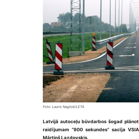
Foto: Lauris Nagliņš/LETA
Latvijā autoceļu būvdarbos šogad plānots
raidījumam “900 sekundes” sacīja VSIA “
Mārtiņš Lazdovskis.