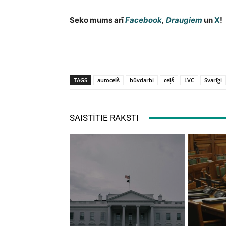
Seko mums arī
Facebook
,
Draugiem
un
X
!
TAGS
autoceļš
būvdarbi
ceļš
LVC
Svarīgi
SAISTĪTIE RAKSTI