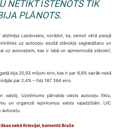
 NETIKT ĪSTENOTS TIK
BIJA PLĀNOTS.
 atzīmēja Lazdovskis, norādot, ka, ņemot vērā pieejā
ntrēties uz autoceļu esošā stāvokļa saglabāšanu un
jai uz autoceļiem, kas ir labā un apmierinošā stāvoklī,
adā bija 20,93 miljoni eiro, kas ir par 8,8% vairāk nekā
inājās par 2,4% – līdz 187 384 eiro.
 valstij. Uzņēmums pārvalda valsts autoceļu tīklu,
jumu un organizē iepirkumus valsts vajadzībām. LVC
s autoceļu.
ārākas nekā Krievijai, komentē Braže