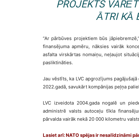
PROJEKTS VARĒTU
ĀTRI KĀ 
“Ar pārbūves projektiem būs jāpiebremzē,”
finansējuma apmēru, nāksies vairāk konce
asfalta virskārtas nomaiņu, neļaujot situāci
pasliktināties.
Jau vēstīts, ka LVC apgrozījums pagājušajā g
2022.gadā, savukārt kompānijas peļņa paliel
LVC izveidota 2004.gada nogalē un pieder
administrē valsts autoceļu tīkla finansē
pārvalda vairāk nekā 20 000 kilometru valst
Lasiet arī: NATO spējas ir nesalīdzināmi p