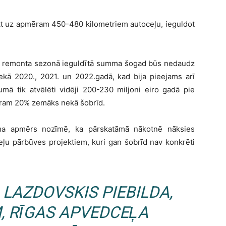
ikt uz apmēram 450-480 kilometriem autoceļu, ieguldot
eļu remonta sezonā ieguldītā summa šogad būs nedaudz
ekā 2020., 2021. un 2022.gadā, kad bija pieejams arī
mā tik atvēlēti vidēji 200-230 miljoni eiro gadā pie
ēram 20% zemāks nekā šobrīd.
juma apmērs nozīmē, ka pārskatāmā nākotnē nāksies
eļu pārbūves projektiem, kuri gan šobrīd nav konkrēti
 LAZDOVSKIS PIEBILDA,
, RĪGAS APVEDCEĻA