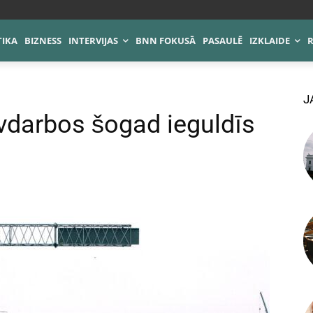
TIKA
BIZNESS
INTERVIJAS
BNN FOKUSĀ
PASAULĒ
IZKLAIDE
J
ūvdarbos šogad ieguldīs