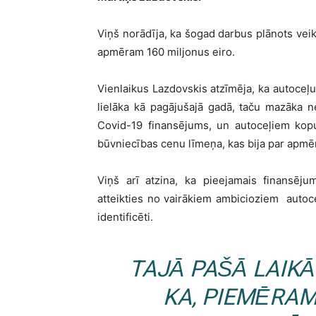
Viņš norādīja, ka šogad darbus plānots ve
apmēram 160 miljonus eiro.
Vienlaikus Lazdovskis atzīmēja, ka autoc
lielāka kā pagājušajā gadā, taču mazāka n
Covid-19 finansējums, un autoceļiem kopu
būvniecības cenu līmeņa, kas bija par apm
Viņš arī atzina, ka pieejamais finansē
atteikties no vairākiem ambicioziem autoc
identificēti.
TAJĀ PAŠĀ LAIKĀ
KA, PIEMĒRAM