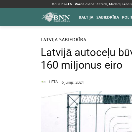
07.08.2026
EN
Vārda diena:
Alfrēds, Madars, Fredis
BALTIJA
SABIEDRĪBA
POLI
Sākums
Baltija
Latvija
LATVIJA
SABIEDRĪBA
Latvijā autoceļu b
160 miljonus eiro
LETA
6 jūnijs, 2024