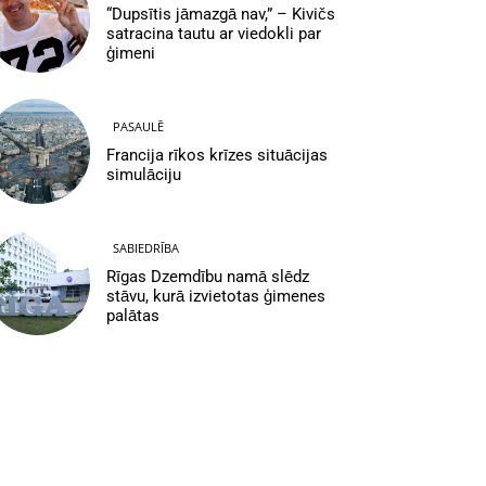
“Dupsītis jāmazgā nav,” – Kivičs
satracina tautu ar viedokli par
ģimeni
PASAULĒ
Francija rīkos krīzes situācijas
simulāciju
SABIEDRĪBA
Rīgas Dzemdību namā slēdz
stāvu, kurā izvietotas ģimenes
palātas