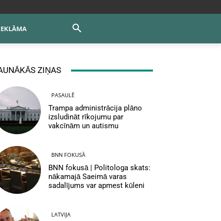
REKLĀMA
AUNĀKĀS ZIŅAS
PASAULĒ
Trampa administrācija plāno
izsludināt rīkojumu par
vakcīnām un autismu
BNN FOKUSĀ
BNN fokusā | Politologa skats:
nākamajā Saeimā varas
sadalījums var apmest kūleni
LATVIJA